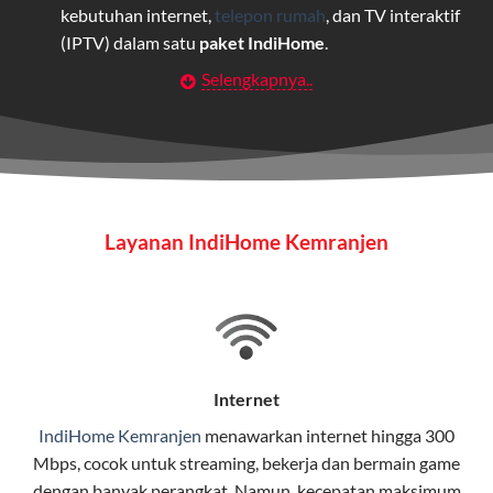
kebutuhan internet,
telepon rumah
, dan TV interaktif
(IPTV) dalam satu
paket IndiHome
.
Selengkapnya..
Layanan Wifi Indihome ini dirancang untuk
memberikan solusi lengkap bagi rumah tangga, bisnis,
maupun individu yang membutuhkan konektivitas dan
hiburan berkualitas tinggi.
Wifi IndiHome
Layanan IndiHome Kemranjen
Wifi IndiHome adalah layanan
internet
berbasis fiber
optic yang disediakan oleh Telkom Indonesia untuk
pengguna rumah dan bisnis.
IndiHome menawarkan koneksi internet yang cepat,
stabil, dan memiliki berbagai pilihan paket IndiHome
Internet
yang dapat disesuaikan dengan kebutuhan pengguna.
IndiHome Kemranjen
menawarkan
internet
hingga 300
Mbps, cocok untuk streaming, bekerja dan bermain game
Selain internet, layanan IndiHome juga mencakup TV
dengan banyak perangkat. Namun, kecepatan maksimum