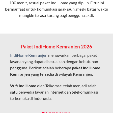
100 menit, sesuai paket IndiHome yang dipilih. Fitur ini
bermanfaat untuk komunikasi jarak jauh, meski batas waktu
Latensi Rendah
mungkin terasa kurang bagi pengguna aktif.
Cocok untuk aktivitas yang membutuhkan koneksi
cepat seperti gaming, streaming, dan video conference.
Kapasitas Lebih Besar
Mampu menangani banyak perangkat sekaligus tanpa
Paket IndiHome Kemranjen 2026
penurunan kualitas koneksi.
IndiHome Kemranjen
menawarkan berbagai paket
Dengan teknologi ini, IndiHome memberikan pengalaman
layanan yang dapat disesuaikan dengan kebutuhan
internet yang lebih baik bagi pengguna untuk bekerja,
pengguna. Berikut adalah beberapa
paket indiHome
belajar, dan hiburan di rumah.
Kemranjen
yang tersedia di wilayah Kemranjen.
IndiHome sering disebut sebagai WiFi IndiHome karena
Wifi IndiHome
oleh Telkomsel telah menjadi salah
layanan internet yang disediakan menggunakan jaringan
satu penyedia layanan internet dan telekomunikasi
fiber optic dapat dikoneksikan melalui perangkat router
terkemuka di Indonesia.
WiFi.
Hal ini memungkinkan pengguna untuk mengakses
Dengan berbagai pilihan paket indihome Kemranjen
Selengkapnya..