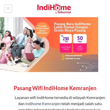
Skip
to
content
Pasang Wifi IndiHome Kemranjen
Layanan
wifi IndiHome
tersedia di wilayah Kemranjen
dan
indihome Kemranjen
telah menjadi salah satu
provider internet terkemuka berkat cakupan luas,