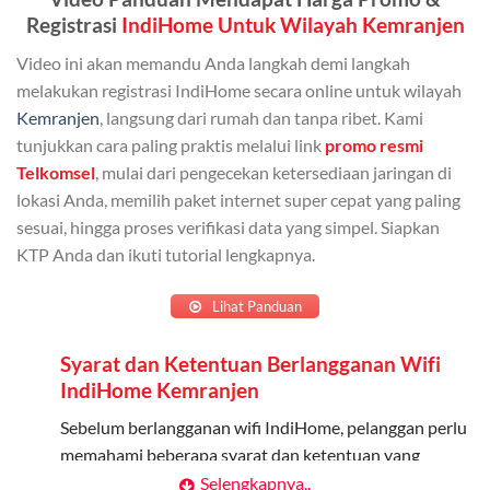
Bisa Dibagi Hingga 5 Anggota
Registrasi
IndiHome Untuk Wilayah Kemranjen
Admin dapat mendaftarkan hingga 5 anggota
Video ini akan memandu Anda langkah demi langkah
keluarga atau teman untuk menggunakan kuota ini.
melakukan registrasi IndiHome secara online untuk wilayah
Kemranjen
, langsung dari rumah dan tanpa ribet. Kami
Berlaku Nasional
tunjukkan cara paling praktis melalui link
promo resmi
Kuota keluarga bisa digunakan di seluruh Indonesia
Telkomsel
, mulai dari pengecekan ketersediaan jaringan di
untuk jaringan 2G, 3G, dan 4G.
lokasi Anda, memilih paket internet super cepat yang paling
sesuai, hingga proses verifikasi data yang simpel. Siapkan
Tidak Berlaku untuk Roaming
KTP Anda dan ikuti tutorial lengkapnya.
Kuota ini hanya bisa digunakan di dalam negeri.
Lihat Panduan
Cara Menggunakan Kuota Keluarga
Syarat dan Ketentuan Berlangganan Wifi
Daftarkan Anggota: Admin dapat mendaftarkan anggota
IndiHome Kemranjen
melalui aplikasi MyTelkomsel atau website Telkomsel One.
Sebelum berlangganan wifi IndiHome, pelanggan perlu
Bagikan Kuota: Setelah terdaftar, anggota bisa langsung
memahami beberapa syarat dan ketentuan yang
menggunakan kuota keluarga.
berlaku:
Selengkapnya..