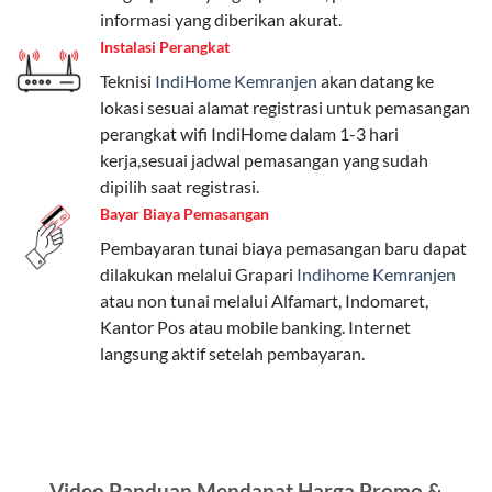
internet, komunikasi, atau hiburan.
informasi yang diberikan akurat.
Instalasi Perangkat
Paket Easy cocok untuk kebutuhan dasar, Paket
Teknisi
IndiHome Kemranjen
akan datang ke
Complete untuk yang menginginkan fitur lengkap,
lokasi sesuai alamat registrasi untuk pemasangan
dan Paket Dynamic IP untuk pengguna yang
perangkat wifi IndiHome dalam 1-3 hari
memprioritaskan kecepatan internet tinggi.
kerja,sesuai jadwal pemasangan yang sudah
dipilih saat registrasi.
Paket Telkomsel One dengan Kuota Keluarga
Bayar Biaya Pemasangan
Salah satu fitur unggulan Telkomsel One adalah Paket
Pembayaran tunai biaya pemasangan baru dapat
Kuota Keluarga. Dengan kuota hingga 30 GB, Anda
dilakukan melalui Grapari
Indihome Kemranjen
bisa membagikan internet kepada anggota keluarga
atau non tunai melalui Alfamart, Indomaret,
atau teman tanpa perlu khawatir kehabisan kuota.
Kantor Pos atau mobile banking. Internet
Berikut adalah detailnya:
langsung aktif setelah pembayaran.
Kuota Keluarga 30 GB
Kuota ini dapat digunakan secara bersama-sama oleh
Admin (pelanggan utama) dan anggota yang terdaftar.
Video Panduan Mendapat Harga Promo &