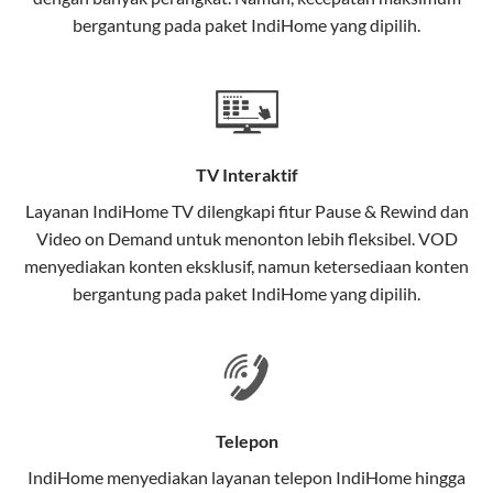
interaktif (
IndiHome TV
) dan telepon rumah dalam
bergantung pada paket IndiHome yang dipilih.
satu paket.
Teknologi di Balik WiFi IndiHome
Wifi IndiHome menggunakan teknologi Fiber To The
Home (FTTH), yang berarti koneksi internet
TV Interaktif
menggunakan kabel serat optik hingga ke rumah
pelanggan. Teknologi ini memiliki beberapa
Layanan
IndiHome TV
dilengkapi fitur Pause & Rewind dan
keunggulan:
Video on Demand untuk menonton lebih fleksibel. VOD
menyediakan konten eksklusif, namun ketersediaan konten
Kecepatan Tinggi
bergantung pada paket IndiHome yang dipilih.
Serat optik mampu mentransmisikan data dalam
kecepatan tinggi hingga 1 Gbps, lebih cepat
dibandingkan kabel tembaga atau DSL.
Koneksi Stabil
Telepon
Minim gangguan dari cuaca atau interferensi
IndiHome menyediakan layanan
telepon IndiHome
hingga
elektromagnetik, sehingga koneksi tetap lancar.