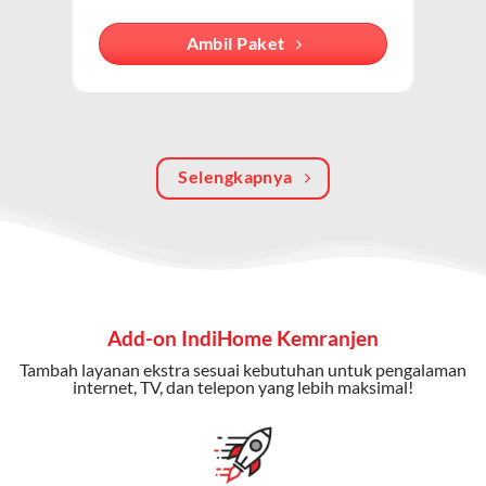
internet, TV kabel (IndiHome TV), dan telepon rumah.
Dengan paket ini, Anda bisa menikmati hiburan TV
Ambil Paket
berkualitas, internet cepat, dan komunikasi telepon
dalam satu langganan.
Keunggulan Paket IndiHome Internet, TV & Telepon
Selengkapnya
Internet Cepat:
Kecepatan wifi IndiHome ini mencapai
300 Mbps untuk aktivitas online tanpa hambatan.
TV Interaktif:
Akses ratusan channel TV lokal dan
internasional, termasuk fitur replay dan on-demand.
Telepon Rumah:
Gratis nelpon lokal dan interlokal dengan
Add-on IndiHome Kemranjen
kuota tertentu.
Tambah layanan ekstra sesuai kebutuhan untuk pengalaman
Bonus Fitur:
Beberapa paket menyertakan bonus seperti
internet, TV, dan telepon yang lebih maksimal!
gratis streaming platform atau diskon langganan.
Selain Paket IndiHome yang