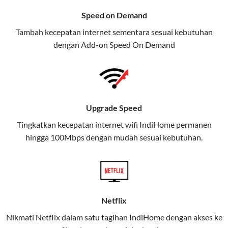
menawarkan layanan internet,
Speed on Demand
TV, dan telepon rumah, Telkomsel
Tambah kecepatan internet sementara sesuai kebutuhan
juga menghadirkan Telkomsel
dengan Add-on
Speed On Demand
One, sebuah solusi lengkap untuk
kebutuhan digital Anda.
Telkomsel One menggabungkan
layanan internet, hiburan, dan
Upgrade Speed
komunikasi dalam satu paket
Tingkatkan kecepatan internet wifi IndiHome permanen
praktis.
hingga 100Mbps dengan mudah sesuai kebutuhan.
Apa Itu Telkomsel One?
Telkomsel One adalah layanan konvergensi yang
menggabungkan konektivitas internet rumah
(IndiHome/Telkomsel Orbit) dan mobile internet
Netflix
(Telkomsel) dalam satu paket.
Nikmati Netflix dalam satu tagihan IndiHome dengan akses ke