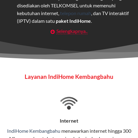
disediakan oleh TELKOMSEL untuk memenuhi
kebutuhan internet,
telepon rumah
, dan TV interaktif
(IPTV) dalam satu
paket IndiHome
.
Selengkapnya..
Layanan Wifi Indihome ini dirancang untuk
memberikan solusi lengkap bagi rumah tangga, bisnis,
maupun individu yang membutuhkan konektivitas dan
hiburan berkualitas tinggi.
Wifi IndiHome
Layanan IndiHome Kembangbahu
Wifi IndiHome adalah layanan
internet
berbasis fiber
optic yang disediakan oleh Telkom Indonesia untuk
pengguna rumah dan bisnis.
IndiHome menawarkan koneksi internet yang cepat,
stabil, dan memiliki berbagai pilihan paket IndiHome
Internet
yang dapat disesuaikan dengan kebutuhan pengguna.
IndiHome Kembangbahu
menawarkan
internet
hingga 300