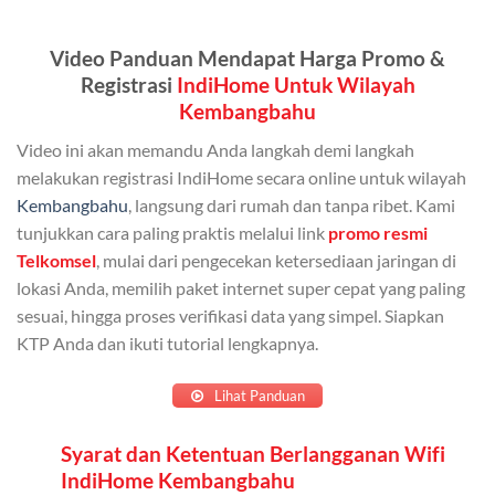
Kuota ini dapat digunakan secara bersama-sama oleh
Video Panduan Mendapat Harga Promo &
Admin (pelanggan utama) dan anggota yang terdaftar.
Registrasi
IndiHome Untuk Wilayah
Bisa Dibagi Hingga 5 Anggota
Kembangbahu
Admin dapat mendaftarkan hingga 5 anggota
Video ini akan memandu Anda langkah demi langkah
keluarga atau teman untuk menggunakan kuota ini.
melakukan registrasi IndiHome secara online untuk wilayah
Kembangbahu
, langsung dari rumah dan tanpa ribet. Kami
Berlaku Nasional
tunjukkan cara paling praktis melalui link
promo resmi
Kuota keluarga bisa digunakan di seluruh Indonesia
Telkomsel
, mulai dari pengecekan ketersediaan jaringan di
untuk jaringan 2G, 3G, dan 4G.
lokasi Anda, memilih paket internet super cepat yang paling
sesuai, hingga proses verifikasi data yang simpel. Siapkan
Tidak Berlaku untuk Roaming
KTP Anda dan ikuti tutorial lengkapnya.
Kuota ini hanya bisa digunakan di dalam negeri.
Lihat Panduan
Cara Menggunakan Kuota Keluarga
Syarat dan Ketentuan Berlangganan Wifi
IndiHome Kembangbahu
Daftarkan Anggota: Admin dapat mendaftarkan anggota