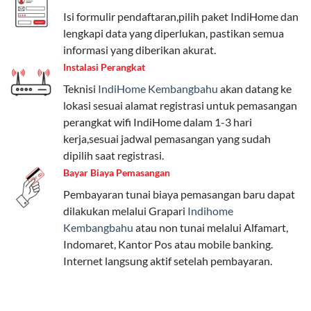
Telkomsel One menyediakan pilihan paket yang
Isi formulir pendaftaran,pilih paket IndiHome dan
beragam, mulai dari paket hemat hingga premium.
lengkapi data yang diperlukan, pastikan semua
Pengguna bisa memilih sesuai kebutuhan, baik untuk
informasi yang diberikan akurat.
internet, komunikasi, atau hiburan.
Instalasi Perangkat
Teknisi
IndiHome Kembangbahu
akan datang ke
Paket Easy cocok untuk kebutuhan dasar, Paket
lokasi sesuai alamat registrasi untuk pemasangan
Complete untuk yang menginginkan fitur lengkap,
perangkat wifi IndiHome dalam 1-3 hari
dan Paket Dynamic IP untuk pengguna yang
kerja,sesuai jadwal pemasangan yang sudah
memprioritaskan kecepatan internet tinggi.
dipilih saat registrasi.
Bayar Biaya Pemasangan
Paket Telkomsel One dengan Kuota Keluarga
Pembayaran tunai biaya pemasangan baru dapat
Salah satu fitur unggulan Telkomsel One adalah Paket
dilakukan melalui Grapari
Indihome
Kuota Keluarga. Dengan kuota hingga 30 GB, Anda
Kembangbahu
atau non tunai melalui Alfamart,
bisa membagikan internet kepada anggota keluarga
Indomaret, Kantor Pos atau mobile banking.
atau teman tanpa perlu khawatir kehabisan kuota.
Internet langsung aktif setelah pembayaran.
Berikut adalah detailnya:
Kuota Keluarga 30 GB