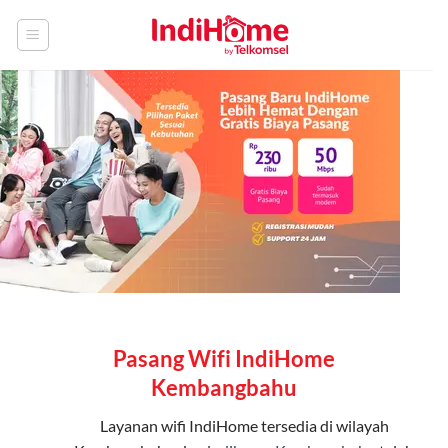
Skip
to
content
Pasang Wifi IndiHome
Kembangbahu
Layanan
wifi IndiHome
tersedia di wilayah