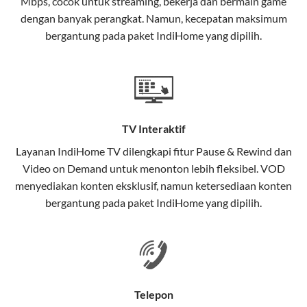
Mbps, cocok untuk streaming, bekerja dan bermain game
Selain internet, layanan IndiHome juga mencakup TV
dengan banyak perangkat. Namun, kecepatan maksimum
interaktif (
IndiHome TV
) dan telepon rumah dalam
bergantung pada paket IndiHome yang dipilih.
satu paket.
Teknologi di Balik WiFi IndiHome
Wifi IndiHome menggunakan teknologi Fiber To The
Home (FTTH), yang berarti koneksi internet
TV Interaktif
menggunakan kabel serat optik hingga ke rumah
pelanggan. Teknologi ini memiliki beberapa
Layanan
IndiHome TV
dilengkapi fitur Pause & Rewind dan
keunggulan:
Video on Demand untuk menonton lebih fleksibel. VOD
menyediakan konten eksklusif, namun ketersediaan konten
Kecepatan Tinggi
bergantung pada paket IndiHome yang dipilih.
Serat optik mampu mentransmisikan data dalam
kecepatan tinggi hingga 1 Gbps, lebih cepat
dibandingkan kabel tembaga atau DSL.
Koneksi Stabil
Telepon
Minim gangguan dari cuaca atau interferensi