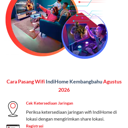
SMS semua operator, akses layanan streaming (Catchplay,
Vidio, WeTV, Disney+, dll.), dan paket TV 82 channel
(untuk beberapa pilihan).
Kelebihan:
Paket lengkap untuk pengguna yang
menginginkan internet, komunikasi, dan hiburan
(streaming & TV) dalam satu paket.
Paket Dynamic IP
Harga:
Mulai dari Rp 180.000 hingga Rp 888.000/bulan
Cara Pasang Wifi
IndiHome Kembangbahu
Agustus
Fitur:
Kecepatan internet 10Mbps-300Mbps, kuota
keluarga, nelpon & SMS semua operator, dan akses
2026
Disney+ (untuk paket tertentu).
Cek Ketersediaan Jaringan
Kelebihan:
Cocok untuk pengguna yang membutuhkan
Periksa ketersediaan jaringan wifi IndiHome di
koneksi internet cepat dan stabil dengan fleksibilitas
lokasi dengan mengirimkan share lokasi.
kuota. Pilihan harga bervariasi sesuai kebutuhan.
Registrasi