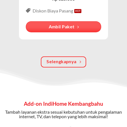
3P (Triple Play)
Paket IndiHome Internet, TV & Telepon
adalah solusi
Diskon Biaya Pasang
lengkap dari IndiHome yang menggabungkan
internet, TV kabel (IndiHome TV), dan telepon rumah.
Ambil Paket
Dengan paket ini, Anda bisa menikmati hiburan TV
berkualitas, internet cepat, dan komunikasi telepon
dalam satu langganan.
Keunggulan Paket IndiHome Internet, TV & Telepon
Selengkapnya
Internet Cepat:
Kecepatan wifi IndiHome ini mencapai
300 Mbps untuk aktivitas online tanpa hambatan.
TV Interaktif:
Akses ratusan channel TV lokal dan
internasional, termasuk fitur replay dan on-demand.
Add-on IndiHome Kembangbahu
Telepon Rumah:
Gratis nelpon lokal dan interlokal dengan
Tambah layanan ekstra sesuai kebutuhan untuk pengalaman
kuota tertentu.
internet, TV, dan telepon yang lebih maksimal!
Bonus Fitur:
Beberapa paket menyertakan bonus seperti