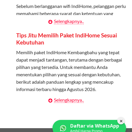
melalui aplikasi MyTelkomsel atau website Telkomsel One.
Sebelum berlangganan wifi IndiHome, pelanggan perlu
Bagikan Kuota: Setelah terdaftar, anggota bisa langsung
memahami beberapa syarat dan ketentuan yang
menggunakan kuota keluarga.
berlaku:
Selengkapnya..
Pantau Penggunaan: Admin dapat memantau penggunaan
Kontrak Berlangganan
Tips Jitu Memilih Paket IndiHome Sesuai
kuota melalui aplikasi MyTelkomsel.
Kebutuhan
Pelanggan harus menandatangani Kontrak
Berlangganan yang mencakup data pelanggan, jenis
Memilih paket IndiHome Kembangbahu yang tepat
layanan indihome Kembangbahu yang dipilih, serta
dapat menjadi tantangan, terutama dengan berbagai
syarat dan ketentuan yang berlaku. Kontrak ini dapat
pilihan yang tersedia. Untuk membantu Anda
diubah atau ditambah sesuai kebutuhan.
menentukan pilihan yang sesuai dengan kebutuhan,
berikut adalah panduan lengkap yang mencakup
Biaya Pasang Baru (PSB)
informasi terbaru hingga Agustus 2026.
Pelanggan dikenakan Biaya Pasang Baru (PSB) setelah
Selengkapnya..
Menentukan Kebutuhan Kecepatan Internet
perangkat CPE (Customer Premises Equipment)
terpasang di alamat instalasi. Pembayaran PSB harus
Langkah pertama dalam memilih paket IndiHome
dilakukan sebelum layanan wifi indiHome dapat
Kembangbahu adalah memahami kebutuhan
×
Daftar via WhatsApp
digunakan.
kecepatan wifi IndiHome yang anda butuhkan. Berikut
Ambil Harga Promo