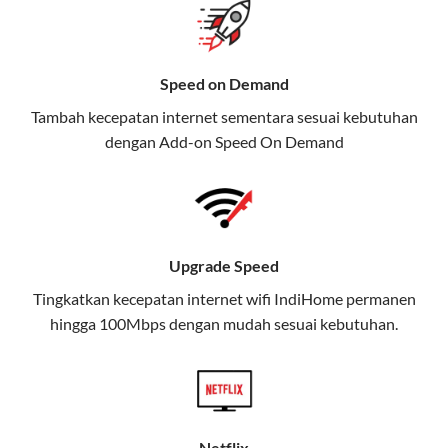
gratis streaming platform atau diskon langganan.
Selain Paket IndiHome yang
Speed on Demand
menawarkan layanan internet,
Tambah kecepatan internet sementara sesuai kebutuhan
TV, dan telepon rumah, Telkomsel
dengan Add-on
Speed On Demand
juga menghadirkan Telkomsel
One, sebuah solusi lengkap untuk
kebutuhan digital Anda.
Telkomsel One menggabungkan
Upgrade Speed
layanan internet, hiburan, dan
komunikasi dalam satu paket
Tingkatkan kecepatan internet wifi IndiHome permanen
hingga 100Mbps dengan mudah sesuai kebutuhan.
praktis.
Apa Itu Telkomsel One?
Telkomsel One adalah layanan konvergensi yang
menggabungkan konektivitas internet rumah
Netflix