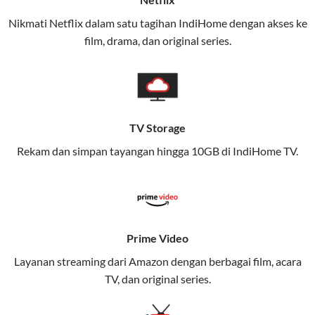
(IndiHome/Telkomsel Orbit) dan mobile internet
Nikmati Netflix dalam satu tagihan IndiHome dengan akses ke
(Telkomsel) dalam satu paket.
film, drama, dan original series.
Layanan ini dirancang untuk memberikan
pengalaman broadband yang seamless,
memungkinkan Anda menikmati internet cepat baik
di rumah maupun saat bepergian.
TV Storage
Dengan Telkomsel One, Anda tidak terikat pada satu
Rekam dan simpan tayangan hingga 10GB di IndiHome TV.
teknologi jaringan tertentu, sehingga bisa menikmati
fleksibilitas dan kenyamanan maksimal.
Keunggulan Telkomsel One
Prime Video
Kecepatan Internet Hingga 300 Mbps
Layanan streaming dari Amazon dengan berbagai film, acara
Nikmati kecepatan internet super cepat untuk
TV, dan original series.
streaming, gaming, dan bekerja dari rumah.
Dynamic IP