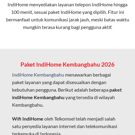
IndiHome menyediakan layanan
telepon IndiHome
hingga
elektromagnetik, sehingga koneksi tetap lancar.
100 menit, sesuai paket IndiHome yang dipilih. Fitur ini
bermanfaat untuk komunikasi jarak jauh, meski batas waktu
Latensi Rendah
mungkin terasa kurang bagi pengguna aktif.
Cocok untuk aktivitas yang membutuhkan koneksi
cepat seperti gaming, streaming, dan video conference.
Kapasitas Lebih Besar
Mampu menangani banyak perangkat sekaligus tanpa
Paket IndiHome Kembangbahu 2026
penurunan kualitas koneksi.
IndiHome Kembangbahu
menawarkan berbagai
Dengan teknologi ini, IndiHome memberikan pengalaman
paket layanan yang dapat disesuaikan dengan
internet yang lebih baik bagi pengguna untuk bekerja,
kebutuhan pengguna. Berikut adalah beberapa
paket
belajar, dan hiburan di rumah.
indiHome Kembangbahu
yang tersedia di wilayah
Kembangbahu.
IndiHome sering disebut sebagai WiFi IndiHome karena
layanan internet yang disediakan menggunakan jaringan
Wifi IndiHome
oleh Telkomsel telah menjadi salah
fiber optic dapat dikoneksikan melalui perangkat router
satu penyedia layanan internet dan telekomunikasi
WiFi.
terkemuka di Indonesia.