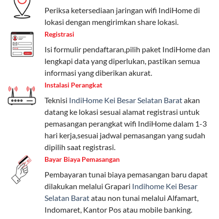
Periksa ketersediaan jaringan wifi IndiHome di
lokasi dengan mengirimkan share lokasi.
Telkomsel One menyediakan pilihan paket yang
beragam, mulai dari paket hemat hingga premium.
Registrasi
Pengguna bisa memilih sesuai kebutuhan, baik untuk
Isi formulir pendaftaran,pilih paket IndiHome dan
internet, komunikasi, atau hiburan.
lengkapi data yang diperlukan, pastikan semua
informasi yang diberikan akurat.
Paket Easy cocok untuk kebutuhan dasar, Paket
Instalasi Perangkat
Complete untuk yang menginginkan fitur lengkap,
Teknisi
IndiHome Kei Besar Selatan Barat
akan
dan Paket Dynamic IP untuk pengguna yang
datang ke lokasi sesuai alamat registrasi untuk
memprioritaskan kecepatan internet tinggi.
pemasangan perangkat wifi IndiHome dalam 1-3
hari kerja,sesuai jadwal pemasangan yang sudah
Paket Telkomsel One dengan Kuota Keluarga
dipilih saat registrasi.
Salah satu fitur unggulan Telkomsel One adalah Paket
Bayar Biaya Pemasangan
Kuota Keluarga. Dengan kuota hingga 30 GB, Anda
Pembayaran tunai biaya pemasangan baru dapat
bisa membagikan internet kepada anggota keluarga
dilakukan melalui Grapari
Indihome Kei Besar
atau teman tanpa perlu khawatir kehabisan kuota.
Selatan Barat
atau non tunai melalui Alfamart,
Berikut adalah detailnya:
Indomaret, Kantor Pos atau mobile banking.