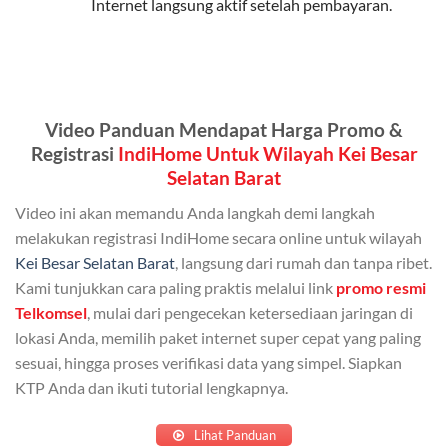
Internet langsung aktif setelah pembayaran.
Kuota Keluarga 30 GB
Kuota ini dapat digunakan secara bersama-sama oleh
Admin (pelanggan utama) dan anggota yang terdaftar.
Bisa Dibagi Hingga 5 Anggota
Video Panduan Mendapat Harga Promo &
Registrasi
IndiHome Untuk Wilayah Kei Besar
Admin dapat mendaftarkan hingga 5 anggota
Selatan Barat
keluarga atau teman untuk menggunakan kuota ini.
Video ini akan memandu Anda langkah demi langkah
Berlaku Nasional
melakukan registrasi IndiHome secara online untuk wilayah
Kuota keluarga bisa digunakan di seluruh Indonesia
Kei Besar Selatan Barat
, langsung dari rumah dan tanpa ribet.
untuk jaringan 2G, 3G, dan 4G.
Kami tunjukkan cara paling praktis melalui link
promo resmi
Telkomsel
, mulai dari pengecekan ketersediaan jaringan di
Tidak Berlaku untuk Roaming
lokasi Anda, memilih paket internet super cepat yang paling
Kuota ini hanya bisa digunakan di dalam negeri.
sesuai, hingga proses verifikasi data yang simpel. Siapkan
KTP Anda dan ikuti tutorial lengkapnya.
Cara Menggunakan Kuota Keluarga
Lihat Panduan