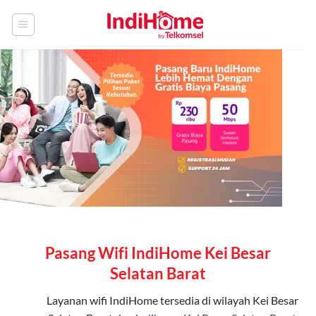
Skip
to
content
Pasang Wifi IndiHome Kei Besar
Selatan Barat
Layanan
wifi IndiHome
tersedia di wilayah Kei Besar