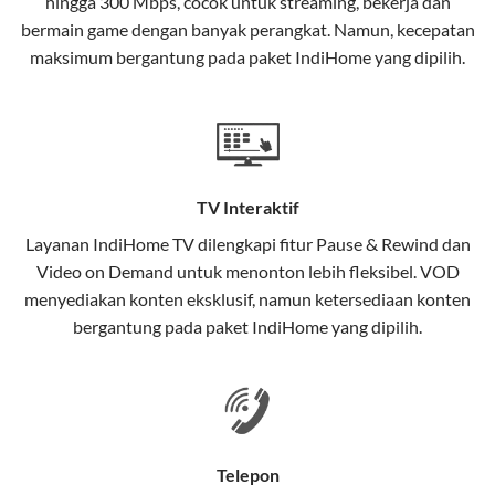
hingga 300 Mbps, cocok untuk streaming, bekerja dan
Selain internet, layanan IndiHome juga mencakup TV
bermain game dengan banyak perangkat. Namun, kecepatan
interaktif (
IndiHome TV
) dan telepon rumah dalam
maksimum bergantung pada paket IndiHome yang dipilih.
satu paket.
Teknologi di Balik WiFi IndiHome
Wifi IndiHome menggunakan teknologi Fiber To The
Home (FTTH), yang berarti koneksi internet
TV Interaktif
menggunakan kabel serat optik hingga ke rumah
pelanggan. Teknologi ini memiliki beberapa
Layanan
IndiHome TV
dilengkapi fitur Pause & Rewind dan
keunggulan:
Video on Demand untuk menonton lebih fleksibel. VOD
menyediakan konten eksklusif, namun ketersediaan konten
Kecepatan Tinggi
bergantung pada paket IndiHome yang dipilih.
Serat optik mampu mentransmisikan data dalam
kecepatan tinggi hingga 1 Gbps, lebih cepat
dibandingkan kabel tembaga atau DSL.
Koneksi Stabil
Telepon
Minim gangguan dari cuaca atau interferensi