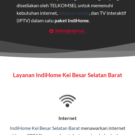
disediakan oleh TELKOMSEL untuk memenuhi
kebutuhan internet,
telepon rumah
, dan TV interaktif
(IPTV) dalam satu
paket IndiHome
.
Selengkapnya..
Layanan Wifi Indihome ini dirancang untuk
memberikan solusi lengkap bagi rumah tangga, bisnis,
maupun individu yang membutuhkan konektivitas dan
hiburan berkualitas tinggi.
Wifi IndiHome
Layanan IndiHome Kei Besar Selatan Barat
Wifi IndiHome adalah layanan
internet
berbasis fiber
optic yang disediakan oleh Telkom Indonesia untuk
pengguna rumah dan bisnis.
IndiHome menawarkan koneksi internet yang cepat,
stabil, dan memiliki berbagai pilihan paket IndiHome
Internet
yang dapat disesuaikan dengan kebutuhan pengguna.
IndiHome Kei Besar Selatan Barat
menawarkan
internet