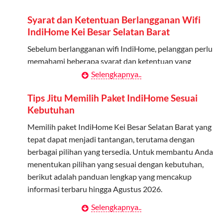
Daftarkan Anggota: Admin dapat mendaftarkan anggota
melalui aplikasi MyTelkomsel atau website Telkomsel One.
Syarat dan Ketentuan Berlangganan Wifi
IndiHome Kei Besar Selatan Barat
Bagikan Kuota: Setelah terdaftar, anggota bisa langsung
menggunakan kuota keluarga.
Sebelum berlangganan wifi IndiHome, pelanggan perlu
memahami beberapa syarat dan ketentuan yang
Pantau Penggunaan: Admin dapat memantau penggunaan
berlaku:
Selengkapnya..
kuota melalui aplikasi MyTelkomsel.
Kontrak Berlangganan
Tips Jitu Memilih Paket IndiHome Sesuai
Kebutuhan
Pelanggan harus menandatangani Kontrak
Berlangganan yang mencakup data pelanggan, jenis
Memilih paket IndiHome Kei Besar Selatan Barat yang
layanan indihome Kei Besar Selatan Barat yang dipilih,
tepat dapat menjadi tantangan, terutama dengan
serta syarat dan ketentuan yang berlaku. Kontrak ini
berbagai pilihan yang tersedia. Untuk membantu Anda
dapat diubah atau ditambah sesuai kebutuhan.
menentukan pilihan yang sesuai dengan kebutuhan,
berikut adalah panduan lengkap yang mencakup
Biaya Pasang Baru (PSB)
informasi terbaru hingga Agustus 2026.
Pelanggan dikenakan Biaya Pasang Baru (PSB) setelah
Selengkapnya..
Menentukan Kebutuhan Kecepatan Internet
perangkat CPE (Customer Premises Equipment)