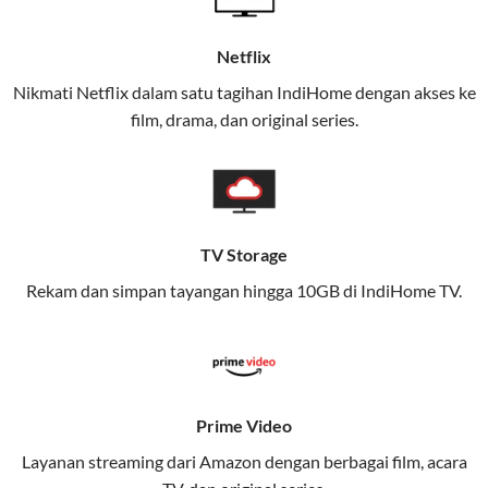
menggabungkan konektivitas internet rumah
(IndiHome/Telkomsel Orbit) dan mobile internet
Netflix
(Telkomsel) dalam satu paket.
Nikmati Netflix dalam satu tagihan IndiHome dengan akses ke
film, drama, dan original series.
Layanan ini dirancang untuk memberikan
pengalaman broadband yang seamless,
memungkinkan Anda menikmati internet cepat baik
di rumah maupun saat bepergian.
TV Storage
Dengan Telkomsel One, Anda tidak terikat pada satu
teknologi jaringan tertentu, sehingga bisa menikmati
Rekam dan simpan tayangan hingga 10GB di IndiHome TV.
fleksibilitas dan kenyamanan maksimal.
Keunggulan Telkomsel One
Kecepatan Internet Hingga 300 Mbps
Prime Video
Nikmati kecepatan internet super cepat untuk
streaming, gaming, dan bekerja dari rumah.
Layanan streaming dari Amazon dengan berbagai film, acara