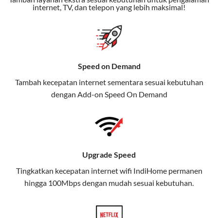
Bonus Fitur:
Beberapa paket menyertakan bonus seperti
internet, TV, dan telepon yang lebih maksimal!
gratis streaming platform atau diskon langganan.
Selain Paket IndiHome yang
menawarkan layanan internet,
Speed on Demand
TV, dan telepon rumah, Telkomsel
Tambah kecepatan internet sementara sesuai kebutuhan
juga menghadirkan Telkomsel
dengan Add-on
Speed On Demand
One, sebuah solusi lengkap untuk
kebutuhan digital Anda.
Telkomsel One menggabungkan
layanan internet, hiburan, dan
Upgrade Speed
komunikasi dalam satu paket
Tingkatkan kecepatan internet wifi IndiHome permanen
praktis.
hingga 100Mbps dengan mudah sesuai kebutuhan.
Apa Itu Telkomsel One?
Telkomsel One adalah layanan konvergensi yang