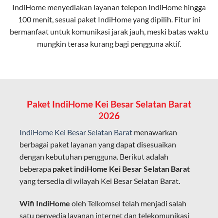
IndiHome menyediakan layanan
telepon IndiHome
hingga
elektromagnetik, sehingga koneksi tetap lancar.
100 menit, sesuai paket IndiHome yang dipilih. Fitur ini
bermanfaat untuk komunikasi jarak jauh, meski batas waktu
Latensi Rendah
mungkin terasa kurang bagi pengguna aktif.
Cocok untuk aktivitas yang membutuhkan koneksi
cepat seperti gaming, streaming, dan video conference.
Kapasitas Lebih Besar
Mampu menangani banyak perangkat sekaligus tanpa
Paket IndiHome Kei Besar Selatan Barat
penurunan kualitas koneksi.
2026
Dengan teknologi ini, IndiHome memberikan pengalaman
IndiHome Kei Besar Selatan Barat
menawarkan
internet yang lebih baik bagi pengguna untuk bekerja,
berbagai paket layanan yang dapat disesuaikan
belajar, dan hiburan di rumah.
dengan kebutuhan pengguna. Berikut adalah
beberapa
paket indiHome Kei Besar Selatan Barat
IndiHome sering disebut sebagai WiFi IndiHome karena
yang tersedia di wilayah Kei Besar Selatan Barat.
layanan internet yang disediakan menggunakan jaringan
fiber optic dapat dikoneksikan melalui perangkat router
Wifi IndiHome
oleh Telkomsel telah menjadi salah
WiFi.
satu penyedia layanan internet dan telekomunikasi