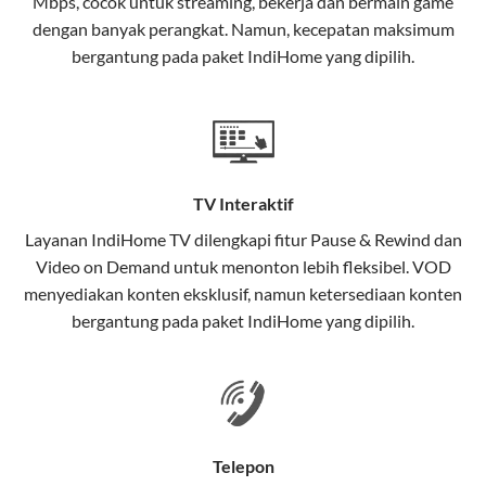
Mbps, cocok untuk streaming, bekerja dan bermain game
Selain internet, layanan IndiHome juga mencakup TV
dengan banyak perangkat. Namun, kecepatan maksimum
interaktif (
IndiHome TV
) dan telepon rumah dalam
bergantung pada paket IndiHome yang dipilih.
satu paket.
Teknologi di Balik WiFi IndiHome
Wifi IndiHome menggunakan teknologi Fiber To The
Home (FTTH), yang berarti koneksi internet
TV Interaktif
menggunakan kabel serat optik hingga ke rumah
pelanggan. Teknologi ini memiliki beberapa
Layanan
IndiHome TV
dilengkapi fitur Pause & Rewind dan
keunggulan:
Video on Demand untuk menonton lebih fleksibel. VOD
menyediakan konten eksklusif, namun ketersediaan konten
Kecepatan Tinggi
bergantung pada paket IndiHome yang dipilih.
Serat optik mampu mentransmisikan data dalam
kecepatan tinggi hingga 1 Gbps, lebih cepat
dibandingkan kabel tembaga atau DSL.
Koneksi Stabil
Telepon
Minim gangguan dari cuaca atau interferensi