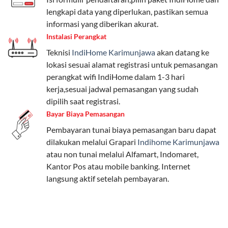
beragam, mulai dari paket hemat hingga premium.
lengkapi data yang diperlukan, pastikan semua
Pengguna bisa memilih sesuai kebutuhan, baik untuk
informasi yang diberikan akurat.
internet, komunikasi, atau hiburan.
Instalasi Perangkat
Teknisi
IndiHome Karimunjawa
akan datang ke
Paket Easy cocok untuk kebutuhan dasar, Paket
lokasi sesuai alamat registrasi untuk pemasangan
Complete untuk yang menginginkan fitur lengkap,
perangkat wifi IndiHome dalam 1-3 hari
dan Paket Dynamic IP untuk pengguna yang
kerja,sesuai jadwal pemasangan yang sudah
memprioritaskan kecepatan internet tinggi.
dipilih saat registrasi.
Bayar Biaya Pemasangan
Paket Telkomsel One dengan Kuota Keluarga
Pembayaran tunai biaya pemasangan baru dapat
Salah satu fitur unggulan Telkomsel One adalah Paket
dilakukan melalui Grapari
Indihome Karimunjawa
Kuota Keluarga. Dengan kuota hingga 30 GB, Anda
atau non tunai melalui Alfamart, Indomaret,
bisa membagikan internet kepada anggota keluarga
Kantor Pos atau mobile banking. Internet
atau teman tanpa perlu khawatir kehabisan kuota.
langsung aktif setelah pembayaran.
Berikut adalah detailnya:
Kuota Keluarga 30 GB