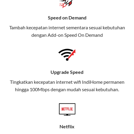
Selain Paket IndiHome yang
Speed on Demand
menawarkan layanan internet,
Tambah kecepatan internet sementara sesuai kebutuhan
TV, dan telepon rumah, Telkomsel
dengan Add-on
Speed On Demand
juga menghadirkan Telkomsel
One, sebuah solusi lengkap untuk
kebutuhan digital Anda.
Telkomsel One menggabungkan
Upgrade Speed
layanan internet, hiburan, dan
komunikasi dalam satu paket
Tingkatkan kecepatan internet wifi IndiHome permanen
hingga 100Mbps dengan mudah sesuai kebutuhan.
praktis.
Apa Itu Telkomsel One?
Telkomsel One adalah layanan konvergensi yang
menggabungkan konektivitas internet rumah
Netflix
(IndiHome/Telkomsel Orbit) dan mobile internet