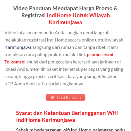
Kuota ini dapat digunakan secara bersama-sama oleh
Video Panduan Mendapat Harga Promo &
Admin (pelanggan utama) dan anggota yang terdaftar.
Registrasi
IndiHome Untuk Wilayah
Bisa Dibagi Hingga 5 Anggota
Karimunjawa
Admin dapat mendaftarkan hingga 5 anggota
Video ini akan memandu Anda langkah demi langkah
keluarga atau teman untuk menggunakan kuota ini.
melakukan registrasi IndiHome secara online untuk wilayah
Karimunjawa
, langsung dari rumah dan tanpa ribet. Kami
Berlaku Nasional
tunjukkan cara paling praktis melalui link
promo resmi
Kuota keluarga bisa digunakan di seluruh Indonesia
Telkomsel
, mulai dari pengecekan ketersediaan jaringan di
untuk jaringan 2G, 3G, dan 4G.
lokasi Anda, memilih paket internet super cepat yang paling
sesuai, hingga proses verifikasi data yang simpel. Siapkan
Tidak Berlaku untuk Roaming
KTP Anda dan ikuti tutorial lengkapnya.
Kuota ini hanya bisa digunakan di dalam negeri.
Lihat Panduan
Cara Menggunakan Kuota Keluarga
Syarat dan Ketentuan Berlangganan Wifi
IndiHome Karimunjawa
Daftarkan Anggota: Admin dapat mendaftarkan anggota
melalui aplikasi MyTelkomsel atau website Telkomsel One.
Sebelum berlangganan wifi IndiHome, pelanggan perlu