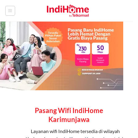
Skip
to
content
Pasang Wifi IndiHome
Karimunjawa
Layanan
wifi IndiHome
tersedia di wilayah