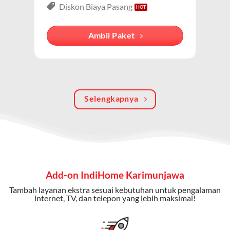
Paket IndiHome Internet, TV & Telepon
adalah solusi
Diskon Biaya Pasang
lengkap dari IndiHome yang menggabungkan
internet, TV kabel (IndiHome TV), dan telepon rumah.
Ambil Paket
Dengan paket ini, Anda bisa menikmati hiburan TV
berkualitas, internet cepat, dan komunikasi telepon
dalam satu langganan.
Keunggulan Paket IndiHome Internet, TV & Telepon
Selengkapnya
Internet Cepat:
Kecepatan wifi IndiHome ini mencapai
300 Mbps untuk aktivitas online tanpa hambatan.
TV Interaktif:
Akses ratusan channel TV lokal dan
internasional, termasuk fitur replay dan on-demand.
Add-on IndiHome Karimunjawa
Telepon Rumah:
Gratis nelpon lokal dan interlokal dengan
Tambah layanan ekstra sesuai kebutuhan untuk pengalaman
kuota tertentu.
internet, TV, dan telepon yang lebih maksimal!
Bonus Fitur:
Beberapa paket menyertakan bonus seperti
gratis streaming platform atau diskon langganan.