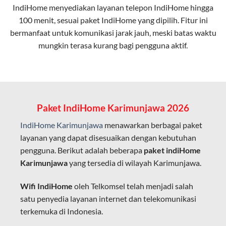
IndiHome menyediakan layanan
telepon IndiHome
hingga
elektromagnetik, sehingga koneksi tetap lancar.
100 menit, sesuai paket IndiHome yang dipilih. Fitur ini
bermanfaat untuk komunikasi jarak jauh, meski batas waktu
Latensi Rendah
mungkin terasa kurang bagi pengguna aktif.
Cocok untuk aktivitas yang membutuhkan koneksi
cepat seperti gaming, streaming, dan video conference.
Kapasitas Lebih Besar
Mampu menangani banyak perangkat sekaligus tanpa
Paket IndiHome Karimunjawa 2026
penurunan kualitas koneksi.
IndiHome Karimunjawa
menawarkan berbagai paket
Dengan teknologi ini, IndiHome memberikan pengalaman
layanan yang dapat disesuaikan dengan kebutuhan
internet yang lebih baik bagi pengguna untuk bekerja,
pengguna. Berikut adalah beberapa
paket indiHome
belajar, dan hiburan di rumah.
Karimunjawa
yang tersedia di wilayah Karimunjawa.
IndiHome sering disebut sebagai WiFi IndiHome karena
Wifi IndiHome
oleh Telkomsel telah menjadi salah
layanan internet yang disediakan menggunakan jaringan
satu penyedia layanan internet dan telekomunikasi
fiber optic dapat dikoneksikan melalui perangkat router
terkemuka di Indonesia.
WiFi.