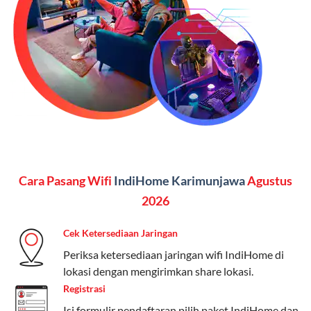
Vidio, WeTV, Disney+, dll.), dan paket TV 82 channel
(untuk beberapa pilihan).
Kelebihan:
Paket lengkap untuk pengguna yang
menginginkan internet, komunikasi, dan hiburan
(streaming & TV) dalam satu paket.
Paket Dynamic IP
Harga:
Mulai dari Rp 180.000 hingga Rp 888.000/bulan
Cara Pasang Wifi
IndiHome Karimunjawa
Agustus
Fitur:
Kecepatan internet 10Mbps-300Mbps, kuota
keluarga, nelpon & SMS semua operator, dan akses
2026
Disney+ (untuk paket tertentu).
Cek Ketersediaan Jaringan
Kelebihan:
Cocok untuk pengguna yang membutuhkan
Periksa ketersediaan jaringan wifi IndiHome di
koneksi internet cepat dan stabil dengan fleksibilitas
lokasi dengan mengirimkan share lokasi.
kuota. Pilihan harga bervariasi sesuai kebutuhan.
Registrasi
Telkomsel One menyediakan pilihan paket yang
Isi formulir pendaftaran,pilih paket IndiHome dan