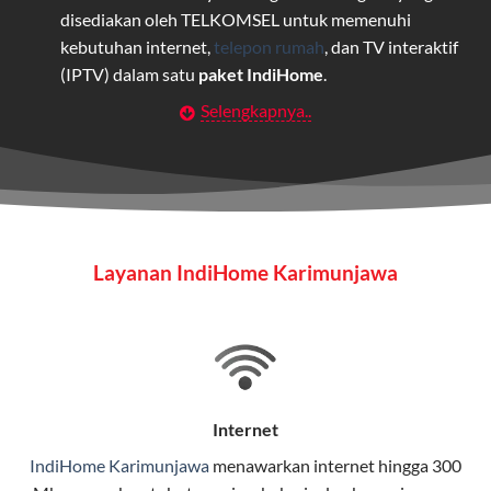
disediakan oleh TELKOMSEL untuk memenuhi
kebutuhan internet,
telepon rumah
, dan TV interaktif
(IPTV) dalam satu
paket IndiHome
.
Selengkapnya..
Layanan Wifi Indihome ini dirancang untuk
memberikan solusi lengkap bagi rumah tangga, bisnis,
maupun individu yang membutuhkan konektivitas dan
hiburan berkualitas tinggi.
Wifi IndiHome
Layanan IndiHome Karimunjawa
Wifi IndiHome adalah layanan
internet
berbasis fiber
optic yang disediakan oleh Telkom Indonesia untuk
pengguna rumah dan bisnis.
IndiHome menawarkan koneksi internet yang cepat,
stabil, dan memiliki berbagai pilihan paket IndiHome
Internet
yang dapat disesuaikan dengan kebutuhan pengguna.
IndiHome Karimunjawa
menawarkan
internet
hingga 300