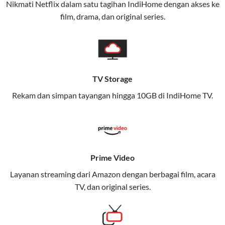
Nikmati Netflix dalam satu tagihan IndiHome dengan akses ke
(Telkomsel) dalam satu paket.
film, drama, dan original series.
Layanan ini dirancang untuk memberikan
pengalaman broadband yang seamless,
memungkinkan Anda menikmati internet cepat baik
di rumah maupun saat bepergian.
TV Storage
Dengan Telkomsel One, Anda tidak terikat pada satu
Rekam dan simpan tayangan hingga 10GB di IndiHome TV.
teknologi jaringan tertentu, sehingga bisa menikmati
fleksibilitas dan kenyamanan maksimal.
Keunggulan Telkomsel One
Prime Video
Kecepatan Internet Hingga 300 Mbps
Layanan streaming dari Amazon dengan berbagai film, acara
Nikmati kecepatan internet super cepat untuk
TV, dan original series.
streaming, gaming, dan bekerja dari rumah.
Dynamic IP