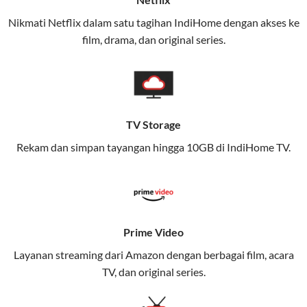
(IndiHome/Telkomsel Orbit) dan mobile internet
Nikmati Netflix dalam satu tagihan IndiHome dengan akses ke
(Telkomsel) dalam satu paket.
film, drama, dan original series.
Layanan ini dirancang untuk memberikan
pengalaman broadband yang seamless,
memungkinkan Anda menikmati internet cepat baik
di rumah maupun saat bepergian.
TV Storage
Dengan Telkomsel One, Anda tidak terikat pada satu
Rekam dan simpan tayangan hingga 10GB di IndiHome TV.
teknologi jaringan tertentu, sehingga bisa menikmati
fleksibilitas dan kenyamanan maksimal.
Keunggulan Telkomsel One
Prime Video
Kecepatan Internet Hingga 300 Mbps
Layanan streaming dari Amazon dengan berbagai film, acara
Nikmati kecepatan internet super cepat untuk
TV, dan original series.
streaming, gaming, dan bekerja dari rumah.
Dynamic IP