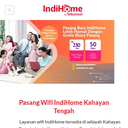
Skip
to
content
Pasang Wifi IndiHome Kahayan
Tengah
Layanan
wifi IndiHome
tersedia di wilayah Kahayan