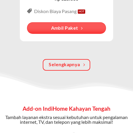
3P (Triple Play)
Paket IndiHome Internet, TV & Telepon
adalah solusi
Diskon Biaya Pasang
lengkap dari IndiHome yang menggabungkan
internet, TV kabel (IndiHome TV), dan telepon rumah.
Ambil Paket
Dengan paket ini, Anda bisa menikmati hiburan TV
berkualitas, internet cepat, dan komunikasi telepon
dalam satu langganan.
Keunggulan Paket IndiHome Internet, TV & Telepon
Selengkapnya
Internet Cepat:
Kecepatan wifi IndiHome ini mencapai
300 Mbps untuk aktivitas online tanpa hambatan.
TV Interaktif:
Akses ratusan channel TV lokal dan
internasional, termasuk fitur replay dan on-demand.
Add-on IndiHome Kahayan Tengah
Telepon Rumah:
Gratis nelpon lokal dan interlokal dengan
Tambah layanan ekstra sesuai kebutuhan untuk pengalaman
kuota tertentu.
internet, TV, dan telepon yang lebih maksimal!
Bonus Fitur:
Beberapa paket menyertakan bonus seperti