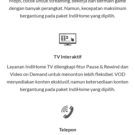
Mbps, cocok untuk streaming, bekerja dan bermain game
Selain internet, layanan IndiHome juga mencakup TV
dengan banyak perangkat. Namun, kecepatan maksimum
interaktif (
IndiHome TV
) dan telepon rumah dalam
bergantung pada paket IndiHome yang dipilih.
satu paket.
Teknologi di Balik WiFi IndiHome
Wifi IndiHome menggunakan teknologi Fiber To The
Home (FTTH), yang berarti koneksi internet
TV Interaktif
menggunakan kabel serat optik hingga ke rumah
pelanggan. Teknologi ini memiliki beberapa
Layanan
IndiHome TV
dilengkapi fitur Pause & Rewind dan
keunggulan:
Video on Demand untuk menonton lebih fleksibel. VOD
menyediakan konten eksklusif, namun ketersediaan konten
Kecepatan Tinggi
bergantung pada paket IndiHome yang dipilih.
Serat optik mampu mentransmisikan data dalam
kecepatan tinggi hingga 1 Gbps, lebih cepat
dibandingkan kabel tembaga atau DSL.
Koneksi Stabil
Telepon
Minim gangguan dari cuaca atau interferensi