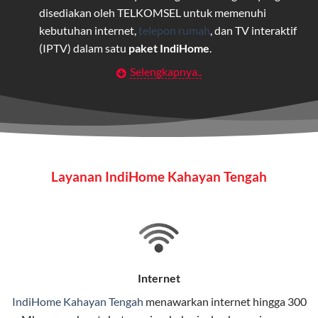
disediakan oleh TELKOMSEL untuk memenuhi
kebutuhan internet,
telepon rumah
, dan TV interaktif
(IPTV) dalam satu
paket IndiHome
.
Selengkapnya..
Layanan Wifi Indihome ini dirancang untuk
memberikan solusi lengkap bagi rumah tangga, bisnis,
maupun individu yang membutuhkan konektivitas dan
hiburan berkualitas tinggi.
Wifi IndiHome
Layanan IndiHome Kahayan Tengah
Wifi IndiHome adalah layanan
internet
berbasis fiber
optic yang disediakan oleh Telkom Indonesia untuk
pengguna rumah dan bisnis.
IndiHome menawarkan koneksi internet yang cepat,
stabil, dan memiliki berbagai pilihan paket IndiHome
Internet
yang dapat disesuaikan dengan kebutuhan pengguna.
IndiHome Kahayan Tengah
menawarkan
internet
hingga 300