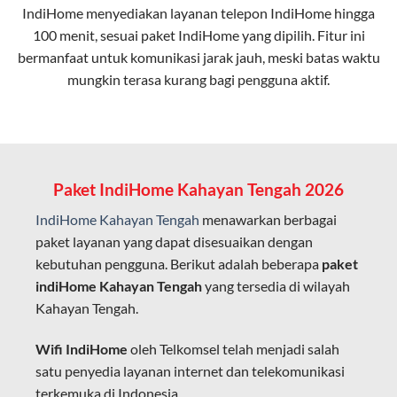
IndiHome menyediakan layanan
telepon IndiHome
hingga
elektromagnetik, sehingga koneksi tetap lancar.
100 menit, sesuai paket IndiHome yang dipilih. Fitur ini
bermanfaat untuk komunikasi jarak jauh, meski batas waktu
Latensi Rendah
mungkin terasa kurang bagi pengguna aktif.
Cocok untuk aktivitas yang membutuhkan koneksi
cepat seperti gaming, streaming, dan video conference.
Kapasitas Lebih Besar
Mampu menangani banyak perangkat sekaligus tanpa
Paket IndiHome Kahayan Tengah 2026
penurunan kualitas koneksi.
IndiHome Kahayan Tengah
menawarkan berbagai
Dengan teknologi ini, IndiHome memberikan pengalaman
paket layanan yang dapat disesuaikan dengan
internet yang lebih baik bagi pengguna untuk bekerja,
kebutuhan pengguna. Berikut adalah beberapa
paket
belajar, dan hiburan di rumah.
indiHome Kahayan Tengah
yang tersedia di wilayah
Kahayan Tengah.
IndiHome sering disebut sebagai WiFi IndiHome karena
layanan internet yang disediakan menggunakan jaringan
Wifi IndiHome
oleh Telkomsel telah menjadi salah
fiber optic dapat dikoneksikan melalui perangkat router
satu penyedia layanan internet dan telekomunikasi
WiFi.
terkemuka di Indonesia.