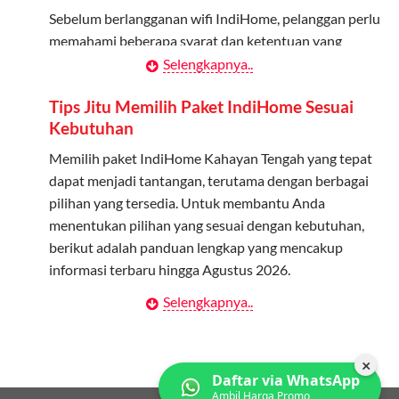
melalui aplikasi MyTelkomsel atau website Telkomsel One.
Sebelum berlangganan wifi IndiHome, pelanggan perlu
Bagikan Kuota: Setelah terdaftar, anggota bisa langsung
memahami beberapa syarat dan ketentuan yang
menggunakan kuota keluarga.
berlaku:
Selengkapnya..
Pantau Penggunaan: Admin dapat memantau penggunaan
Kontrak Berlangganan
Tips Jitu Memilih Paket IndiHome Sesuai
kuota melalui aplikasi MyTelkomsel.
Kebutuhan
Pelanggan harus menandatangani Kontrak
Berlangganan yang mencakup data pelanggan, jenis
Memilih paket IndiHome Kahayan Tengah yang tepat
layanan indihome Kahayan Tengah yang dipilih, serta
dapat menjadi tantangan, terutama dengan berbagai
syarat dan ketentuan yang berlaku. Kontrak ini dapat
pilihan yang tersedia. Untuk membantu Anda
diubah atau ditambah sesuai kebutuhan.
menentukan pilihan yang sesuai dengan kebutuhan,
berikut adalah panduan lengkap yang mencakup
Biaya Pasang Baru (PSB)
informasi terbaru hingga Agustus 2026.
Pelanggan dikenakan Biaya Pasang Baru (PSB) setelah
Selengkapnya..
Menentukan Kebutuhan Kecepatan Internet
perangkat CPE (Customer Premises Equipment)
terpasang di alamat instalasi. Pembayaran PSB harus
Langkah pertama dalam memilih paket IndiHome
dilakukan sebelum layanan wifi indiHome dapat
Kahayan Tengah adalah memahami kebutuhan
×
Daftar via WhatsApp
digunakan.
kecepatan wifi IndiHome yang anda butuhkan. Berikut
Ambil Harga Promo