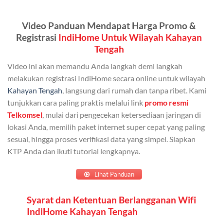
Kuota ini dapat digunakan secara bersama-sama oleh
Video Panduan Mendapat Harga Promo &
Admin (pelanggan utama) dan anggota yang terdaftar.
Registrasi
IndiHome Untuk Wilayah Kahayan
Bisa Dibagi Hingga 5 Anggota
Tengah
Admin dapat mendaftarkan hingga 5 anggota
Video ini akan memandu Anda langkah demi langkah
keluarga atau teman untuk menggunakan kuota ini.
melakukan registrasi IndiHome secara online untuk wilayah
Kahayan Tengah
, langsung dari rumah dan tanpa ribet. Kami
Berlaku Nasional
tunjukkan cara paling praktis melalui link
promo resmi
Kuota keluarga bisa digunakan di seluruh Indonesia
Telkomsel
, mulai dari pengecekan ketersediaan jaringan di
untuk jaringan 2G, 3G, dan 4G.
lokasi Anda, memilih paket internet super cepat yang paling
sesuai, hingga proses verifikasi data yang simpel. Siapkan
Tidak Berlaku untuk Roaming
KTP Anda dan ikuti tutorial lengkapnya.
Kuota ini hanya bisa digunakan di dalam negeri.
Lihat Panduan
Cara Menggunakan Kuota Keluarga
Syarat dan Ketentuan Berlangganan Wifi
IndiHome Kahayan Tengah
Daftarkan Anggota: Admin dapat mendaftarkan anggota