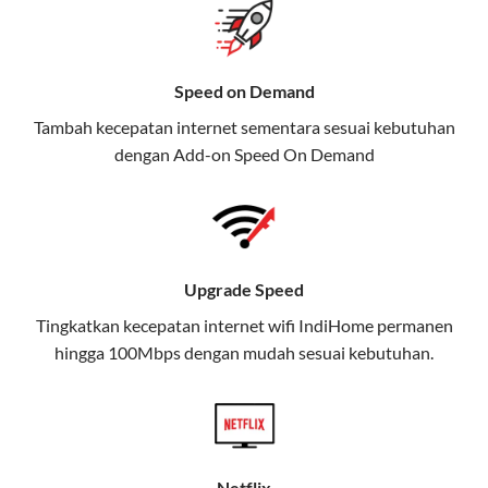
gratis streaming platform atau diskon langganan.
Selain Paket IndiHome yang
Speed on Demand
menawarkan layanan internet,
Tambah kecepatan internet sementara sesuai kebutuhan
TV, dan telepon rumah, Telkomsel
dengan Add-on
Speed On Demand
juga menghadirkan Telkomsel
One, sebuah solusi lengkap untuk
kebutuhan digital Anda.
Telkomsel One menggabungkan
Upgrade Speed
layanan internet, hiburan, dan
komunikasi dalam satu paket
Tingkatkan kecepatan internet wifi IndiHome permanen
hingga 100Mbps dengan mudah sesuai kebutuhan.
praktis.
Apa Itu Telkomsel One?
Telkomsel One adalah layanan konvergensi yang
menggabungkan konektivitas internet rumah
Netflix