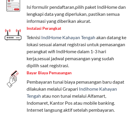
Telkomsel One menyediakan pilihan paket yang
Isi formulir pendaftaran,pilih paket IndiHome dan
beragam, mulai dari paket hemat hingga premium.
lengkapi data yang diperlukan, pastikan semua
Pengguna bisa memilih sesuai kebutuhan, baik untuk
informasi yang diberikan akurat.
internet, komunikasi, atau hiburan.
Instalasi Perangkat
Teknisi
IndiHome Kahayan Tengah
akan datang ke
Paket Easy cocok untuk kebutuhan dasar, Paket
lokasi sesuai alamat registrasi untuk pemasangan
Complete untuk yang menginginkan fitur lengkap,
perangkat wifi IndiHome dalam 1-3 hari
dan Paket Dynamic IP untuk pengguna yang
kerja,sesuai jadwal pemasangan yang sudah
memprioritaskan kecepatan internet tinggi.
dipilih saat registrasi.
Bayar Biaya Pemasangan
Paket Telkomsel One dengan Kuota Keluarga
Pembayaran tunai biaya pemasangan baru dapat
Salah satu fitur unggulan Telkomsel One adalah Paket
dilakukan melalui Grapari
Indihome Kahayan
Kuota Keluarga. Dengan kuota hingga 30 GB, Anda
Tengah
atau non tunai melalui Alfamart,
bisa membagikan internet kepada anggota keluarga
Indomaret, Kantor Pos atau mobile banking.
atau teman tanpa perlu khawatir kehabisan kuota.
Internet langsung aktif setelah pembayaran.
Berikut adalah detailnya:
Kuota Keluarga 30 GB