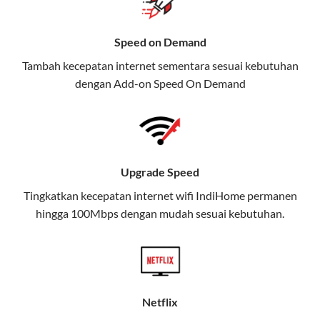
Selain Paket IndiHome yang
Speed on Demand
menawarkan layanan internet,
Tambah kecepatan internet sementara sesuai kebutuhan
TV, dan telepon rumah, Telkomsel
dengan Add-on
Speed On Demand
juga menghadirkan Telkomsel
One, sebuah solusi lengkap untuk
kebutuhan digital Anda.
Telkomsel One menggabungkan
Upgrade Speed
layanan internet, hiburan, dan
komunikasi dalam satu paket
Tingkatkan kecepatan internet wifi IndiHome permanen
hingga 100Mbps dengan mudah sesuai kebutuhan.
praktis.
Apa Itu Telkomsel One?
Telkomsel One adalah layanan konvergensi yang
menggabungkan konektivitas internet rumah
Netflix
(IndiHome/Telkomsel Orbit) dan mobile internet