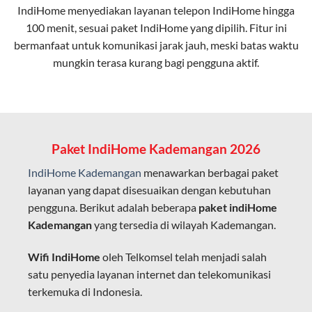
IndiHome menyediakan layanan
telepon IndiHome
hingga
elektromagnetik, sehingga koneksi tetap lancar.
100 menit, sesuai paket IndiHome yang dipilih. Fitur ini
bermanfaat untuk komunikasi jarak jauh, meski batas waktu
Latensi Rendah
mungkin terasa kurang bagi pengguna aktif.
Cocok untuk aktivitas yang membutuhkan koneksi
cepat seperti gaming, streaming, dan video conference.
Kapasitas Lebih Besar
Mampu menangani banyak perangkat sekaligus tanpa
Paket IndiHome Kademangan 2026
penurunan kualitas koneksi.
IndiHome Kademangan
menawarkan berbagai paket
Dengan teknologi ini, IndiHome memberikan pengalaman
layanan yang dapat disesuaikan dengan kebutuhan
internet yang lebih baik bagi pengguna untuk bekerja,
pengguna. Berikut adalah beberapa
paket indiHome
belajar, dan hiburan di rumah.
Kademangan
yang tersedia di wilayah Kademangan.
IndiHome sering disebut sebagai WiFi IndiHome karena
Wifi IndiHome
oleh Telkomsel telah menjadi salah
layanan internet yang disediakan menggunakan jaringan
satu penyedia layanan internet dan telekomunikasi
fiber optic dapat dikoneksikan melalui perangkat router
terkemuka di Indonesia.
WiFi.