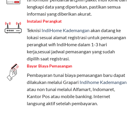
beragam, mulai dari paket hemat hingga premium.
lengkapi data yang diperlukan, pastikan semua
Pengguna bisa memilih sesuai kebutuhan, baik untuk
informasi yang diberikan akurat.
internet, komunikasi, atau hiburan.
Instalasi Perangkat
Teknisi
IndiHome Kademangan
akan datang ke
Paket Easy cocok untuk kebutuhan dasar, Paket
lokasi sesuai alamat registrasi untuk pemasangan
Complete untuk yang menginginkan fitur lengkap,
perangkat wifi IndiHome dalam 1-3 hari
dan Paket Dynamic IP untuk pengguna yang
kerja,sesuai jadwal pemasangan yang sudah
memprioritaskan kecepatan internet tinggi.
dipilih saat registrasi.
Bayar Biaya Pemasangan
Paket Telkomsel One dengan Kuota Keluarga
Pembayaran tunai biaya pemasangan baru dapat
Salah satu fitur unggulan Telkomsel One adalah Paket
dilakukan melalui Grapari
Indihome Kademangan
Kuota Keluarga. Dengan kuota hingga 30 GB, Anda
atau non tunai melalui Alfamart, Indomaret,
bisa membagikan internet kepada anggota keluarga
Kantor Pos atau mobile banking. Internet
atau teman tanpa perlu khawatir kehabisan kuota.
langsung aktif setelah pembayaran.
Berikut adalah detailnya:
Kuota Keluarga 30 GB