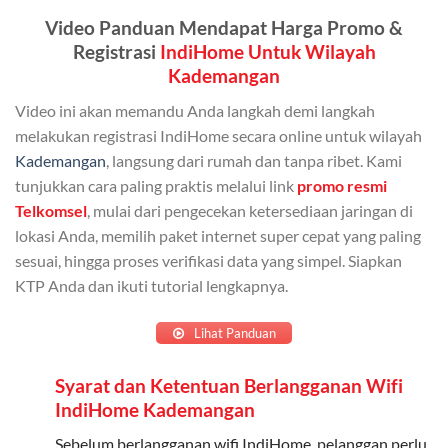
Kuota ini dapat digunakan secara bersama-sama oleh
Video Panduan Mendapat Harga Promo &
Admin (pelanggan utama) dan anggota yang terdaftar.
Registrasi
IndiHome Untuk Wilayah
Bisa Dibagi Hingga 5 Anggota
Kademangan
Admin dapat mendaftarkan hingga 5 anggota
Video ini akan memandu Anda langkah demi langkah
keluarga atau teman untuk menggunakan kuota ini.
melakukan registrasi IndiHome secara online untuk wilayah
Kademangan
, langsung dari rumah dan tanpa ribet. Kami
Berlaku Nasional
tunjukkan cara paling praktis melalui link
promo resmi
Kuota keluarga bisa digunakan di seluruh Indonesia
Telkomsel
, mulai dari pengecekan ketersediaan jaringan di
untuk jaringan 2G, 3G, dan 4G.
lokasi Anda, memilih paket internet super cepat yang paling
sesuai, hingga proses verifikasi data yang simpel. Siapkan
Tidak Berlaku untuk Roaming
KTP Anda dan ikuti tutorial lengkapnya.
Kuota ini hanya bisa digunakan di dalam negeri.
Lihat Panduan
Cara Menggunakan Kuota Keluarga
Syarat dan Ketentuan Berlangganan Wifi
IndiHome Kademangan
Daftarkan Anggota: Admin dapat mendaftarkan anggota
melalui aplikasi MyTelkomsel atau website Telkomsel One.
Sebelum berlangganan wifi IndiHome, pelanggan perlu