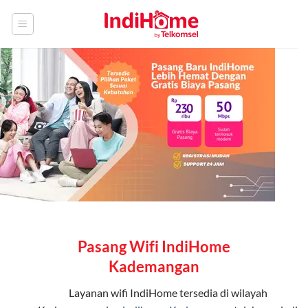
Skip
to
content
Pasang Wifi IndiHome
Kademangan
Layanan
wifi IndiHome
tersedia di wilayah