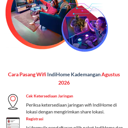
Vidio, WeTV, Disney+, dll.), dan paket TV 82 channel
(untuk beberapa pilihan).
Kelebihan:
Paket lengkap untuk pengguna yang
menginginkan internet, komunikasi, dan hiburan
(streaming & TV) dalam satu paket.
Paket Dynamic IP
Harga:
Mulai dari Rp 180.000 hingga Rp 888.000/bulan
Cara Pasang Wifi
IndiHome Kademangan
Agustus
Fitur:
Kecepatan internet 10Mbps-300Mbps, kuota
keluarga, nelpon & SMS semua operator, dan akses
2026
Disney+ (untuk paket tertentu).
Cek Ketersediaan Jaringan
Kelebihan:
Cocok untuk pengguna yang membutuhkan
Periksa ketersediaan jaringan wifi IndiHome di
koneksi internet cepat dan stabil dengan fleksibilitas
lokasi dengan mengirimkan share lokasi.
kuota. Pilihan harga bervariasi sesuai kebutuhan.
Registrasi
Telkomsel One menyediakan pilihan paket yang
Isi formulir pendaftaran,pilih paket IndiHome dan