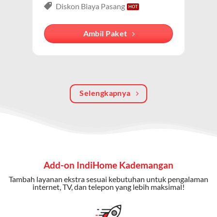
Paket IndiHome Internet, TV & Telepon
adalah solusi
Diskon Biaya Pasang
lengkap dari IndiHome yang menggabungkan
internet, TV kabel (IndiHome TV), dan telepon rumah.
Ambil Paket
Dengan paket ini, Anda bisa menikmati hiburan TV
berkualitas, internet cepat, dan komunikasi telepon
dalam satu langganan.
Keunggulan Paket IndiHome Internet, TV & Telepon
Selengkapnya
Internet Cepat:
Kecepatan wifi IndiHome ini mencapai
300 Mbps untuk aktivitas online tanpa hambatan.
TV Interaktif:
Akses ratusan channel TV lokal dan
internasional, termasuk fitur replay dan on-demand.
Add-on IndiHome Kademangan
Telepon Rumah:
Gratis nelpon lokal dan interlokal dengan
Tambah layanan ekstra sesuai kebutuhan untuk pengalaman
kuota tertentu.
internet, TV, dan telepon yang lebih maksimal!
Bonus Fitur:
Beberapa paket menyertakan bonus seperti
gratis streaming platform atau diskon langganan.