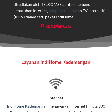
disediakan oleh TELKOMSEL untuk memenuhi
kebutuhan internet,
telepon rumah
, dan TV interaktif
(IPTV) dalam satu
paket IndiHome
.
Selengkapnya..
Layanan Wifi Indihome ini dirancang untuk
memberikan solusi lengkap bagi rumah tangga, bisnis,
maupun individu yang membutuhkan konektivitas dan
hiburan berkualitas tinggi.
Wifi IndiHome
Layanan IndiHome Kademangan
Wifi IndiHome adalah layanan
internet
berbasis fiber
optic yang disediakan oleh Telkom Indonesia untuk
pengguna rumah dan bisnis.
IndiHome menawarkan koneksi internet yang cepat,
stabil, dan memiliki berbagai pilihan paket IndiHome
Internet
yang dapat disesuaikan dengan kebutuhan pengguna.
IndiHome Kademangan
menawarkan
internet
hingga 300