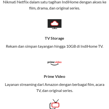
Nikmati Netflix dalam satu tagihan IndiHome dengan akses ke
(Telkomsel) dalam satu paket.
film, drama, dan original series.
Layanan ini dirancang untuk memberikan
pengalaman broadband yang seamless,
memungkinkan Anda menikmati internet cepat baik
di rumah maupun saat bepergian.
TV Storage
Dengan Telkomsel One, Anda tidak terikat pada satu
Rekam dan simpan tayangan hingga 10GB di IndiHome TV.
teknologi jaringan tertentu, sehingga bisa menikmati
fleksibilitas dan kenyamanan maksimal.
Keunggulan Telkomsel One
Prime Video
Kecepatan Internet Hingga 300 Mbps
Layanan streaming dari Amazon dengan berbagai film, acara
Nikmati kecepatan internet super cepat untuk
TV, dan original series.
streaming, gaming, dan bekerja dari rumah.
Dynamic IP