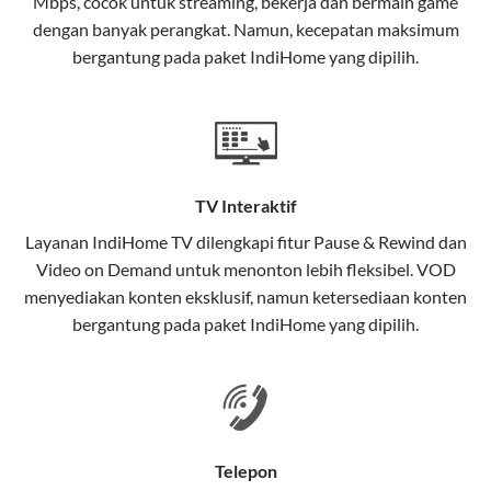
Mbps, cocok untuk streaming, bekerja dan bermain game
Selain internet, layanan IndiHome juga mencakup TV
dengan banyak perangkat. Namun, kecepatan maksimum
interaktif (
IndiHome TV
) dan telepon rumah dalam
bergantung pada paket IndiHome yang dipilih.
satu paket.
Teknologi di Balik WiFi IndiHome
Wifi IndiHome menggunakan teknologi Fiber To The
Home (FTTH), yang berarti koneksi internet
TV Interaktif
menggunakan kabel serat optik hingga ke rumah
pelanggan. Teknologi ini memiliki beberapa
Layanan
IndiHome TV
dilengkapi fitur Pause & Rewind dan
keunggulan:
Video on Demand untuk menonton lebih fleksibel. VOD
menyediakan konten eksklusif, namun ketersediaan konten
Kecepatan Tinggi
bergantung pada paket IndiHome yang dipilih.
Serat optik mampu mentransmisikan data dalam
kecepatan tinggi hingga 1 Gbps, lebih cepat
dibandingkan kabel tembaga atau DSL.
Koneksi Stabil
Telepon
Minim gangguan dari cuaca atau interferensi