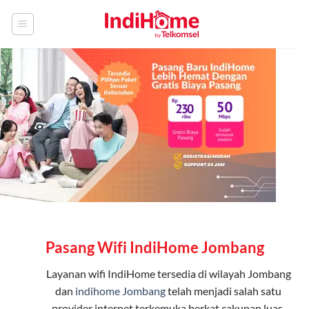
Skip
to
content
Pasang Wifi IndiHome Jombang
Layanan
wifi IndiHome
tersedia di wilayah Jombang
dan
indihome Jombang
telah menjadi salah satu
provider internet terkemuka berkat cakupan luas,