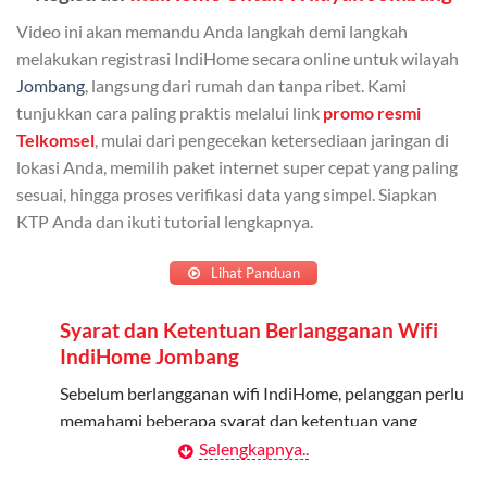
Bisa Dibagi Hingga 5 Anggota
Video ini akan memandu Anda langkah demi langkah
Admin dapat mendaftarkan hingga 5 anggota
melakukan registrasi IndiHome secara online untuk wilayah
keluarga atau teman untuk menggunakan kuota ini.
Jombang
, langsung dari rumah dan tanpa ribet. Kami
tunjukkan cara paling praktis melalui link
promo resmi
Berlaku Nasional
Telkomsel
, mulai dari pengecekan ketersediaan jaringan di
lokasi Anda, memilih paket internet super cepat yang paling
Kuota keluarga bisa digunakan di seluruh Indonesia
sesuai, hingga proses verifikasi data yang simpel. Siapkan
untuk jaringan 2G, 3G, dan 4G.
KTP Anda dan ikuti tutorial lengkapnya.
Tidak Berlaku untuk Roaming
Lihat Panduan
Kuota ini hanya bisa digunakan di dalam negeri.
Syarat dan Ketentuan Berlangganan Wifi
Cara Menggunakan Kuota Keluarga
IndiHome Jombang
Daftarkan Anggota: Admin dapat mendaftarkan anggota
Sebelum berlangganan wifi IndiHome, pelanggan perlu
melalui aplikasi MyTelkomsel atau website Telkomsel One.
memahami beberapa syarat dan ketentuan yang
berlaku:
Selengkapnya..
Bagikan Kuota: Setelah terdaftar, anggota bisa langsung
menggunakan kuota keluarga.