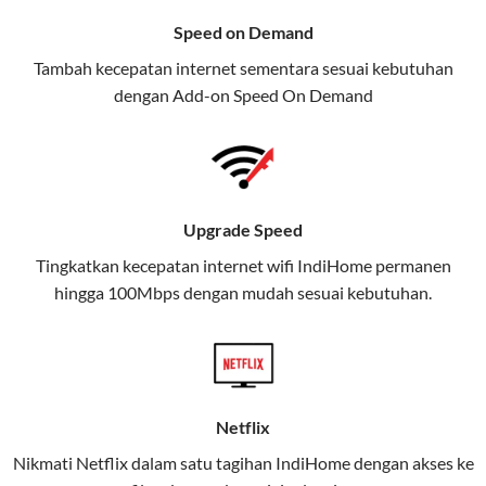
menawarkan layanan internet,
Speed on Demand
TV, dan telepon rumah, Telkomsel
Tambah kecepatan internet sementara sesuai kebutuhan
juga menghadirkan Telkomsel
dengan Add-on
Speed On Demand
One, sebuah solusi lengkap untuk
kebutuhan digital Anda.
Telkomsel One menggabungkan
layanan internet, hiburan, dan
Upgrade Speed
komunikasi dalam satu paket
Tingkatkan kecepatan internet wifi IndiHome permanen
praktis.
hingga 100Mbps dengan mudah sesuai kebutuhan.
Apa Itu Telkomsel One?
Telkomsel One adalah layanan konvergensi yang
menggabungkan konektivitas internet rumah
(IndiHome/Telkomsel Orbit) dan mobile internet
Netflix
(Telkomsel) dalam satu paket.
Nikmati Netflix dalam satu tagihan IndiHome dengan akses ke