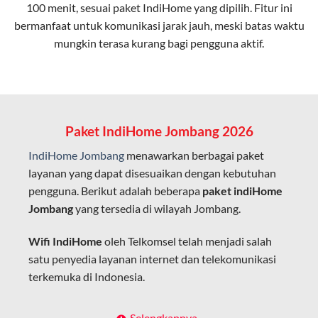
100 menit, sesuai paket IndiHome yang dipilih. Fitur ini
bermanfaat untuk komunikasi jarak jauh, meski batas waktu
Latensi Rendah
mungkin terasa kurang bagi pengguna aktif.
Cocok untuk aktivitas yang membutuhkan koneksi
cepat seperti gaming, streaming, dan video conference.
Kapasitas Lebih Besar
Mampu menangani banyak perangkat sekaligus tanpa
Paket IndiHome Jombang 2026
penurunan kualitas koneksi.
IndiHome Jombang
menawarkan berbagai paket
Dengan teknologi ini, IndiHome memberikan pengalaman
layanan yang dapat disesuaikan dengan kebutuhan
internet yang lebih baik bagi pengguna untuk bekerja,
pengguna. Berikut adalah beberapa
paket indiHome
belajar, dan hiburan di rumah.
Jombang
yang tersedia di wilayah Jombang.
IndiHome sering disebut sebagai WiFi IndiHome karena
Wifi IndiHome
oleh Telkomsel telah menjadi salah
layanan internet yang disediakan menggunakan jaringan
satu penyedia layanan internet dan telekomunikasi
fiber optic dapat dikoneksikan melalui perangkat router
terkemuka di Indonesia.
WiFi.
Hal ini memungkinkan pengguna untuk mengakses
Dengan berbagai pilihan paket indihome Jombang
Selengkapnya..