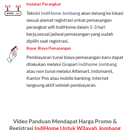
Instalasi Perangkat
internet, komunikasi, atau hiburan.
Teknisi
IndiHome Jombang
akan datang ke lokasi
Paket Easy cocok untuk kebutuhan dasar, Paket
sesuai alamat registrasi untuk pemasangan
Complete untuk yang menginginkan fitur lengkap,
perangkat wifi IndiHome dalam 1-3 hari
dan Paket Dynamic IP untuk pengguna yang
kerja,sesuai jadwal pemasangan yang sudah
memprioritaskan kecepatan internet tinggi.
dipilih saat registrasi.
Bayar Biaya Pemasangan
Paket Telkomsel One dengan Kuota Keluarga
Pembayaran tunai biaya pemasangan baru dapat
Salah satu fitur unggulan Telkomsel One adalah Paket
dilakukan melalui Grapari
Indihome Jombang
Kuota Keluarga. Dengan kuota hingga 30 GB, Anda
atau non tunai melalui Alfamart, Indomaret,
bisa membagikan internet kepada anggota keluarga
Kantor Pos atau mobile banking. Internet
atau teman tanpa perlu khawatir kehabisan kuota.
langsung aktif setelah pembayaran.
Berikut adalah detailnya:
Kuota Keluarga 30 GB
Kuota ini dapat digunakan secara bersama-sama oleh
Video Panduan Mendapat Harga Promo &
Admin (pelanggan utama) dan anggota yang terdaftar.
Registrasi
IndiHome Untuk Wilayah Jombang