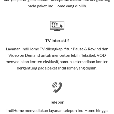
interaktif (
IndiHome TV
) dan telepon rumah dalam
pada paket IndiHome yang dipilih.
satu paket.
Teknologi di Balik WiFi IndiHome
Wifi IndiHome menggunakan teknologi Fiber To The
Home (FTTH), yang berarti koneksi internet
TV Interaktif
menggunakan kabel serat optik hingga ke rumah
pelanggan. Teknologi ini memiliki beberapa
Layanan
IndiHome TV
dilengkapi fitur Pause & Rewind dan
keunggulan:
Video on Demand untuk menonton lebih fleksibel. VOD
menyediakan konten eksklusif, namun ketersediaan konten
Kecepatan Tinggi
bergantung pada paket IndiHome yang dipilih.
Serat optik mampu mentransmisikan data dalam
kecepatan tinggi hingga 1 Gbps, lebih cepat
dibandingkan kabel tembaga atau DSL.
Koneksi Stabil
Telepon
Minim gangguan dari cuaca atau interferensi
IndiHome menyediakan layanan
telepon IndiHome
hingga
elektromagnetik, sehingga koneksi tetap lancar.