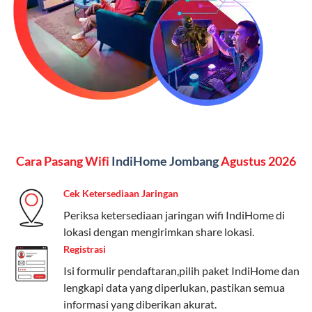
Kelebihan:
Paket lengkap untuk pengguna yang
menginginkan internet, komunikasi, dan hiburan
(streaming & TV) dalam satu paket.
Paket Dynamic IP
Harga:
Mulai dari Rp 180.000 hingga Rp 888.000/bulan
Fitur:
Kecepatan internet 10Mbps-300Mbps, kuota
Cara Pasang Wifi
IndiHome Jombang
Agustus 2026
keluarga, nelpon & SMS semua operator, dan akses
Disney+ (untuk paket tertentu).
Cek Ketersediaan Jaringan
Kelebihan:
Cocok untuk pengguna yang membutuhkan
Periksa ketersediaan jaringan wifi IndiHome di
koneksi internet cepat dan stabil dengan fleksibilitas
lokasi dengan mengirimkan share lokasi.
kuota. Pilihan harga bervariasi sesuai kebutuhan.
Registrasi
Isi formulir pendaftaran,pilih paket IndiHome dan
Telkomsel One menyediakan pilihan paket yang
lengkapi data yang diperlukan, pastikan semua
beragam, mulai dari paket hemat hingga premium.
informasi yang diberikan akurat.
Pengguna bisa memilih sesuai kebutuhan, baik untuk