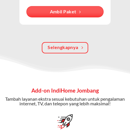
internet, TV kabel (IndiHome TV), dan telepon rumah.
Dengan paket ini, Anda bisa menikmati hiburan TV
Ambil Paket
berkualitas, internet cepat, dan komunikasi telepon
dalam satu langganan.
Keunggulan Paket IndiHome Internet, TV & Telepon
Selengkapnya
Internet Cepat:
Kecepatan wifi IndiHome ini mencapai
300 Mbps untuk aktivitas online tanpa hambatan.
TV Interaktif:
Akses ratusan channel TV lokal dan
internasional, termasuk fitur replay dan on-demand.
Telepon Rumah:
Gratis nelpon lokal dan interlokal dengan
Add-on IndiHome Jombang
kuota tertentu.
Tambah layanan ekstra sesuai kebutuhan untuk pengalaman
Bonus Fitur:
Beberapa paket menyertakan bonus seperti
internet, TV, dan telepon yang lebih maksimal!
gratis streaming platform atau diskon langganan.
Selain Paket IndiHome yang