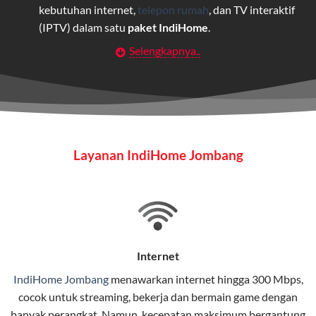
kebutuhan internet,
telepon rumah
, dan TV interaktif
(IPTV) dalam satu
paket IndiHome
.
Selengkapnya..
Layanan Wifi Indihome ini dirancang untuk
memberikan solusi lengkap bagi rumah tangga, bisnis,
maupun individu yang membutuhkan konektivitas dan
hiburan berkualitas tinggi.
Wifi IndiHome
Layanan IndiHome Jombang
Wifi IndiHome adalah layanan
internet
berbasis fiber
optic yang disediakan oleh Telkom Indonesia untuk
pengguna rumah dan bisnis.
IndiHome menawarkan koneksi internet yang cepat,
stabil, dan memiliki berbagai pilihan paket IndiHome
Internet
yang dapat disesuaikan dengan kebutuhan pengguna.
IndiHome Jombang
menawarkan
internet
hingga 300 Mbps,
cocok untuk streaming, bekerja dan bermain game dengan
Selain internet, layanan IndiHome juga mencakup TV
banyak perangkat. Namun, kecepatan maksimum bergantung