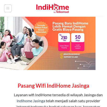
Skip
to
content
Pasang Wifi IndiHome Jasinga
Layanan
wifi IndiHome
tersedia di wilayah Jasinga dan
indihome Jasinga
telah menjadi salah satu provider
internet terkemuka berkat cakupan luas, kecepatan