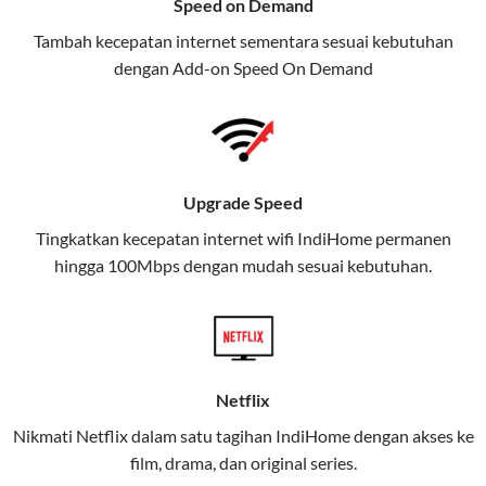
Speed on Demand
TV, dan telepon rumah, Telkomsel
Tambah kecepatan internet sementara sesuai kebutuhan
juga menghadirkan Telkomsel
dengan Add-on
Speed On Demand
One, sebuah solusi lengkap untuk
kebutuhan digital Anda.
Telkomsel One menggabungkan
layanan internet, hiburan, dan
Upgrade Speed
komunikasi dalam satu paket
Tingkatkan kecepatan internet wifi IndiHome permanen
praktis.
hingga 100Mbps dengan mudah sesuai kebutuhan.
Apa Itu Telkomsel One?
Telkomsel One adalah layanan konvergensi yang
menggabungkan konektivitas internet rumah
(IndiHome/Telkomsel Orbit) dan mobile internet
Netflix
(Telkomsel) dalam satu paket.
Nikmati Netflix dalam satu tagihan IndiHome dengan akses ke
film, drama, dan original series.
Layanan ini dirancang untuk memberikan