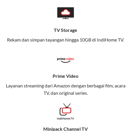
pengalaman broadband yang seamless,
memungkinkan Anda menikmati internet cepat baik
di rumah maupun saat bepergian.
TV Storage
Dengan Telkomsel One, Anda tidak terikat pada satu
teknologi jaringan tertentu, sehingga bisa menikmati
Rekam dan simpan tayangan hingga 10GB di IndiHome TV.
fleksibilitas dan kenyamanan maksimal.
Keunggulan Telkomsel One
Kecepatan Internet Hingga 300 Mbps
Prime Video
Nikmati kecepatan internet super cepat untuk
Layanan streaming dari Amazon dengan berbagai film, acara
streaming, gaming, dan bekerja dari rumah.
TV, dan original series.
Dynamic IP
Memudahkan Anda dalam mengelola jaringan dan
meningkatkan keamanan.
Minipack Channel TV
Kuota Keluarga