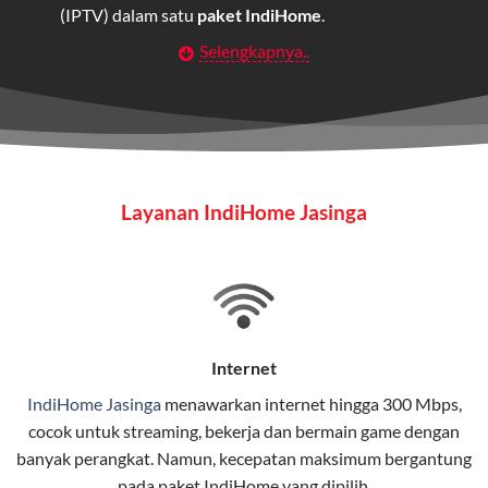
(IPTV) dalam satu
paket IndiHome
.
Selengkapnya..
Layanan Wifi Indihome ini dirancang untuk
memberikan solusi lengkap bagi rumah tangga, bisnis,
maupun individu yang membutuhkan konektivitas dan
hiburan berkualitas tinggi.
Wifi IndiHome
Layanan IndiHome Jasinga
Wifi IndiHome adalah layanan
internet
berbasis fiber
optic yang disediakan oleh Telkom Indonesia untuk
pengguna rumah dan bisnis.
IndiHome menawarkan koneksi internet yang cepat,
stabil, dan memiliki berbagai pilihan paket IndiHome
Internet
yang dapat disesuaikan dengan kebutuhan pengguna.
IndiHome Jasinga
menawarkan
internet
hingga 300 Mbps,
cocok untuk streaming, bekerja dan bermain game dengan
Selain internet, layanan IndiHome juga mencakup TV
banyak perangkat. Namun, kecepatan maksimum bergantung
interaktif (
IndiHome TV
) dan telepon rumah dalam
pada paket IndiHome yang dipilih.