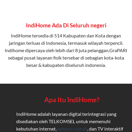
IndiHome Ada Di Seluruh negeri
IndiHome tersedia di 514 Kabupaten dan Kota dengan
jaringan terluas di Indonesia, termasuk wilayah terpencil.
Indihome dipercaya oleh lebih dari 8 juta pelanggan,GraPARI
sebagai pusat layanan fisik tersebar di sebagian kota-kota
besar & kabupaten diseluruh indonesia.
Apa Itu IndiHome?
IndiHome adalah layanan digital terintegrasi yang
disediakan oleh TELKOMSEL untuk memenuhi
kebutuhan internet,
telepon rumah
, dan TV interaktif