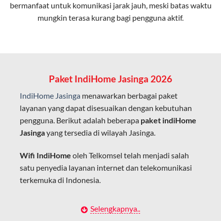
bermanfaat untuk komunikasi jarak jauh, meski batas waktu
Latensi Rendah
mungkin terasa kurang bagi pengguna aktif.
Cocok untuk aktivitas yang membutuhkan koneksi
cepat seperti gaming, streaming, dan video conference.
Kapasitas Lebih Besar
Mampu menangani banyak perangkat sekaligus tanpa
Paket IndiHome Jasinga 2026
penurunan kualitas koneksi.
IndiHome Jasinga
menawarkan berbagai paket
Dengan teknologi ini, IndiHome memberikan pengalaman
layanan yang dapat disesuaikan dengan kebutuhan
internet yang lebih baik bagi pengguna untuk bekerja,
pengguna. Berikut adalah beberapa
paket indiHome
belajar, dan hiburan di rumah.
Jasinga
yang tersedia di wilayah Jasinga.
IndiHome sering disebut sebagai WiFi IndiHome karena
Wifi IndiHome
oleh Telkomsel telah menjadi salah
layanan internet yang disediakan menggunakan jaringan
satu penyedia layanan internet dan telekomunikasi
fiber optic dapat dikoneksikan melalui perangkat router
terkemuka di Indonesia.
WiFi.
Hal ini memungkinkan pengguna untuk mengakses
Dengan berbagai pilihan paket indihome Jasinga yang
Selengkapnya..
internet secara nirkabel (wireless) di rumah atau tempat
disesuaikan dengan kebutuhan pengguna,
IndiHome