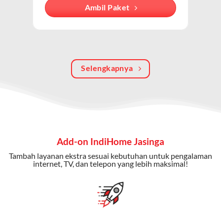
Dengan paket ini, Anda bisa menikmati hiburan TV
Ambil Paket
berkualitas, internet cepat, dan komunikasi telepon
dalam satu langganan.
Keunggulan Paket IndiHome Internet, TV & Telepon
Selengkapnya
Internet Cepat:
Kecepatan wifi IndiHome ini mencapai
300 Mbps untuk aktivitas online tanpa hambatan.
TV Interaktif:
Akses ratusan channel TV lokal dan
internasional, termasuk fitur replay dan on-demand.
Telepon Rumah:
Gratis nelpon lokal dan interlokal dengan
Add-on IndiHome Jasinga
kuota tertentu.
Tambah layanan ekstra sesuai kebutuhan untuk pengalaman
Bonus Fitur:
Beberapa paket menyertakan bonus seperti
internet, TV, dan telepon yang lebih maksimal!
gratis streaming platform atau diskon langganan.
Selain Paket IndiHome yang
menawarkan layanan internet,