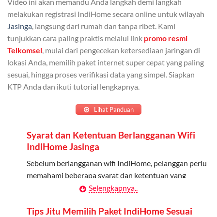
Video ini akan memandu Anda langkah demi langkah
Admin dapat mendaftarkan hingga 5 anggota
melakukan registrasi IndiHome secara online untuk wilayah
keluarga atau teman untuk menggunakan kuota ini.
Jasinga
, langsung dari rumah dan tanpa ribet. Kami
tunjukkan cara paling praktis melalui link
promo resmi
Berlaku Nasional
Telkomsel
, mulai dari pengecekan ketersediaan jaringan di
lokasi Anda, memilih paket internet super cepat yang paling
Kuota keluarga bisa digunakan di seluruh Indonesia
sesuai, hingga proses verifikasi data yang simpel. Siapkan
untuk jaringan 2G, 3G, dan 4G.
KTP Anda dan ikuti tutorial lengkapnya.
Tidak Berlaku untuk Roaming
Lihat Panduan
Kuota ini hanya bisa digunakan di dalam negeri.
Syarat dan Ketentuan Berlangganan Wifi
Cara Menggunakan Kuota Keluarga
IndiHome Jasinga
Daftarkan Anggota: Admin dapat mendaftarkan anggota
Sebelum berlangganan wifi IndiHome, pelanggan perlu
melalui aplikasi MyTelkomsel atau website Telkomsel One.
memahami beberapa syarat dan ketentuan yang
berlaku:
Selengkapnya..
Bagikan Kuota: Setelah terdaftar, anggota bisa langsung
menggunakan kuota keluarga.
Kontrak Berlangganan
Tips Jitu Memilih Paket IndiHome Sesuai
Pantau Penggunaan: Admin dapat memantau penggunaan