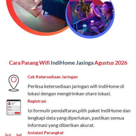
menginginkan internet, komunikasi, dan hiburan
(streaming & TV) dalam satu paket.
Paket Dynamic IP
Harga:
Mulai dari Rp 180.000 hingga Rp 888.000/bulan
Fitur:
Kecepatan internet 10Mbps-300Mbps, kuota
Cara Pasang Wifi
IndiHome Jasinga
Agustus 2026
keluarga, nelpon & SMS semua operator, dan akses
Disney+ (untuk paket tertentu).
Cek Ketersediaan Jaringan
Kelebihan:
Cocok untuk pengguna yang membutuhkan
Periksa ketersediaan jaringan wifi IndiHome di
koneksi internet cepat dan stabil dengan fleksibilitas
lokasi dengan mengirimkan share lokasi.
kuota. Pilihan harga bervariasi sesuai kebutuhan.
Registrasi
Isi formulir pendaftaran,pilih paket IndiHome dan
Telkomsel One menyediakan pilihan paket yang
lengkapi data yang diperlukan, pastikan semua
beragam, mulai dari paket hemat hingga premium.
informasi yang diberikan akurat.
Pengguna bisa memilih sesuai kebutuhan, baik untuk
Instalasi Perangkat
internet, komunikasi, atau hiburan.