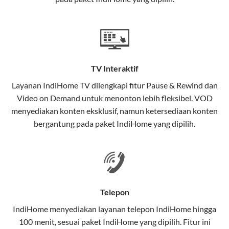
satu paket.
Teknologi di Balik WiFi IndiHome
Wifi IndiHome menggunakan teknologi Fiber To The
Home (FTTH), yang berarti koneksi internet
TV Interaktif
menggunakan kabel serat optik hingga ke rumah
pelanggan. Teknologi ini memiliki beberapa
Layanan
IndiHome TV
dilengkapi fitur Pause & Rewind dan
keunggulan:
Video on Demand untuk menonton lebih fleksibel. VOD
menyediakan konten eksklusif, namun ketersediaan konten
Kecepatan Tinggi
bergantung pada paket IndiHome yang dipilih.
Serat optik mampu mentransmisikan data dalam
kecepatan tinggi hingga 1 Gbps, lebih cepat
dibandingkan kabel tembaga atau DSL.
Koneksi Stabil
Telepon
Minim gangguan dari cuaca atau interferensi
IndiHome menyediakan layanan
telepon IndiHome
hingga
elektromagnetik, sehingga koneksi tetap lancar.
100 menit, sesuai paket IndiHome yang dipilih. Fitur ini