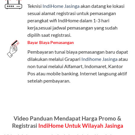
Teknisi
IndiHome Jasinga
akan datang ke lokasi
Paket Easy cocok untuk kebutuhan dasar, Paket
sesuai alamat registrasi untuk pemasangan
Complete untuk yang menginginkan fitur lengkap,
perangkat wifi IndiHome dalam 1-3 hari
dan Paket Dynamic IP untuk pengguna yang
kerja,sesuai jadwal pemasangan yang sudah
memprioritaskan kecepatan internet tinggi.
dipilih saat registrasi.
Bayar Biaya Pemasangan
Paket Telkomsel One dengan Kuota Keluarga
Pembayaran tunai biaya pemasangan baru dapat
Salah satu fitur unggulan Telkomsel One adalah Paket
dilakukan melalui Grapari
Indihome Jasinga
atau
Kuota Keluarga. Dengan kuota hingga 30 GB, Anda
non tunai melalui Alfamart, Indomaret, Kantor
bisa membagikan internet kepada anggota keluarga
Pos atau mobile banking. Internet langsung aktif
atau teman tanpa perlu khawatir kehabisan kuota.
setelah pembayaran.
Berikut adalah detailnya:
Kuota Keluarga 30 GB
Kuota ini dapat digunakan secara bersama-sama oleh
Video Panduan Mendapat Harga Promo &
Admin (pelanggan utama) dan anggota yang terdaftar.
Registrasi
IndiHome Untuk Wilayah Jasinga
Bisa Dibagi Hingga 5 Anggota