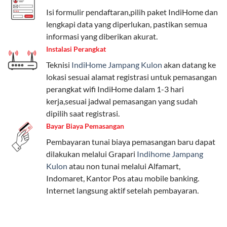
beragam, mulai dari paket hemat hingga premium.
Isi formulir pendaftaran,pilih paket IndiHome dan
Pengguna bisa memilih sesuai kebutuhan, baik untuk
lengkapi data yang diperlukan, pastikan semua
internet, komunikasi, atau hiburan.
informasi yang diberikan akurat.
Instalasi Perangkat
Paket Easy cocok untuk kebutuhan dasar, Paket
Teknisi
IndiHome Jampang Kulon
akan datang ke
Complete untuk yang menginginkan fitur lengkap,
lokasi sesuai alamat registrasi untuk pemasangan
dan Paket Dynamic IP untuk pengguna yang
perangkat wifi IndiHome dalam 1-3 hari
memprioritaskan kecepatan internet tinggi.
kerja,sesuai jadwal pemasangan yang sudah
dipilih saat registrasi.
Paket Telkomsel One dengan Kuota Keluarga
Bayar Biaya Pemasangan
Salah satu fitur unggulan Telkomsel One adalah Paket
Pembayaran tunai biaya pemasangan baru dapat
Kuota Keluarga. Dengan kuota hingga 30 GB, Anda
dilakukan melalui Grapari
Indihome Jampang
bisa membagikan internet kepada anggota keluarga
Kulon
atau non tunai melalui Alfamart,
atau teman tanpa perlu khawatir kehabisan kuota.
Indomaret, Kantor Pos atau mobile banking.
Berikut adalah detailnya:
Internet langsung aktif setelah pembayaran.
Kuota Keluarga 30 GB