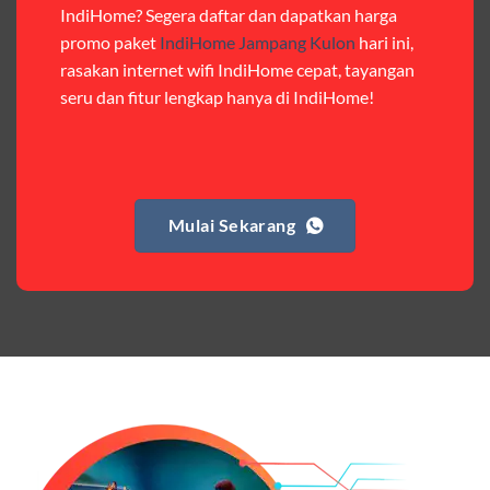
IndiHome? Segera daftar dan dapatkan harga
paket hemat hingga paket lengkap dengan fitur
promo paket
IndiHome Jampang Kulon
hari ini,
premium,berikut ulasan singkatnya:
rasakan internet wifi IndiHome cepat, tayangan
seru dan fitur lengkap hanya di IndiHome!
Paket Easy
Harga:
Rp 120.000 – Rp 140.000
Fitur:
Kuota internet (Orbit 25GB + Keluarga 10GB),
nelpon & SMS sesama member (50.000 menit & SMS).
Mulai Sekarang
Kelebihan:
Cocok untuk pengguna yang butuh kuota
internet dan komunikasi intensif dengan sesama
Telkomsel. Harga terjangkau untuk kebutuhan harian.
Paket Complete
Harga:
Mulai dari Rp 405.000 hingga Rp 730.000/bulan
Fitur:
Kuota internet (Orbit 20GB + Keluarga), nelpon &
SMS semua operator, akses layanan streaming (Catchplay,