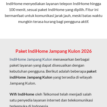
IndiHome menyediakan layanan
telepon IndiHome
hingga
elektromagnetik, sehingga koneksi tetap lancar.
100 menit, sesuai paket IndiHome yang dipilih. Fitur ini
bermanfaat untuk komunikasi jarak jauh, meski batas waktu
Latensi Rendah
mungkin terasa kurang bagi pengguna aktif.
Cocok untuk aktivitas yang membutuhkan koneksi
cepat seperti gaming, streaming, dan video conference.
Kapasitas Lebih Besar
Mampu menangani banyak perangkat sekaligus tanpa
Paket IndiHome Jampang Kulon 2026
penurunan kualitas koneksi.
IndiHome Jampang Kulon
menawarkan berbagai
Dengan teknologi ini, IndiHome memberikan pengalaman
paket layanan yang dapat disesuaikan dengan
internet yang lebih baik bagi pengguna untuk bekerja,
kebutuhan pengguna. Berikut adalah beberapa
paket
belajar, dan hiburan di rumah.
indiHome Jampang Kulon
yang tersedia di wilayah
Jampang Kulon.
IndiHome sering disebut sebagai WiFi IndiHome karena
layanan internet yang disediakan menggunakan jaringan
Wifi IndiHome
oleh Telkomsel telah menjadi salah
fiber optic dapat dikoneksikan melalui perangkat router
satu penyedia layanan internet dan telekomunikasi
WiFi.
terkemuka di Indonesia.