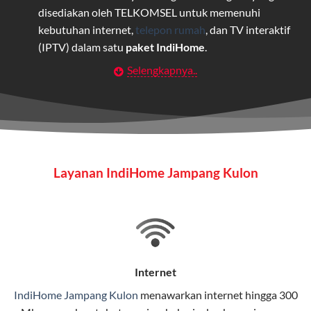
disediakan oleh TELKOMSEL untuk memenuhi
kebutuhan internet,
telepon rumah
, dan TV interaktif
(IPTV) dalam satu
paket IndiHome
.
Selengkapnya..
Layanan Wifi Indihome ini dirancang untuk
memberikan solusi lengkap bagi rumah tangga, bisnis,
maupun individu yang membutuhkan konektivitas dan
hiburan berkualitas tinggi.
Wifi IndiHome
Layanan IndiHome Jampang Kulon
Wifi IndiHome adalah layanan
internet
berbasis fiber
optic yang disediakan oleh Telkom Indonesia untuk
pengguna rumah dan bisnis.
IndiHome menawarkan koneksi internet yang cepat,
stabil, dan memiliki berbagai pilihan paket IndiHome
Internet
yang dapat disesuaikan dengan kebutuhan pengguna.
IndiHome Jampang Kulon
menawarkan
internet
hingga 300