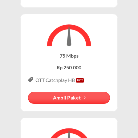
jaringan seluler yang berbasis sinyal dari provider
Kecepatan Tinggi:
Wifi IndiHome menawarkan kecepatan
seluler (misalnya 4G/5G). Dengan demikian, orang
internet hingga 300 Mbps, tergantung pada paket
menyebutnya WiFi IndiHome untuk membedakan dari
IndiHome yang dipilih.
paket data seluler.
Stabil dan Andal:
Menggunakan jaringan fiber optik, koneksi wifi
Merek yang Melekat dengan Layanan WiFi
IndiHome dikenal stabil dan minim gangguan.
IndiHome Jampang Kulon adalah salah satu penyedia
75 Mbps
Tanpa Kuota:
Internet wifi indiHome tanpa batas (unlimited)
internet rumah terbesar di Indonesia, sehingga banyak
sehingga Anda bisa streaming, gaming, atau bekerja tanpa
Rp 250.000
orang mengasosiasikan layanan WiFi rumah dengan
khawatir kehabisan kuota.
IndiHome Jampang Kulon. Bahkan, dalam banyak
OTT Catchplay HB
Harga Terjangkau:
Paket ini tersedia dalam berbagai pilihan
percakapan, “WiFi” sering kali langsung diasosiasikan
harga, mulai dari Rp200.000-an per bulan.
dengan IndiHome , meskipun ada penyedia lain.
Ambil Paket
Paket IndiHome Internet & Telepon – IndiHome 2P
Secara teknis, IndiHome adalah layanan internet
(Double Play)
berbasis fiber optic, sementara WiFi IndiHome
mengacu pada cara pengguna mengakses internet
Paket ini menggabungkan layanan wifi indihome
melalui jaringan nirkabel yang disediakan oleh
cepat dengan telepon rumah yang memungkinkan
modem/router IndiHome di rumah atau kantor.