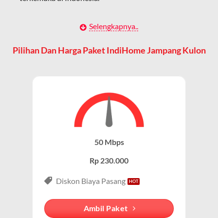
Hal ini memungkinkan pengguna untuk mengakses
internet secara nirkabel (wireless) di rumah atau tempat
Dengan berbagai pilihan paket indihome Jampang
Selengkapnya..
usaha tanpa perlu menggunakan kabel LAN langsung ke
Kulon yang disesuaikan dengan kebutuhan pengguna,
perangkat mereka.
IndiHome Jampang Kulon
menawarkan solusi
Pilihan Dan Harga Paket IndiHome Jampang Kulon
lengkap untuk internet, TV kabel, dan telepon rumah.
WiFi adalah Cara Akses Utama
Paket IndiHome Internet Saja – IndiHome 1P (Single
Saat pelanggan berlangganan Wifi IndiHome, mereka
Play)
mendapatkan router WiFi yang memungkinkan
perangkat seperti smartphone, laptop, dan smart TV
Paket IndiHome Internet Saja
dirancang khusus
terhubung ke internet tanpa kabel.
untuk pengguna yang membutuhkan koneksi internet
cepat tanpa layanan tambahan seperti TV atau
Karena sebagian besar pengguna IndiHome mengakses
50 Mbps
telepon.
internet melalui WiFi, istilah Wifi IndiHome menjadi
Rp 230.000
lebih populer dalam percakapan sehari-hari.
Paket ini cocok untuk individu, mahasiswa, atau
profesional yang mengutamakan konektivitas
Diskon Biaya Pasang
Membedakan dengan Jaringan Seluler
internet untuk bekerja, belajar, atau hiburan.
WiFi IndiHome Jampang Kulon menggunakan jaringan
Ambil Paket
Keunggulan Paket Internet Saja
fiber optik tetap (fixed broadband), berbeda dengan