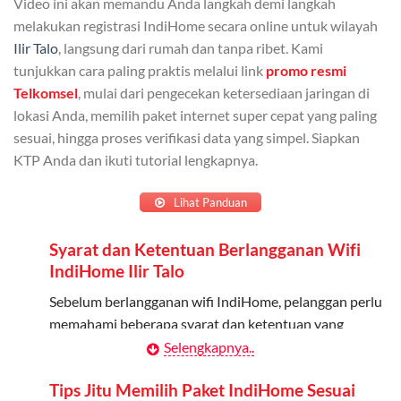
Video ini akan memandu Anda langkah demi langkah
Admin dapat mendaftarkan hingga 5 anggota
melakukan registrasi IndiHome secara online untuk wilayah
keluarga atau teman untuk menggunakan kuota ini.
Ilir Talo
, langsung dari rumah dan tanpa ribet. Kami
tunjukkan cara paling praktis melalui link
promo resmi
Berlaku Nasional
Telkomsel
, mulai dari pengecekan ketersediaan jaringan di
lokasi Anda, memilih paket internet super cepat yang paling
Kuota keluarga bisa digunakan di seluruh Indonesia
sesuai, hingga proses verifikasi data yang simpel. Siapkan
untuk jaringan 2G, 3G, dan 4G.
KTP Anda dan ikuti tutorial lengkapnya.
Tidak Berlaku untuk Roaming
Lihat Panduan
Kuota ini hanya bisa digunakan di dalam negeri.
Syarat dan Ketentuan Berlangganan Wifi
Cara Menggunakan Kuota Keluarga
IndiHome Ilir Talo
Daftarkan Anggota: Admin dapat mendaftarkan anggota
Sebelum berlangganan wifi IndiHome, pelanggan perlu
melalui aplikasi MyTelkomsel atau website Telkomsel One.
memahami beberapa syarat dan ketentuan yang
berlaku:
Selengkapnya..
Bagikan Kuota: Setelah terdaftar, anggota bisa langsung
menggunakan kuota keluarga.
Kontrak Berlangganan
Tips Jitu Memilih Paket IndiHome Sesuai
Pantau Penggunaan: Admin dapat memantau penggunaan