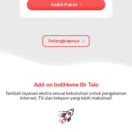
Dengan paket ini, Anda bisa menikmati hiburan TV
Ambil Paket
berkualitas, internet cepat, dan komunikasi telepon
dalam satu langganan.
Keunggulan Paket IndiHome Internet, TV & Telepon
Selengkapnya
Internet Cepat:
Kecepatan wifi IndiHome ini mencapai
300 Mbps untuk aktivitas online tanpa hambatan.
TV Interaktif:
Akses ratusan channel TV lokal dan
internasional, termasuk fitur replay dan on-demand.
Telepon Rumah:
Gratis nelpon lokal dan interlokal dengan
Add-on IndiHome Ilir Talo
kuota tertentu.
Tambah layanan ekstra sesuai kebutuhan untuk pengalaman
Bonus Fitur:
Beberapa paket menyertakan bonus seperti
internet, TV, dan telepon yang lebih maksimal!
gratis streaming platform atau diskon langganan.
Selain Paket IndiHome yang
menawarkan layanan internet,