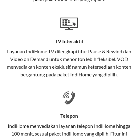
satu paket.
Teknologi di Balik WiFi IndiHome
Wifi IndiHome menggunakan teknologi Fiber To The
Home (FTTH), yang berarti koneksi internet
TV Interaktif
menggunakan kabel serat optik hingga ke rumah
pelanggan. Teknologi ini memiliki beberapa
Layanan
IndiHome TV
dilengkapi fitur Pause & Rewind dan
keunggulan:
Video on Demand untuk menonton lebih fleksibel. VOD
menyediakan konten eksklusif, namun ketersediaan konten
Kecepatan Tinggi
bergantung pada paket IndiHome yang dipilih.
Serat optik mampu mentransmisikan data dalam
kecepatan tinggi hingga 1 Gbps, lebih cepat
dibandingkan kabel tembaga atau DSL.
Koneksi Stabil
Telepon
Minim gangguan dari cuaca atau interferensi
IndiHome menyediakan layanan
telepon IndiHome
hingga
elektromagnetik, sehingga koneksi tetap lancar.
100 menit, sesuai paket IndiHome yang dipilih. Fitur ini