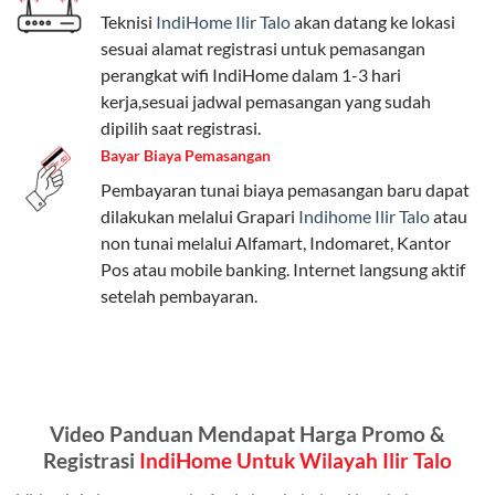
Teknisi
IndiHome Ilir Talo
akan datang ke lokasi
Paket Easy cocok untuk kebutuhan dasar, Paket
sesuai alamat registrasi untuk pemasangan
Complete untuk yang menginginkan fitur lengkap,
perangkat wifi IndiHome dalam 1-3 hari
dan Paket Dynamic IP untuk pengguna yang
kerja,sesuai jadwal pemasangan yang sudah
memprioritaskan kecepatan internet tinggi.
dipilih saat registrasi.
Bayar Biaya Pemasangan
Paket Telkomsel One dengan Kuota Keluarga
Pembayaran tunai biaya pemasangan baru dapat
Salah satu fitur unggulan Telkomsel One adalah Paket
dilakukan melalui Grapari
Indihome Ilir Talo
atau
Kuota Keluarga. Dengan kuota hingga 30 GB, Anda
non tunai melalui Alfamart, Indomaret, Kantor
bisa membagikan internet kepada anggota keluarga
Pos atau mobile banking. Internet langsung aktif
atau teman tanpa perlu khawatir kehabisan kuota.
setelah pembayaran.
Berikut adalah detailnya:
Kuota Keluarga 30 GB
Kuota ini dapat digunakan secara bersama-sama oleh
Video Panduan Mendapat Harga Promo &
Admin (pelanggan utama) dan anggota yang terdaftar.
Registrasi
IndiHome Untuk Wilayah Ilir Talo
Bisa Dibagi Hingga 5 Anggota