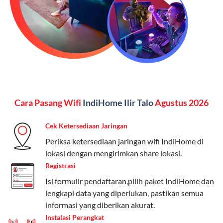
menginginkan internet, komunikasi, dan hiburan
(streaming & TV) dalam satu paket.
Paket Dynamic IP
Harga:
Mulai dari Rp 180.000 hingga Rp 888.000/bulan
Fitur:
Kecepatan internet 10Mbps-300Mbps, kuota
Cara Pasang Wifi
IndiHome Ilir Talo
Agustus 2026
keluarga, nelpon & SMS semua operator, dan akses
Disney+ (untuk paket tertentu).
Cek Ketersediaan Jaringan
Kelebihan:
Cocok untuk pengguna yang membutuhkan
Periksa ketersediaan jaringan wifi IndiHome di
koneksi internet cepat dan stabil dengan fleksibilitas
lokasi dengan mengirimkan share lokasi.
kuota. Pilihan harga bervariasi sesuai kebutuhan.
Registrasi
Isi formulir pendaftaran,pilih paket IndiHome dan
Telkomsel One menyediakan pilihan paket yang
lengkapi data yang diperlukan, pastikan semua
beragam, mulai dari paket hemat hingga premium.
informasi yang diberikan akurat.
Pengguna bisa memilih sesuai kebutuhan, baik untuk
Instalasi Perangkat
internet, komunikasi, atau hiburan.