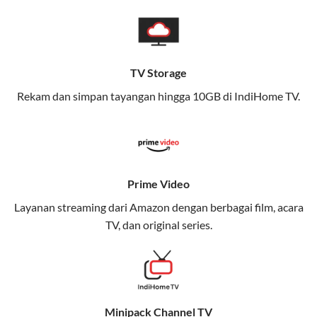
pengalaman broadband yang seamless,
memungkinkan Anda menikmati internet cepat baik
di rumah maupun saat bepergian.
TV Storage
Dengan Telkomsel One, Anda tidak terikat pada satu
teknologi jaringan tertentu, sehingga bisa menikmati
Rekam dan simpan tayangan hingga 10GB di IndiHome TV.
fleksibilitas dan kenyamanan maksimal.
Keunggulan Telkomsel One
Kecepatan Internet Hingga 300 Mbps
Prime Video
Nikmati kecepatan internet super cepat untuk
Layanan streaming dari Amazon dengan berbagai film, acara
streaming, gaming, dan bekerja dari rumah.
TV, dan original series.
Dynamic IP
Memudahkan Anda dalam mengelola jaringan dan
meningkatkan keamanan.
Minipack Channel TV
Kuota Keluarga