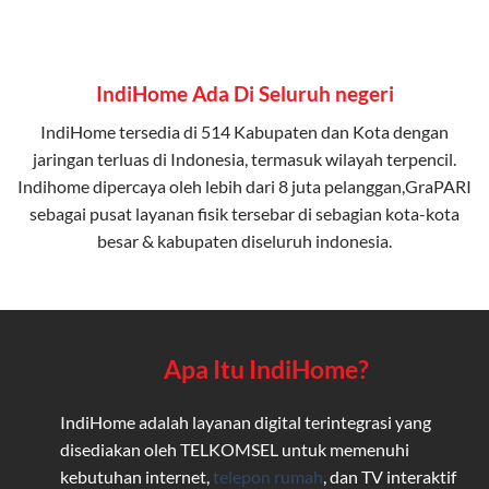
IndiHome Ada Di Seluruh negeri
IndiHome tersedia di 514 Kabupaten dan Kota dengan
jaringan terluas di Indonesia, termasuk wilayah terpencil.
Indihome dipercaya oleh lebih dari 8 juta pelanggan,GraPARI
sebagai pusat layanan fisik tersebar di sebagian kota-kota
besar & kabupaten diseluruh indonesia.
Apa Itu IndiHome?
IndiHome adalah layanan digital terintegrasi yang
disediakan oleh TELKOMSEL untuk memenuhi
kebutuhan internet,
telepon rumah
, dan TV interaktif