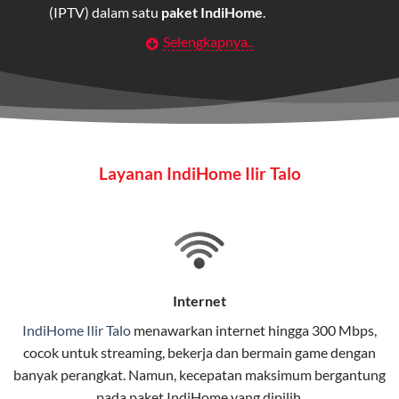
(IPTV) dalam satu
paket IndiHome
.
Selengkapnya..
Layanan Wifi Indihome ini dirancang untuk
memberikan solusi lengkap bagi rumah tangga, bisnis,
maupun individu yang membutuhkan konektivitas dan
hiburan berkualitas tinggi.
Wifi IndiHome
Layanan IndiHome Ilir Talo
Wifi IndiHome adalah layanan
internet
berbasis fiber
optic yang disediakan oleh Telkom Indonesia untuk
pengguna rumah dan bisnis.
IndiHome menawarkan koneksi internet yang cepat,
stabil, dan memiliki berbagai pilihan paket IndiHome
Internet
yang dapat disesuaikan dengan kebutuhan pengguna.
IndiHome Ilir Talo
menawarkan
internet
hingga 300 Mbps,
cocok untuk streaming, bekerja dan bermain game dengan
Selain internet, layanan IndiHome juga mencakup TV
banyak perangkat. Namun, kecepatan maksimum bergantung
interaktif (
IndiHome TV
) dan telepon rumah dalam
pada paket IndiHome yang dipilih.