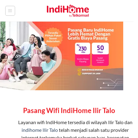
Skip
to
content
Pasang Wifi IndiHome Ilir Talo
Layanan
wifi IndiHome
tersedia di wilayah Ilir Talo dan
indihome Ilir Talo
telah menjadi salah satu provider
internet terkemuka berkat cakupan luas, kecepatan