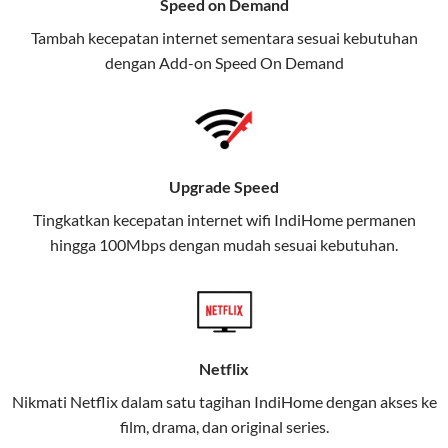
Speed on Demand
TV, dan telepon rumah, Telkomsel
Tambah kecepatan internet sementara sesuai kebutuhan
juga menghadirkan Telkomsel
dengan Add-on
Speed On Demand
One, sebuah solusi lengkap untuk
kebutuhan digital Anda.
Telkomsel One menggabungkan
layanan internet, hiburan, dan
Upgrade Speed
komunikasi dalam satu paket
Tingkatkan kecepatan internet wifi IndiHome permanen
praktis.
hingga 100Mbps dengan mudah sesuai kebutuhan.
Apa Itu Telkomsel One?
Telkomsel One adalah layanan konvergensi yang
menggabungkan konektivitas internet rumah
(IndiHome/Telkomsel Orbit) dan mobile internet
Netflix
(Telkomsel) dalam satu paket.
Nikmati Netflix dalam satu tagihan IndiHome dengan akses ke
film, drama, dan original series.
Layanan ini dirancang untuk memberikan