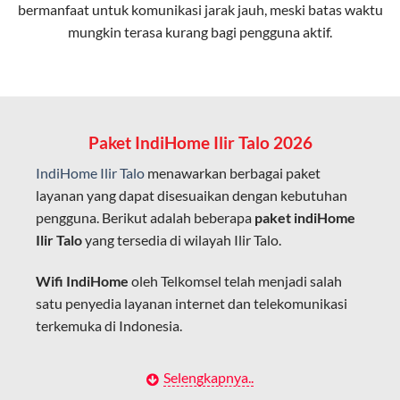
bermanfaat untuk komunikasi jarak jauh, meski batas waktu
Latensi Rendah
mungkin terasa kurang bagi pengguna aktif.
Cocok untuk aktivitas yang membutuhkan koneksi
cepat seperti gaming, streaming, dan video conference.
Kapasitas Lebih Besar
Mampu menangani banyak perangkat sekaligus tanpa
Paket IndiHome Ilir Talo 2026
penurunan kualitas koneksi.
IndiHome Ilir Talo
menawarkan berbagai paket
Dengan teknologi ini, IndiHome memberikan pengalaman
layanan yang dapat disesuaikan dengan kebutuhan
internet yang lebih baik bagi pengguna untuk bekerja,
pengguna. Berikut adalah beberapa
paket indiHome
belajar, dan hiburan di rumah.
Ilir Talo
yang tersedia di wilayah Ilir Talo.
IndiHome sering disebut sebagai WiFi IndiHome karena
Wifi IndiHome
oleh Telkomsel telah menjadi salah
layanan internet yang disediakan menggunakan jaringan
satu penyedia layanan internet dan telekomunikasi
fiber optic dapat dikoneksikan melalui perangkat router
terkemuka di Indonesia.
WiFi.
Hal ini memungkinkan pengguna untuk mengakses
Dengan berbagai pilihan paket indihome Ilir Talo yang
Selengkapnya..
internet secara nirkabel (wireless) di rumah atau tempat
disesuaikan dengan kebutuhan pengguna,
IndiHome