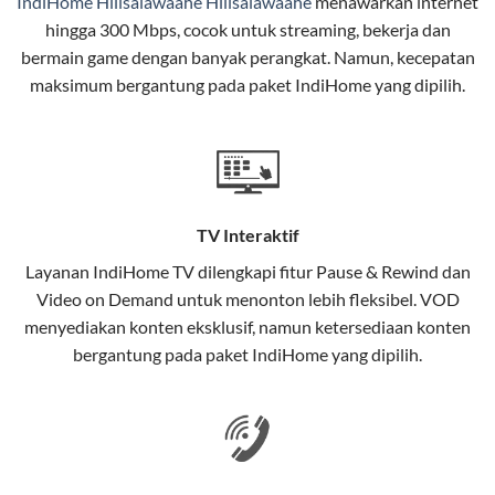
IndiHome Hilisalawaahe Hilisalawaahe
menawarkan
internet
hingga 300 Mbps, cocok untuk streaming, bekerja dan
Selain internet, layanan IndiHome juga mencakup TV
bermain game dengan banyak perangkat. Namun, kecepatan
interaktif (
IndiHome TV
) dan telepon rumah dalam
maksimum bergantung pada paket IndiHome yang dipilih.
satu paket.
Teknologi di Balik WiFi IndiHome
Wifi IndiHome menggunakan teknologi Fiber To The
Home (FTTH), yang berarti koneksi internet
TV Interaktif
menggunakan kabel serat optik hingga ke rumah
pelanggan. Teknologi ini memiliki beberapa
Layanan
IndiHome TV
dilengkapi fitur Pause & Rewind dan
keunggulan:
Video on Demand untuk menonton lebih fleksibel. VOD
menyediakan konten eksklusif, namun ketersediaan konten
Kecepatan Tinggi
bergantung pada paket IndiHome yang dipilih.
Serat optik mampu mentransmisikan data dalam
kecepatan tinggi hingga 1 Gbps, lebih cepat
dibandingkan kabel tembaga atau DSL.
Koneksi Stabil