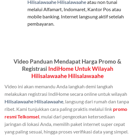
Hilisalawaahe Hilisalawaahe
atau non tunai
Berikut adalah detailnya:
melalui Alfamart, Indomaret, Kantor Pos atau
mobile banking. Internet langsung aktif setelah
Kuota Keluarga 30 GB
pembayaran.
Kuota ini dapat digunakan secara bersama-sama oleh
Admin (pelanggan utama) dan anggota yang terdaftar.
Bisa Dibagi Hingga 5 Anggota
Video Panduan Mendapat Harga Promo &
Admin dapat mendaftarkan hingga 5 anggota
Registrasi
IndiHome Untuk Wilayah
keluarga atau teman untuk menggunakan kuota ini.
Hilisalawaahe Hilisalawaahe
Berlaku Nasional
Video ini akan memandu Anda langkah demi langkah
Kuota keluarga bisa digunakan di seluruh Indonesia
melakukan registrasi IndiHome secara online untuk wilayah
untuk jaringan 2G, 3G, dan 4G.
Hilisalawaahe Hilisalawaahe
, langsung dari rumah dan tanpa
ribet. Kami tunjukkan cara paling praktis melalui link
promo
Tidak Berlaku untuk Roaming
resmi Telkomsel
, mulai dari pengecekan ketersediaan
jaringan di lokasi Anda, memilih paket internet super cepat
Kuota ini hanya bisa digunakan di dalam negeri.
yang paling sesuai, hingga proses verifikasi data yang simpel.