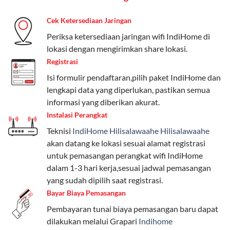
koneksi internet cepat dan stabil dengan fleksibilitas
Cek Ketersediaan Jaringan
kuota. Pilihan harga bervariasi sesuai kebutuhan.
Periksa ketersediaan jaringan wifi IndiHome di
lokasi dengan mengirimkan share lokasi.
Telkomsel One menyediakan pilihan paket yang
beragam, mulai dari paket hemat hingga premium.
Registrasi
Pengguna bisa memilih sesuai kebutuhan, baik untuk
Isi formulir pendaftaran,pilih paket IndiHome dan
internet, komunikasi, atau hiburan.
lengkapi data yang diperlukan, pastikan semua
informasi yang diberikan akurat.
Paket Easy cocok untuk kebutuhan dasar, Paket
Instalasi Perangkat
Complete untuk yang menginginkan fitur lengkap,
Teknisi
IndiHome Hilisalawaahe Hilisalawaahe
dan Paket Dynamic IP untuk pengguna yang
akan datang ke lokasi sesuai alamat registrasi
memprioritaskan kecepatan internet tinggi.
untuk pemasangan perangkat wifi IndiHome
dalam 1-3 hari kerja,sesuai jadwal pemasangan
Paket Telkomsel One dengan Kuota Keluarga
yang sudah dipilih saat registrasi.
Salah satu fitur unggulan Telkomsel One adalah Paket
Bayar Biaya Pemasangan
Kuota Keluarga. Dengan kuota hingga 30 GB, Anda
Pembayaran tunai biaya pemasangan baru dapat
bisa membagikan internet kepada anggota keluarga
dilakukan melalui Grapari
Indihome
atau teman tanpa perlu khawatir kehabisan kuota.