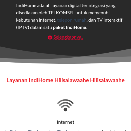
IndiHome adalah layanan digital terintegrasi yang
disediakan oleh TELKOMSEL untuk memenuhi
kebutuhan internet,
telepon rumah
, dan TV interaktif
(IPTV) dalam satu
paket IndiHome
.
Selengkapnya..
Layanan Wifi Indihome ini dirancang untuk
memberikan solusi lengkap bagi rumah tangga, bisnis,
maupun individu yang membutuhkan konektivitas dan
hiburan berkualitas tinggi.
Wifi IndiHome
Layanan IndiHome Hilisalawaahe Hilisalawaahe
Wifi IndiHome adalah layanan
internet
berbasis fiber
optic yang disediakan oleh Telkom Indonesia untuk
pengguna rumah dan bisnis.
IndiHome menawarkan koneksi internet yang cepat,
stabil, dan memiliki berbagai pilihan paket IndiHome
Internet
yang dapat disesuaikan dengan kebutuhan pengguna.