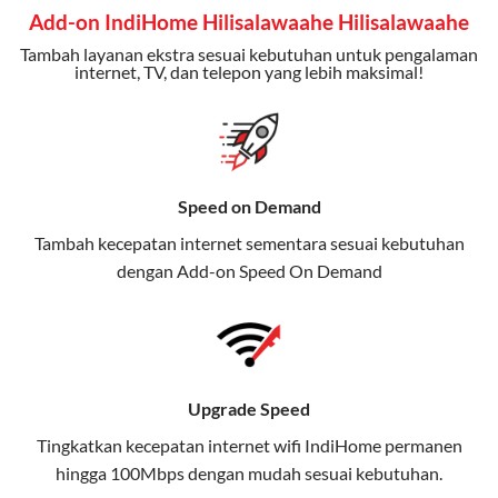
Add-on IndiHome Hilisalawaahe Hilisalawaahe
kuota tertentu.
Tambah layanan ekstra sesuai kebutuhan untuk pengalaman
Bonus Fitur:
Beberapa paket menyertakan bonus seperti
internet, TV, dan telepon yang lebih maksimal!
gratis streaming platform atau diskon langganan.
Selain Paket IndiHome yang
menawarkan layanan internet,
Speed on Demand
TV, dan telepon rumah, Telkomsel
Tambah kecepatan internet sementara sesuai kebutuhan
juga menghadirkan Telkomsel
dengan Add-on
Speed On Demand
One, sebuah solusi lengkap untuk
kebutuhan digital Anda.
Telkomsel One menggabungkan
layanan internet, hiburan, dan
Upgrade Speed
komunikasi dalam satu paket
Tingkatkan kecepatan internet wifi IndiHome permanen
praktis.
hingga 100Mbps dengan mudah sesuai kebutuhan.