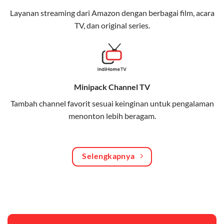
streaming, gaming, dan bekerja dari rumah.
Layanan streaming dari Amazon dengan berbagai film, acara
TV, dan original series.
Dynamic IP
Memudahkan Anda dalam mengelola jaringan dan
meningkatkan keamanan.
Kuota Keluarga
Minipack Channel TV
Bagikan kuota internet hingga 30 GB dengan anggota
Tambah channel favorit sesuai keinginan untuk pengalaman
keluarga atau teman secara praktis.
menonton lebih beragam.
One Bill System
Tagihan internet rumah dan kuota keluarga digabung
Selengkapnya
dalam satu pembayaran.
WiFi Murah 100 Ribuan
Hemat biaya dengan paket internet berkualitas tinggi
yang terjangkau.