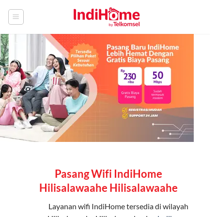
Skip
to
content
Pasang Wifi IndiHome
Hilisalawaahe Hilisalawaahe
Layanan
wifi IndiHome
tersedia di wilayah