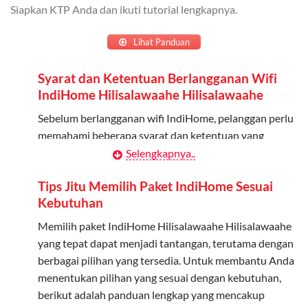
Cara Menggunakan Kuota Keluarga
Siapkan KTP Anda dan ikuti tutorial lengkapnya.
Daftarkan Anggota: Admin dapat mendaftarkan anggota
Lihat Panduan
melalui aplikasi MyTelkomsel atau website Telkomsel One.
Syarat dan Ketentuan Berlangganan Wifi
Bagikan Kuota: Setelah terdaftar, anggota bisa langsung
IndiHome Hilisalawaahe Hilisalawaahe
menggunakan kuota keluarga.
Sebelum berlangganan wifi IndiHome, pelanggan perlu
Pantau Penggunaan: Admin dapat memantau penggunaan
memahami beberapa syarat dan ketentuan yang
kuota melalui aplikasi MyTelkomsel.
berlaku:
Selengkapnya..
Kontrak Berlangganan
Tips Jitu Memilih Paket IndiHome Sesuai
Kebutuhan
Pelanggan harus menandatangani Kontrak
Berlangganan yang mencakup data pelanggan, jenis
Memilih paket IndiHome Hilisalawaahe Hilisalawaahe
layanan indihome Hilisalawaahe Hilisalawaahe yang
yang tepat dapat menjadi tantangan, terutama dengan
dipilih, serta syarat dan ketentuan yang berlaku.
berbagai pilihan yang tersedia. Untuk membantu Anda
Kontrak ini dapat diubah atau ditambah sesuai
menentukan pilihan yang sesuai dengan kebutuhan,
kebutuhan.
berikut adalah panduan lengkap yang mencakup