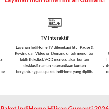
a mencakup TV interaktif (
IndiHome TV
) dan telepon rumah dalam
Home
Fiber To The Home (FTTH), yang berarti koneksi internet menggu
TV Interaktif
erapa keunggulan:
n
Layanan
IndiHome TV
dilengkapi fitur Pause &
Rewind dan Video on Demand untuk menonton
ta dalam kecepatan tinggi hingga 1 Gbps, lebih cepat dibanding
gan
I
lebih fleksibel. VOD menyediakan konten
unt
eksklusif, namun ketersediaan konten
ome
m
bergantung pada paket IndiHome yang dipilih.
erensi elektromagnetik, sehingga koneksi tetap lancar.
an koneksi cepat seperti gaming, streaming, dan video conferenc
Paket IndiHome Hiliran Gumanti 2026