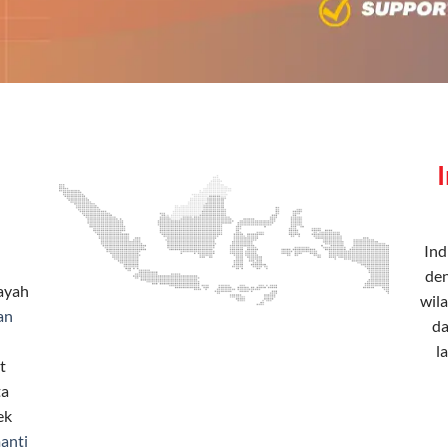
Ind
den
layah
wila
an
da
l
t
ta
ek
anti