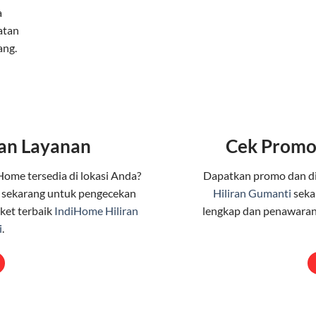
a
atan
ang.
an Layanan
Cek Promo
Home tersedia di lokasi Anda?
Dapatkan promo dan d
sekarang untuk pengecekan
Hiliran Gumanti
seka
ket terbaik
IndiHome Hiliran
lengkap dan penawaran
i
.