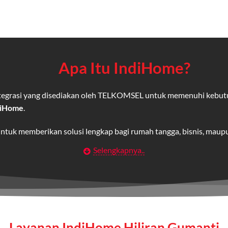
Apa Itu IndiHome?
integrasi yang disediakan oleh TELKOMSEL untuk memenuhi kebut
diHome
.
untuk memberikan solusi lengkap bagi rumah tangga, bisnis, mau
Selengkapnya..
Wifi IndiHome
t
berbasis fiber optic yang disediakan oleh Telkom Indonesia unt
 yang cepat, stabil, dan memiliki berbagai pilihan paket IndiHo
Layanan IndiHome Hiliran Gumanti