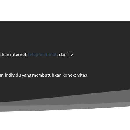
uhan internet,
telepon rumah
, dan TV
pun individu yang membutuhkan konektivitas
uk pengguna rumah dan bisnis.
me yang dapat disesuaikan dengan