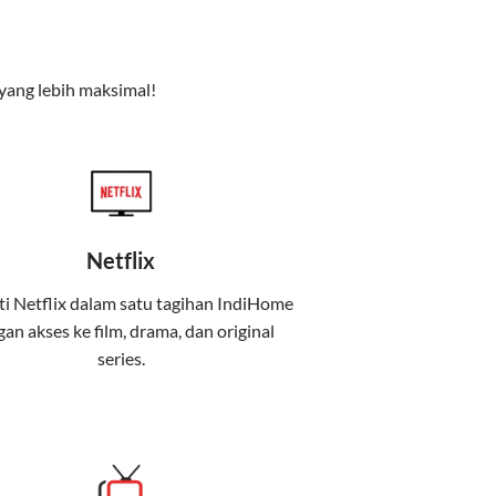
e TV), dan telepon rumah. Dengan paket ini, Anda bisa
yang lebih maksimal!
Netflix
i Netflix dalam satu tagihan IndiHome
an akses ke film, drama, dan original
uga menghadirkan Telkomsel One, sebuah
series.
iburan, dan komunikasi dalam satu paket