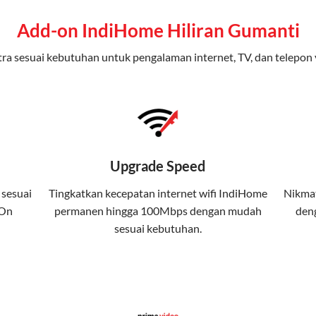
ap dari IndiHome yang menggabungkan internet, TV kabel (IndiHom
Add-on IndiHome Hiliran Gumanti
nikasi telepon dalam satu langganan.
ra sesuai kebutuhan untuk pengalaman internet, TV, dan telepon 
n
0 Mbps untuk aktivitas online tanpa hambatan.
ional, termasuk fitur replay dan on-demand.
 kuota tertentu.
Upgrade Speed
atis streaming platform atau diskon langganan.
 sesuai
Tingkatkan kecepatan internet wifi IndiHome
Nikmat
 On
permanen hingga 100Mbps dengan mudah
deng
yanan internet, TV, dan telepon rumah, Telkomsel j
sesuai kebutuhan.
da. Telkomsel One menggabungkan layanan internet, h