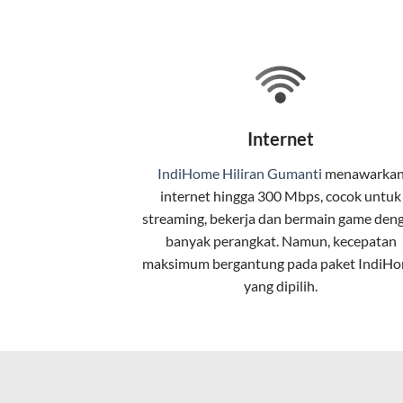
Selain internet, layanan IndiHome jug
Teknologi di Balik WiFi Indi
Wifi IndiHome menggunakan teknologi 
Internet
pelanggan. Teknologi ini memiliki beb
IndiHome Hiliran Gumanti
menawarka
Kecepatan Tinggi
internet
hingga 300 Mbps, cocok untuk
Serat optik mampu mentransmisikan da
streaming, bekerja dan bermain game den
banyak perangkat. Namun, kecepatan
Koneksi Stabil
maksimum bergantung pada paket IndiH
yang dipilih.
Minim gangguan dari cuaca atau interf
Latensi Rendah
Cocok untuk aktivitas yang membutuhk