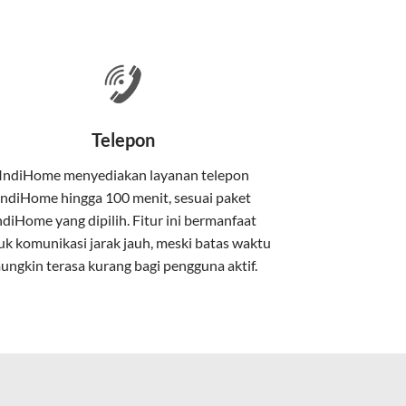
 satu paket.
nakan kabel serat optik hingga ke rumah
Telepon
IndiHome menyediakan layanan
telepon
IndiHome
hingga 100 menit, sesuai paket
kan kabel tembaga atau DSL.
ndiHome yang dipilih. Fitur ini bermanfaat
uk komunikasi jarak jauh, meski batas waktu
ungkin terasa kurang bagi pengguna aktif.
e.