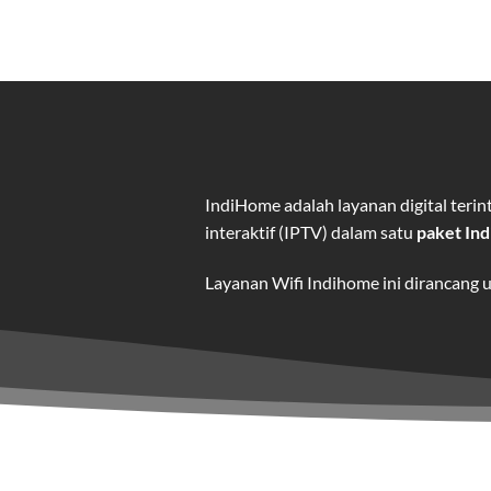
IndiHome adalah layanan digital ter
interaktif (IPTV) dalam satu
paket In
Layanan Wifi Indihome ini dirancang 
dan hiburan berkualitas tinggi.
Wifi IndiHome adalah layanan
interne
IndiHome menawarkan koneksi internet
kebutuhan pengguna.