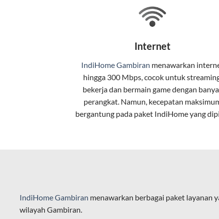
Teknologi di Balik WiFi Indi
Wifi IndiHome menggunakan teknologi 
Internet
pelanggan. Teknologi ini memiliki beb
IndiHome Gambiran
menawarkan
intern
Kecepatan Tinggi
hingga 300 Mbps, cocok untuk streaming
Serat optik mampu mentransmisikan da
bekerja dan bermain game dengan banya
perangkat. Namun, kecepatan maksimu
Koneksi Stabil
bergantung pada paket IndiHome yang dipi
Minim gangguan dari cuaca atau interf
Latensi Rendah
Cocok untuk aktivitas yang membutuhk
Kapasitas Lebih Besar
IndiHome Gambiran
menawarkan berbagai paket layanan y
Mampu menangani banyak perangkat seka
wilayah Gambiran.