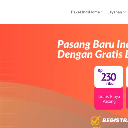
Paket IndiHome
Layanan