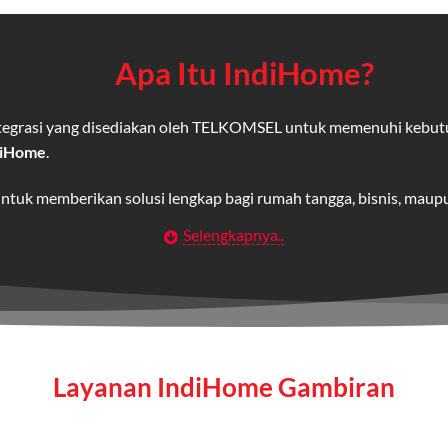
Apa Itu IndiHome?
integrasi yang disediakan oleh TELKOMSEL untuk memenuhi kebut
diHome
.
untuk memberikan solusi lengkap bagi rumah tangga, bisnis, mau
Selengkapnya..
Wifi IndiHome
t
berbasis fiber optic yang disediakan oleh Telkom Indonesia unt
 yang cepat, stabil, dan memiliki berbagai pilihan paket IndiHo
Layanan IndiHome Gambiran
a mencakup TV interaktif (
IndiHome TV
) dan telepon rumah dalam