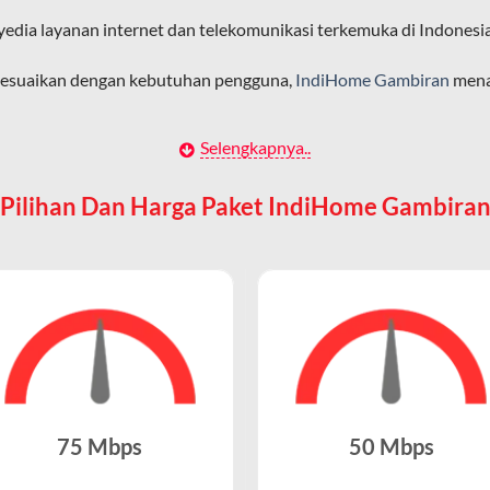
an pengalaman internet yang lebih baik bagi pengguna untuk beker
yedia layanan internet dan telekomunikasi terkemuka di Indonesia
diHome karena layanan internet yang disediakan menggunakan jar
isesuaikan dengan kebutuhan pengguna,
IndiHome Gambiran
menaw
ngakses internet secara nirkabel (wireless) di rumah atau temp
Selengkapnya..
Single Play)
a
Pilihan Dan Harga Paket IndiHome Gambira
guna yang membutuhkan koneksi internet cepat tanpa layanan ta
diHome, mereka mendapatkan router WiFi yang memungkinkan pera
 yang mengutamakan konektivitas internet untuk bekerja, belajar,
kabel.
ome mengakses internet melalui WiFi, istilah Wifi IndiHome menj
ternet hingga 300 Mbps, tergantung pada paket IndiHome yang d
 Seluler
 IndiHome dikenal stabil dan minim gangguan.
ingga Anda bisa streaming, gaming, atau bekerja tanpa khawatir kehabisan
ringan fiber optik tetap (fixed broadband), berbeda dengan jari
75 Mbps
50 Mbps
Dengan demikian, orang menyebutnya WiFi IndiHome untuk membeda
ga, mulai dari Rp200.000-an per bulan.