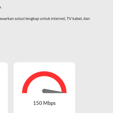
ja, belajar, dan hiburan di rumah.
.
ingan fiber optic dapat dikoneksikan
arkan solusi lengkap untuk internet, TV kabel, dan
at usaha tanpa perlu menggunakan kabel
n
mbahan seperti TV atau telepon.
ngkat seperti smartphone, laptop, dan
 atau hiburan.
adi lebih populer dalam percakapan sehari-
ipilih.
 kuota.
ngan seluler yang berbasis sinyal dari
150 Mbps
kan dari paket data seluler.