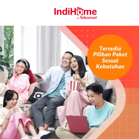
Skip
to
content