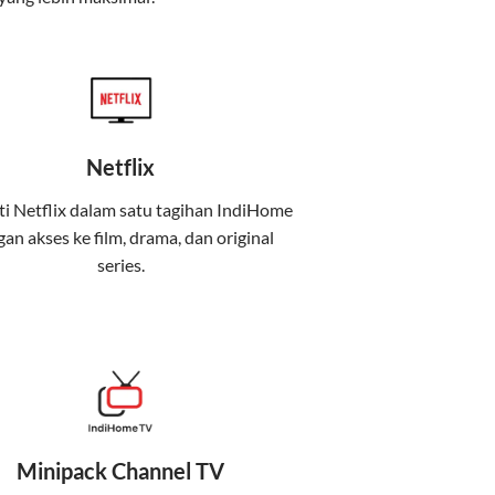
Netflix
i Netflix dalam satu tagihan IndiHome
an akses ke film, drama, dan original
uga menghadirkan Telkomsel One, sebuah
series.
iburan, dan komunikasi dalam satu paket
 mobile internet (Telkomsel) dalam satu paket.
Minipack Channel TV
at baik di rumah maupun saat bepergian.