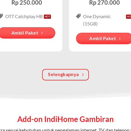
Rp 250.000
Rp 270.000
Layanan WiFi
e 2P (Double Play)
OTT Catchplay HB
One Dynamic
 penyedia internet rumah terbesar di Indonesia, sehingga banya
an telepon rumah yang memungkinkan Anda menikmati konektivitas
(15GB)
alam banyak percakapan, “WiFi” sering kali langsung diasosiasi
andal.
Ambil Paket
Ambil Paket
an internet berbasis fiber optic, sementara WiFi IndiHome menga
iakan oleh modem/router IndiHome di rumah atau kantor.
batas dengan kecepatan tinggi.
 kuota tertentu.
Selengkapnya
ayanan secara terpisah.
oicemail atau call waiting.
Home 3P (Triple Play)
ap dari IndiHome yang menggabungkan internet, TV kabel (IndiHom
Add-on IndiHome Gambiran
nikasi telepon dalam satu langganan.
ra sesuai kebutuhan untuk pengalaman internet, TV, dan telepon 