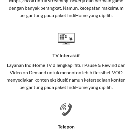
Mbps, cocok untuk streaming, bekerja dan bermain game
Selain internet, layanan IndiHome juga mencakup TV
dengan banyak perangkat. Namun, kecepatan maksimum
interaktif (
IndiHome TV
) dan telepon rumah dalam
bergantung pada paket IndiHome yang dipilih.
satu paket.
Teknologi di Balik WiFi IndiHome
Wifi IndiHome menggunakan teknologi Fiber To The
Home (FTTH), yang berarti koneksi internet
TV Interaktif
menggunakan kabel serat optik hingga ke rumah
pelanggan. Teknologi ini memiliki beberapa
Layanan
IndiHome TV
dilengkapi fitur Pause & Rewind dan
keunggulan:
Video on Demand untuk menonton lebih fleksibel. VOD
menyediakan konten eksklusif, namun ketersediaan konten
Kecepatan Tinggi
bergantung pada paket IndiHome yang dipilih.
Serat optik mampu mentransmisikan data dalam
kecepatan tinggi hingga 1 Gbps, lebih cepat
dibandingkan kabel tembaga atau DSL.
Koneksi Stabil
Telepon
Minim gangguan dari cuaca atau interferensi