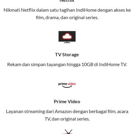
(IndiHome/Telkomsel Orbit) dan mobile internet
Nikmati Netflix dalam satu tagihan IndiHome dengan akses ke
(Telkomsel) dalam satu paket.
film, drama, dan original series.
Layanan ini dirancang untuk memberikan
pengalaman broadband yang seamless,
memungkinkan Anda menikmati internet cepat baik
di rumah maupun saat bepergian.
TV Storage
Dengan Telkomsel One, Anda tidak terikat pada satu
Rekam dan simpan tayangan hingga 10GB di IndiHome TV.
teknologi jaringan tertentu, sehingga bisa menikmati
fleksibilitas dan kenyamanan maksimal.
Keunggulan Telkomsel One
Prime Video
Kecepatan Internet Hingga 300 Mbps
Layanan streaming dari Amazon dengan berbagai film, acara
Nikmati kecepatan internet super cepat untuk
TV, dan original series.
streaming, gaming, dan bekerja dari rumah.
Dynamic IP