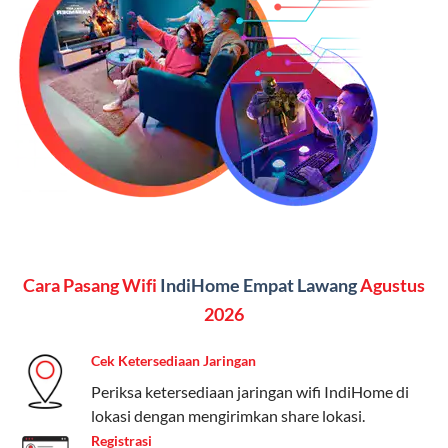
SMS semua operator, akses layanan streaming (Catchplay,
Vidio, WeTV, Disney+, dll.), dan paket TV 82 channel
(untuk beberapa pilihan).
Kelebihan:
Paket lengkap untuk pengguna yang
menginginkan internet, komunikasi, dan hiburan
(streaming & TV) dalam satu paket.
Paket Dynamic IP
Harga:
Mulai dari Rp 180.000 hingga Rp 888.000/bulan
Cara Pasang Wifi
IndiHome Empat Lawang
Agustus
Fitur:
Kecepatan internet 10Mbps-300Mbps, kuota
keluarga, nelpon & SMS semua operator, dan akses
2026
Disney+ (untuk paket tertentu).
Cek Ketersediaan Jaringan
Kelebihan:
Cocok untuk pengguna yang membutuhkan
Periksa ketersediaan jaringan wifi IndiHome di
koneksi internet cepat dan stabil dengan fleksibilitas
lokasi dengan mengirimkan share lokasi.
kuota. Pilihan harga bervariasi sesuai kebutuhan.
Registrasi