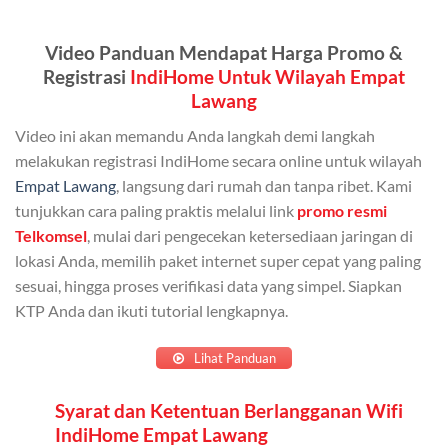
Kuota ini dapat digunakan secara bersama-sama oleh
Video Panduan Mendapat Harga Promo &
Admin (pelanggan utama) dan anggota yang terdaftar.
Registrasi
IndiHome Untuk Wilayah Empat
Bisa Dibagi Hingga 5 Anggota
Lawang
Admin dapat mendaftarkan hingga 5 anggota
Video ini akan memandu Anda langkah demi langkah
keluarga atau teman untuk menggunakan kuota ini.
melakukan registrasi IndiHome secara online untuk wilayah
Empat Lawang
, langsung dari rumah dan tanpa ribet. Kami
Berlaku Nasional
tunjukkan cara paling praktis melalui link
promo resmi
Kuota keluarga bisa digunakan di seluruh Indonesia
Telkomsel
, mulai dari pengecekan ketersediaan jaringan di
untuk jaringan 2G, 3G, dan 4G.
lokasi Anda, memilih paket internet super cepat yang paling
sesuai, hingga proses verifikasi data yang simpel. Siapkan
Tidak Berlaku untuk Roaming
KTP Anda dan ikuti tutorial lengkapnya.
Kuota ini hanya bisa digunakan di dalam negeri.
Lihat Panduan
Cara Menggunakan Kuota Keluarga
Syarat dan Ketentuan Berlangganan Wifi
IndiHome Empat Lawang
Daftarkan Anggota: Admin dapat mendaftarkan anggota