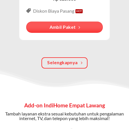
3P (Triple Play)
Paket IndiHome Internet, TV & Telepon
adalah solusi
Diskon Biaya Pasang
lengkap dari IndiHome yang menggabungkan
internet, TV kabel (IndiHome TV), dan telepon rumah.
Ambil Paket
Dengan paket ini, Anda bisa menikmati hiburan TV
berkualitas, internet cepat, dan komunikasi telepon
dalam satu langganan.
Keunggulan Paket IndiHome Internet, TV & Telepon
Selengkapnya
Internet Cepat:
Kecepatan wifi IndiHome ini mencapai
300 Mbps untuk aktivitas online tanpa hambatan.
TV Interaktif:
Akses ratusan channel TV lokal dan
internasional, termasuk fitur replay dan on-demand.
Add-on IndiHome Empat Lawang
Telepon Rumah:
Gratis nelpon lokal dan interlokal dengan
Tambah layanan ekstra sesuai kebutuhan untuk pengalaman
kuota tertentu.
internet, TV, dan telepon yang lebih maksimal!
Bonus Fitur:
Beberapa paket menyertakan bonus seperti