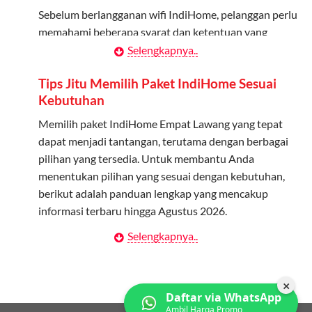
melalui aplikasi MyTelkomsel atau website Telkomsel One.
Sebelum berlangganan wifi IndiHome, pelanggan perlu
Bagikan Kuota: Setelah terdaftar, anggota bisa langsung
memahami beberapa syarat dan ketentuan yang
menggunakan kuota keluarga.
berlaku:
Selengkapnya..
Pantau Penggunaan: Admin dapat memantau penggunaan
Kontrak Berlangganan
Tips Jitu Memilih Paket IndiHome Sesuai
kuota melalui aplikasi MyTelkomsel.
Kebutuhan
Pelanggan harus menandatangani Kontrak
Berlangganan yang mencakup data pelanggan, jenis
Memilih paket IndiHome Empat Lawang yang tepat
layanan indihome Empat Lawang yang dipilih, serta
dapat menjadi tantangan, terutama dengan berbagai
syarat dan ketentuan yang berlaku. Kontrak ini dapat
pilihan yang tersedia. Untuk membantu Anda
diubah atau ditambah sesuai kebutuhan.
menentukan pilihan yang sesuai dengan kebutuhan,
berikut adalah panduan lengkap yang mencakup
Biaya Pasang Baru (PSB)
informasi terbaru hingga Agustus 2026.
Pelanggan dikenakan Biaya Pasang Baru (PSB) setelah
Selengkapnya..
Menentukan Kebutuhan Kecepatan Internet
perangkat CPE (Customer Premises Equipment)
terpasang di alamat instalasi. Pembayaran PSB harus
Langkah pertama dalam memilih paket IndiHome
dilakukan sebelum layanan wifi indiHome dapat
Empat Lawang adalah memahami kebutuhan
×
Daftar via WhatsApp
digunakan.
kecepatan wifi IndiHome yang anda butuhkan. Berikut
Ambil Harga Promo