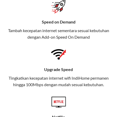
gratis streaming platform atau diskon langganan.
Selain Paket IndiHome yang
Speed on Demand
menawarkan layanan internet,
Tambah kecepatan internet sementara sesuai kebutuhan
TV, dan telepon rumah, Telkomsel
dengan Add-on
Speed On Demand
juga menghadirkan Telkomsel
One, sebuah solusi lengkap untuk
kebutuhan digital Anda.
Telkomsel One menggabungkan
Upgrade Speed
layanan internet, hiburan, dan
komunikasi dalam satu paket
Tingkatkan kecepatan internet wifi IndiHome permanen
hingga 100Mbps dengan mudah sesuai kebutuhan.
praktis.
Apa Itu Telkomsel One?
Telkomsel One adalah layanan konvergensi yang
menggabungkan konektivitas internet rumah
Netflix