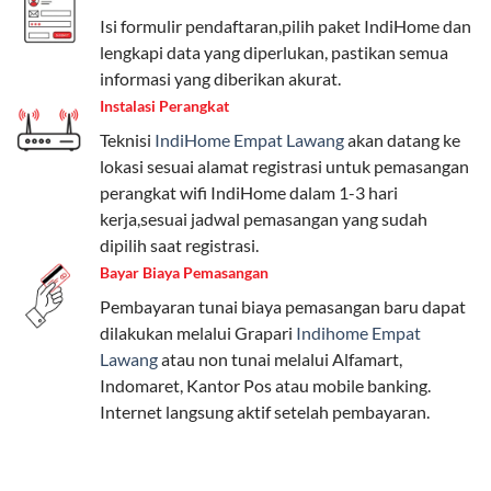
Telkomsel One menyediakan pilihan paket yang
Isi formulir pendaftaran,pilih paket IndiHome dan
beragam, mulai dari paket hemat hingga premium.
lengkapi data yang diperlukan, pastikan semua
Pengguna bisa memilih sesuai kebutuhan, baik untuk
informasi yang diberikan akurat.
internet, komunikasi, atau hiburan.
Instalasi Perangkat
Teknisi
IndiHome Empat Lawang
akan datang ke
Paket Easy cocok untuk kebutuhan dasar, Paket
lokasi sesuai alamat registrasi untuk pemasangan
Complete untuk yang menginginkan fitur lengkap,
perangkat wifi IndiHome dalam 1-3 hari
dan Paket Dynamic IP untuk pengguna yang
kerja,sesuai jadwal pemasangan yang sudah
memprioritaskan kecepatan internet tinggi.
dipilih saat registrasi.
Bayar Biaya Pemasangan
Paket Telkomsel One dengan Kuota Keluarga
Pembayaran tunai biaya pemasangan baru dapat
Salah satu fitur unggulan Telkomsel One adalah Paket
dilakukan melalui Grapari
Indihome Empat
Kuota Keluarga. Dengan kuota hingga 30 GB, Anda
Lawang
atau non tunai melalui Alfamart,
bisa membagikan internet kepada anggota keluarga
Indomaret, Kantor Pos atau mobile banking.
atau teman tanpa perlu khawatir kehabisan kuota.
Internet langsung aktif setelah pembayaran.
Berikut adalah detailnya:
Kuota Keluarga 30 GB