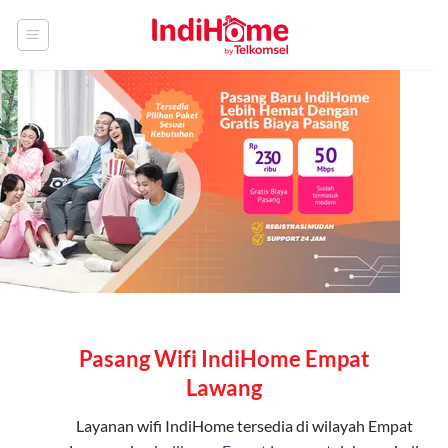
Skip
to
content
Pasang Wifi IndiHome Empat
Lawang
Layanan
wifi IndiHome
tersedia di wilayah Empat