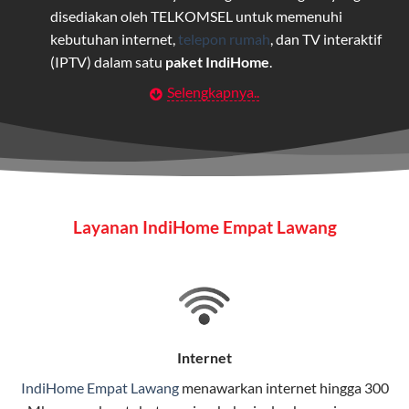
disediakan oleh TELKOMSEL untuk memenuhi
kebutuhan internet,
telepon rumah
, dan TV interaktif
(IPTV) dalam satu
paket IndiHome
.
Selengkapnya..
Layanan Wifi Indihome ini dirancang untuk
memberikan solusi lengkap bagi rumah tangga, bisnis,
maupun individu yang membutuhkan konektivitas dan
hiburan berkualitas tinggi.
Wifi IndiHome
Layanan IndiHome Empat Lawang
Wifi IndiHome adalah layanan
internet
berbasis fiber
optic yang disediakan oleh Telkom Indonesia untuk
pengguna rumah dan bisnis.
IndiHome menawarkan koneksi internet yang cepat,
stabil, dan memiliki berbagai pilihan paket IndiHome
Internet
yang dapat disesuaikan dengan kebutuhan pengguna.
IndiHome Empat Lawang
menawarkan
internet
hingga 300