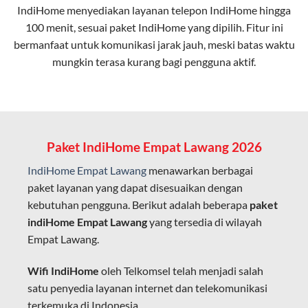
IndiHome menyediakan layanan
telepon IndiHome
hingga
elektromagnetik, sehingga koneksi tetap lancar.
100 menit, sesuai paket IndiHome yang dipilih. Fitur ini
bermanfaat untuk komunikasi jarak jauh, meski batas waktu
Latensi Rendah
mungkin terasa kurang bagi pengguna aktif.
Cocok untuk aktivitas yang membutuhkan koneksi
cepat seperti gaming, streaming, dan video conference.
Kapasitas Lebih Besar
Mampu menangani banyak perangkat sekaligus tanpa
Paket IndiHome Empat Lawang 2026
penurunan kualitas koneksi.
IndiHome Empat Lawang
menawarkan berbagai
Dengan teknologi ini, IndiHome memberikan pengalaman
paket layanan yang dapat disesuaikan dengan
internet yang lebih baik bagi pengguna untuk bekerja,
kebutuhan pengguna. Berikut adalah beberapa
paket
belajar, dan hiburan di rumah.
indiHome Empat Lawang
yang tersedia di wilayah
Empat Lawang.
IndiHome sering disebut sebagai WiFi IndiHome karena
layanan internet yang disediakan menggunakan jaringan
Wifi IndiHome
oleh Telkomsel telah menjadi salah
fiber optic dapat dikoneksikan melalui perangkat router
satu penyedia layanan internet dan telekomunikasi
WiFi.
terkemuka di Indonesia.