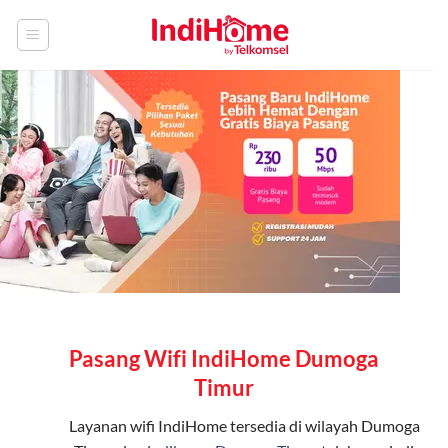
Skip
to
content
Pasang Wifi IndiHome Dumoga
Timur
Layanan
wifi IndiHome
tersedia di wilayah Dumoga