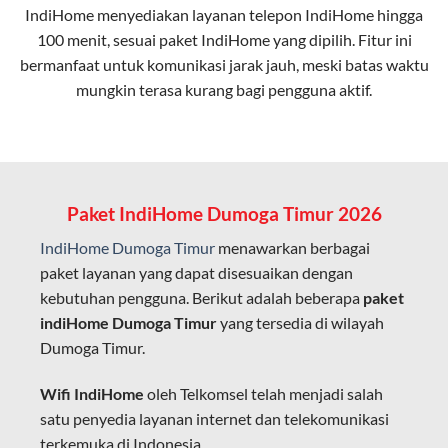
IndiHome menyediakan layanan
telepon IndiHome
hingga
elektromagnetik, sehingga koneksi tetap lancar.
100 menit, sesuai paket IndiHome yang dipilih. Fitur ini
bermanfaat untuk komunikasi jarak jauh, meski batas waktu
Latensi Rendah
mungkin terasa kurang bagi pengguna aktif.
Cocok untuk aktivitas yang membutuhkan koneksi
cepat seperti gaming, streaming, dan video conference.
Kapasitas Lebih Besar
Mampu menangani banyak perangkat sekaligus tanpa
Paket IndiHome Dumoga Timur 2026
penurunan kualitas koneksi.
IndiHome Dumoga Timur
menawarkan berbagai
Dengan teknologi ini, IndiHome memberikan pengalaman
paket layanan yang dapat disesuaikan dengan
internet yang lebih baik bagi pengguna untuk bekerja,
kebutuhan pengguna. Berikut adalah beberapa
paket
belajar, dan hiburan di rumah.
indiHome Dumoga Timur
yang tersedia di wilayah
Dumoga Timur.
IndiHome sering disebut sebagai WiFi IndiHome karena
layanan internet yang disediakan menggunakan jaringan
Wifi IndiHome
oleh Telkomsel telah menjadi salah
fiber optic dapat dikoneksikan melalui perangkat router
satu penyedia layanan internet dan telekomunikasi
WiFi.
terkemuka di Indonesia.