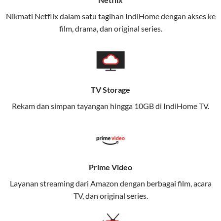
(Telkomsel) dalam satu paket.
Nikmati Netflix dalam satu tagihan IndiHome dengan akses ke
film, drama, dan original series.
Layanan ini dirancang untuk memberikan
pengalaman broadband yang seamless,
memungkinkan Anda menikmati internet cepat baik
di rumah maupun saat bepergian.
TV Storage
Dengan Telkomsel One, Anda tidak terikat pada satu
teknologi jaringan tertentu, sehingga bisa menikmati
Rekam dan simpan tayangan hingga 10GB di IndiHome TV.
fleksibilitas dan kenyamanan maksimal.
Keunggulan Telkomsel One
Kecepatan Internet Hingga 300 Mbps
Prime Video
Nikmati kecepatan internet super cepat untuk
Layanan streaming dari Amazon dengan berbagai film, acara
streaming, gaming, dan bekerja dari rumah.
TV, dan original series.
Dynamic IP