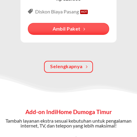
Paket IndiHome Internet, TV & Telepon
adalah solusi
lengkap dari IndiHome yang menggabungkan
Diskon Biaya Pasang
internet, TV kabel (IndiHome TV), dan telepon rumah.
Dengan paket ini, Anda bisa menikmati hiburan TV
Ambil Paket
berkualitas, internet cepat, dan komunikasi telepon
dalam satu langganan.
Keunggulan Paket IndiHome Internet, TV & Telepon
Selengkapnya
Internet Cepat:
Kecepatan wifi IndiHome ini mencapai
300 Mbps untuk aktivitas online tanpa hambatan.
TV Interaktif:
Akses ratusan channel TV lokal dan
internasional, termasuk fitur replay dan on-demand.
Telepon Rumah:
Gratis nelpon lokal dan interlokal dengan
Add-on IndiHome Dumoga Timur
kuota tertentu.
Tambah layanan ekstra sesuai kebutuhan untuk pengalaman
Bonus Fitur:
Beberapa paket menyertakan bonus seperti
internet, TV, dan telepon yang lebih maksimal!
gratis streaming platform atau diskon langganan.