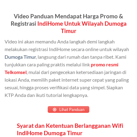
Kuota ini dapat digunakan secara bersama-sama oleh
Admin (pelanggan utama) dan anggota yang terdaftar.
Video Panduan Mendapat Harga Promo &
Bisa Dibagi Hingga 5 Anggota
Registrasi
IndiHome Untuk Wilayah Dumoga
Timur
Admin dapat mendaftarkan hingga 5 anggota
keluarga atau teman untuk menggunakan kuota ini.
Video ini akan memandu Anda langkah demi langkah
melakukan registrasi IndiHome secara online untuk wilayah
Berlaku Nasional
Dumoga Timur
, langsung dari rumah dan tanpa ribet. Kami
Kuota keluarga bisa digunakan di seluruh Indonesia
tunjukkan cara paling praktis melalui link
promo resmi
untuk jaringan 2G, 3G, dan 4G.
Telkomsel
, mulai dari pengecekan ketersediaan jaringan di
lokasi Anda, memilih paket internet super cepat yang paling
Tidak Berlaku untuk Roaming
sesuai, hingga proses verifikasi data yang simpel. Siapkan
KTP Anda dan ikuti tutorial lengkapnya.
Kuota ini hanya bisa digunakan di dalam negeri.
Cara Menggunakan Kuota Keluarga
Lihat Panduan
Daftarkan Anggota: Admin dapat mendaftarkan anggota
Syarat dan Ketentuan Berlangganan Wifi
IndiHome Dumoga Timur
melalui aplikasi MyTelkomsel atau website Telkomsel One.