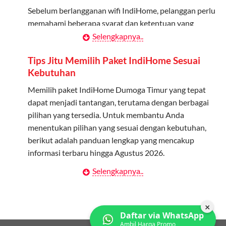
Bagikan Kuota: Setelah terdaftar, anggota bisa langsung
Sebelum berlangganan wifi IndiHome, pelanggan perlu
menggunakan kuota keluarga.
memahami beberapa syarat dan ketentuan yang
berlaku:
Selengkapnya..
Pantau Penggunaan: Admin dapat memantau penggunaan
kuota melalui aplikasi MyTelkomsel.
Kontrak Berlangganan
Tips Jitu Memilih Paket IndiHome Sesuai
Kebutuhan
Pelanggan harus menandatangani Kontrak
Berlangganan yang mencakup data pelanggan, jenis
Memilih paket IndiHome Dumoga Timur yang tepat
layanan indihome Dumoga Timur yang dipilih, serta
dapat menjadi tantangan, terutama dengan berbagai
syarat dan ketentuan yang berlaku. Kontrak ini dapat
pilihan yang tersedia. Untuk membantu Anda
diubah atau ditambah sesuai kebutuhan.
menentukan pilihan yang sesuai dengan kebutuhan,
berikut adalah panduan lengkap yang mencakup
Biaya Pasang Baru (PSB)
informasi terbaru hingga Agustus 2026.
Pelanggan dikenakan Biaya Pasang Baru (PSB) setelah
Selengkapnya..
Menentukan Kebutuhan Kecepatan Internet
perangkat CPE (Customer Premises Equipment)
terpasang di alamat instalasi. Pembayaran PSB harus
Langkah pertama dalam memilih paket IndiHome
dilakukan sebelum layanan wifi indiHome dapat
Dumoga Timur adalah memahami kebutuhan
×
Daftar via WhatsApp
digunakan.
kecepatan wifi IndiHome yang anda butuhkan. Berikut
Ambil Harga Promo