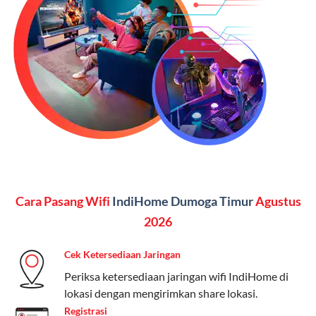
Vidio, WeTV, Disney+, dll.), dan paket TV 82 channel
(untuk beberapa pilihan).
Kelebihan:
Paket lengkap untuk pengguna yang
menginginkan internet, komunikasi, dan hiburan
(streaming & TV) dalam satu paket.
Paket Dynamic IP
Harga:
Mulai dari Rp 180.000 hingga Rp 888.000/bulan
Fitur:
Kecepatan internet 10Mbps-300Mbps, kuota
Cara Pasang Wifi
IndiHome Dumoga Timur
Agustus
keluarga, nelpon & SMS semua operator, dan akses
Disney+ (untuk paket tertentu).
2026
Kelebihan:
Cocok untuk pengguna yang membutuhkan
Cek Ketersediaan Jaringan
koneksi internet cepat dan stabil dengan fleksibilitas
Periksa ketersediaan jaringan wifi IndiHome di
kuota. Pilihan harga bervariasi sesuai kebutuhan.
lokasi dengan mengirimkan share lokasi.
Registrasi
Telkomsel One menyediakan pilihan paket yang