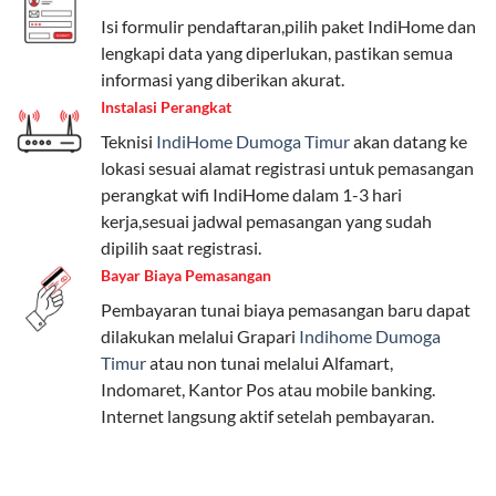
beragam, mulai dari paket hemat hingga premium.
Isi formulir pendaftaran,pilih paket IndiHome dan
Pengguna bisa memilih sesuai kebutuhan, baik untuk
lengkapi data yang diperlukan, pastikan semua
internet, komunikasi, atau hiburan.
informasi yang diberikan akurat.
Instalasi Perangkat
Paket Easy cocok untuk kebutuhan dasar, Paket
Teknisi
IndiHome Dumoga Timur
akan datang ke
Complete untuk yang menginginkan fitur lengkap,
lokasi sesuai alamat registrasi untuk pemasangan
dan Paket Dynamic IP untuk pengguna yang
perangkat wifi IndiHome dalam 1-3 hari
memprioritaskan kecepatan internet tinggi.
kerja,sesuai jadwal pemasangan yang sudah
dipilih saat registrasi.
Paket Telkomsel One dengan Kuota Keluarga
Bayar Biaya Pemasangan
Salah satu fitur unggulan Telkomsel One adalah Paket
Pembayaran tunai biaya pemasangan baru dapat
Kuota Keluarga. Dengan kuota hingga 30 GB, Anda
dilakukan melalui Grapari
Indihome Dumoga
bisa membagikan internet kepada anggota keluarga
Timur
atau non tunai melalui Alfamart,
atau teman tanpa perlu khawatir kehabisan kuota.
Indomaret, Kantor Pos atau mobile banking.
Berikut adalah detailnya:
Internet langsung aktif setelah pembayaran.
Kuota Keluarga 30 GB