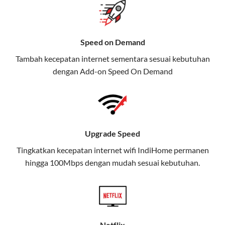
Selain Paket IndiHome yang
menawarkan layanan internet,
Speed on Demand
TV, dan telepon rumah, Telkomsel
Tambah kecepatan internet sementara sesuai kebutuhan
juga menghadirkan Telkomsel
dengan Add-on
Speed On Demand
One, sebuah solusi lengkap untuk
kebutuhan digital Anda.
Telkomsel One menggabungkan
layanan internet, hiburan, dan
Upgrade Speed
komunikasi dalam satu paket
Tingkatkan kecepatan internet wifi IndiHome permanen
praktis.
hingga 100Mbps dengan mudah sesuai kebutuhan.
Apa Itu Telkomsel One?
Telkomsel One adalah layanan konvergensi yang
menggabungkan konektivitas internet rumah
(IndiHome/Telkomsel Orbit) dan mobile internet
Netflix