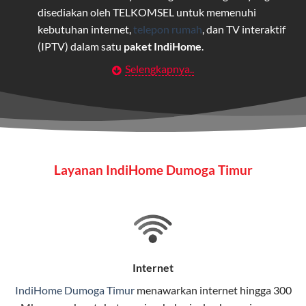
disediakan oleh TELKOMSEL untuk memenuhi
kebutuhan internet,
telepon rumah
, dan TV interaktif
(IPTV) dalam satu
paket IndiHome
.
Selengkapnya..
Layanan Wifi Indihome ini dirancang untuk
memberikan solusi lengkap bagi rumah tangga, bisnis,
maupun individu yang membutuhkan konektivitas dan
hiburan berkualitas tinggi.
Wifi IndiHome
Layanan IndiHome Dumoga Timur
Wifi IndiHome adalah layanan
internet
berbasis fiber
optic yang disediakan oleh Telkom Indonesia untuk
pengguna rumah dan bisnis.
IndiHome menawarkan koneksi internet yang cepat,
stabil, dan memiliki berbagai pilihan paket IndiHome
Internet
yang dapat disesuaikan dengan kebutuhan pengguna.
IndiHome Dumoga Timur
menawarkan
internet
hingga 300