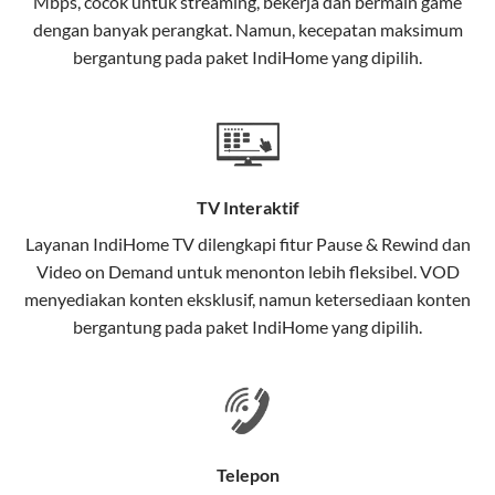
Mbps, cocok untuk streaming, bekerja dan bermain game
Selain internet, layanan IndiHome juga mencakup TV
dengan banyak perangkat. Namun, kecepatan maksimum
interaktif (
IndiHome TV
) dan telepon rumah dalam
bergantung pada paket IndiHome yang dipilih.
satu paket.
Teknologi di Balik WiFi IndiHome
Wifi IndiHome menggunakan teknologi Fiber To The
Home (FTTH), yang berarti koneksi internet
TV Interaktif
menggunakan kabel serat optik hingga ke rumah
pelanggan. Teknologi ini memiliki beberapa
Layanan
IndiHome TV
dilengkapi fitur Pause & Rewind dan
keunggulan:
Video on Demand untuk menonton lebih fleksibel. VOD
menyediakan konten eksklusif, namun ketersediaan konten
Kecepatan Tinggi
bergantung pada paket IndiHome yang dipilih.
Serat optik mampu mentransmisikan data dalam
kecepatan tinggi hingga 1 Gbps, lebih cepat
dibandingkan kabel tembaga atau DSL.
Koneksi Stabil
Telepon
Minim gangguan dari cuaca atau interferensi