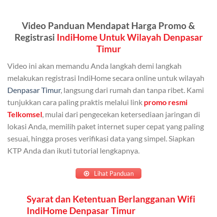
Kuota ini dapat digunakan secara bersama-sama oleh
Admin (pelanggan utama) dan anggota yang terdaftar.
Video Panduan Mendapat Harga Promo &
Bisa Dibagi Hingga 5 Anggota
Registrasi
IndiHome Untuk Wilayah Denpasar
Timur
Admin dapat mendaftarkan hingga 5 anggota
keluarga atau teman untuk menggunakan kuota ini.
Video ini akan memandu Anda langkah demi langkah
melakukan registrasi IndiHome secara online untuk wilayah
Berlaku Nasional
Denpasar Timur
, langsung dari rumah dan tanpa ribet. Kami
Kuota keluarga bisa digunakan di seluruh Indonesia
tunjukkan cara paling praktis melalui link
promo resmi
untuk jaringan 2G, 3G, dan 4G.
Telkomsel
, mulai dari pengecekan ketersediaan jaringan di
lokasi Anda, memilih paket internet super cepat yang paling
Tidak Berlaku untuk Roaming
sesuai, hingga proses verifikasi data yang simpel. Siapkan
KTP Anda dan ikuti tutorial lengkapnya.
Kuota ini hanya bisa digunakan di dalam negeri.
Cara Menggunakan Kuota Keluarga
Lihat Panduan
Daftarkan Anggota: Admin dapat mendaftarkan anggota
Syarat dan Ketentuan Berlangganan Wifi
IndiHome Denpasar Timur
melalui aplikasi MyTelkomsel atau website Telkomsel One.