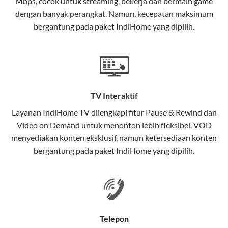
Mbps, cocok untuk streaming, bekerja dan bermain game
Selain internet, layanan IndiHome juga mencakup TV
dengan banyak perangkat. Namun, kecepatan maksimum
interaktif (
IndiHome TV
) dan telepon rumah dalam
bergantung pada paket IndiHome yang dipilih.
satu paket.
Teknologi di Balik WiFi IndiHome
Wifi IndiHome menggunakan teknologi Fiber To The
Home (FTTH), yang berarti koneksi internet
TV Interaktif
menggunakan kabel serat optik hingga ke rumah
pelanggan. Teknologi ini memiliki beberapa
Layanan
IndiHome TV
dilengkapi fitur Pause & Rewind dan
keunggulan:
Video on Demand untuk menonton lebih fleksibel. VOD
menyediakan konten eksklusif, namun ketersediaan konten
Kecepatan Tinggi
bergantung pada paket IndiHome yang dipilih.
Serat optik mampu mentransmisikan data dalam
kecepatan tinggi hingga 1 Gbps, lebih cepat
dibandingkan kabel tembaga atau DSL.
Koneksi Stabil
Telepon
Minim gangguan dari cuaca atau interferensi