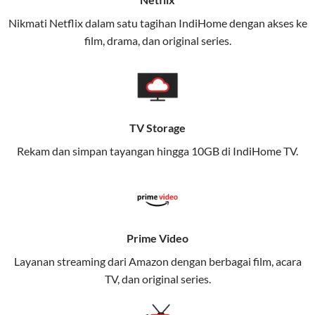
(Telkomsel) dalam satu paket.
Nikmati Netflix dalam satu tagihan IndiHome dengan akses ke
film, drama, dan original series.
Layanan ini dirancang untuk memberikan
pengalaman broadband yang seamless,
memungkinkan Anda menikmati internet cepat baik
di rumah maupun saat bepergian.
TV Storage
Dengan Telkomsel One, Anda tidak terikat pada satu
teknologi jaringan tertentu, sehingga bisa menikmati
Rekam dan simpan tayangan hingga 10GB di IndiHome TV.
fleksibilitas dan kenyamanan maksimal.
Keunggulan Telkomsel One
Kecepatan Internet Hingga 300 Mbps
Prime Video
Nikmati kecepatan internet super cepat untuk
Layanan streaming dari Amazon dengan berbagai film, acara
streaming, gaming, dan bekerja dari rumah.
TV, dan original series.
Dynamic IP