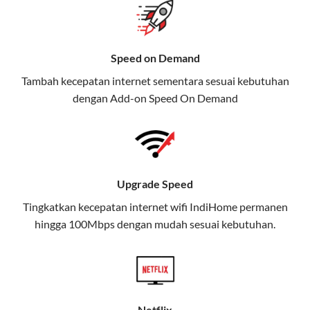
Selain Paket IndiHome yang
menawarkan layanan internet,
Speed on Demand
TV, dan telepon rumah, Telkomsel
Tambah kecepatan internet sementara sesuai kebutuhan
juga menghadirkan Telkomsel
dengan Add-on
Speed On Demand
One, sebuah solusi lengkap untuk
kebutuhan digital Anda.
Telkomsel One menggabungkan
layanan internet, hiburan, dan
Upgrade Speed
komunikasi dalam satu paket
Tingkatkan kecepatan internet wifi IndiHome permanen
praktis.
hingga 100Mbps dengan mudah sesuai kebutuhan.
Apa Itu Telkomsel One?
Telkomsel One adalah layanan konvergensi yang
menggabungkan konektivitas internet rumah
(IndiHome/Telkomsel Orbit) dan mobile internet
Netflix