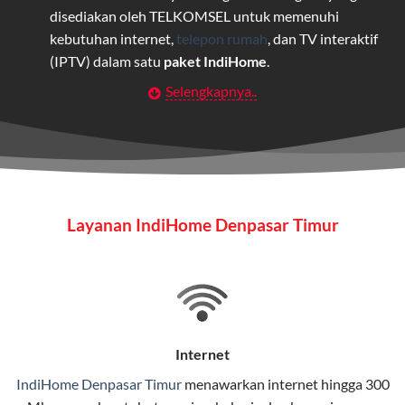
disediakan oleh TELKOMSEL untuk memenuhi
kebutuhan internet,
telepon rumah
, dan TV interaktif
(IPTV) dalam satu
paket IndiHome
.
Selengkapnya..
Layanan Wifi Indihome ini dirancang untuk
memberikan solusi lengkap bagi rumah tangga, bisnis,
maupun individu yang membutuhkan konektivitas dan
hiburan berkualitas tinggi.
Wifi IndiHome
Layanan IndiHome Denpasar Timur
Wifi IndiHome adalah layanan
internet
berbasis fiber
optic yang disediakan oleh Telkom Indonesia untuk
pengguna rumah dan bisnis.
IndiHome menawarkan koneksi internet yang cepat,
stabil, dan memiliki berbagai pilihan paket IndiHome
Internet
yang dapat disesuaikan dengan kebutuhan pengguna.
IndiHome Denpasar Timur
menawarkan
internet
hingga 300