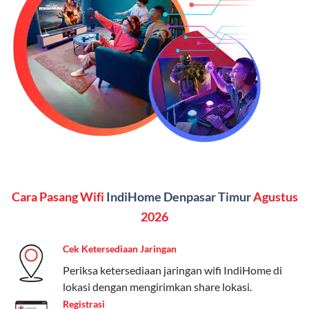
Vidio, WeTV, Disney+, dll.), dan paket TV 82 channel
(untuk beberapa pilihan).
Kelebihan:
Paket lengkap untuk pengguna yang
menginginkan internet, komunikasi, dan hiburan
(streaming & TV) dalam satu paket.
Paket Dynamic IP
Harga:
Mulai dari Rp 180.000 hingga Rp 888.000/bulan
Fitur:
Kecepatan internet 10Mbps-300Mbps, kuota
Cara Pasang Wifi
IndiHome Denpasar Timur
Agustus
keluarga, nelpon & SMS semua operator, dan akses
Disney+ (untuk paket tertentu).
2026
Kelebihan:
Cocok untuk pengguna yang membutuhkan
Cek Ketersediaan Jaringan
koneksi internet cepat dan stabil dengan fleksibilitas
Periksa ketersediaan jaringan wifi IndiHome di
kuota. Pilihan harga bervariasi sesuai kebutuhan.
lokasi dengan mengirimkan share lokasi.
Registrasi
Telkomsel One menyediakan pilihan paket yang