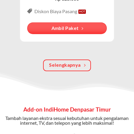
Paket IndiHome Internet, TV & Telepon
adalah solusi
lengkap dari IndiHome yang menggabungkan
Diskon Biaya Pasang
internet, TV kabel (IndiHome TV), dan telepon rumah.
Dengan paket ini, Anda bisa menikmati hiburan TV
Ambil Paket
berkualitas, internet cepat, dan komunikasi telepon
dalam satu langganan.
Keunggulan Paket IndiHome Internet, TV & Telepon
Selengkapnya
Internet Cepat:
Kecepatan wifi IndiHome ini mencapai
300 Mbps untuk aktivitas online tanpa hambatan.
TV Interaktif:
Akses ratusan channel TV lokal dan
internasional, termasuk fitur replay dan on-demand.
Telepon Rumah:
Gratis nelpon lokal dan interlokal dengan
Add-on IndiHome Denpasar Timur
kuota tertentu.
Tambah layanan ekstra sesuai kebutuhan untuk pengalaman
Bonus Fitur:
Beberapa paket menyertakan bonus seperti
internet, TV, dan telepon yang lebih maksimal!
gratis streaming platform atau diskon langganan.