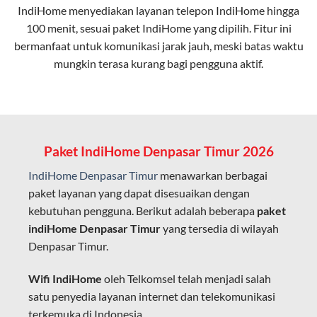
IndiHome menyediakan layanan
telepon IndiHome
hingga
elektromagnetik, sehingga koneksi tetap lancar.
100 menit, sesuai paket IndiHome yang dipilih. Fitur ini
bermanfaat untuk komunikasi jarak jauh, meski batas waktu
Latensi Rendah
mungkin terasa kurang bagi pengguna aktif.
Cocok untuk aktivitas yang membutuhkan koneksi
cepat seperti gaming, streaming, dan video conference.
Kapasitas Lebih Besar
Mampu menangani banyak perangkat sekaligus tanpa
Paket IndiHome Denpasar Timur 2026
penurunan kualitas koneksi.
IndiHome Denpasar Timur
menawarkan berbagai
Dengan teknologi ini, IndiHome memberikan pengalaman
paket layanan yang dapat disesuaikan dengan
internet yang lebih baik bagi pengguna untuk bekerja,
kebutuhan pengguna. Berikut adalah beberapa
paket
belajar, dan hiburan di rumah.
indiHome Denpasar Timur
yang tersedia di wilayah
Denpasar Timur.
IndiHome sering disebut sebagai WiFi IndiHome karena
layanan internet yang disediakan menggunakan jaringan
Wifi IndiHome
oleh Telkomsel telah menjadi salah
fiber optic dapat dikoneksikan melalui perangkat router
satu penyedia layanan internet dan telekomunikasi
WiFi.
terkemuka di Indonesia.