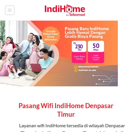
Skip
to
content
Pasang Wifi IndiHome Denpasar
Timur
Layanan
wifi IndiHome
tersedia di wilayah Denpasar