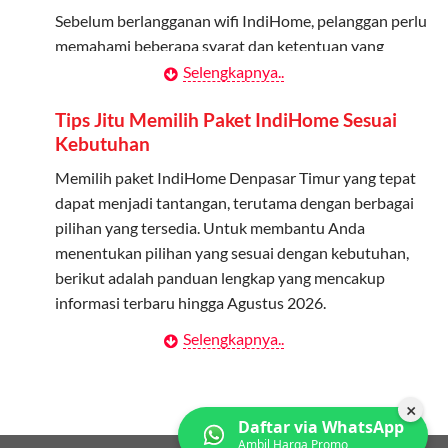
Bagikan Kuota: Setelah terdaftar, anggota bisa langsung
Sebelum berlangganan wifi IndiHome, pelanggan perlu
menggunakan kuota keluarga.
memahami beberapa syarat dan ketentuan yang
berlaku:
Selengkapnya..
Pantau Penggunaan: Admin dapat memantau penggunaan
kuota melalui aplikasi MyTelkomsel.
Kontrak Berlangganan
Tips Jitu Memilih Paket IndiHome Sesuai
Kebutuhan
Pelanggan harus menandatangani Kontrak
Berlangganan yang mencakup data pelanggan, jenis
Memilih paket IndiHome Denpasar Timur yang tepat
layanan indihome Denpasar Timur yang dipilih, serta
dapat menjadi tantangan, terutama dengan berbagai
syarat dan ketentuan yang berlaku. Kontrak ini dapat
pilihan yang tersedia. Untuk membantu Anda
diubah atau ditambah sesuai kebutuhan.
menentukan pilihan yang sesuai dengan kebutuhan,
berikut adalah panduan lengkap yang mencakup
Biaya Pasang Baru (PSB)
informasi terbaru hingga Agustus 2026.
Pelanggan dikenakan Biaya Pasang Baru (PSB) setelah
Selengkapnya..
Menentukan Kebutuhan Kecepatan Internet
perangkat CPE (Customer Premises Equipment)
terpasang di alamat instalasi. Pembayaran PSB harus
Langkah pertama dalam memilih paket IndiHome
dilakukan sebelum layanan wifi indiHome dapat
Denpasar Timur adalah memahami kebutuhan
×
Daftar via WhatsApp
digunakan.
kecepatan wifi IndiHome yang anda butuhkan. Berikut
Ambil Harga Promo