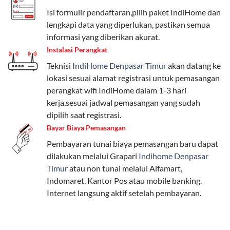
beragam, mulai dari paket hemat hingga premium.
Isi formulir pendaftaran,pilih paket IndiHome dan
Pengguna bisa memilih sesuai kebutuhan, baik untuk
lengkapi data yang diperlukan, pastikan semua
internet, komunikasi, atau hiburan.
informasi yang diberikan akurat.
Instalasi Perangkat
Paket Easy cocok untuk kebutuhan dasar, Paket
Teknisi
IndiHome Denpasar Timur
akan datang ke
Complete untuk yang menginginkan fitur lengkap,
lokasi sesuai alamat registrasi untuk pemasangan
dan Paket Dynamic IP untuk pengguna yang
perangkat wifi IndiHome dalam 1-3 hari
memprioritaskan kecepatan internet tinggi.
kerja,sesuai jadwal pemasangan yang sudah
dipilih saat registrasi.
Paket Telkomsel One dengan Kuota Keluarga
Bayar Biaya Pemasangan
Salah satu fitur unggulan Telkomsel One adalah Paket
Pembayaran tunai biaya pemasangan baru dapat
Kuota Keluarga. Dengan kuota hingga 30 GB, Anda
dilakukan melalui Grapari
Indihome Denpasar
bisa membagikan internet kepada anggota keluarga
Timur
atau non tunai melalui Alfamart,
atau teman tanpa perlu khawatir kehabisan kuota.
Indomaret, Kantor Pos atau mobile banking.
Berikut adalah detailnya:
Internet langsung aktif setelah pembayaran.
Kuota Keluarga 30 GB