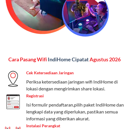
menginginkan internet, komunikasi, dan hiburan
(streaming & TV) dalam satu paket.
Paket Dynamic IP
Harga:
Mulai dari Rp 180.000 hingga Rp 888.000/bulan
Fitur:
Kecepatan internet 10Mbps-300Mbps, kuota
Cara Pasang Wifi
IndiHome Cipatat
Agustus 2026
keluarga, nelpon & SMS semua operator, dan akses
Disney+ (untuk paket tertentu).
Cek Ketersediaan Jaringan
Kelebihan:
Cocok untuk pengguna yang membutuhkan
Periksa ketersediaan jaringan wifi IndiHome di
koneksi internet cepat dan stabil dengan fleksibilitas
lokasi dengan mengirimkan share lokasi.
kuota. Pilihan harga bervariasi sesuai kebutuhan.
Registrasi
Isi formulir pendaftaran,pilih paket IndiHome dan
Telkomsel One menyediakan pilihan paket yang
lengkapi data yang diperlukan, pastikan semua
beragam, mulai dari paket hemat hingga premium.
informasi yang diberikan akurat.
Pengguna bisa memilih sesuai kebutuhan, baik untuk
Instalasi Perangkat
internet, komunikasi, atau hiburan.