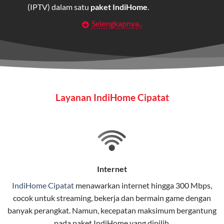
(IPTV) dalam satu
paket IndiHome
.
Selengkapnya..
Layanan Wifi Indihome ini dirancang untuk
memberikan solusi lengkap bagi rumah tangga, bisnis,
maupun individu yang membutuhkan konektivitas dan
hiburan berkualitas tinggi.
Wifi IndiHome
Layanan IndiHome Cipatat
Wifi IndiHome adalah layanan
internet
berbasis fiber
optic yang disediakan oleh Telkom Indonesia untuk
pengguna rumah dan bisnis.
IndiHome menawarkan koneksi internet yang cepat,
stabil, dan memiliki berbagai pilihan paket IndiHome
Internet
yang dapat disesuaikan dengan kebutuhan pengguna.
IndiHome Cipatat
menawarkan
internet
hingga 300 Mbps,
cocok untuk streaming, bekerja dan bermain game dengan
Selain internet, layanan IndiHome juga mencakup TV
banyak perangkat. Namun, kecepatan maksimum bergantung
interaktif (
IndiHome TV
) dan telepon rumah dalam
pada paket IndiHome yang dipilih.