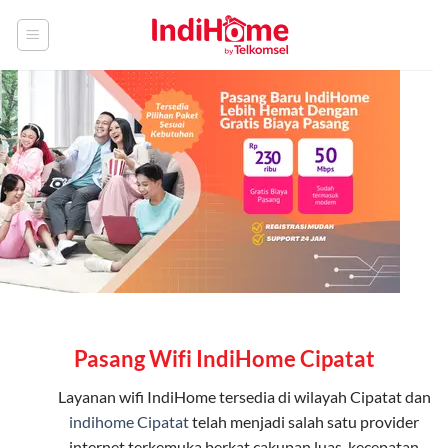
Skip
to
content
Pasang Wifi IndiHome Cipatat
Layanan
wifi IndiHome
tersedia di wilayah Cipatat dan
indihome Cipatat
telah menjadi salah satu provider
internet terkemuka berkat cakupan luas, kecepatan