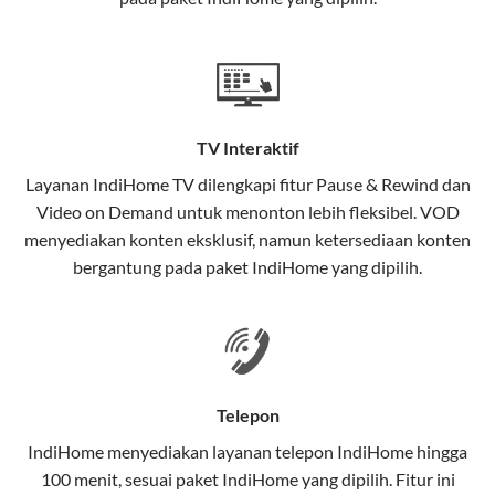
satu paket.
Teknologi di Balik WiFi IndiHome
Wifi IndiHome menggunakan teknologi Fiber To The
Home (FTTH), yang berarti koneksi internet
TV Interaktif
menggunakan kabel serat optik hingga ke rumah
pelanggan. Teknologi ini memiliki beberapa
Layanan
IndiHome TV
dilengkapi fitur Pause & Rewind dan
keunggulan:
Video on Demand untuk menonton lebih fleksibel. VOD
menyediakan konten eksklusif, namun ketersediaan konten
Kecepatan Tinggi
bergantung pada paket IndiHome yang dipilih.
Serat optik mampu mentransmisikan data dalam
kecepatan tinggi hingga 1 Gbps, lebih cepat
dibandingkan kabel tembaga atau DSL.
Koneksi Stabil
Telepon
Minim gangguan dari cuaca atau interferensi
IndiHome menyediakan layanan
telepon IndiHome
hingga
elektromagnetik, sehingga koneksi tetap lancar.
100 menit, sesuai paket IndiHome yang dipilih. Fitur ini