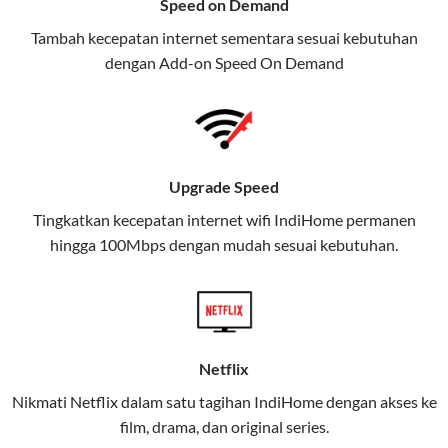
Speed on Demand
TV, dan telepon rumah, Telkomsel
Tambah kecepatan internet sementara sesuai kebutuhan
juga menghadirkan Telkomsel
dengan Add-on
Speed On Demand
One, sebuah solusi lengkap untuk
kebutuhan digital Anda.
Telkomsel One menggabungkan
layanan internet, hiburan, dan
Upgrade Speed
komunikasi dalam satu paket
Tingkatkan kecepatan internet wifi IndiHome permanen
praktis.
hingga 100Mbps dengan mudah sesuai kebutuhan.
Apa Itu Telkomsel One?
Telkomsel One adalah layanan konvergensi yang
menggabungkan konektivitas internet rumah
(IndiHome/Telkomsel Orbit) dan mobile internet
Netflix
(Telkomsel) dalam satu paket.
Nikmati Netflix dalam satu tagihan IndiHome dengan akses ke
film, drama, dan original series.
Layanan ini dirancang untuk memberikan