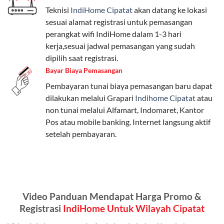
Teknisi
IndiHome Cipatat
akan datang ke lokasi
Paket Easy cocok untuk kebutuhan dasar, Paket
sesuai alamat registrasi untuk pemasangan
Complete untuk yang menginginkan fitur lengkap,
perangkat wifi IndiHome dalam 1-3 hari
dan Paket Dynamic IP untuk pengguna yang
kerja,sesuai jadwal pemasangan yang sudah
memprioritaskan kecepatan internet tinggi.
dipilih saat registrasi.
Bayar Biaya Pemasangan
Paket Telkomsel One dengan Kuota Keluarga
Pembayaran tunai biaya pemasangan baru dapat
Salah satu fitur unggulan Telkomsel One adalah Paket
dilakukan melalui Grapari
Indihome Cipatat
atau
Kuota Keluarga. Dengan kuota hingga 30 GB, Anda
non tunai melalui Alfamart, Indomaret, Kantor
bisa membagikan internet kepada anggota keluarga
Pos atau mobile banking. Internet langsung aktif
atau teman tanpa perlu khawatir kehabisan kuota.
setelah pembayaran.
Berikut adalah detailnya:
Kuota Keluarga 30 GB
Kuota ini dapat digunakan secara bersama-sama oleh
Video Panduan Mendapat Harga Promo &
Admin (pelanggan utama) dan anggota yang terdaftar.
Registrasi
IndiHome Untuk Wilayah Cipatat
Bisa Dibagi Hingga 5 Anggota