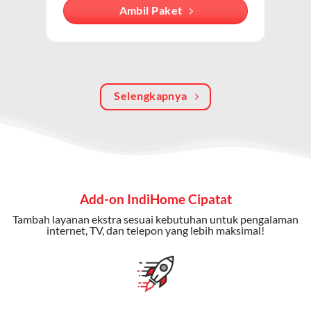
Dengan paket ini, Anda bisa menikmati hiburan TV
Ambil Paket
berkualitas, internet cepat, dan komunikasi telepon
dalam satu langganan.
Keunggulan Paket IndiHome Internet, TV & Telepon
Selengkapnya
Internet Cepat:
Kecepatan wifi IndiHome ini mencapai
300 Mbps untuk aktivitas online tanpa hambatan.
TV Interaktif:
Akses ratusan channel TV lokal dan
internasional, termasuk fitur replay dan on-demand.
Telepon Rumah:
Gratis nelpon lokal dan interlokal dengan
Add-on IndiHome Cipatat
kuota tertentu.
Tambah layanan ekstra sesuai kebutuhan untuk pengalaman
Bonus Fitur:
Beberapa paket menyertakan bonus seperti
internet, TV, dan telepon yang lebih maksimal!
gratis streaming platform atau diskon langganan.
Selain Paket IndiHome yang
menawarkan layanan internet,