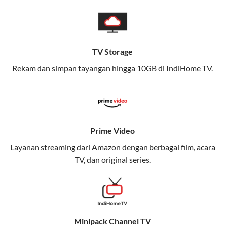
pengalaman broadband yang seamless,
memungkinkan Anda menikmati internet cepat baik
di rumah maupun saat bepergian.
TV Storage
Dengan Telkomsel One, Anda tidak terikat pada satu
teknologi jaringan tertentu, sehingga bisa menikmati
Rekam dan simpan tayangan hingga 10GB di IndiHome TV.
fleksibilitas dan kenyamanan maksimal.
Keunggulan Telkomsel One
Kecepatan Internet Hingga 300 Mbps
Prime Video
Nikmati kecepatan internet super cepat untuk
Layanan streaming dari Amazon dengan berbagai film, acara
streaming, gaming, dan bekerja dari rumah.
TV, dan original series.
Dynamic IP
Memudahkan Anda dalam mengelola jaringan dan
meningkatkan keamanan.
Minipack Channel TV
Kuota Keluarga