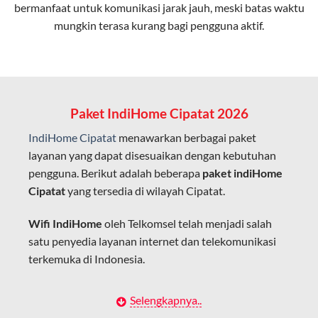
bermanfaat untuk komunikasi jarak jauh, meski batas waktu
Latensi Rendah
mungkin terasa kurang bagi pengguna aktif.
Cocok untuk aktivitas yang membutuhkan koneksi
cepat seperti gaming, streaming, dan video conference.
Kapasitas Lebih Besar
Mampu menangani banyak perangkat sekaligus tanpa
Paket IndiHome Cipatat 2026
penurunan kualitas koneksi.
IndiHome Cipatat
menawarkan berbagai paket
Dengan teknologi ini, IndiHome memberikan pengalaman
layanan yang dapat disesuaikan dengan kebutuhan
internet yang lebih baik bagi pengguna untuk bekerja,
pengguna. Berikut adalah beberapa
paket indiHome
belajar, dan hiburan di rumah.
Cipatat
yang tersedia di wilayah Cipatat.
IndiHome sering disebut sebagai WiFi IndiHome karena
Wifi IndiHome
oleh Telkomsel telah menjadi salah
layanan internet yang disediakan menggunakan jaringan
satu penyedia layanan internet dan telekomunikasi
fiber optic dapat dikoneksikan melalui perangkat router
terkemuka di Indonesia.
WiFi.
Hal ini memungkinkan pengguna untuk mengakses
Dengan berbagai pilihan paket indihome Cipatat yang
Selengkapnya..
internet secara nirkabel (wireless) di rumah atau tempat
disesuaikan dengan kebutuhan pengguna,
IndiHome