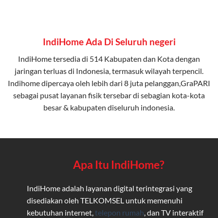
IndiHome Ada Di Seluruh negeri
IndiHome tersedia di 514 Kabupaten dan Kota dengan
jaringan terluas di Indonesia, termasuk wilayah terpencil.
Indihome dipercaya oleh lebih dari 8 juta pelanggan,GraPARI
sebagai pusat layanan fisik tersebar di sebagian kota-kota
besar & kabupaten diseluruh indonesia.
Apa Itu IndiHome?
IndiHome adalah layanan digital terintegrasi yang
disediakan oleh TELKOMSEL untuk memenuhi
kebutuhan internet,
telepon rumah
, dan TV interaktif