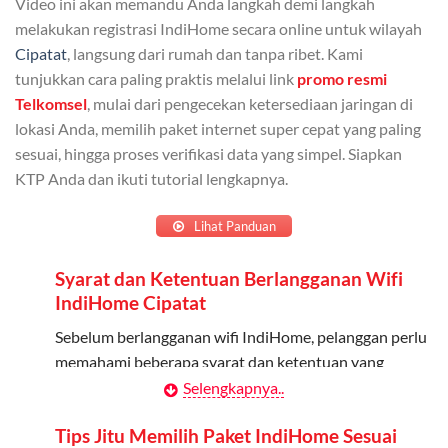
Video ini akan memandu Anda langkah demi langkah
Admin dapat mendaftarkan hingga 5 anggota
melakukan registrasi IndiHome secara online untuk wilayah
keluarga atau teman untuk menggunakan kuota ini.
Cipatat
, langsung dari rumah dan tanpa ribet. Kami
tunjukkan cara paling praktis melalui link
promo resmi
Berlaku Nasional
Telkomsel
, mulai dari pengecekan ketersediaan jaringan di
lokasi Anda, memilih paket internet super cepat yang paling
Kuota keluarga bisa digunakan di seluruh Indonesia
sesuai, hingga proses verifikasi data yang simpel. Siapkan
untuk jaringan 2G, 3G, dan 4G.
KTP Anda dan ikuti tutorial lengkapnya.
Tidak Berlaku untuk Roaming
Lihat Panduan
Kuota ini hanya bisa digunakan di dalam negeri.
Syarat dan Ketentuan Berlangganan Wifi
Cara Menggunakan Kuota Keluarga
IndiHome Cipatat
Daftarkan Anggota: Admin dapat mendaftarkan anggota
Sebelum berlangganan wifi IndiHome, pelanggan perlu
melalui aplikasi MyTelkomsel atau website Telkomsel One.
memahami beberapa syarat dan ketentuan yang
berlaku:
Selengkapnya..
Bagikan Kuota: Setelah terdaftar, anggota bisa langsung
menggunakan kuota keluarga.
Kontrak Berlangganan
Tips Jitu Memilih Paket IndiHome Sesuai
Pantau Penggunaan: Admin dapat memantau penggunaan