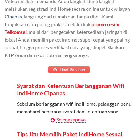
Video ini akan memandu Anda langkah demi langkah
Admin dapat mendaftarkan hingga 5 anggota
melakukan registrasi IndiHome secara online untuk wilayah
keluarga atau teman untuk menggunakan kuota ini.
Cipanas
, langsung dari rumah dan tanpa ribet. Kami
tunjukkan cara paling praktis melalui link
promo resmi
Berlaku Nasional
Telkomsel
, mulai dari pengecekan ketersediaan jaringan di
lokasi Anda, memilih paket internet super cepat yang paling
Kuota keluarga bisa digunakan di seluruh Indonesia
sesuai, hingga proses verifikasi data yang simpel. Siapkan
untuk jaringan 2G, 3G, dan 4G.
KTP Anda dan ikuti tutorial lengkapnya.
Tidak Berlaku untuk Roaming
Lihat Panduan
Kuota ini hanya bisa digunakan di dalam negeri.
Syarat dan Ketentuan Berlangganan Wifi
Cara Menggunakan Kuota Keluarga
IndiHome Cipanas
Daftarkan Anggota: Admin dapat mendaftarkan anggota
Sebelum berlangganan wifi IndiHome, pelanggan perlu
melalui aplikasi MyTelkomsel atau website Telkomsel One.
memahami beberapa syarat dan ketentuan yang
berlaku:
Selengkapnya..
Bagikan Kuota: Setelah terdaftar, anggota bisa langsung
menggunakan kuota keluarga.
Kontrak Berlangganan
Tips Jitu Memilih Paket IndiHome Sesuai
Pantau Penggunaan: Admin dapat memantau penggunaan