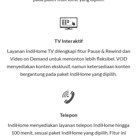
satu paket.
Teknologi di Balik WiFi IndiHome
Wifi IndiHome menggunakan teknologi Fiber To The
Home (FTTH), yang berarti koneksi internet
TV Interaktif
menggunakan kabel serat optik hingga ke rumah
pelanggan. Teknologi ini memiliki beberapa
Layanan
IndiHome TV
dilengkapi fitur Pause & Rewind dan
keunggulan:
Video on Demand untuk menonton lebih fleksibel. VOD
menyediakan konten eksklusif, namun ketersediaan konten
Kecepatan Tinggi
bergantung pada paket IndiHome yang dipilih.
Serat optik mampu mentransmisikan data dalam
kecepatan tinggi hingga 1 Gbps, lebih cepat
dibandingkan kabel tembaga atau DSL.
Koneksi Stabil
Telepon
Minim gangguan dari cuaca atau interferensi
IndiHome menyediakan layanan
telepon IndiHome
hingga
elektromagnetik, sehingga koneksi tetap lancar.
100 menit, sesuai paket IndiHome yang dipilih. Fitur ini