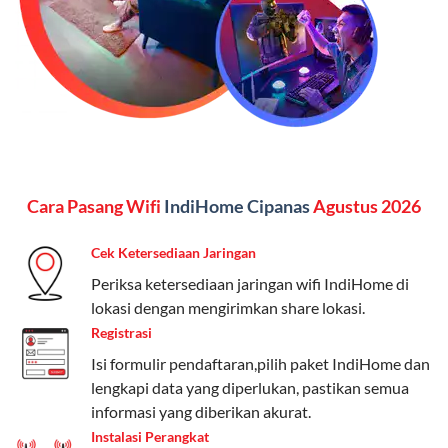
menginginkan internet, komunikasi, dan hiburan
(streaming & TV) dalam satu paket.
Paket Dynamic IP
Harga:
Mulai dari Rp 180.000 hingga Rp 888.000/bulan
Fitur:
Kecepatan internet 10Mbps-300Mbps, kuota
Cara Pasang Wifi
IndiHome Cipanas
Agustus 2026
keluarga, nelpon & SMS semua operator, dan akses
Disney+ (untuk paket tertentu).
Cek Ketersediaan Jaringan
Kelebihan:
Cocok untuk pengguna yang membutuhkan
Periksa ketersediaan jaringan wifi IndiHome di
koneksi internet cepat dan stabil dengan fleksibilitas
lokasi dengan mengirimkan share lokasi.
kuota. Pilihan harga bervariasi sesuai kebutuhan.
Registrasi
Isi formulir pendaftaran,pilih paket IndiHome dan
Telkomsel One menyediakan pilihan paket yang
lengkapi data yang diperlukan, pastikan semua
beragam, mulai dari paket hemat hingga premium.
informasi yang diberikan akurat.
Pengguna bisa memilih sesuai kebutuhan, baik untuk
Instalasi Perangkat
internet, komunikasi, atau hiburan.