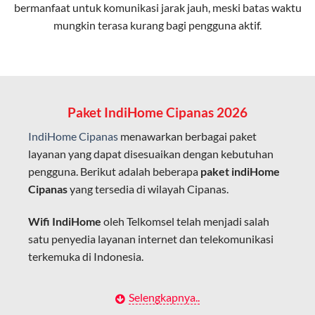
bermanfaat untuk komunikasi jarak jauh, meski batas waktu
Latensi Rendah
mungkin terasa kurang bagi pengguna aktif.
Cocok untuk aktivitas yang membutuhkan koneksi
cepat seperti gaming, streaming, dan video conference.
Kapasitas Lebih Besar
Mampu menangani banyak perangkat sekaligus tanpa
Paket IndiHome Cipanas 2026
penurunan kualitas koneksi.
IndiHome Cipanas
menawarkan berbagai paket
Dengan teknologi ini, IndiHome memberikan pengalaman
layanan yang dapat disesuaikan dengan kebutuhan
internet yang lebih baik bagi pengguna untuk bekerja,
pengguna. Berikut adalah beberapa
paket indiHome
belajar, dan hiburan di rumah.
Cipanas
yang tersedia di wilayah Cipanas.
IndiHome sering disebut sebagai WiFi IndiHome karena
Wifi IndiHome
oleh Telkomsel telah menjadi salah
layanan internet yang disediakan menggunakan jaringan
satu penyedia layanan internet dan telekomunikasi
fiber optic dapat dikoneksikan melalui perangkat router
terkemuka di Indonesia.
WiFi.
Hal ini memungkinkan pengguna untuk mengakses
Dengan berbagai pilihan paket indihome Cipanas
Selengkapnya..
internet secara nirkabel (wireless) di rumah atau tempat
yang disesuaikan dengan kebutuhan pengguna,