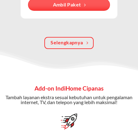
Dengan paket ini, Anda bisa menikmati hiburan TV
Ambil Paket
berkualitas, internet cepat, dan komunikasi telepon
dalam satu langganan.
Keunggulan Paket IndiHome Internet, TV & Telepon
Selengkapnya
Internet Cepat:
Kecepatan wifi IndiHome ini mencapai
300 Mbps untuk aktivitas online tanpa hambatan.
TV Interaktif:
Akses ratusan channel TV lokal dan
internasional, termasuk fitur replay dan on-demand.
Telepon Rumah:
Gratis nelpon lokal dan interlokal dengan
Add-on IndiHome Cipanas
kuota tertentu.
Tambah layanan ekstra sesuai kebutuhan untuk pengalaman
Bonus Fitur:
Beberapa paket menyertakan bonus seperti
internet, TV, dan telepon yang lebih maksimal!
gratis streaming platform atau diskon langganan.
Selain Paket IndiHome yang
menawarkan layanan internet,