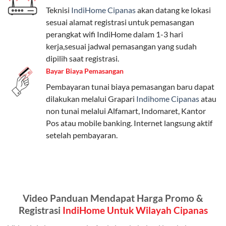
Teknisi
IndiHome Cipanas
akan datang ke lokasi
Paket Easy cocok untuk kebutuhan dasar, Paket
sesuai alamat registrasi untuk pemasangan
Complete untuk yang menginginkan fitur lengkap,
perangkat wifi IndiHome dalam 1-3 hari
dan Paket Dynamic IP untuk pengguna yang
kerja,sesuai jadwal pemasangan yang sudah
memprioritaskan kecepatan internet tinggi.
dipilih saat registrasi.
Bayar Biaya Pemasangan
Paket Telkomsel One dengan Kuota Keluarga
Pembayaran tunai biaya pemasangan baru dapat
Salah satu fitur unggulan Telkomsel One adalah Paket
dilakukan melalui Grapari
Indihome Cipanas
atau
Kuota Keluarga. Dengan kuota hingga 30 GB, Anda
non tunai melalui Alfamart, Indomaret, Kantor
bisa membagikan internet kepada anggota keluarga
Pos atau mobile banking. Internet langsung aktif
atau teman tanpa perlu khawatir kehabisan kuota.
setelah pembayaran.
Berikut adalah detailnya:
Kuota Keluarga 30 GB
Kuota ini dapat digunakan secara bersama-sama oleh
Video Panduan Mendapat Harga Promo &
Admin (pelanggan utama) dan anggota yang terdaftar.
Registrasi
IndiHome Untuk Wilayah Cipanas
Bisa Dibagi Hingga 5 Anggota