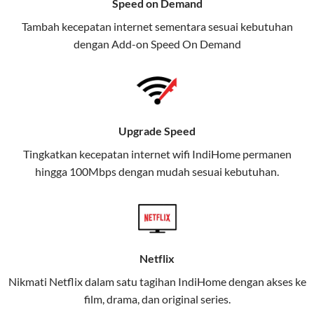
Speed on Demand
TV, dan telepon rumah, Telkomsel
Tambah kecepatan internet sementara sesuai kebutuhan
juga menghadirkan Telkomsel
dengan Add-on
Speed On Demand
One, sebuah solusi lengkap untuk
kebutuhan digital Anda.
Telkomsel One menggabungkan
layanan internet, hiburan, dan
Upgrade Speed
komunikasi dalam satu paket
Tingkatkan kecepatan internet wifi IndiHome permanen
praktis.
hingga 100Mbps dengan mudah sesuai kebutuhan.
Apa Itu Telkomsel One?
Telkomsel One adalah layanan konvergensi yang
menggabungkan konektivitas internet rumah
(IndiHome/Telkomsel Orbit) dan mobile internet
Netflix
(Telkomsel) dalam satu paket.
Nikmati Netflix dalam satu tagihan IndiHome dengan akses ke
film, drama, dan original series.
Layanan ini dirancang untuk memberikan