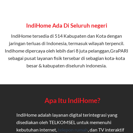
IndiHome Ada Di Seluruh negeri
IndiHome tersedia di 514 Kabupaten dan Kota dengan
jaringan terluas di Indonesia, termasuk wilayah terpencil.
Indihome dipercaya oleh lebih dari 8 juta pelanggan,GraPARI
sebagai pusat layanan fisik tersebar di sebagian kota-kota
besar & kabupaten diseluruh indonesia.
Apa Itu IndiHome?
IndiHome adalah layanan digital terintegrasi yang
disediakan oleh TELKOMSEL untuk memenuhi
kebutuhan internet,
telepon rumah
, dan TV interaktif