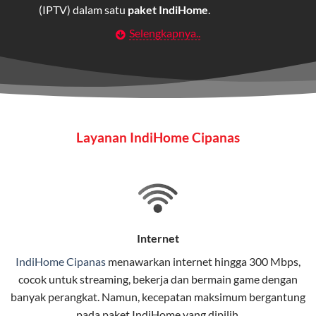
(IPTV) dalam satu
paket IndiHome
.
Selengkapnya..
Layanan Wifi Indihome ini dirancang untuk
memberikan solusi lengkap bagi rumah tangga, bisnis,
maupun individu yang membutuhkan konektivitas dan
hiburan berkualitas tinggi.
Wifi IndiHome
Layanan IndiHome Cipanas
Wifi IndiHome adalah layanan
internet
berbasis fiber
optic yang disediakan oleh Telkom Indonesia untuk
pengguna rumah dan bisnis.
IndiHome menawarkan koneksi internet yang cepat,
stabil, dan memiliki berbagai pilihan paket IndiHome
Internet
yang dapat disesuaikan dengan kebutuhan pengguna.
IndiHome Cipanas
menawarkan
internet
hingga 300 Mbps,
cocok untuk streaming, bekerja dan bermain game dengan
Selain internet, layanan IndiHome juga mencakup TV
banyak perangkat. Namun, kecepatan maksimum bergantung
interaktif (
IndiHome TV
) dan telepon rumah dalam
pada paket IndiHome yang dipilih.