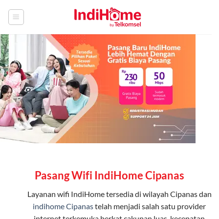
Skip
to
content
Pasang Wifi IndiHome Cipanas
Layanan
wifi IndiHome
tersedia di wilayah Cipanas dan
indihome Cipanas
telah menjadi salah satu provider
internet terkemuka berkat cakupan luas, kecepatan