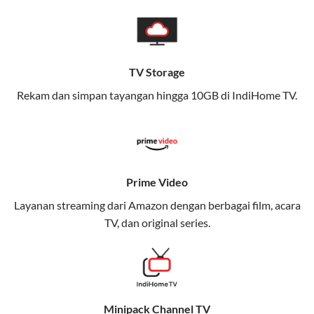
pengalaman broadband yang seamless,
memungkinkan Anda menikmati internet cepat baik
di rumah maupun saat bepergian.
TV Storage
Dengan Telkomsel One, Anda tidak terikat pada satu
teknologi jaringan tertentu, sehingga bisa menikmati
Rekam dan simpan tayangan hingga 10GB di IndiHome TV.
fleksibilitas dan kenyamanan maksimal.
Keunggulan Telkomsel One
Kecepatan Internet Hingga 300 Mbps
Prime Video
Nikmati kecepatan internet super cepat untuk
Layanan streaming dari Amazon dengan berbagai film, acara
streaming, gaming, dan bekerja dari rumah.
TV, dan original series.
Dynamic IP
Memudahkan Anda dalam mengelola jaringan dan
meningkatkan keamanan.
Minipack Channel TV
Kuota Keluarga