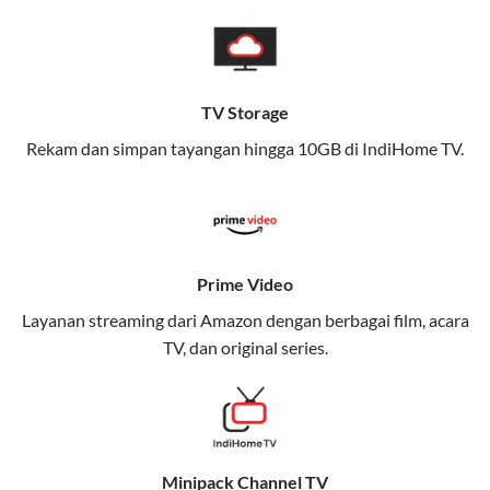
pengalaman broadband yang seamless,
memungkinkan Anda menikmati internet cepat baik
di rumah maupun saat bepergian.
TV Storage
Dengan Telkomsel One, Anda tidak terikat pada satu
teknologi jaringan tertentu, sehingga bisa menikmati
Rekam dan simpan tayangan hingga 10GB di IndiHome TV.
fleksibilitas dan kenyamanan maksimal.
Keunggulan Telkomsel One
Kecepatan Internet Hingga 300 Mbps
Prime Video
Nikmati kecepatan internet super cepat untuk
Layanan streaming dari Amazon dengan berbagai film, acara
streaming, gaming, dan bekerja dari rumah.
TV, dan original series.
Dynamic IP
Memudahkan Anda dalam mengelola jaringan dan
meningkatkan keamanan.
Minipack Channel TV
Kuota Keluarga