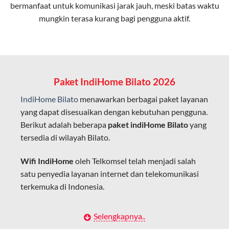
bermanfaat untuk komunikasi jarak jauh, meski batas waktu
Latensi Rendah
mungkin terasa kurang bagi pengguna aktif.
Cocok untuk aktivitas yang membutuhkan koneksi
cepat seperti gaming, streaming, dan video conference.
Kapasitas Lebih Besar
Mampu menangani banyak perangkat sekaligus tanpa
Paket IndiHome Bilato 2026
penurunan kualitas koneksi.
IndiHome Bilato
menawarkan berbagai paket layanan
Dengan teknologi ini, IndiHome memberikan pengalaman
yang dapat disesuaikan dengan kebutuhan pengguna.
internet yang lebih baik bagi pengguna untuk bekerja,
Berikut adalah beberapa
paket indiHome Bilato
yang
belajar, dan hiburan di rumah.
tersedia di wilayah Bilato.
IndiHome sering disebut sebagai WiFi IndiHome karena
Wifi IndiHome
oleh Telkomsel telah menjadi salah
layanan internet yang disediakan menggunakan jaringan
satu penyedia layanan internet dan telekomunikasi
fiber optic dapat dikoneksikan melalui perangkat router
terkemuka di Indonesia.
WiFi.
Hal ini memungkinkan pengguna untuk mengakses
Dengan berbagai pilihan paket indihome Bilato yang
Selengkapnya..
internet secara nirkabel (wireless) di rumah atau tempat
disesuaikan dengan kebutuhan pengguna,
IndiHome