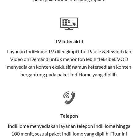
satu paket.
Teknologi di Balik WiFi IndiHome
Wifi IndiHome menggunakan teknologi Fiber To The
Home (FTTH), yang berarti koneksi internet
TV Interaktif
menggunakan kabel serat optik hingga ke rumah
pelanggan. Teknologi ini memiliki beberapa
Layanan
IndiHome TV
dilengkapi fitur Pause & Rewind dan
keunggulan:
Video on Demand untuk menonton lebih fleksibel. VOD
menyediakan konten eksklusif, namun ketersediaan konten
Kecepatan Tinggi
bergantung pada paket IndiHome yang dipilih.
Serat optik mampu mentransmisikan data dalam
kecepatan tinggi hingga 1 Gbps, lebih cepat
dibandingkan kabel tembaga atau DSL.
Koneksi Stabil
Telepon
Minim gangguan dari cuaca atau interferensi
IndiHome menyediakan layanan
telepon IndiHome
hingga
elektromagnetik, sehingga koneksi tetap lancar.
100 menit, sesuai paket IndiHome yang dipilih. Fitur ini