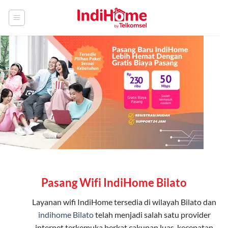
Skip
to
content
Pasang Wifi IndiHome Bilato
Layanan
wifi IndiHome
tersedia di wilayah Bilato dan
indihome Bilato
telah menjadi salah satu provider
internet terkemuka berkat cakupan luas, kecepatan