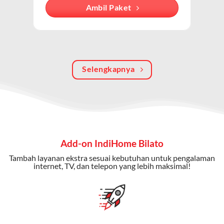
Dengan paket ini, Anda bisa menikmati hiburan TV
Ambil Paket
berkualitas, internet cepat, dan komunikasi telepon
dalam satu langganan.
Keunggulan Paket IndiHome Internet, TV & Telepon
Selengkapnya
Internet Cepat:
Kecepatan wifi IndiHome ini mencapai
300 Mbps untuk aktivitas online tanpa hambatan.
TV Interaktif:
Akses ratusan channel TV lokal dan
internasional, termasuk fitur replay dan on-demand.
Telepon Rumah:
Gratis nelpon lokal dan interlokal dengan
Add-on IndiHome Bilato
kuota tertentu.
Tambah layanan ekstra sesuai kebutuhan untuk pengalaman
Bonus Fitur:
Beberapa paket menyertakan bonus seperti
internet, TV, dan telepon yang lebih maksimal!
gratis streaming platform atau diskon langganan.
Selain Paket IndiHome yang
menawarkan layanan internet,