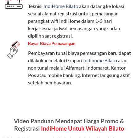
Teknisi
IndiHome Bilato
akan datang ke lokasi
Paket Easy cocok untuk kebutuhan dasar, Paket
sesuai alamat registrasi untuk pemasangan
Complete untuk yang menginginkan fitur lengkap,
perangkat wifi IndiHome dalam 1-3 hari
dan Paket Dynamic IP untuk pengguna yang
kerja,sesuai jadwal pemasangan yang sudah
memprioritaskan kecepatan internet tinggi.
dipilih saat registrasi.
Bayar Biaya Pemasangan
Paket Telkomsel One dengan Kuota Keluarga
Pembayaran tunai biaya pemasangan baru dapat
Salah satu fitur unggulan Telkomsel One adalah Paket
dilakukan melalui Grapari
Indihome Bilato
atau
Kuota Keluarga. Dengan kuota hingga 30 GB, Anda
non tunai melalui Alfamart, Indomaret, Kantor
bisa membagikan internet kepada anggota keluarga
Pos atau mobile banking. Internet langsung aktif
atau teman tanpa perlu khawatir kehabisan kuota.
setelah pembayaran.
Berikut adalah detailnya:
Kuota Keluarga 30 GB
Kuota ini dapat digunakan secara bersama-sama oleh
Video Panduan Mendapat Harga Promo &
Admin (pelanggan utama) dan anggota yang terdaftar.
Registrasi
IndiHome Untuk Wilayah Bilato
Bisa Dibagi Hingga 5 Anggota