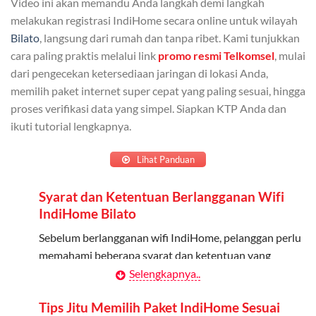
Video ini akan memandu Anda langkah demi langkah
Admin dapat mendaftarkan hingga 5 anggota
melakukan registrasi IndiHome secara online untuk wilayah
keluarga atau teman untuk menggunakan kuota ini.
Bilato
, langsung dari rumah dan tanpa ribet. Kami tunjukkan
cara paling praktis melalui link
promo resmi Telkomsel
, mulai
Berlaku Nasional
dari pengecekan ketersediaan jaringan di lokasi Anda,
memilih paket internet super cepat yang paling sesuai, hingga
Kuota keluarga bisa digunakan di seluruh Indonesia
proses verifikasi data yang simpel. Siapkan KTP Anda dan
untuk jaringan 2G, 3G, dan 4G.
ikuti tutorial lengkapnya.
Tidak Berlaku untuk Roaming
Lihat Panduan
Kuota ini hanya bisa digunakan di dalam negeri.
Syarat dan Ketentuan Berlangganan Wifi
Cara Menggunakan Kuota Keluarga
IndiHome Bilato
Daftarkan Anggota: Admin dapat mendaftarkan anggota
Sebelum berlangganan wifi IndiHome, pelanggan perlu
melalui aplikasi MyTelkomsel atau website Telkomsel One.
memahami beberapa syarat dan ketentuan yang
berlaku:
Selengkapnya..
Bagikan Kuota: Setelah terdaftar, anggota bisa langsung
menggunakan kuota keluarga.
Kontrak Berlangganan
Tips Jitu Memilih Paket IndiHome Sesuai
Pantau Penggunaan: Admin dapat memantau penggunaan