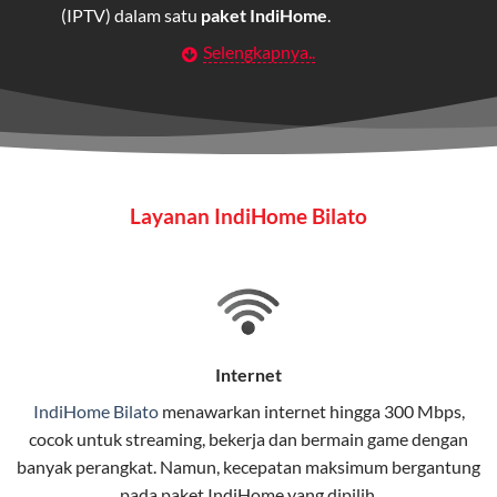
(IPTV) dalam satu
paket IndiHome
.
Selengkapnya..
Layanan Wifi Indihome ini dirancang untuk
memberikan solusi lengkap bagi rumah tangga, bisnis,
maupun individu yang membutuhkan konektivitas dan
hiburan berkualitas tinggi.
Wifi IndiHome
Layanan IndiHome Bilato
Wifi IndiHome adalah layanan
internet
berbasis fiber
optic yang disediakan oleh Telkom Indonesia untuk
pengguna rumah dan bisnis.
IndiHome menawarkan koneksi internet yang cepat,
stabil, dan memiliki berbagai pilihan paket IndiHome
Internet
yang dapat disesuaikan dengan kebutuhan pengguna.
IndiHome Bilato
menawarkan
internet
hingga 300 Mbps,
cocok untuk streaming, bekerja dan bermain game dengan
Selain internet, layanan IndiHome juga mencakup TV
banyak perangkat. Namun, kecepatan maksimum bergantung
interaktif (
IndiHome TV
) dan telepon rumah dalam
pada paket IndiHome yang dipilih.