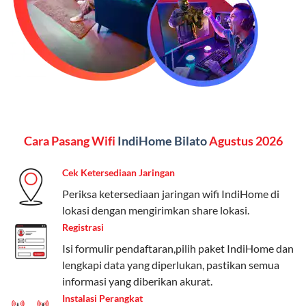
menginginkan internet, komunikasi, dan hiburan
(streaming & TV) dalam satu paket.
Paket Dynamic IP
Harga:
Mulai dari Rp 180.000 hingga Rp 888.000/bulan
Fitur:
Kecepatan internet 10Mbps-300Mbps, kuota
Cara Pasang Wifi
IndiHome Bilato
Agustus 2026
keluarga, nelpon & SMS semua operator, dan akses
Disney+ (untuk paket tertentu).
Cek Ketersediaan Jaringan
Kelebihan:
Cocok untuk pengguna yang membutuhkan
Periksa ketersediaan jaringan wifi IndiHome di
koneksi internet cepat dan stabil dengan fleksibilitas
lokasi dengan mengirimkan share lokasi.
kuota. Pilihan harga bervariasi sesuai kebutuhan.
Registrasi
Isi formulir pendaftaran,pilih paket IndiHome dan
Telkomsel One menyediakan pilihan paket yang
lengkapi data yang diperlukan, pastikan semua
beragam, mulai dari paket hemat hingga premium.
informasi yang diberikan akurat.
Pengguna bisa memilih sesuai kebutuhan, baik untuk
Instalasi Perangkat
internet, komunikasi, atau hiburan.