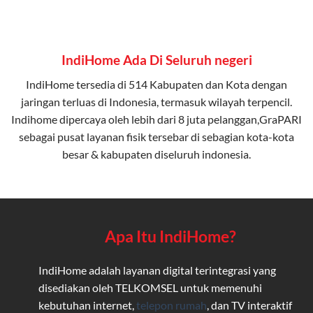
IndiHome Ada Di Seluruh negeri
IndiHome tersedia di 514 Kabupaten dan Kota dengan
jaringan terluas di Indonesia, termasuk wilayah terpencil.
Indihome dipercaya oleh lebih dari 8 juta pelanggan,GraPARI
sebagai pusat layanan fisik tersebar di sebagian kota-kota
besar & kabupaten diseluruh indonesia.
Apa Itu IndiHome?
IndiHome adalah layanan digital terintegrasi yang
disediakan oleh TELKOMSEL untuk memenuhi
kebutuhan internet,
telepon rumah
, dan TV interaktif