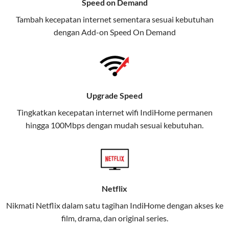
Speed on Demand
TV, dan telepon rumah, Telkomsel
Tambah kecepatan internet sementara sesuai kebutuhan
juga menghadirkan Telkomsel
dengan Add-on
Speed On Demand
One, sebuah solusi lengkap untuk
kebutuhan digital Anda.
Telkomsel One menggabungkan
layanan internet, hiburan, dan
Upgrade Speed
komunikasi dalam satu paket
Tingkatkan kecepatan internet wifi IndiHome permanen
praktis.
hingga 100Mbps dengan mudah sesuai kebutuhan.
Apa Itu Telkomsel One?
Telkomsel One adalah layanan konvergensi yang
menggabungkan konektivitas internet rumah
(IndiHome/Telkomsel Orbit) dan mobile internet
Netflix
(Telkomsel) dalam satu paket.
Nikmati Netflix dalam satu tagihan IndiHome dengan akses ke
film, drama, dan original series.
Layanan ini dirancang untuk memberikan