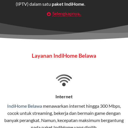
(IPTV) dalam satu
paket IndiHome
.
Selengkapnya..
Layanan Wifi Indihome ini dirancang untuk
memberikan solusi lengkap bagi rumah tangga, bisnis,
maupun individu yang membutuhkan konektivitas dan
hiburan berkualitas tinggi.
Wifi IndiHome
Layanan IndiHome Belawa
Wifi IndiHome adalah layanan
internet
berbasis fiber
optic yang disediakan oleh Telkom Indonesia untuk
pengguna rumah dan bisnis.
IndiHome menawarkan koneksi internet yang cepat,
stabil, dan memiliki berbagai pilihan paket IndiHome
Internet
yang dapat disesuaikan dengan kebutuhan pengguna.
IndiHome Belawa
menawarkan
internet
hingga 300 Mbps,
cocok untuk streaming, bekerja dan bermain game dengan
Selain internet, layanan IndiHome juga mencakup TV
banyak perangkat. Namun, kecepatan maksimum bergantung
interaktif (
IndiHome TV
) dan telepon rumah dalam
pada paket IndiHome yang dipilih.