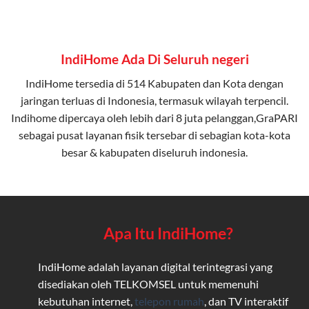
IndiHome Ada Di Seluruh negeri
IndiHome tersedia di 514 Kabupaten dan Kota dengan
jaringan terluas di Indonesia, termasuk wilayah terpencil.
Indihome dipercaya oleh lebih dari 8 juta pelanggan,GraPARI
sebagai pusat layanan fisik tersebar di sebagian kota-kota
besar & kabupaten diseluruh indonesia.
Apa Itu IndiHome?
IndiHome adalah layanan digital terintegrasi yang
disediakan oleh TELKOMSEL untuk memenuhi
kebutuhan internet,
telepon rumah
, dan TV interaktif