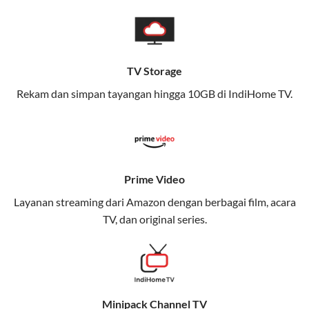
pengalaman broadband yang seamless,
memungkinkan Anda menikmati internet cepat baik
di rumah maupun saat bepergian.
TV Storage
Dengan Telkomsel One, Anda tidak terikat pada satu
teknologi jaringan tertentu, sehingga bisa menikmati
Rekam dan simpan tayangan hingga 10GB di IndiHome TV.
fleksibilitas dan kenyamanan maksimal.
Keunggulan Telkomsel One
Kecepatan Internet Hingga 300 Mbps
Prime Video
Nikmati kecepatan internet super cepat untuk
Layanan streaming dari Amazon dengan berbagai film, acara
streaming, gaming, dan bekerja dari rumah.
TV, dan original series.
Dynamic IP
Memudahkan Anda dalam mengelola jaringan dan
meningkatkan keamanan.
Minipack Channel TV
Kuota Keluarga