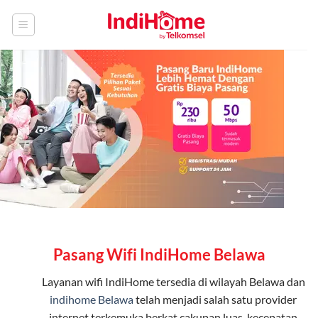
Skip
to
content
Pasang Wifi IndiHome Belawa
Layanan
wifi IndiHome
tersedia di wilayah Belawa dan
indihome Belawa
telah menjadi salah satu provider
internet terkemuka berkat cakupan luas, kecepatan