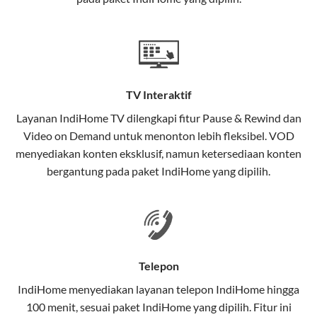
satu paket.
Teknologi di Balik WiFi IndiHome
Wifi IndiHome menggunakan teknologi Fiber To The
Home (FTTH), yang berarti koneksi internet
TV Interaktif
menggunakan kabel serat optik hingga ke rumah
pelanggan. Teknologi ini memiliki beberapa
Layanan
IndiHome TV
dilengkapi fitur Pause & Rewind dan
keunggulan:
Video on Demand untuk menonton lebih fleksibel. VOD
menyediakan konten eksklusif, namun ketersediaan konten
Kecepatan Tinggi
bergantung pada paket IndiHome yang dipilih.
Serat optik mampu mentransmisikan data dalam
kecepatan tinggi hingga 1 Gbps, lebih cepat
dibandingkan kabel tembaga atau DSL.
Koneksi Stabil
Telepon
Minim gangguan dari cuaca atau interferensi
IndiHome menyediakan layanan
telepon IndiHome
hingga
elektromagnetik, sehingga koneksi tetap lancar.
100 menit, sesuai paket IndiHome yang dipilih. Fitur ini