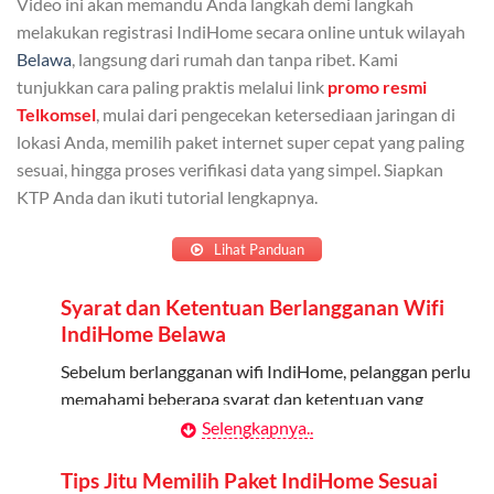
Video ini akan memandu Anda langkah demi langkah
Admin dapat mendaftarkan hingga 5 anggota
melakukan registrasi IndiHome secara online untuk wilayah
keluarga atau teman untuk menggunakan kuota ini.
Belawa
, langsung dari rumah dan tanpa ribet. Kami
tunjukkan cara paling praktis melalui link
promo resmi
Berlaku Nasional
Telkomsel
, mulai dari pengecekan ketersediaan jaringan di
lokasi Anda, memilih paket internet super cepat yang paling
Kuota keluarga bisa digunakan di seluruh Indonesia
sesuai, hingga proses verifikasi data yang simpel. Siapkan
untuk jaringan 2G, 3G, dan 4G.
KTP Anda dan ikuti tutorial lengkapnya.
Tidak Berlaku untuk Roaming
Lihat Panduan
Kuota ini hanya bisa digunakan di dalam negeri.
Syarat dan Ketentuan Berlangganan Wifi
Cara Menggunakan Kuota Keluarga
IndiHome Belawa
Daftarkan Anggota: Admin dapat mendaftarkan anggota
Sebelum berlangganan wifi IndiHome, pelanggan perlu
melalui aplikasi MyTelkomsel atau website Telkomsel One.
memahami beberapa syarat dan ketentuan yang
berlaku:
Selengkapnya..
Bagikan Kuota: Setelah terdaftar, anggota bisa langsung
menggunakan kuota keluarga.
Kontrak Berlangganan
Tips Jitu Memilih Paket IndiHome Sesuai
Pantau Penggunaan: Admin dapat memantau penggunaan