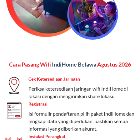
menginginkan internet, komunikasi, dan hiburan
(streaming & TV) dalam satu paket.
Paket Dynamic IP
Harga:
Mulai dari Rp 180.000 hingga Rp 888.000/bulan
Fitur:
Kecepatan internet 10Mbps-300Mbps, kuota
Cara Pasang Wifi
IndiHome Belawa
Agustus 2026
keluarga, nelpon & SMS semua operator, dan akses
Disney+ (untuk paket tertentu).
Cek Ketersediaan Jaringan
Kelebihan:
Cocok untuk pengguna yang membutuhkan
Periksa ketersediaan jaringan wifi IndiHome di
koneksi internet cepat dan stabil dengan fleksibilitas
lokasi dengan mengirimkan share lokasi.
kuota. Pilihan harga bervariasi sesuai kebutuhan.
Registrasi
Isi formulir pendaftaran,pilih paket IndiHome dan
Telkomsel One menyediakan pilihan paket yang
lengkapi data yang diperlukan, pastikan semua
beragam, mulai dari paket hemat hingga premium.
informasi yang diberikan akurat.
Pengguna bisa memilih sesuai kebutuhan, baik untuk
Instalasi Perangkat
internet, komunikasi, atau hiburan.