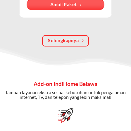
Dengan paket ini, Anda bisa menikmati hiburan TV
Ambil Paket
berkualitas, internet cepat, dan komunikasi telepon
dalam satu langganan.
Keunggulan Paket IndiHome Internet, TV & Telepon
Selengkapnya
Internet Cepat:
Kecepatan wifi IndiHome ini mencapai
300 Mbps untuk aktivitas online tanpa hambatan.
TV Interaktif:
Akses ratusan channel TV lokal dan
internasional, termasuk fitur replay dan on-demand.
Telepon Rumah:
Gratis nelpon lokal dan interlokal dengan
Add-on IndiHome Belawa
kuota tertentu.
Tambah layanan ekstra sesuai kebutuhan untuk pengalaman
Bonus Fitur:
Beberapa paket menyertakan bonus seperti
internet, TV, dan telepon yang lebih maksimal!
gratis streaming platform atau diskon langganan.
Selain Paket IndiHome yang
menawarkan layanan internet,