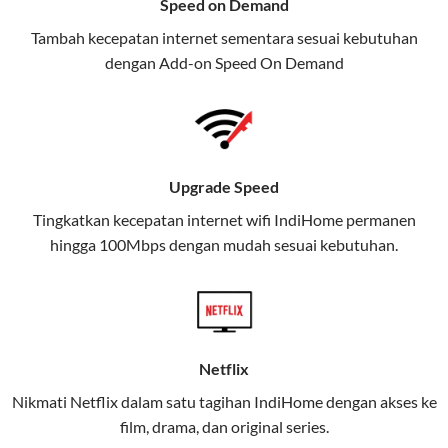
Speed on Demand
TV, dan telepon rumah, Telkomsel
Tambah kecepatan internet sementara sesuai kebutuhan
juga menghadirkan Telkomsel
dengan Add-on
Speed On Demand
One, sebuah solusi lengkap untuk
kebutuhan digital Anda.
Telkomsel One menggabungkan
layanan internet, hiburan, dan
Upgrade Speed
komunikasi dalam satu paket
Tingkatkan kecepatan internet wifi IndiHome permanen
praktis.
hingga 100Mbps dengan mudah sesuai kebutuhan.
Apa Itu Telkomsel One?
Telkomsel One adalah layanan konvergensi yang
menggabungkan konektivitas internet rumah
(IndiHome/Telkomsel Orbit) dan mobile internet
Netflix
(Telkomsel) dalam satu paket.
Nikmati Netflix dalam satu tagihan IndiHome dengan akses ke
film, drama, dan original series.
Layanan ini dirancang untuk memberikan