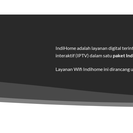
IndiHome adalah layanan digital ter
interaktif (IPTV) dalam satu
paket In
Layanan Wifi Indihome ini dirancang 
dan hiburan berkualitas tinggi.
Wifi IndiHome adalah layanan
interne
IndiHome menawarkan koneksi internet
kebutuhan pengguna.