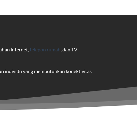
uhan internet,
telepon rumah
, dan TV
pun individu yang membutuhkan konektivitas
uk pengguna rumah dan bisnis.
me yang dapat disesuaikan dengan