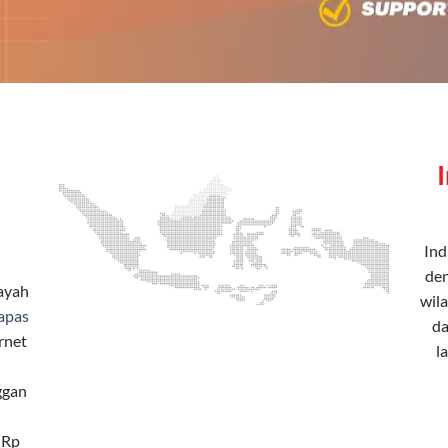
Ind
den
layah
wila
apas
da
rnet
l
ggan
 Rp