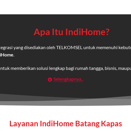
Apa Itu IndiHome?
integrasi yang disediakan oleh TELKOMSEL untuk memenuhi kebut
diHome
.
untuk memberikan solusi lengkap bagi rumah tangga, bisnis, mau
Selengkapnya..
Wifi IndiHome
t
berbasis fiber optic yang disediakan oleh Telkom Indonesia unt
 yang cepat, stabil, dan memiliki berbagai pilihan paket IndiHo
Layanan IndiHome Batang Kapas