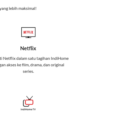
yang lebih maksimal!
Netflix
i Netflix dalam satu tagihan IndiHome
an akses ke film, drama, dan original
uga menghadirkan Telkomsel One, sebuah
series.
iburan, dan komunikasi dalam satu paket
 mobile internet (Telkomsel) dalam satu paket.