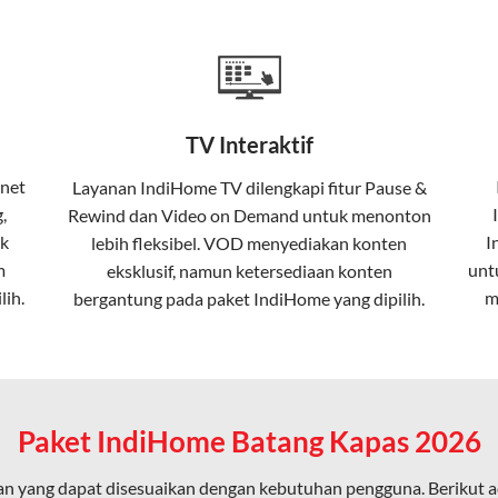
a mencakup TV interaktif (
IndiHome TV
) dan telepon rumah dalam
Home
Fiber To The Home (FTTH), yang berarti koneksi internet menggu
TV Interaktif
erapa keunggulan:
rnet
Layanan
IndiHome TV
dilengkapi fitur Pause &
,
Rewind dan Video on Demand untuk menonton
ta dalam kecepatan tinggi hingga 1 Gbps, lebih cepat dibanding
k
I
lebih fleksibel. VOD menyediakan konten
m
unt
eksklusif, namun ketersediaan konten
lih.
m
bergantung pada paket IndiHome yang dipilih.
erensi elektromagnetik, sehingga koneksi tetap lancar.
an koneksi cepat seperti gaming, streaming, dan video conferenc
Paket IndiHome Batang Kapas 2026
n yang dapat disesuaikan dengan kebutuhan pengguna. Berikut 