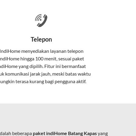
 satu paket.
nakan kabel serat optik hingga ke rumah
Telepon
IndiHome menyediakan layanan
telepon
IndiHome
hingga 100 menit, sesuai paket
kan kabel tembaga atau DSL.
ndiHome yang dipilih. Fitur ini bermanfaat
uk komunikasi jarak jauh, meski batas waktu
ungkin terasa kurang bagi pengguna aktif.
e.
adalah beberapa
paket indiHome Batang Kapas
yang