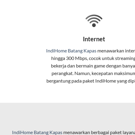
Selain internet, layanan IndiHome jug
Teknologi di Balik WiFi Indi
Wifi IndiHome menggunakan teknologi 
Internet
pelanggan. Teknologi ini memiliki beb
IndiHome Batang Kapas
menawarkan
inte
Kecepatan Tinggi
hingga 300 Mbps, cocok untuk streaming
Serat optik mampu mentransmisikan da
bekerja dan bermain game dengan banya
perangkat. Namun, kecepatan maksimu
Koneksi Stabil
bergantung pada paket IndiHome yang dipi
Minim gangguan dari cuaca atau interf
Latensi Rendah
Cocok untuk aktivitas yang membutuhk
Kapasitas Lebih Besar
IndiHome Batang Kapas
menawarkan berbagai paket layana