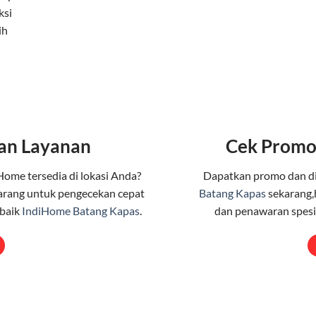
ksi
ih
an Layanan
Cek Promo
Home tersedia di lokasi Anda?
Dapatkan promo dan d
arang untuk pengecekan cepat
Batang Kapas
sekarang,
rbaik
IndiHome Batang Kapas
.
dan penawaran spesia