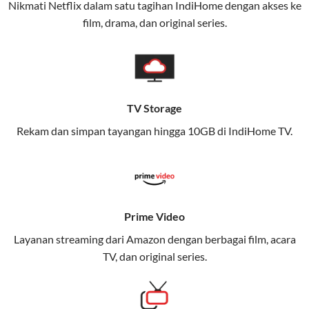
Nikmati Netflix dalam satu tagihan IndiHome dengan akses ke
film, drama, dan original series.
Layanan ini dirancang untuk memberikan
pengalaman broadband yang seamless,
memungkinkan Anda menikmati internet cepat baik
di rumah maupun saat bepergian.
TV Storage
Dengan Telkomsel One, Anda tidak terikat pada satu
teknologi jaringan tertentu, sehingga bisa menikmati
Rekam dan simpan tayangan hingga 10GB di IndiHome TV.
fleksibilitas dan kenyamanan maksimal.
Keunggulan Telkomsel One
Kecepatan Internet Hingga 300 Mbps
Prime Video
Nikmati kecepatan internet super cepat untuk
Layanan streaming dari Amazon dengan berbagai film, acara
streaming, gaming, dan bekerja dari rumah.
TV, dan original series.
Dynamic IP
Memudahkan Anda dalam mengelola jaringan dan