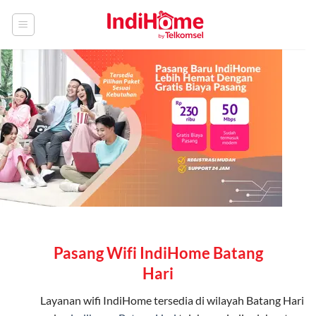
Skip
to
content
Pasang Wifi IndiHome Batang
Hari
Layanan
wifi IndiHome
tersedia di wilayah Batang Hari