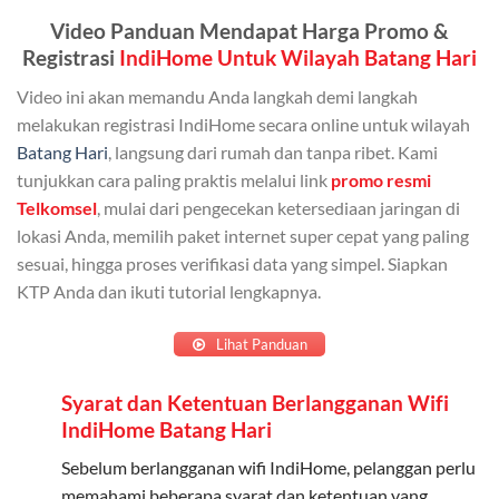
Admin (pelanggan utama) dan anggota yang terdaftar.
Video Panduan Mendapat Harga Promo &
Bisa Dibagi Hingga 5 Anggota
Registrasi
IndiHome Untuk Wilayah Batang Hari
Admin dapat mendaftarkan hingga 5 anggota
Video ini akan memandu Anda langkah demi langkah
keluarga atau teman untuk menggunakan kuota ini.
melakukan registrasi IndiHome secara online untuk wilayah
Batang Hari
, langsung dari rumah dan tanpa ribet. Kami
Berlaku Nasional
tunjukkan cara paling praktis melalui link
promo resmi
Kuota keluarga bisa digunakan di seluruh Indonesia
Telkomsel
, mulai dari pengecekan ketersediaan jaringan di
untuk jaringan 2G, 3G, dan 4G.
lokasi Anda, memilih paket internet super cepat yang paling
sesuai, hingga proses verifikasi data yang simpel. Siapkan
Tidak Berlaku untuk Roaming
KTP Anda dan ikuti tutorial lengkapnya.
Kuota ini hanya bisa digunakan di dalam negeri.
Lihat Panduan
Cara Menggunakan Kuota Keluarga
Syarat dan Ketentuan Berlangganan Wifi
Daftarkan Anggota: Admin dapat mendaftarkan anggota
IndiHome Batang Hari
melalui aplikasi MyTelkomsel atau website Telkomsel One.
Sebelum berlangganan wifi IndiHome, pelanggan perlu
Bagikan Kuota: Setelah terdaftar, anggota bisa langsung
memahami beberapa syarat dan ketentuan yang