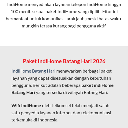
IndiHome menyediakan layanan
telepon IndiHome
hingga
elektromagnetik, sehingga koneksi tetap lancar.
100 menit, sesuai paket IndiHome yang dipilih. Fitur ini
bermanfaat untuk komunikasi jarak jauh, meski batas waktu
Latensi Rendah
mungkin terasa kurang bagi pengguna aktif.
Cocok untuk aktivitas yang membutuhkan koneksi
cepat seperti gaming, streaming, dan video conference.
Kapasitas Lebih Besar
Mampu menangani banyak perangkat sekaligus tanpa
Paket IndiHome Batang Hari 2026
penurunan kualitas koneksi.
IndiHome Batang Hari
menawarkan berbagai paket
Dengan teknologi ini, IndiHome memberikan pengalaman
layanan yang dapat disesuaikan dengan kebutuhan
internet yang lebih baik bagi pengguna untuk bekerja,
pengguna. Berikut adalah beberapa
paket indiHome
belajar, dan hiburan di rumah.
Batang Hari
yang tersedia di wilayah Batang Hari.
IndiHome sering disebut sebagai WiFi IndiHome karena
Wifi IndiHome
oleh Telkomsel telah menjadi salah
layanan internet yang disediakan menggunakan jaringan
satu penyedia layanan internet dan telekomunikasi
fiber optic dapat dikoneksikan melalui perangkat router
terkemuka di Indonesia.
WiFi.