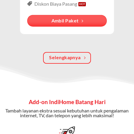
lengkap dari IndiHome yang menggabungkan
Diskon Biaya Pasang
internet, TV kabel (IndiHome TV), dan telepon rumah.
Dengan paket ini, Anda bisa menikmati hiburan TV
Ambil Paket
berkualitas, internet cepat, dan komunikasi telepon
dalam satu langganan.
Keunggulan Paket IndiHome Internet, TV & Telepon
Selengkapnya
Internet Cepat:
Kecepatan wifi IndiHome ini mencapai
300 Mbps untuk aktivitas online tanpa hambatan.
TV Interaktif:
Akses ratusan channel TV lokal dan
internasional, termasuk fitur replay dan on-demand.
Telepon Rumah:
Gratis nelpon lokal dan interlokal dengan
Add-on IndiHome Batang Hari
kuota tertentu.
Tambah layanan ekstra sesuai kebutuhan untuk pengalaman
Bonus Fitur:
Beberapa paket menyertakan bonus seperti
internet, TV, dan telepon yang lebih maksimal!
gratis streaming platform atau diskon langganan.