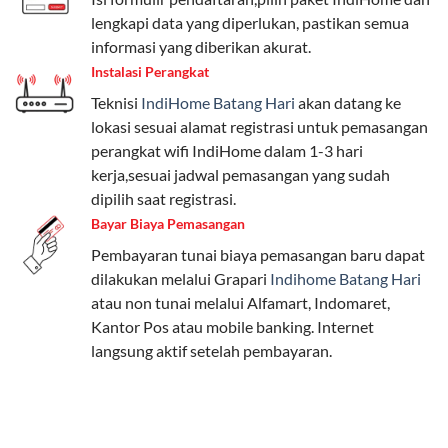
Pengguna bisa memilih sesuai kebutuhan, baik untuk
lengkapi data yang diperlukan, pastikan semua
internet, komunikasi, atau hiburan.
informasi yang diberikan akurat.
Instalasi Perangkat
Paket Easy cocok untuk kebutuhan dasar, Paket
Teknisi
IndiHome Batang Hari
akan datang ke
Complete untuk yang menginginkan fitur lengkap,
lokasi sesuai alamat registrasi untuk pemasangan
dan Paket Dynamic IP untuk pengguna yang
perangkat wifi IndiHome dalam 1-3 hari
memprioritaskan kecepatan internet tinggi.
kerja,sesuai jadwal pemasangan yang sudah
dipilih saat registrasi.
Paket Telkomsel One dengan Kuota Keluarga
Bayar Biaya Pemasangan
Salah satu fitur unggulan Telkomsel One adalah Paket
Pembayaran tunai biaya pemasangan baru dapat
Kuota Keluarga. Dengan kuota hingga 30 GB, Anda
dilakukan melalui Grapari
Indihome Batang Hari
bisa membagikan internet kepada anggota keluarga
atau non tunai melalui Alfamart, Indomaret,
atau teman tanpa perlu khawatir kehabisan kuota.
Kantor Pos atau mobile banking. Internet
Berikut adalah detailnya:
langsung aktif setelah pembayaran.
Kuota Keluarga 30 GB
Kuota ini dapat digunakan secara bersama-sama oleh