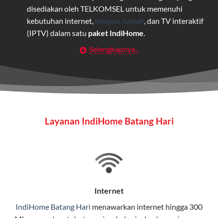
disediakan oleh TELKOMSEL untuk memenuhi
kebutuhan internet,
telepon rumah
, dan TV interaktif
(IPTV) dalam satu
paket IndiHome
.
Selengkapnya..
Layanan Wifi Indihome ini dirancang untuk
memberikan solusi lengkap bagi rumah tangga, bisnis,
maupun individu yang membutuhkan konektivitas dan
hiburan berkualitas tinggi.
Wifi IndiHome
Layanan IndiHome Batang Hari
Wifi IndiHome adalah layanan
internet
berbasis fiber
optic yang disediakan oleh Telkom Indonesia untuk
pengguna rumah dan bisnis.
IndiHome menawarkan koneksi internet yang cepat,
stabil, dan memiliki berbagai pilihan paket IndiHome
Internet
yang dapat disesuaikan dengan kebutuhan pengguna.
IndiHome Batang Hari
menawarkan
internet
hingga 300