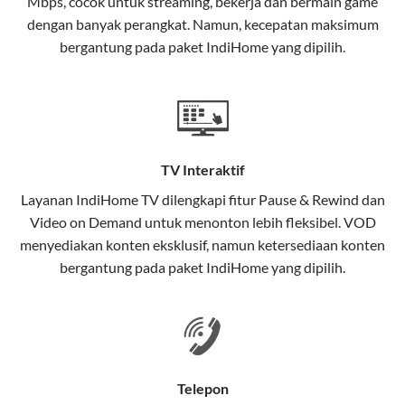
Mbps, cocok untuk streaming, bekerja dan bermain game
Selain internet, layanan IndiHome juga mencakup TV
dengan banyak perangkat. Namun, kecepatan maksimum
interaktif (
IndiHome TV
) dan telepon rumah dalam
bergantung pada paket IndiHome yang dipilih.
satu paket.
Teknologi di Balik WiFi IndiHome
Wifi IndiHome menggunakan teknologi Fiber To The
Home (FTTH), yang berarti koneksi internet
TV Interaktif
menggunakan kabel serat optik hingga ke rumah
pelanggan. Teknologi ini memiliki beberapa
Layanan
IndiHome TV
dilengkapi fitur Pause & Rewind dan
keunggulan:
Video on Demand untuk menonton lebih fleksibel. VOD
menyediakan konten eksklusif, namun ketersediaan konten
Kecepatan Tinggi
bergantung pada paket IndiHome yang dipilih.
Serat optik mampu mentransmisikan data dalam
kecepatan tinggi hingga 1 Gbps, lebih cepat
dibandingkan kabel tembaga atau DSL.
Koneksi Stabil
Telepon
Minim gangguan dari cuaca atau interferensi