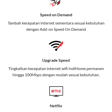
Selain Paket IndiHome yang
menawarkan layanan internet,
Speed on Demand
TV, dan telepon rumah, Telkomsel
Tambah kecepatan internet sementara sesuai kebutuhan
juga menghadirkan Telkomsel
dengan Add-on
Speed On Demand
One, sebuah solusi lengkap untuk
kebutuhan digital Anda.
Telkomsel One menggabungkan
layanan internet, hiburan, dan
Upgrade Speed
komunikasi dalam satu paket
Tingkatkan kecepatan internet wifi IndiHome permanen
praktis.
hingga 100Mbps dengan mudah sesuai kebutuhan.
Apa Itu Telkomsel One?
Telkomsel One adalah layanan konvergensi yang
menggabungkan konektivitas internet rumah
(IndiHome/Telkomsel Orbit) dan mobile internet
Netflix
(Telkomsel) dalam satu paket.