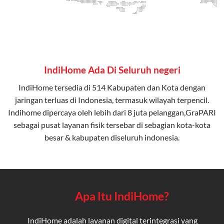
IndiHome Ada Di Seluruh negeri
IndiHome tersedia di 514 Kabupaten dan Kota dengan
jaringan terluas di Indonesia, termasuk wilayah terpencil.
Indihome dipercaya oleh lebih dari 8 juta pelanggan,GraPARI
sebagai pusat layanan fisik tersebar di sebagian kota-kota
besar & kabupaten diseluruh indonesia.
Apa Itu IndiHome?
IndiHome adalah layanan digital terintegrasi yang