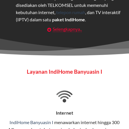
disediakan oleh TELKOMSEL untuk memenuhi
kebutuhan internet,
telepon rumah
, dan TV interaktif
(IPTV) dalam satu
paket IndiHome
.
Selengkapnya..
Layanan Wifi Indihome ini dirancang untuk
memberikan solusi lengkap bagi rumah tangga, bisnis,
maupun individu yang membutuhkan konektivitas dan
hiburan berkualitas tinggi.
Wifi IndiHome
Layanan IndiHome Banyuasin I
Wifi IndiHome adalah layanan
internet
berbasis fiber
optic yang disediakan oleh Telkom Indonesia untuk
pengguna rumah dan bisnis.
IndiHome menawarkan koneksi internet yang cepat,
stabil, dan memiliki berbagai pilihan paket IndiHome
Internet
yang dapat disesuaikan dengan kebutuhan pengguna.
IndiHome Banyuasin I
menawarkan
internet
hingga 300