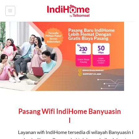
Skip
to
content
Pasang Wifi IndiHome Banyuasin
I
Layanan
wifi IndiHome
tersedia di wilayah Banyuasin I