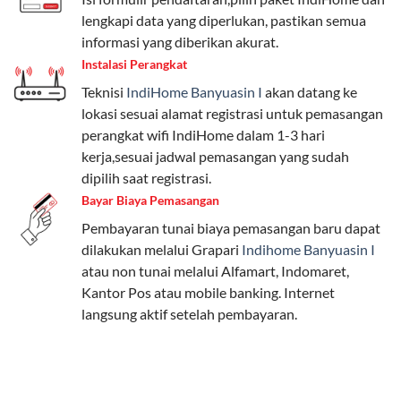
Pengguna bisa memilih sesuai kebutuhan, baik untuk
lengkapi data yang diperlukan, pastikan semua
internet, komunikasi, atau hiburan.
informasi yang diberikan akurat.
Instalasi Perangkat
Paket Easy cocok untuk kebutuhan dasar, Paket
Teknisi
IndiHome Banyuasin I
akan datang ke
Complete untuk yang menginginkan fitur lengkap,
lokasi sesuai alamat registrasi untuk pemasangan
dan Paket Dynamic IP untuk pengguna yang
perangkat wifi IndiHome dalam 1-3 hari
memprioritaskan kecepatan internet tinggi.
kerja,sesuai jadwal pemasangan yang sudah
dipilih saat registrasi.
Paket Telkomsel One dengan Kuota Keluarga
Bayar Biaya Pemasangan
Salah satu fitur unggulan Telkomsel One adalah Paket
Pembayaran tunai biaya pemasangan baru dapat
Kuota Keluarga. Dengan kuota hingga 30 GB, Anda
dilakukan melalui Grapari
Indihome Banyuasin I
bisa membagikan internet kepada anggota keluarga
atau non tunai melalui Alfamart, Indomaret,
atau teman tanpa perlu khawatir kehabisan kuota.
Kantor Pos atau mobile banking. Internet
Berikut adalah detailnya:
langsung aktif setelah pembayaran.
Kuota Keluarga 30 GB
Kuota ini dapat digunakan secara bersama-sama oleh