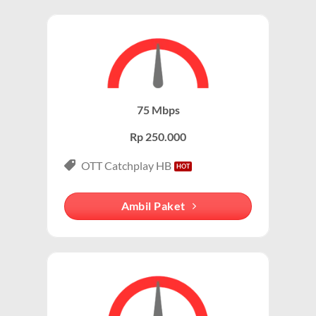
Kecepatan Tinggi:
Wifi IndiHome menawarkan kecepatan
jaringan seluler yang berbasis sinyal dari provider
internet hingga 300 Mbps, tergantung pada paket
seluler (misalnya 4G/5G). Dengan demikian, orang
IndiHome yang dipilih.
menyebutnya WiFi IndiHome untuk membedakan dari
paket data seluler.
Stabil dan Andal:
Menggunakan jaringan fiber optik, koneksi wifi
IndiHome dikenal stabil dan minim gangguan.
Merek yang Melekat dengan Layanan WiFi
75 Mbps
Tanpa Kuota:
Internet wifi indiHome tanpa batas (unlimited)
IndiHome Banyuasin I adalah salah satu penyedia
sehingga Anda bisa streaming, gaming, atau bekerja tanpa
Rp 250.000
internet rumah terbesar di Indonesia, sehingga banyak
khawatir kehabisan kuota.
orang mengasosiasikan layanan WiFi rumah dengan
OTT Catchplay HB
Harga Terjangkau:
Paket ini tersedia dalam berbagai pilihan
IndiHome Banyuasin I. Bahkan, dalam banyak
harga, mulai dari Rp200.000-an per bulan.
percakapan, “WiFi” sering kali langsung diasosiasikan
Ambil Paket
dengan IndiHome , meskipun ada penyedia lain.
Paket IndiHome Internet & Telepon – IndiHome 2P
(Double Play)
Secara teknis, IndiHome adalah layanan internet
berbasis fiber optic, sementara WiFi IndiHome
Paket ini menggabungkan layanan wifi indihome
mengacu pada cara pengguna mengakses internet
cepat dengan telepon rumah yang memungkinkan
melalui jaringan nirkabel yang disediakan oleh
Anda menikmati konektivitas lengkap. Cocok untuk
modem/router IndiHome di rumah atau kantor.