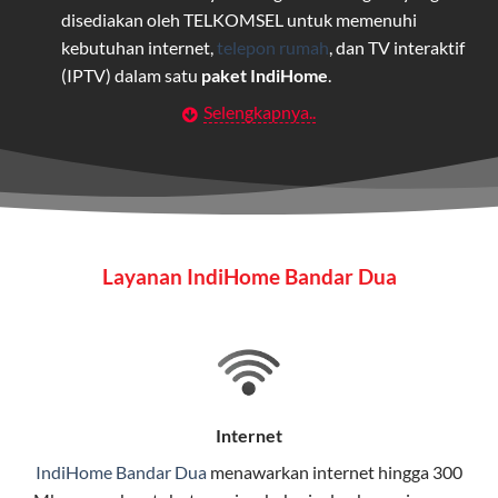
disediakan oleh TELKOMSEL untuk memenuhi
kebutuhan internet,
telepon rumah
, dan TV interaktif
(IPTV) dalam satu
paket IndiHome
.
Selengkapnya..
Layanan Wifi Indihome ini dirancang untuk
memberikan solusi lengkap bagi rumah tangga, bisnis,
maupun individu yang membutuhkan konektivitas dan
hiburan berkualitas tinggi.
Wifi IndiHome
Layanan IndiHome Bandar Dua
Wifi IndiHome adalah layanan
internet
berbasis fiber
optic yang disediakan oleh Telkom Indonesia untuk
pengguna rumah dan bisnis.
IndiHome menawarkan koneksi internet yang cepat,
stabil, dan memiliki berbagai pilihan paket IndiHome
Internet
yang dapat disesuaikan dengan kebutuhan pengguna.
IndiHome Bandar Dua
menawarkan
internet
hingga 300