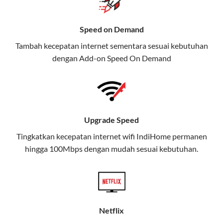
Selain Paket IndiHome yang
menawarkan layanan internet,
Speed on Demand
TV, dan telepon rumah, Telkomsel
Tambah kecepatan internet sementara sesuai kebutuhan
juga menghadirkan Telkomsel
dengan Add-on
Speed On Demand
One, sebuah solusi lengkap untuk
kebutuhan digital Anda.
Telkomsel One menggabungkan
layanan internet, hiburan, dan
Upgrade Speed
komunikasi dalam satu paket
Tingkatkan kecepatan internet wifi IndiHome permanen
praktis.
hingga 100Mbps dengan mudah sesuai kebutuhan.
Apa Itu Telkomsel One?
Telkomsel One adalah layanan konvergensi yang
menggabungkan konektivitas internet rumah
(IndiHome/Telkomsel Orbit) dan mobile internet
Netflix
(Telkomsel) dalam satu paket.