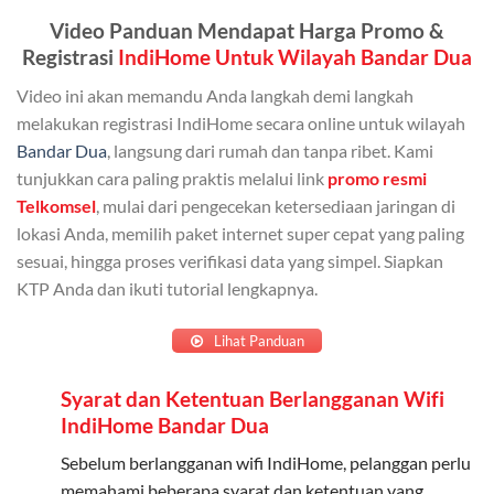
Admin (pelanggan utama) dan anggota yang terdaftar.
Video Panduan Mendapat Harga Promo &
Bisa Dibagi Hingga 5 Anggota
Registrasi
IndiHome Untuk Wilayah Bandar Dua
Admin dapat mendaftarkan hingga 5 anggota
Video ini akan memandu Anda langkah demi langkah
keluarga atau teman untuk menggunakan kuota ini.
melakukan registrasi IndiHome secara online untuk wilayah
Bandar Dua
, langsung dari rumah dan tanpa ribet. Kami
Berlaku Nasional
tunjukkan cara paling praktis melalui link
promo resmi
Kuota keluarga bisa digunakan di seluruh Indonesia
Telkomsel
, mulai dari pengecekan ketersediaan jaringan di
untuk jaringan 2G, 3G, dan 4G.
lokasi Anda, memilih paket internet super cepat yang paling
sesuai, hingga proses verifikasi data yang simpel. Siapkan
Tidak Berlaku untuk Roaming
KTP Anda dan ikuti tutorial lengkapnya.
Kuota ini hanya bisa digunakan di dalam negeri.
Lihat Panduan
Cara Menggunakan Kuota Keluarga
Syarat dan Ketentuan Berlangganan Wifi
Daftarkan Anggota: Admin dapat mendaftarkan anggota
IndiHome Bandar Dua
melalui aplikasi MyTelkomsel atau website Telkomsel One.
Sebelum berlangganan wifi IndiHome, pelanggan perlu
Bagikan Kuota: Setelah terdaftar, anggota bisa langsung
memahami beberapa syarat dan ketentuan yang