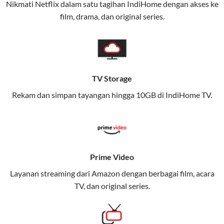
Nikmati Netflix dalam satu tagihan IndiHome dengan akses ke
film, drama, dan original series.
Layanan ini dirancang untuk memberikan
pengalaman broadband yang seamless,
memungkinkan Anda menikmati internet cepat baik
di rumah maupun saat bepergian.
TV Storage
Dengan Telkomsel One, Anda tidak terikat pada satu
teknologi jaringan tertentu, sehingga bisa menikmati
Rekam dan simpan tayangan hingga 10GB di IndiHome TV.
fleksibilitas dan kenyamanan maksimal.
Keunggulan Telkomsel One
Kecepatan Internet Hingga 300 Mbps
Prime Video
Nikmati kecepatan internet super cepat untuk
Layanan streaming dari Amazon dengan berbagai film, acara
streaming, gaming, dan bekerja dari rumah.
TV, dan original series.
Dynamic IP
Memudahkan Anda dalam mengelola jaringan dan