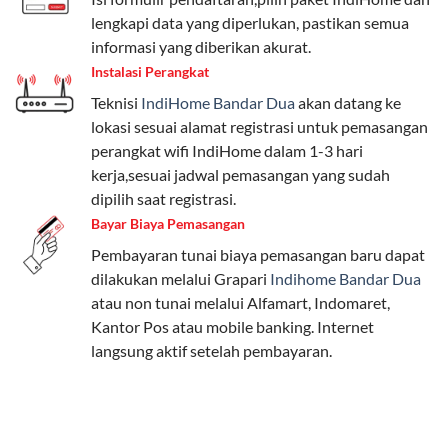
Pengguna bisa memilih sesuai kebutuhan, baik untuk
lengkapi data yang diperlukan, pastikan semua
internet, komunikasi, atau hiburan.
informasi yang diberikan akurat.
Instalasi Perangkat
Paket Easy cocok untuk kebutuhan dasar, Paket
Teknisi
IndiHome Bandar Dua
akan datang ke
Complete untuk yang menginginkan fitur lengkap,
lokasi sesuai alamat registrasi untuk pemasangan
dan Paket Dynamic IP untuk pengguna yang
perangkat wifi IndiHome dalam 1-3 hari
memprioritaskan kecepatan internet tinggi.
kerja,sesuai jadwal pemasangan yang sudah
dipilih saat registrasi.
Paket Telkomsel One dengan Kuota Keluarga
Bayar Biaya Pemasangan
Salah satu fitur unggulan Telkomsel One adalah Paket
Pembayaran tunai biaya pemasangan baru dapat
Kuota Keluarga. Dengan kuota hingga 30 GB, Anda
dilakukan melalui Grapari
Indihome Bandar Dua
bisa membagikan internet kepada anggota keluarga
atau non tunai melalui Alfamart, Indomaret,
atau teman tanpa perlu khawatir kehabisan kuota.
Kantor Pos atau mobile banking. Internet
Berikut adalah detailnya:
langsung aktif setelah pembayaran.
Kuota Keluarga 30 GB
Kuota ini dapat digunakan secara bersama-sama oleh