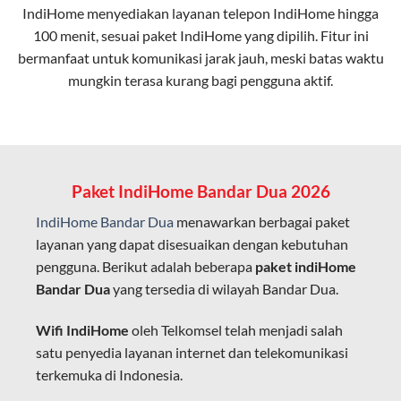
IndiHome menyediakan layanan
telepon IndiHome
hingga
elektromagnetik, sehingga koneksi tetap lancar.
100 menit, sesuai paket IndiHome yang dipilih. Fitur ini
bermanfaat untuk komunikasi jarak jauh, meski batas waktu
Latensi Rendah
mungkin terasa kurang bagi pengguna aktif.
Cocok untuk aktivitas yang membutuhkan koneksi
cepat seperti gaming, streaming, dan video conference.
Kapasitas Lebih Besar
Mampu menangani banyak perangkat sekaligus tanpa
Paket IndiHome Bandar Dua 2026
penurunan kualitas koneksi.
IndiHome Bandar Dua
menawarkan berbagai paket
Dengan teknologi ini, IndiHome memberikan pengalaman
layanan yang dapat disesuaikan dengan kebutuhan
internet yang lebih baik bagi pengguna untuk bekerja,
pengguna. Berikut adalah beberapa
paket indiHome
belajar, dan hiburan di rumah.
Bandar Dua
yang tersedia di wilayah Bandar Dua.
IndiHome sering disebut sebagai WiFi IndiHome karena
Wifi IndiHome
oleh Telkomsel telah menjadi salah
layanan internet yang disediakan menggunakan jaringan
satu penyedia layanan internet dan telekomunikasi
fiber optic dapat dikoneksikan melalui perangkat router
terkemuka di Indonesia.
WiFi.