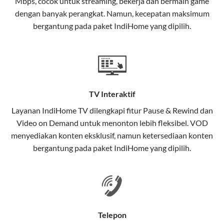
Mbps, cocok untuk streaming, bekerja dan bermain game
Selain internet, layanan IndiHome juga mencakup TV
dengan banyak perangkat. Namun, kecepatan maksimum
interaktif (
IndiHome TV
) dan telepon rumah dalam
bergantung pada paket IndiHome yang dipilih.
satu paket.
Teknologi di Balik WiFi IndiHome
Wifi IndiHome menggunakan teknologi Fiber To The
Home (FTTH), yang berarti koneksi internet
TV Interaktif
menggunakan kabel serat optik hingga ke rumah
pelanggan. Teknologi ini memiliki beberapa
Layanan
IndiHome TV
dilengkapi fitur Pause & Rewind dan
keunggulan:
Video on Demand untuk menonton lebih fleksibel. VOD
menyediakan konten eksklusif, namun ketersediaan konten
Kecepatan Tinggi
bergantung pada paket IndiHome yang dipilih.
Serat optik mampu mentransmisikan data dalam
kecepatan tinggi hingga 1 Gbps, lebih cepat
dibandingkan kabel tembaga atau DSL.
Koneksi Stabil
Telepon
Minim gangguan dari cuaca atau interferensi