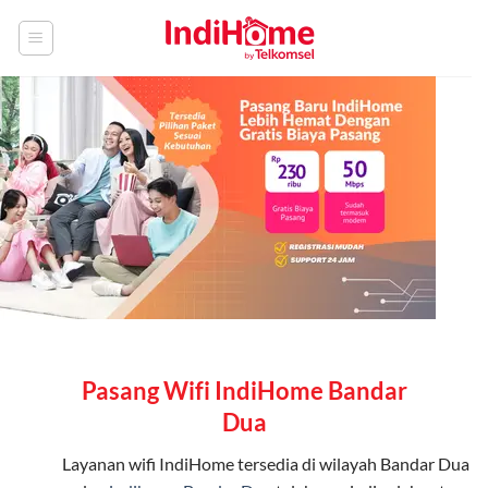
Skip
to
content
Pasang Wifi IndiHome Bandar
Dua
Layanan
wifi IndiHome
tersedia di wilayah Bandar Dua