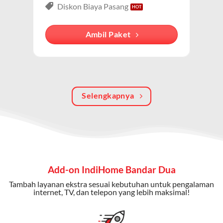
lengkap dari IndiHome yang menggabungkan
Diskon Biaya Pasang
internet, TV kabel (IndiHome TV), dan telepon rumah.
Dengan paket ini, Anda bisa menikmati hiburan TV
Ambil Paket
berkualitas, internet cepat, dan komunikasi telepon
dalam satu langganan.
Keunggulan Paket IndiHome Internet, TV & Telepon
Selengkapnya
Internet Cepat:
Kecepatan wifi IndiHome ini mencapai
300 Mbps untuk aktivitas online tanpa hambatan.
TV Interaktif:
Akses ratusan channel TV lokal dan
internasional, termasuk fitur replay dan on-demand.
Telepon Rumah:
Gratis nelpon lokal dan interlokal dengan
Add-on IndiHome Bandar Dua
kuota tertentu.
Tambah layanan ekstra sesuai kebutuhan untuk pengalaman
Bonus Fitur:
Beberapa paket menyertakan bonus seperti
internet, TV, dan telepon yang lebih maksimal!
gratis streaming platform atau diskon langganan.