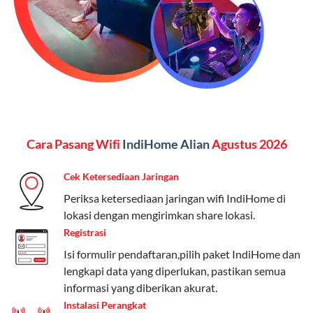
menginginkan internet, komunikasi, dan hiburan
(streaming & TV) dalam satu paket.
Paket Dynamic IP
Harga:
Mulai dari Rp 180.000 hingga Rp 888.000/bulan
Fitur:
Kecepatan internet 10Mbps-300Mbps, kuota
Cara Pasang Wifi
IndiHome Alian
Agustus 2026
keluarga, nelpon & SMS semua operator, dan akses
Disney+ (untuk paket tertentu).
Cek Ketersediaan Jaringan
Kelebihan:
Cocok untuk pengguna yang membutuhkan
Periksa ketersediaan jaringan wifi IndiHome di
koneksi internet cepat dan stabil dengan fleksibilitas
lokasi dengan mengirimkan share lokasi.
kuota. Pilihan harga bervariasi sesuai kebutuhan.
Registrasi
Isi formulir pendaftaran,pilih paket IndiHome dan
Telkomsel One menyediakan pilihan paket yang
lengkapi data yang diperlukan, pastikan semua
beragam, mulai dari paket hemat hingga premium.
informasi yang diberikan akurat.
Pengguna bisa memilih sesuai kebutuhan, baik untuk
Instalasi Perangkat
internet, komunikasi, atau hiburan.