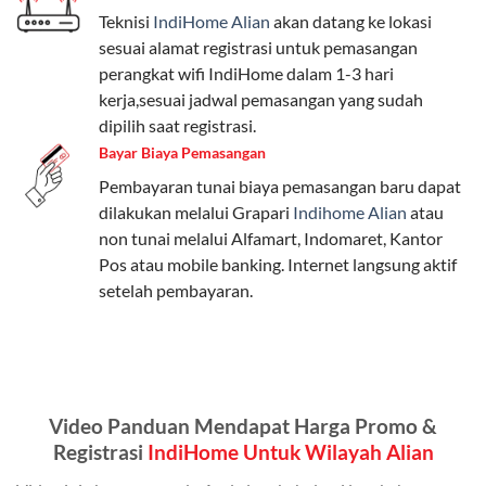
Teknisi
IndiHome Alian
akan datang ke lokasi
Paket Easy cocok untuk kebutuhan dasar, Paket
sesuai alamat registrasi untuk pemasangan
Complete untuk yang menginginkan fitur lengkap,
perangkat wifi IndiHome dalam 1-3 hari
dan Paket Dynamic IP untuk pengguna yang
kerja,sesuai jadwal pemasangan yang sudah
memprioritaskan kecepatan internet tinggi.
dipilih saat registrasi.
Bayar Biaya Pemasangan
Paket Telkomsel One dengan Kuota Keluarga
Pembayaran tunai biaya pemasangan baru dapat
Salah satu fitur unggulan Telkomsel One adalah Paket
dilakukan melalui Grapari
Indihome Alian
atau
Kuota Keluarga. Dengan kuota hingga 30 GB, Anda
non tunai melalui Alfamart, Indomaret, Kantor
bisa membagikan internet kepada anggota keluarga
Pos atau mobile banking. Internet langsung aktif
atau teman tanpa perlu khawatir kehabisan kuota.
setelah pembayaran.
Berikut adalah detailnya:
Kuota Keluarga 30 GB
Kuota ini dapat digunakan secara bersama-sama oleh
Video Panduan Mendapat Harga Promo &
Admin (pelanggan utama) dan anggota yang terdaftar.
Registrasi
IndiHome Untuk Wilayah Alian
Bisa Dibagi Hingga 5 Anggota