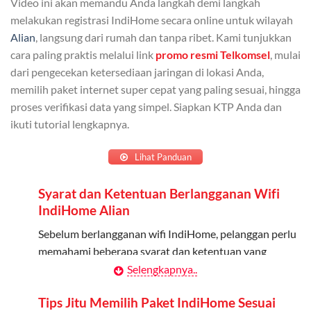
Video ini akan memandu Anda langkah demi langkah
Admin dapat mendaftarkan hingga 5 anggota
melakukan registrasi IndiHome secara online untuk wilayah
keluarga atau teman untuk menggunakan kuota ini.
Alian
, langsung dari rumah dan tanpa ribet. Kami tunjukkan
cara paling praktis melalui link
promo resmi Telkomsel
, mulai
Berlaku Nasional
dari pengecekan ketersediaan jaringan di lokasi Anda,
memilih paket internet super cepat yang paling sesuai, hingga
Kuota keluarga bisa digunakan di seluruh Indonesia
proses verifikasi data yang simpel. Siapkan KTP Anda dan
untuk jaringan 2G, 3G, dan 4G.
ikuti tutorial lengkapnya.
Tidak Berlaku untuk Roaming
Lihat Panduan
Kuota ini hanya bisa digunakan di dalam negeri.
Syarat dan Ketentuan Berlangganan Wifi
Cara Menggunakan Kuota Keluarga
IndiHome Alian
Daftarkan Anggota: Admin dapat mendaftarkan anggota
Sebelum berlangganan wifi IndiHome, pelanggan perlu
melalui aplikasi MyTelkomsel atau website Telkomsel One.
memahami beberapa syarat dan ketentuan yang
berlaku:
Selengkapnya..
Bagikan Kuota: Setelah terdaftar, anggota bisa langsung
menggunakan kuota keluarga.
Kontrak Berlangganan
Tips Jitu Memilih Paket IndiHome Sesuai
Pantau Penggunaan: Admin dapat memantau penggunaan