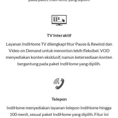
satu paket.
Teknologi di Balik WiFi IndiHome
Wifi IndiHome menggunakan teknologi Fiber To The
Home (FTTH), yang berarti koneksi internet
TV Interaktif
menggunakan kabel serat optik hingga ke rumah
pelanggan. Teknologi ini memiliki beberapa
Layanan
IndiHome TV
dilengkapi fitur Pause & Rewind dan
keunggulan:
Video on Demand untuk menonton lebih fleksibel. VOD
menyediakan konten eksklusif, namun ketersediaan konten
Kecepatan Tinggi
bergantung pada paket IndiHome yang dipilih.
Serat optik mampu mentransmisikan data dalam
kecepatan tinggi hingga 1 Gbps, lebih cepat
dibandingkan kabel tembaga atau DSL.
Koneksi Stabil
Telepon
Minim gangguan dari cuaca atau interferensi
IndiHome menyediakan layanan
telepon IndiHome
hingga
elektromagnetik, sehingga koneksi tetap lancar.
100 menit, sesuai paket IndiHome yang dipilih. Fitur ini