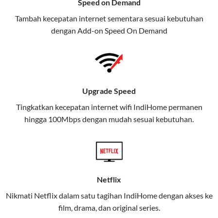
Speed on Demand
TV, dan telepon rumah, Telkomsel
Tambah kecepatan internet sementara sesuai kebutuhan
juga menghadirkan Telkomsel
dengan Add-on
Speed On Demand
One, sebuah solusi lengkap untuk
kebutuhan digital Anda.
Telkomsel One menggabungkan
layanan internet, hiburan, dan
Upgrade Speed
komunikasi dalam satu paket
Tingkatkan kecepatan internet wifi IndiHome permanen
praktis.
hingga 100Mbps dengan mudah sesuai kebutuhan.
Apa Itu Telkomsel One?
Telkomsel One adalah layanan konvergensi yang
menggabungkan konektivitas internet rumah
(IndiHome/Telkomsel Orbit) dan mobile internet
Netflix
(Telkomsel) dalam satu paket.
Nikmati Netflix dalam satu tagihan IndiHome dengan akses ke
film, drama, dan original series.
Layanan ini dirancang untuk memberikan