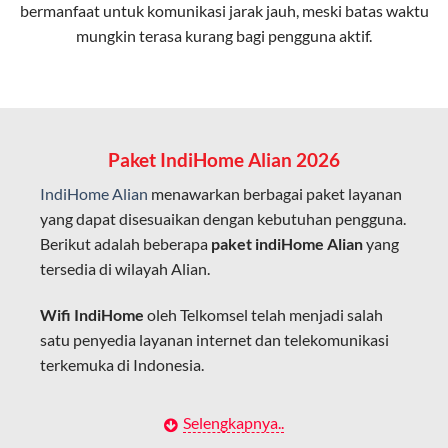
bermanfaat untuk komunikasi jarak jauh, meski batas waktu
Latensi Rendah
mungkin terasa kurang bagi pengguna aktif.
Cocok untuk aktivitas yang membutuhkan koneksi
cepat seperti gaming, streaming, dan video conference.
Kapasitas Lebih Besar
Mampu menangani banyak perangkat sekaligus tanpa
Paket IndiHome Alian 2026
penurunan kualitas koneksi.
IndiHome Alian
menawarkan berbagai paket layanan
Dengan teknologi ini, IndiHome memberikan pengalaman
yang dapat disesuaikan dengan kebutuhan pengguna.
internet yang lebih baik bagi pengguna untuk bekerja,
Berikut adalah beberapa
paket indiHome Alian
yang
belajar, dan hiburan di rumah.
tersedia di wilayah Alian.
IndiHome sering disebut sebagai WiFi IndiHome karena
Wifi IndiHome
oleh Telkomsel telah menjadi salah
layanan internet yang disediakan menggunakan jaringan
satu penyedia layanan internet dan telekomunikasi
fiber optic dapat dikoneksikan melalui perangkat router
terkemuka di Indonesia.
WiFi.
Hal ini memungkinkan pengguna untuk mengakses
Dengan berbagai pilihan paket indihome Alian yang
Selengkapnya..
internet secara nirkabel (wireless) di rumah atau tempat
disesuaikan dengan kebutuhan pengguna,
IndiHome