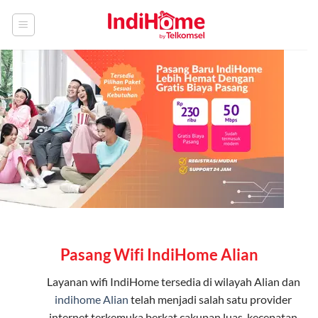
Skip
to
content
Pasang Wifi IndiHome Alian
Layanan
wifi IndiHome
tersedia di wilayah Alian dan
indihome Alian
telah menjadi salah satu provider
internet terkemuka berkat cakupan luas, kecepatan