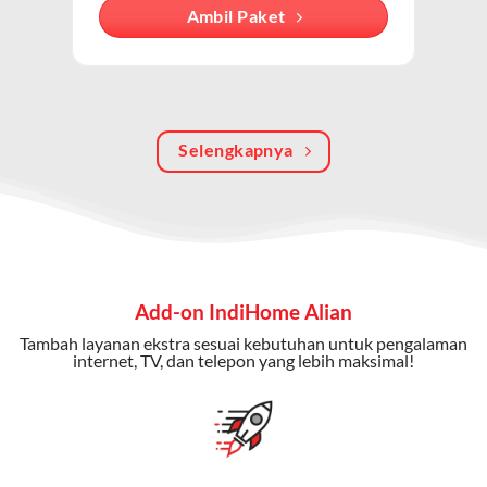
Dengan paket ini, Anda bisa menikmati hiburan TV
Ambil Paket
berkualitas, internet cepat, dan komunikasi telepon
dalam satu langganan.
Keunggulan Paket IndiHome Internet, TV & Telepon
Selengkapnya
Internet Cepat:
Kecepatan wifi IndiHome ini mencapai
300 Mbps untuk aktivitas online tanpa hambatan.
TV Interaktif:
Akses ratusan channel TV lokal dan
internasional, termasuk fitur replay dan on-demand.
Telepon Rumah:
Gratis nelpon lokal dan interlokal dengan
Add-on IndiHome Alian
kuota tertentu.
Tambah layanan ekstra sesuai kebutuhan untuk pengalaman
Bonus Fitur:
Beberapa paket menyertakan bonus seperti
internet, TV, dan telepon yang lebih maksimal!
gratis streaming platform atau diskon langganan.
Selain Paket IndiHome yang
menawarkan layanan internet,