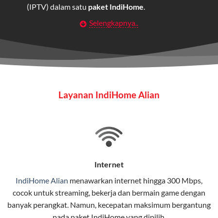
(IPTV) dalam satu
paket IndiHome
.
Selengkapnya..
Layanan Wifi Indihome ini dirancang untuk
memberikan solusi lengkap bagi rumah tangga, bisnis,
maupun individu yang membutuhkan konektivitas dan
hiburan berkualitas tinggi.
Wifi IndiHome
Layanan IndiHome Alian
Wifi IndiHome adalah layanan
internet
berbasis fiber
optic yang disediakan oleh Telkom Indonesia untuk
pengguna rumah dan bisnis.
IndiHome menawarkan koneksi internet yang cepat,
stabil, dan memiliki berbagai pilihan paket IndiHome
Internet
yang dapat disesuaikan dengan kebutuhan pengguna.
IndiHome Alian
menawarkan
internet
hingga 300 Mbps,
cocok untuk streaming, bekerja dan bermain game dengan
Selain internet, layanan IndiHome juga mencakup TV
banyak perangkat. Namun, kecepatan maksimum bergantung
interaktif (
IndiHome TV
) dan telepon rumah dalam
pada paket IndiHome yang dipilih.