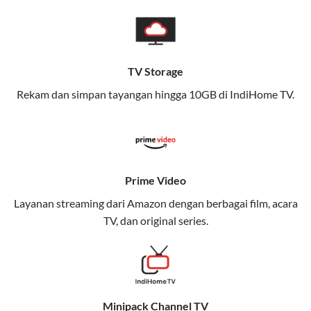
pengalaman broadband yang seamless,
memungkinkan Anda menikmati internet cepat baik
di rumah maupun saat bepergian.
TV Storage
Dengan Telkomsel One, Anda tidak terikat pada satu
teknologi jaringan tertentu, sehingga bisa menikmati
Rekam dan simpan tayangan hingga 10GB di IndiHome TV.
fleksibilitas dan kenyamanan maksimal.
Keunggulan Telkomsel One
Kecepatan Internet Hingga 300 Mbps
Prime Video
Nikmati kecepatan internet super cepat untuk
Layanan streaming dari Amazon dengan berbagai film, acara
streaming, gaming, dan bekerja dari rumah.
TV, dan original series.
Dynamic IP
Memudahkan Anda dalam mengelola jaringan dan
meningkatkan keamanan.
Minipack Channel TV
Kuota Keluarga