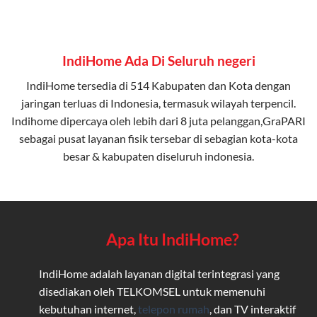
IndiHome Ada Di Seluruh negeri
IndiHome tersedia di 514 Kabupaten dan Kota dengan
jaringan terluas di Indonesia, termasuk wilayah terpencil.
Indihome dipercaya oleh lebih dari 8 juta pelanggan,GraPARI
sebagai pusat layanan fisik tersebar di sebagian kota-kota
besar & kabupaten diseluruh indonesia.
Apa Itu IndiHome?
IndiHome adalah layanan digital terintegrasi yang
disediakan oleh TELKOMSEL untuk memenuhi
kebutuhan internet,
telepon rumah
, dan TV interaktif