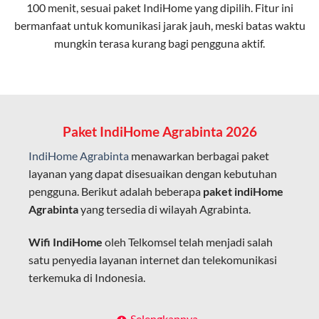
100 menit, sesuai paket IndiHome yang dipilih. Fitur ini
bermanfaat untuk komunikasi jarak jauh, meski batas waktu
Latensi Rendah
mungkin terasa kurang bagi pengguna aktif.
Cocok untuk aktivitas yang membutuhkan koneksi
cepat seperti gaming, streaming, dan video conference.
Kapasitas Lebih Besar
Mampu menangani banyak perangkat sekaligus tanpa
Paket IndiHome Agrabinta 2026
penurunan kualitas koneksi.
IndiHome Agrabinta
menawarkan berbagai paket
Dengan teknologi ini, IndiHome memberikan pengalaman
layanan yang dapat disesuaikan dengan kebutuhan
internet yang lebih baik bagi pengguna untuk bekerja,
pengguna. Berikut adalah beberapa
paket indiHome
belajar, dan hiburan di rumah.
Agrabinta
yang tersedia di wilayah Agrabinta.
IndiHome sering disebut sebagai WiFi IndiHome karena
Wifi IndiHome
oleh Telkomsel telah menjadi salah
layanan internet yang disediakan menggunakan jaringan
satu penyedia layanan internet dan telekomunikasi
fiber optic dapat dikoneksikan melalui perangkat router
terkemuka di Indonesia.
WiFi.
Hal ini memungkinkan pengguna untuk mengakses
Dengan berbagai pilihan paket indihome Agrabinta
Selengkapnya..