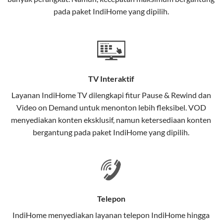
interaktif (
IndiHome TV
) dan telepon rumah dalam
pada paket IndiHome yang dipilih.
satu paket.
Teknologi di Balik WiFi IndiHome
Wifi IndiHome menggunakan teknologi Fiber To The
Home (FTTH), yang berarti koneksi internet
TV Interaktif
menggunakan kabel serat optik hingga ke rumah
pelanggan. Teknologi ini memiliki beberapa
Layanan
IndiHome TV
dilengkapi fitur Pause & Rewind dan
keunggulan:
Video on Demand untuk menonton lebih fleksibel. VOD
menyediakan konten eksklusif, namun ketersediaan konten
Kecepatan Tinggi
bergantung pada paket IndiHome yang dipilih.
Serat optik mampu mentransmisikan data dalam
kecepatan tinggi hingga 1 Gbps, lebih cepat
dibandingkan kabel tembaga atau DSL.
Koneksi Stabil
Telepon
Minim gangguan dari cuaca atau interferensi
IndiHome menyediakan layanan
telepon IndiHome
hingga
elektromagnetik, sehingga koneksi tetap lancar.