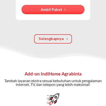
internet, TV kabel (IndiHome TV), dan telepon rumah.
Dengan paket ini, Anda bisa menikmati hiburan TV
Ambil Paket
berkualitas, internet cepat, dan komunikasi telepon
dalam satu langganan.
Keunggulan Paket IndiHome Internet, TV & Telepon
Selengkapnya
Internet Cepat:
Kecepatan wifi IndiHome ini mencapai
300 Mbps untuk aktivitas online tanpa hambatan.
TV Interaktif:
Akses ratusan channel TV lokal dan
internasional, termasuk fitur replay dan on-demand.
Telepon Rumah:
Gratis nelpon lokal dan interlokal dengan
Add-on IndiHome Agrabinta
kuota tertentu.
Tambah layanan ekstra sesuai kebutuhan untuk pengalaman
Bonus Fitur:
Beberapa paket menyertakan bonus seperti
internet, TV, dan telepon yang lebih maksimal!
gratis streaming platform atau diskon langganan.
Selain Paket IndiHome yang