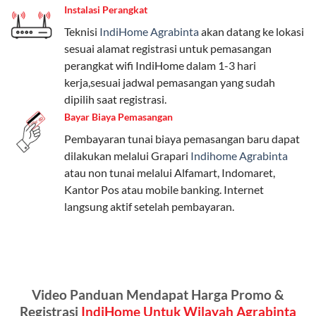
Instalasi Perangkat
internet, komunikasi, atau hiburan.
Teknisi
IndiHome Agrabinta
akan datang ke lokasi
Paket Easy cocok untuk kebutuhan dasar, Paket
sesuai alamat registrasi untuk pemasangan
Complete untuk yang menginginkan fitur lengkap,
perangkat wifi IndiHome dalam 1-3 hari
dan Paket Dynamic IP untuk pengguna yang
kerja,sesuai jadwal pemasangan yang sudah
memprioritaskan kecepatan internet tinggi.
dipilih saat registrasi.
Bayar Biaya Pemasangan
Paket Telkomsel One dengan Kuota Keluarga
Pembayaran tunai biaya pemasangan baru dapat
Salah satu fitur unggulan Telkomsel One adalah Paket
dilakukan melalui Grapari
Indihome Agrabinta
Kuota Keluarga. Dengan kuota hingga 30 GB, Anda
atau non tunai melalui Alfamart, Indomaret,
bisa membagikan internet kepada anggota keluarga
Kantor Pos atau mobile banking. Internet
atau teman tanpa perlu khawatir kehabisan kuota.
langsung aktif setelah pembayaran.
Berikut adalah detailnya:
Kuota Keluarga 30 GB
Kuota ini dapat digunakan secara bersama-sama oleh
Video Panduan Mendapat Harga Promo &
Admin (pelanggan utama) dan anggota yang terdaftar.
Registrasi
IndiHome Untuk Wilayah Agrabinta