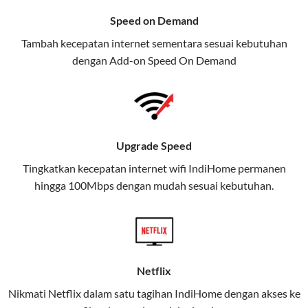
menawarkan layanan internet,
Speed on Demand
TV, dan telepon rumah, Telkomsel
Tambah kecepatan internet sementara sesuai kebutuhan
juga menghadirkan Telkomsel
dengan Add-on
Speed On Demand
One, sebuah solusi lengkap untuk
kebutuhan digital Anda.
Telkomsel One menggabungkan
layanan internet, hiburan, dan
Upgrade Speed
komunikasi dalam satu paket
Tingkatkan kecepatan internet wifi IndiHome permanen
praktis.
hingga 100Mbps dengan mudah sesuai kebutuhan.
Apa Itu Telkomsel One?
Telkomsel One adalah layanan konvergensi yang
menggabungkan konektivitas internet rumah
(IndiHome/Telkomsel Orbit) dan mobile internet
Netflix
(Telkomsel) dalam satu paket.
Nikmati Netflix dalam satu tagihan IndiHome dengan akses ke