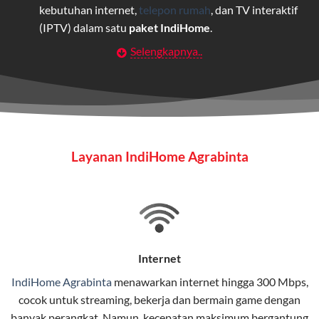
kebutuhan internet,
telepon rumah
, dan TV interaktif
(IPTV) dalam satu
paket IndiHome
.
Selengkapnya..
Layanan Wifi Indihome ini dirancang untuk
memberikan solusi lengkap bagi rumah tangga, bisnis,
maupun individu yang membutuhkan konektivitas dan
hiburan berkualitas tinggi.
Wifi IndiHome
Layanan IndiHome Agrabinta
Wifi IndiHome adalah layanan
internet
berbasis fiber
optic yang disediakan oleh Telkom Indonesia untuk
pengguna rumah dan bisnis.
IndiHome menawarkan koneksi internet yang cepat,
stabil, dan memiliki berbagai pilihan paket IndiHome
Internet
yang dapat disesuaikan dengan kebutuhan pengguna.
IndiHome Agrabinta
menawarkan
internet
hingga 300 Mbps,
cocok untuk streaming, bekerja dan bermain game dengan
Selain internet, layanan IndiHome juga mencakup TV
banyak perangkat. Namun, kecepatan maksimum bergantung