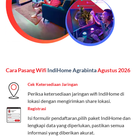
Kelebihan:
Paket lengkap untuk pengguna yang
menginginkan internet, komunikasi, dan hiburan
(streaming & TV) dalam satu paket.
Paket Dynamic IP
Harga:
Mulai dari Rp 180.000 hingga Rp 888.000/bulan
Fitur:
Kecepatan internet 10Mbps-300Mbps, kuota
Cara Pasang Wifi
IndiHome Agrabinta
Agustus 2026
keluarga, nelpon & SMS semua operator, dan akses
Disney+ (untuk paket tertentu).
Cek Ketersediaan Jaringan
Kelebihan:
Cocok untuk pengguna yang membutuhkan
Periksa ketersediaan jaringan wifi IndiHome di
koneksi internet cepat dan stabil dengan fleksibilitas
lokasi dengan mengirimkan share lokasi.
kuota. Pilihan harga bervariasi sesuai kebutuhan.
Registrasi
Isi formulir pendaftaran,pilih paket IndiHome dan
Telkomsel One menyediakan pilihan paket yang
lengkapi data yang diperlukan, pastikan semua
beragam, mulai dari paket hemat hingga premium.
informasi yang diberikan akurat.
Pengguna bisa memilih sesuai kebutuhan, baik untuk