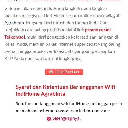
Bisa Dibagi Hingga 5 Anggota
Video ini akan memandu Anda langkah demi langkah
Admin dapat mendaftarkan hingga 5 anggota
melakukan registrasi IndiHome secara online untuk wilayah
keluarga atau teman untuk menggunakan kuota ini.
Agrabinta
, langsung dari rumah dan tanpa ribet. Kami
tunjukkan cara paling praktis melalui link
promo resmi
Berlaku Nasional
Telkomsel
, mulai dari pengecekan ketersediaan jaringan di
lokasi Anda, memilih paket internet super cepat yang paling
Kuota keluarga bisa digunakan di seluruh Indonesia
sesuai, hingga proses verifikasi data yang simpel. Siapkan
untuk jaringan 2G, 3G, dan 4G.
KTP Anda dan ikuti tutorial lengkapnya.
Tidak Berlaku untuk Roaming
Lihat Panduan
Kuota ini hanya bisa digunakan di dalam negeri.
Syarat dan Ketentuan Berlangganan Wifi
Cara Menggunakan Kuota Keluarga
IndiHome Agrabinta
Daftarkan Anggota: Admin dapat mendaftarkan anggota
Sebelum berlangganan wifi IndiHome, pelanggan perlu
melalui aplikasi MyTelkomsel atau website Telkomsel One.
memahami beberapa syarat dan ketentuan yang
berlaku:
Selengkapnya..
Bagikan Kuota: Setelah terdaftar, anggota bisa langsung
menggunakan kuota keluarga.