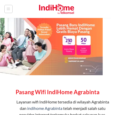
Skip
to
content
Pasang Wifi IndiHome Agrabinta
Layanan
wifi IndiHome
tersedia di wilayah Agrabinta
dan
indihome Agrabinta
telah menjadi salah satu
provider internet terkemuka berkat cakupan luas,