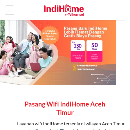
Skip
to
content
Pasang Wifi IndiHome Aceh
Timur
Layanan
wifi IndiHome
tersedia di wilayah Aceh Timur