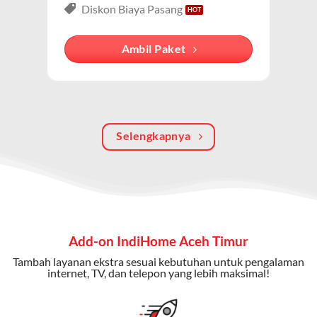
lengkap dari IndiHome yang menggabungkan
Diskon Biaya Pasang
internet, TV kabel (IndiHome TV), dan telepon rumah.
Dengan paket ini, Anda bisa menikmati hiburan TV
Ambil Paket
berkualitas, internet cepat, dan komunikasi telepon
dalam satu langganan.
Keunggulan Paket IndiHome Internet, TV & Telepon
Selengkapnya
Internet Cepat:
Kecepatan wifi IndiHome ini mencapai
300 Mbps untuk aktivitas online tanpa hambatan.
TV Interaktif:
Akses ratusan channel TV lokal dan
internasional, termasuk fitur replay dan on-demand.
Telepon Rumah:
Gratis nelpon lokal dan interlokal dengan
Add-on IndiHome Aceh Timur
kuota tertentu.
Tambah layanan ekstra sesuai kebutuhan untuk pengalaman
Bonus Fitur:
Beberapa paket menyertakan bonus seperti
internet, TV, dan telepon yang lebih maksimal!
gratis streaming platform atau diskon langganan.