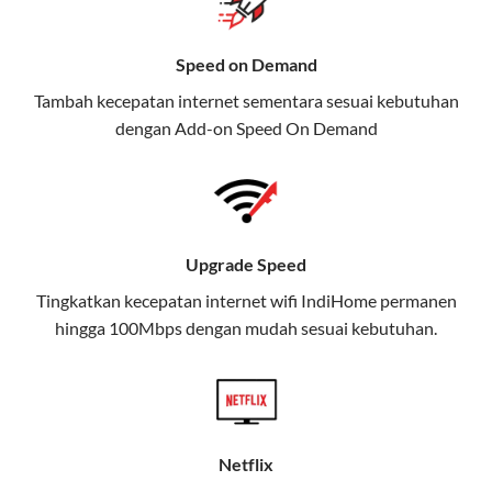
Selain Paket IndiHome yang
menawarkan layanan internet,
Speed on Demand
TV, dan telepon rumah, Telkomsel
Tambah kecepatan internet sementara sesuai kebutuhan
juga menghadirkan Telkomsel
dengan Add-on
Speed On Demand
One, sebuah solusi lengkap untuk
kebutuhan digital Anda.
Telkomsel One menggabungkan
layanan internet, hiburan, dan
Upgrade Speed
komunikasi dalam satu paket
Tingkatkan kecepatan internet wifi IndiHome permanen
praktis.
hingga 100Mbps dengan mudah sesuai kebutuhan.
Apa Itu Telkomsel One?
Telkomsel One adalah layanan konvergensi yang
menggabungkan konektivitas internet rumah
(IndiHome/Telkomsel Orbit) dan mobile internet
Netflix
(Telkomsel) dalam satu paket.