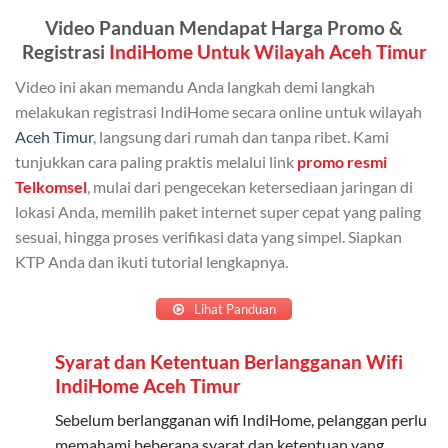
Admin (pelanggan utama) dan anggota yang terdaftar.
Video Panduan Mendapat Harga Promo &
Bisa Dibagi Hingga 5 Anggota
Registrasi
IndiHome Untuk Wilayah Aceh Timur
Admin dapat mendaftarkan hingga 5 anggota
Video ini akan memandu Anda langkah demi langkah
keluarga atau teman untuk menggunakan kuota ini.
melakukan registrasi IndiHome secara online untuk wilayah
Aceh Timur
, langsung dari rumah dan tanpa ribet. Kami
Berlaku Nasional
tunjukkan cara paling praktis melalui link
promo resmi
Kuota keluarga bisa digunakan di seluruh Indonesia
Telkomsel
, mulai dari pengecekan ketersediaan jaringan di
untuk jaringan 2G, 3G, dan 4G.
lokasi Anda, memilih paket internet super cepat yang paling
sesuai, hingga proses verifikasi data yang simpel. Siapkan
Tidak Berlaku untuk Roaming
KTP Anda dan ikuti tutorial lengkapnya.
Kuota ini hanya bisa digunakan di dalam negeri.
Lihat Panduan
Cara Menggunakan Kuota Keluarga
Syarat dan Ketentuan Berlangganan Wifi
Daftarkan Anggota: Admin dapat mendaftarkan anggota
IndiHome Aceh Timur
melalui aplikasi MyTelkomsel atau website Telkomsel One.
Sebelum berlangganan wifi IndiHome, pelanggan perlu
Bagikan Kuota: Setelah terdaftar, anggota bisa langsung
memahami beberapa syarat dan ketentuan yang