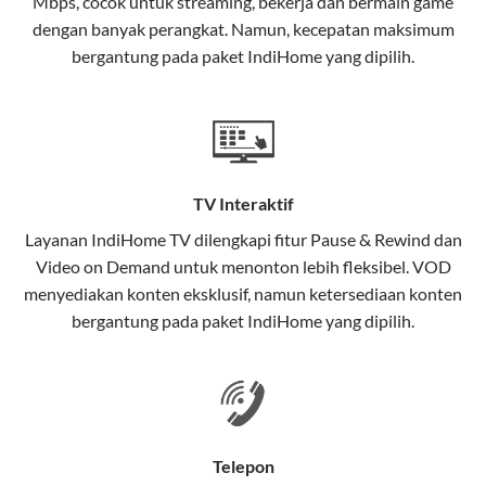
Mbps, cocok untuk streaming, bekerja dan bermain game
Selain internet, layanan IndiHome juga mencakup TV
dengan banyak perangkat. Namun, kecepatan maksimum
interaktif (
IndiHome TV
) dan telepon rumah dalam
bergantung pada paket IndiHome yang dipilih.
satu paket.
Teknologi di Balik WiFi IndiHome
Wifi IndiHome menggunakan teknologi Fiber To The
Home (FTTH), yang berarti koneksi internet
TV Interaktif
menggunakan kabel serat optik hingga ke rumah
pelanggan. Teknologi ini memiliki beberapa
Layanan
IndiHome TV
dilengkapi fitur Pause & Rewind dan
keunggulan:
Video on Demand untuk menonton lebih fleksibel. VOD
menyediakan konten eksklusif, namun ketersediaan konten
Kecepatan Tinggi
bergantung pada paket IndiHome yang dipilih.
Serat optik mampu mentransmisikan data dalam
kecepatan tinggi hingga 1 Gbps, lebih cepat
dibandingkan kabel tembaga atau DSL.
Koneksi Stabil
Telepon
Minim gangguan dari cuaca atau interferensi