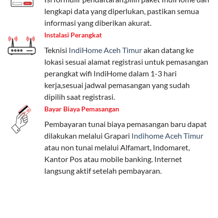
Pengguna bisa memilih sesuai kebutuhan, baik untuk
lengkapi data yang diperlukan, pastikan semua
internet, komunikasi, atau hiburan.
informasi yang diberikan akurat.
Instalasi Perangkat
Paket Easy cocok untuk kebutuhan dasar, Paket
Teknisi
IndiHome Aceh Timur
akan datang ke
Complete untuk yang menginginkan fitur lengkap,
lokasi sesuai alamat registrasi untuk pemasangan
dan Paket Dynamic IP untuk pengguna yang
perangkat wifi IndiHome dalam 1-3 hari
memprioritaskan kecepatan internet tinggi.
kerja,sesuai jadwal pemasangan yang sudah
dipilih saat registrasi.
Paket Telkomsel One dengan Kuota Keluarga
Bayar Biaya Pemasangan
Salah satu fitur unggulan Telkomsel One adalah Paket
Pembayaran tunai biaya pemasangan baru dapat
Kuota Keluarga. Dengan kuota hingga 30 GB, Anda
dilakukan melalui Grapari
Indihome Aceh Timur
bisa membagikan internet kepada anggota keluarga
atau non tunai melalui Alfamart, Indomaret,
atau teman tanpa perlu khawatir kehabisan kuota.
Kantor Pos atau mobile banking. Internet
Berikut adalah detailnya:
langsung aktif setelah pembayaran.
Kuota Keluarga 30 GB
Kuota ini dapat digunakan secara bersama-sama oleh