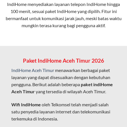
IndiHome menyediakan layanan
telepon IndiHome
hingga
elektromagnetik, sehingga koneksi tetap lancar.
100 menit, sesuai paket IndiHome yang dipilih. Fitur ini
bermanfaat untuk komunikasi jarak jauh, meski batas waktu
Latensi Rendah
mungkin terasa kurang bagi pengguna aktif.
Cocok untuk aktivitas yang membutuhkan koneksi
cepat seperti gaming, streaming, dan video conference.
Kapasitas Lebih Besar
Mampu menangani banyak perangkat sekaligus tanpa
Paket IndiHome Aceh Timur 2026
penurunan kualitas koneksi.
IndiHome Aceh Timur
menawarkan berbagai paket
Dengan teknologi ini, IndiHome memberikan pengalaman
layanan yang dapat disesuaikan dengan kebutuhan
internet yang lebih baik bagi pengguna untuk bekerja,
pengguna. Berikut adalah beberapa
paket indiHome
belajar, dan hiburan di rumah.
Aceh Timur
yang tersedia di wilayah Aceh Timur.
IndiHome sering disebut sebagai WiFi IndiHome karena
Wifi IndiHome
oleh Telkomsel telah menjadi salah
layanan internet yang disediakan menggunakan jaringan
satu penyedia layanan internet dan telekomunikasi
fiber optic dapat dikoneksikan melalui perangkat router
terkemuka di Indonesia.
WiFi.