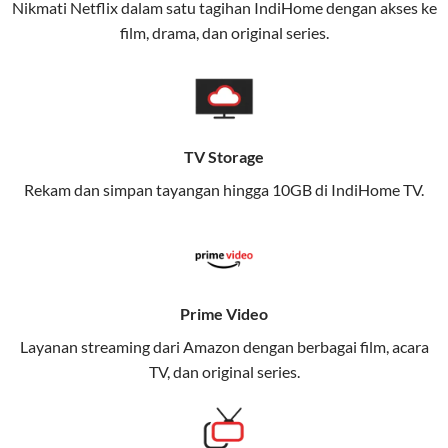
Nikmati Netflix dalam satu tagihan IndiHome dengan akses ke
film, drama, dan original series.
Layanan ini dirancang untuk memberikan
pengalaman broadband yang seamless,
memungkinkan Anda menikmati internet cepat baik
di rumah maupun saat bepergian.
TV Storage
Dengan Telkomsel One, Anda tidak terikat pada satu
teknologi jaringan tertentu, sehingga bisa menikmati
Rekam dan simpan tayangan hingga 10GB di IndiHome TV.
fleksibilitas dan kenyamanan maksimal.
Keunggulan Telkomsel One
Kecepatan Internet Hingga 300 Mbps
Prime Video
Nikmati kecepatan internet super cepat untuk
Layanan streaming dari Amazon dengan berbagai film, acara
streaming, gaming, dan bekerja dari rumah.
TV, dan original series.
Dynamic IP
Memudahkan Anda dalam mengelola jaringan dan