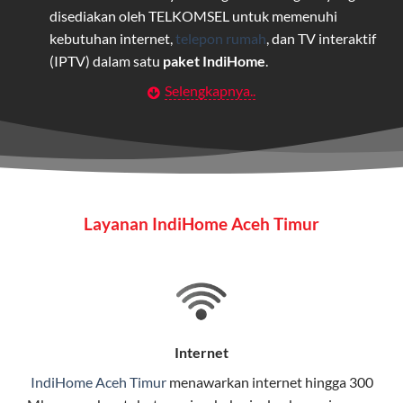
disediakan oleh TELKOMSEL untuk memenuhi
kebutuhan internet,
telepon rumah
, dan TV interaktif
(IPTV) dalam satu
paket IndiHome
.
Selengkapnya..
Layanan Wifi Indihome ini dirancang untuk
memberikan solusi lengkap bagi rumah tangga, bisnis,
maupun individu yang membutuhkan konektivitas dan
hiburan berkualitas tinggi.
Wifi IndiHome
Layanan IndiHome Aceh Timur
Wifi IndiHome adalah layanan
internet
berbasis fiber
optic yang disediakan oleh Telkom Indonesia untuk
pengguna rumah dan bisnis.
IndiHome menawarkan koneksi internet yang cepat,
stabil, dan memiliki berbagai pilihan paket IndiHome
Internet
yang dapat disesuaikan dengan kebutuhan pengguna.
IndiHome Aceh Timur
menawarkan
internet
hingga 300