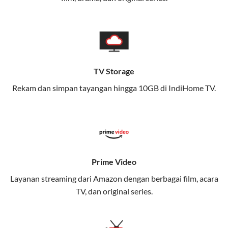
memungkinkan Anda menikmati internet cepat baik
di rumah maupun saat bepergian.
Dengan Telkomsel One, Anda tidak terikat pada satu
teknologi jaringan tertentu, sehingga bisa menikmati
fleksibilitas dan kenyamanan maksimal.
TV Storage
Rekam dan simpan tayangan hingga 10GB di IndiHome TV.
Keunggulan Telkomsel One
Kecepatan Internet Hingga 300 Mbps
Nikmati kecepatan internet super cepat untuk
streaming, gaming, dan bekerja dari rumah.
Dynamic IP
Prime Video
Memudahkan Anda dalam mengelola jaringan dan
Layanan streaming dari Amazon dengan berbagai film, acara
meningkatkan keamanan.
TV, dan original series.
Kuota Keluarga