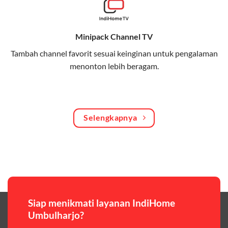
Bagikan kuota internet hingga 30 GB dengan anggota
keluarga atau teman secara praktis.
Minipack Channel TV
One Bill System
Tambah channel favorit sesuai keinginan untuk pengalaman
Tagihan internet rumah dan kuota keluarga digabung
menonton lebih beragam.
dalam satu pembayaran.
WiFi Murah 100 Ribuan
Hemat biaya dengan paket internet berkualitas tinggi
Selengkapnya
yang terjangkau.
Pilihan Paket & Harga Telkomsel One
Telkomsel One menawarkan beragam paket yang bisa
disesuaikan dengan kebutuhan pengguna, mulai dari
paket hemat hingga paket lengkap dengan fitur
premium,berikut ulasan singkatnya:
Siap menikmati layanan IndiHome
Umbulharjo?
Paket Easy