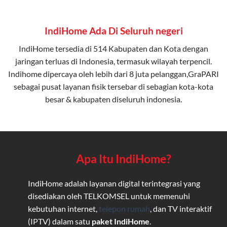
IndiHome Ada Di Seluruh negeri
IndiHome tersedia di 514 Kabupaten dan Kota dengan
jaringan terluas di Indonesia, termasuk wilayah terpencil.
Indihome dipercaya oleh lebih dari 8 juta pelanggan,GraPARI
sebagai pusat layanan fisik tersebar di sebagian kota-kota
besar & kabupaten diseluruh indonesia.
Apa Itu IndiHome?
IndiHome adalah layanan digital terintegrasi yang
disediakan oleh TELKOMSEL untuk memenuhi
kebutuhan internet,
telepon rumah
, dan TV interaktif
(IPTV) dalam satu
paket IndiHome
.