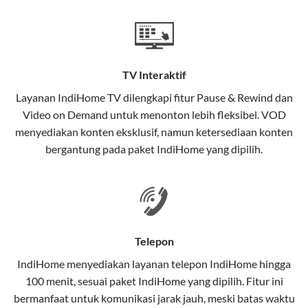
Teknologi di Balik WiFi IndiHome
Wifi IndiHome menggunakan teknologi Fiber To The
Home (FTTH), yang berarti koneksi internet
TV Interaktif
menggunakan kabel serat optik hingga ke rumah
pelanggan. Teknologi ini memiliki beberapa
Layanan
IndiHome TV
dilengkapi fitur Pause & Rewind dan
keunggulan:
Video on Demand untuk menonton lebih fleksibel. VOD
menyediakan konten eksklusif, namun ketersediaan konten
Kecepatan Tinggi
bergantung pada paket IndiHome yang dipilih.
Serat optik mampu mentransmisikan data dalam
kecepatan tinggi hingga 1 Gbps, lebih cepat
dibandingkan kabel tembaga atau DSL.
Koneksi Stabil
Telepon
Minim gangguan dari cuaca atau interferensi
IndiHome menyediakan layanan
telepon IndiHome
hingga
elektromagnetik, sehingga koneksi tetap lancar.
100 menit, sesuai paket IndiHome yang dipilih. Fitur ini
bermanfaat untuk komunikasi jarak jauh, meski batas waktu
Latensi Rendah