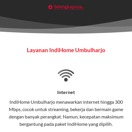
Selengkapnya..
Layanan Wifi Indihome ini dirancang untuk
memberikan solusi lengkap bagi rumah tangga, bisnis,
maupun individu yang membutuhkan konektivitas dan
hiburan berkualitas tinggi.
Wifi IndiHome
Layanan IndiHome Umbulharjo
Wifi IndiHome adalah layanan
internet
berbasis fiber
optic yang disediakan oleh Telkom Indonesia untuk
pengguna rumah dan bisnis.
IndiHome menawarkan koneksi internet yang cepat,
stabil, dan memiliki berbagai pilihan paket IndiHome
Internet
yang dapat disesuaikan dengan kebutuhan pengguna.
IndiHome Umbulharjo menawarkan
internet
hingga 300
Mbps, cocok untuk streaming, bekerja dan bermain game
Selain internet, layanan IndiHome juga mencakup TV
dengan banyak perangkat. Namun, kecepatan maksimum
interaktif (
IndiHome TV
) dan telepon rumah dalam
bergantung pada paket IndiHome yang dipilih.
satu paket.