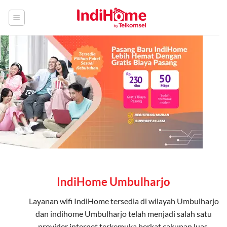
Skip
to
content
IndiHome Umbulharjo
Layanan
wifi IndiHome
tersedia di wilayah Umbulharjo
dan indihome Umbulharjo telah menjadi salah satu
provider internet terkemuka berkat cakupan luas,