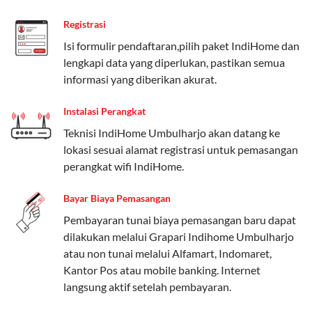
Paket Easy cocok untuk kebutuhan dasar, Paket
Registrasi
Complete untuk yang menginginkan fitur lengkap,
dan Paket Dynamic IP untuk pengguna yang
Isi formulir pendaftaran,pilih paket IndiHome dan
memprioritaskan kecepatan internet tinggi.
lengkapi data yang diperlukan, pastikan semua
informasi yang diberikan akurat.
Paket Telkomsel One dengan Kuota Keluarga
Instalasi Perangkat
Salah satu fitur unggulan Telkomsel One adalah Paket
Teknisi IndiHome Umbulharjo akan datang ke
Kuota Keluarga. Dengan kuota hingga 30 GB, Anda
lokasi sesuai alamat registrasi untuk pemasangan
bisa membagikan internet kepada anggota keluarga
perangkat wifi IndiHome.
atau teman tanpa perlu khawatir kehabisan kuota.
Berikut adalah detailnya:
Bayar Biaya Pemasangan
Kuota Keluarga 30 GB
Pembayaran tunai biaya pemasangan baru dapat
dilakukan melalui Grapari Indihome Umbulharjo
Kuota ini dapat digunakan secara bersama-sama oleh
atau non tunai melalui Alfamart, Indomaret,
Admin (pelanggan utama) dan anggota yang terdaftar.
Kantor Pos atau mobile banking. Internet
langsung aktif setelah pembayaran.
Bisa Dibagi Hingga 5 Anggota