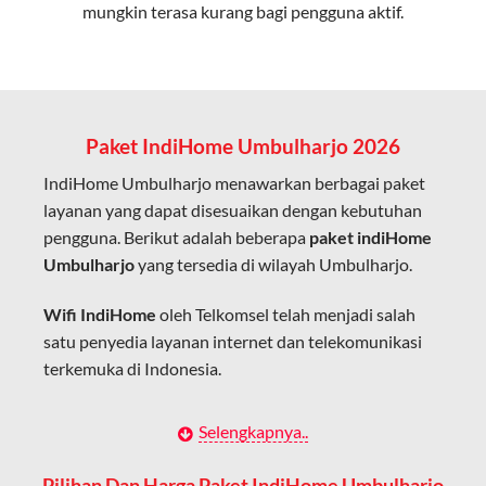
mungkin terasa kurang bagi pengguna aktif.
Cocok untuk aktivitas yang membutuhkan koneksi
cepat seperti gaming, streaming, dan video conference.
Kapasitas Lebih Besar
Mampu menangani banyak perangkat sekaligus tanpa
Paket IndiHome Umbulharjo 2026
penurunan kualitas koneksi.
IndiHome Umbulharjo menawarkan berbagai paket
Dengan teknologi ini, IndiHome memberikan pengalaman
layanan yang dapat disesuaikan dengan kebutuhan
internet yang lebih baik bagi pengguna untuk bekerja,
pengguna. Berikut adalah beberapa
paket indiHome
belajar, dan hiburan di rumah.
Umbulharjo
yang tersedia di wilayah Umbulharjo.
IndiHome sering disebut sebagai WiFi IndiHome karena
Wifi IndiHome
oleh Telkomsel telah menjadi salah
layanan internet yang disediakan menggunakan jaringan
satu penyedia layanan internet dan telekomunikasi
fiber optic dapat dikoneksikan melalui perangkat router
terkemuka di Indonesia.
WiFi.
Hal ini memungkinkan pengguna untuk mengakses
Dengan berbagai pilihan paket indihome Umbulharjo
Selengkapnya..
internet secara nirkabel (wireless) di rumah atau tempat
yang disesuaikan dengan kebutuhan pengguna,
usaha tanpa perlu menggunakan kabel LAN langsung ke
IndiHome Umbulharjo menawarkan solusi lengkap
Pilihan Dan Harga Paket IndiHome Umbulharjo