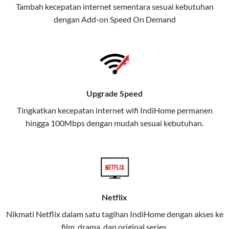
Tambah kecepatan internet sementara sesuai kebutuhan
juga menghadirkan Telkomsel
dengan Add-on
Speed On Demand
One, sebuah solusi lengkap untuk
kebutuhan digital Anda.
Telkomsel One menggabungkan
layanan internet, hiburan, dan
komunikasi dalam satu paket
Upgrade Speed
praktis.
Tingkatkan kecepatan internet wifi IndiHome permanen
hingga 100Mbps dengan mudah sesuai kebutuhan.
Apa Itu Telkomsel One?
Telkomsel One adalah layanan konvergensi yang
menggabungkan konektivitas internet rumah
(IndiHome/Telkomsel Orbit) dan mobile internet
(Telkomsel) dalam satu paket.
Netflix
Layanan ini dirancang untuk memberikan
Nikmati Netflix dalam satu tagihan IndiHome dengan akses ke
pengalaman broadband yang seamless,
film, drama, dan original series.