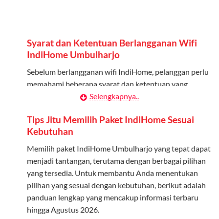
Admin dapat mendaftarkan hingga 5 anggota
keluarga atau teman untuk menggunakan kuota ini.
Berlaku Nasional
Syarat dan Ketentuan Berlangganan Wifi
Kuota keluarga bisa digunakan di seluruh Indonesia
IndiHome Umbulharjo
untuk jaringan 2G, 3G, dan 4G.
Sebelum berlangganan wifi IndiHome, pelanggan perlu
memahami beberapa syarat dan ketentuan yang
Tidak Berlaku untuk Roaming
berlaku:
Selengkapnya..
Kuota ini hanya bisa digunakan di dalam negeri.
Kontrak Berlangganan
Tips Jitu Memilih Paket IndiHome Sesuai
Cara Menggunakan Kuota Keluarga
Kebutuhan
Pelanggan harus menandatangani Kontrak
Berlangganan yang mencakup data pelanggan, jenis
Memilih paket IndiHome Umbulharjo yang tepat dapat
Daftarkan Anggota: Admin dapat mendaftarkan anggota
layanan indihome Umbulharjo yang dipilih, serta syarat
menjadi tantangan, terutama dengan berbagai pilihan
melalui aplikasi MyTelkomsel atau website Telkomsel One.
dan ketentuan yang berlaku. Kontrak ini dapat diubah
yang tersedia. Untuk membantu Anda menentukan
Bagikan Kuota: Setelah terdaftar, anggota bisa langsung
atau ditambah sesuai kebutuhan.
pilihan yang sesuai dengan kebutuhan, berikut adalah
menggunakan kuota keluarga.
panduan lengkap yang mencakup informasi terbaru
Biaya Pasang Baru (PSB)
Pantau Penggunaan: Admin dapat memantau penggunaan
hingga Agustus 2026.
kuota melalui aplikasi MyTelkomsel.