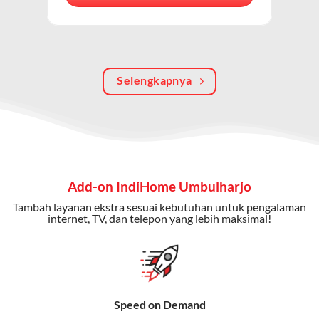
berkualitas, internet cepat, dan komunikasi telepon
dalam satu langganan.
Keunggulan Paket IndiHome Internet, TV & Telepon
Selengkapnya
Internet Cepat:
Kecepatan wifi IndiHome ini mencapai
300 Mbps untuk aktivitas online tanpa hambatan.
TV Interaktif:
Akses ratusan channel TV lokal dan
internasional, termasuk fitur replay dan on-demand.
Telepon Rumah:
Gratis nelpon lokal dan interlokal dengan
Add-on IndiHome Umbulharjo
kuota tertentu.
Tambah layanan ekstra sesuai kebutuhan untuk pengalaman
Bonus Fitur:
Beberapa paket menyertakan bonus seperti
internet, TV, dan telepon yang lebih maksimal!
gratis streaming platform atau diskon langganan.
Selain Paket IndiHome yang
menawarkan layanan internet,
Speed on Demand
TV, dan telepon rumah, Telkomsel