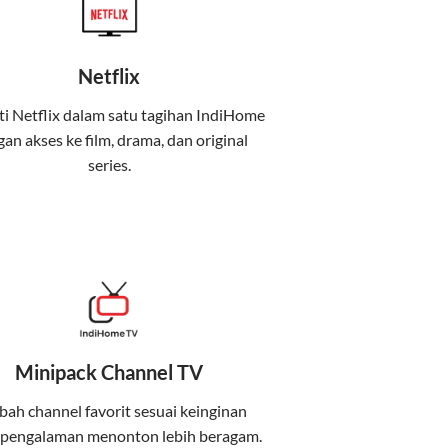
Netflix
i Netflix dalam satu tagihan IndiHome
an akses ke film, drama, dan original
uga menghadirkan Telkomsel One, sebuah
series.
iburan, dan komunikasi dalam satu paket
 mobile internet (Telkomsel) dalam satu paket.
at baik di rumah maupun saat bepergian.
Minipack Channel TV
kenyamanan maksimal.
ah channel favorit sesuai keinginan
 pengalaman menonton lebih beragam.