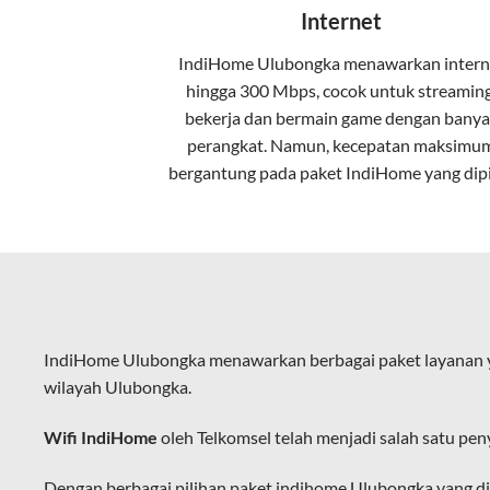
Internet
pelanggan. Teknologi ini memiliki beb
IndiHome Ulubongka menawarkan
intern
Kecepatan Tinggi
hingga 300 Mbps, cocok untuk streaming
Serat optik mampu mentransmisikan da
bekerja dan bermain game dengan banya
perangkat. Namun, kecepatan maksimu
Koneksi Stabil
bergantung pada paket IndiHome yang dipi
Minim gangguan dari cuaca atau interf
Latensi Rendah
Cocok untuk aktivitas yang membutuhk
Kapasitas Lebih Besar
IndiHome Ulubongka menawarkan berbagai paket layanan y
Mampu menangani banyak perangkat seka
wilayah Ulubongka.
Dengan teknologi ini, IndiHome memberik
Wifi IndiHome
oleh Telkomsel telah menjadi salah satu pen
IndiHome sering disebut sebagai WiFi In
melalui perangkat router WiFi.
Dengan berbagai pilihan paket indihome Ulubongka yang d