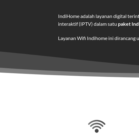
IndiHome adalah layanan digital ter
interaktif (IPTV) dalam satu
paket In
Layanan Wifi Indihome ini dirancang 
dan hiburan berkualitas tinggi.
Wifi IndiHome adalah layanan
interne
IndiHome menawarkan koneksi internet
kebutuhan pengguna.
Selain internet, layanan IndiHome jug
Teknologi di Balik WiFi Indi
Wifi IndiHome menggunakan teknologi 