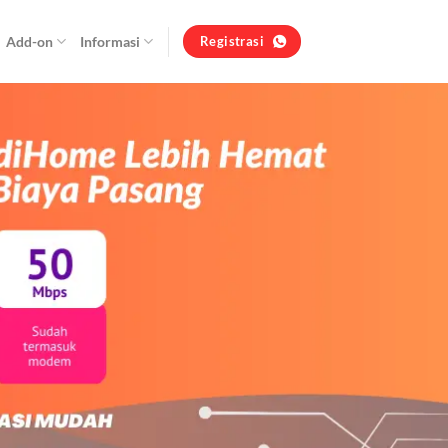
Add-on
Informasi
Registrasi