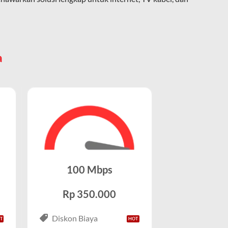
at usaha tanpa perlu menggunakan kabel
a
mbahan seperti TV atau telepon.
ngkat seperti smartphone, laptop, dan
 atau hiburan.
adi lebih populer dalam percakapan sehari-
ipilih.
 kuota.
ingan seluler yang berbasis sinyal dari
100 Mbps
kan dari paket data seluler.
Rp 350.000
Diskon Biaya
k orang mengasosiasikan layanan WiFi