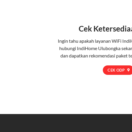
Cek Ketersedia
Ingin tahu apakah layanan WiFi Indi
hubungi IndiHome Ulubongka sekar
dan dapatkan rekomendasi paket t
CEK ODP