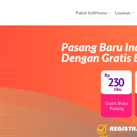
Paket IndiHome
Layanan