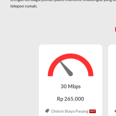
telepon rumah.
Hal ini memungkinkan pengguna untuk me
LAN langsung ke perangkat mereka.
Paket IndiHome Internet Saja – IndiHome 1P (
WiFi adalah Cara Akses Utam
Paket IndiHome Internet Saja
dirancang khusus untuk peng
Saat pelanggan berlangganan Wifi In
Paket ini cocok untuk individu, mahasiswa, atau profesional
smart TV terhubung ke internet tanpa 
Keunggulan Paket Internet Saja
Karena sebagian besar pengguna IndiH
hari.
Kecepatan Tinggi:
Wifi IndiHome menawarkan kecepatan in
Membedakan dengan Jaringan
Stabil dan Andal:
Menggunakan jaringan fiber optik, koneksi wifi
Tanpa Kuota:
Internet wifi indiHome tanpa batas (unlimited) seh
WiFi IndiHome Ulubongka menggunakan j
30 Mbps
provider seluler (misalnya 4G/5G). 
Harga Terjangkau:
Paket ini tersedia dalam berbagai pilihan har
Rp 265.000
Merek yang Melekat dengan 
Paket IndiHome Internet & Telepon – IndiHom
Diskon Biaya Pasang
IndiHome Ulubongka adalah salah satu