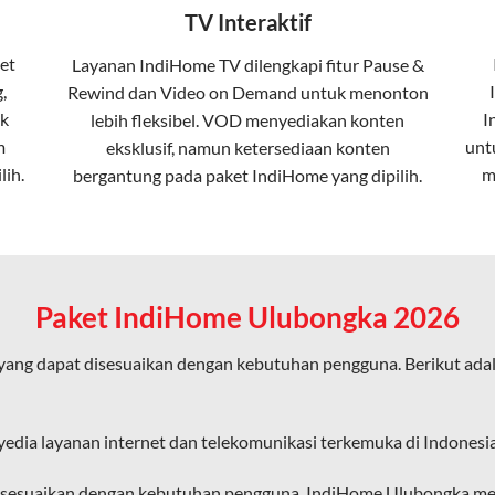
TV Interaktif
erapa keunggulan:
et
Layanan
IndiHome TV
dilengkapi fitur Pause &
,
Rewind dan Video on Demand untuk menonton
ta dalam kecepatan tinggi hingga 1 Gbps, lebih cepat dibanding
k
I
lebih fleksibel. VOD menyediakan konten
m
unt
eksklusif, namun ketersediaan konten
lih.
m
bergantung pada paket IndiHome yang dipilih.
erensi elektromagnetik, sehingga koneksi tetap lancar.
an koneksi cepat seperti gaming, streaming, dan video conferenc
Paket IndiHome Ulubongka 2026
ang dapat disesuaikan dengan kebutuhan pengguna. Berikut ada
ligus tanpa penurunan kualitas koneksi.
an pengalaman internet yang lebih baik bagi pengguna untuk beker
yedia layanan internet dan telekomunikasi terkemuka di Indonesia
diHome karena layanan internet yang disediakan menggunakan jar
isesuaikan dengan kebutuhan pengguna, IndiHome Ulubongka mena