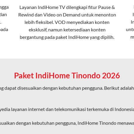
ngga
Layanan
IndiHome TV
dilengkapi fitur Pause &
 dan
Rewind dan Video on Demand untuk menonton
ta dalam kecepatan tinggi hingga 1 Gbps, lebih cepat dibanding
.
I
lebih fleksibel. VOD menyediakan konten
pada
unt
eksklusif, namun ketersediaan konten
m
bergantung pada paket IndiHome yang dipilih.
erensi elektromagnetik, sehingga koneksi tetap lancar.
an koneksi cepat seperti gaming, streaming, dan video conferenc
Paket IndiHome Tinondo 2026
g dapat disesuaikan dengan kebutuhan pengguna. Berikut adala
ligus tanpa penurunan kualitas koneksi.
an pengalaman internet yang lebih baik bagi pengguna untuk beker
yedia layanan internet dan telekomunikasi terkemuka di Indonesia
diHome karena layanan internet yang disediakan menggunakan jar
esuaikan dengan kebutuhan pengguna, IndiHome Tinondo menawarka
ngakses internet secara nirkabel (wireless) di rumah atau temp