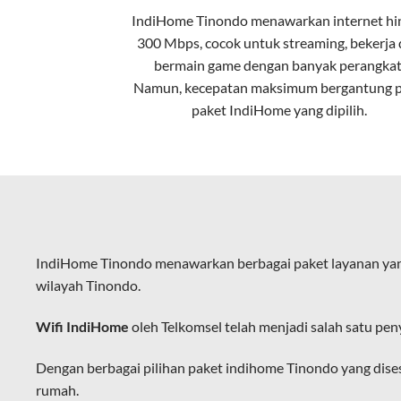
IndiHome Tinondo menawarkan
internet
hi
Kecepatan Tinggi
300 Mbps, cocok untuk streaming, bekerja
Serat optik mampu mentransmisikan da
bermain game dengan banyak perangkat
Namun, kecepatan maksimum bergantung 
Koneksi Stabil
paket IndiHome yang dipilih.
Minim gangguan dari cuaca atau interf
Latensi Rendah
Cocok untuk aktivitas yang membutuhk
Kapasitas Lebih Besar
IndiHome Tinondo menawarkan berbagai paket layanan yan
Mampu menangani banyak perangkat seka
wilayah Tinondo.
Dengan teknologi ini, IndiHome memberik
Wifi IndiHome
oleh Telkomsel telah menjadi salah satu pen
IndiHome sering disebut sebagai WiFi In
melalui perangkat router WiFi.
Dengan berbagai pilihan paket indihome Tinondo yang dis
rumah.
Hal ini memungkinkan pengguna untuk me