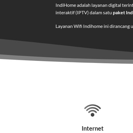
IndiHome adalah layanan digital ter
interaktif (IPTV) dalam satu
paket In
Layanan Wifi Indihome ini dirancang 
dan hiburan berkualitas tinggi.
Wifi IndiHome adalah layanan
interne
IndiHome menawarkan koneksi internet
kebutuhan pengguna.
Selain internet, layanan IndiHome jug
Teknologi di Balik WiFi Indi
Wifi IndiHome menggunakan teknologi 
Internet
pelanggan. Teknologi ini memiliki beb