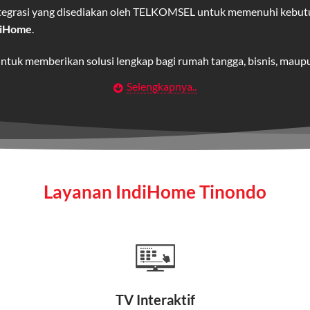
integrasi yang disediakan oleh TELKOMSEL untuk memenuhi kebut
diHome
.
untuk memberikan solusi lengkap bagi rumah tangga, bisnis, mau
Selengkapnya..
Wifi IndiHome
t
berbasis fiber optic yang disediakan oleh Telkom Indonesia unt
 yang cepat, stabil, dan memiliki berbagai pilihan paket IndiHo
Layanan IndiHome Tinondo
a mencakup TV interaktif (
IndiHome TV
) dan telepon rumah dalam
Home
Fiber To The Home (FTTH), yang berarti koneksi internet menggu
TV Interaktif
erapa keunggulan: