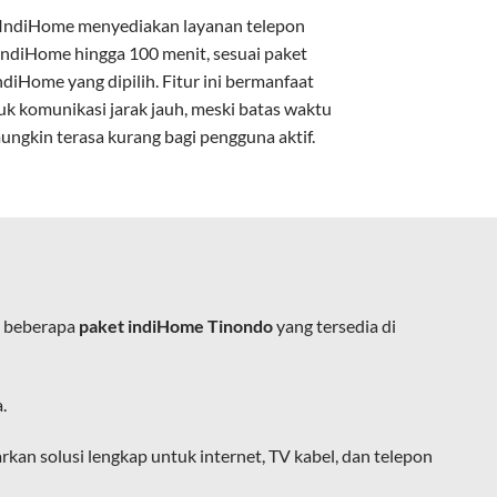
IndiHome menyediakan layanan
telepon
IndiHome
hingga 100 menit, sesuai paket
kan kabel tembaga atau DSL.
ndiHome yang dipilih. Fitur ini bermanfaat
uk komunikasi jarak jauh, meski batas waktu
ungkin terasa kurang bagi pengguna aktif.
e.
h beberapa
paket indiHome Tinondo
yang tersedia di
ja, belajar, dan hiburan di rumah.
.
ingan fiber optic dapat dikoneksikan
n solusi lengkap untuk internet, TV kabel, dan telepon
at usaha tanpa perlu menggunakan kabel