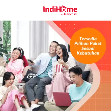
Skip
to
content