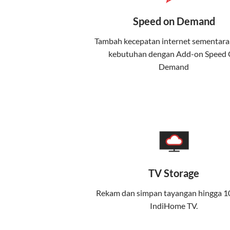
Telepon Rumah:
Gratis nelpon lokal dan interlokal dengan
Speed on Demand
Bonus Fitur:
Beberapa paket menyertakan bonus seperti gr
Tambah kecepatan internet sementara
kebutuhan dengan Add-on
Speed
Selain Paket IndiHome yang menawarkan la
Demand
solusi lengkap untuk kebutuhan digital An
praktis.
Apa Itu Telkomsel One?
Telkomsel One adalah layanan konvergensi yang menggabung
Layanan ini dirancang untuk memberikan pengalaman broad
TV Storage
Dengan Telkomsel One, Anda tidak terikat pada satu teknolo
Rekam dan simpan tayangan hingga 1
IndiHome TV.
Keunggulan Telkomsel One