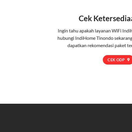
Cek Ketersedia
Ingin tahu apakah layanan WiFi Indi
hubungi IndiHome Tinondo sekarang
dapatkan rekomendasi paket te
CEK ODP