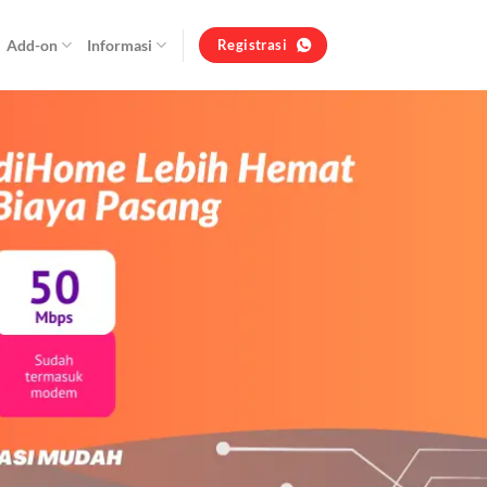
Add-on
Informasi
Registrasi