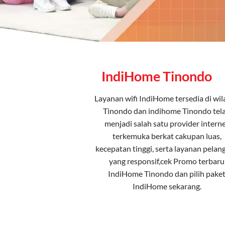
IndiHome Tinondo
Layanan
wifi IndiHome
tersedia di wi
Tinondo dan indihome Tinondo tel
menjadi salah satu provider intern
terkemuka berkat cakupan luas,
kecepatan tinggi, serta layanan pelan
yang responsif,cek Promo terbaru
IndiHome Tinondo dan pilih
pake
IndiHome
sekarang.