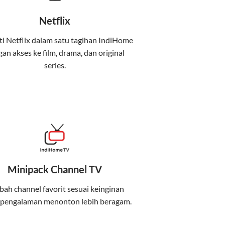
Netflix
i Netflix dalam satu tagihan IndiHome
an akses ke film, drama, dan original
uga menghadirkan Telkomsel One, sebuah
series.
iburan, dan komunikasi dalam satu paket
 mobile internet (Telkomsel) dalam satu paket.
at baik di rumah maupun saat bepergian.
Minipack Channel TV
kenyamanan maksimal.
ah channel favorit sesuai keinginan
 pengalaman menonton lebih beragam.