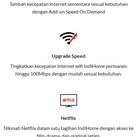
Tambah kecepatan internet sementara sesuai kebutuhan
juga menghadirkan Telkomsel
dengan Add-on
Speed On Demand
One, sebuah solusi lengkap untuk
kebutuhan digital Anda.
Telkomsel One menggabungkan
layanan internet, hiburan, dan
komunikasi dalam satu paket
Upgrade Speed
praktis.
Tingkatkan kecepatan internet wifi IndiHome permanen
hingga 100Mbps dengan mudah sesuai kebutuhan.
Apa Itu Telkomsel One?
Telkomsel One adalah layanan konvergensi yang
menggabungkan konektivitas internet rumah
(IndiHome/Telkomsel Orbit) dan mobile internet
(Telkomsel) dalam satu paket.
Netflix
Layanan ini dirancang untuk memberikan
Nikmati Netflix dalam satu tagihan IndiHome dengan akses ke
pengalaman broadband yang seamless,
film, drama, dan original series.