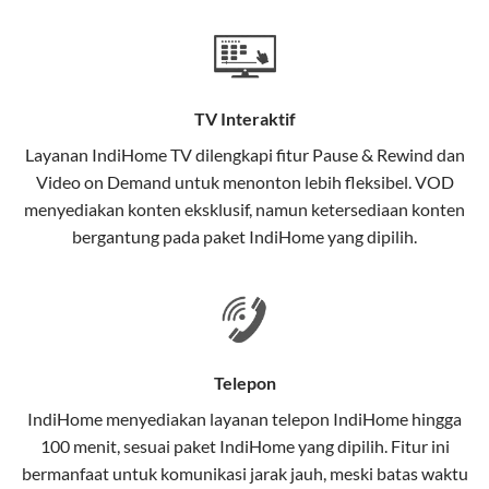
Teknologi di Balik WiFi IndiHome
Wifi IndiHome menggunakan teknologi Fiber To The
Home (FTTH), yang berarti koneksi internet
TV Interaktif
menggunakan kabel serat optik hingga ke rumah
pelanggan. Teknologi ini memiliki beberapa
Layanan
IndiHome TV
dilengkapi fitur Pause & Rewind dan
keunggulan:
Video on Demand untuk menonton lebih fleksibel. VOD
menyediakan konten eksklusif, namun ketersediaan konten
Kecepatan Tinggi
bergantung pada paket IndiHome yang dipilih.
Serat optik mampu mentransmisikan data dalam
kecepatan tinggi hingga 1 Gbps, lebih cepat
dibandingkan kabel tembaga atau DSL.
Koneksi Stabil
Telepon
Minim gangguan dari cuaca atau interferensi
IndiHome menyediakan layanan
telepon IndiHome
hingga
elektromagnetik, sehingga koneksi tetap lancar.
100 menit, sesuai paket IndiHome yang dipilih. Fitur ini
bermanfaat untuk komunikasi jarak jauh, meski batas waktu
Latensi Rendah