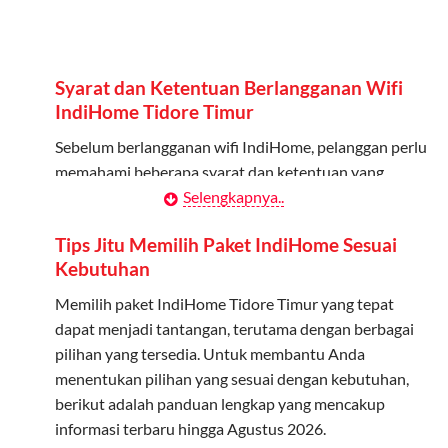
Admin dapat mendaftarkan hingga 5 anggota
keluarga atau teman untuk menggunakan kuota ini.
Berlaku Nasional
Syarat dan Ketentuan Berlangganan Wifi
Kuota keluarga bisa digunakan di seluruh Indonesia
IndiHome Tidore Timur
untuk jaringan 2G, 3G, dan 4G.
Sebelum berlangganan wifi IndiHome, pelanggan perlu
memahami beberapa syarat dan ketentuan yang
Tidak Berlaku untuk Roaming
berlaku:
Selengkapnya..
Kuota ini hanya bisa digunakan di dalam negeri.
Kontrak Berlangganan
Tips Jitu Memilih Paket IndiHome Sesuai
Cara Menggunakan Kuota Keluarga
Kebutuhan
Pelanggan harus menandatangani Kontrak
Berlangganan yang mencakup data pelanggan, jenis
Memilih paket IndiHome Tidore Timur yang tepat
Daftarkan Anggota: Admin dapat mendaftarkan anggota
layanan indihome Tidore Timur yang dipilih, serta
dapat menjadi tantangan, terutama dengan berbagai
melalui aplikasi MyTelkomsel atau website Telkomsel One.
syarat dan ketentuan yang berlaku. Kontrak ini dapat
pilihan yang tersedia. Untuk membantu Anda
Bagikan Kuota: Setelah terdaftar, anggota bisa langsung
diubah atau ditambah sesuai kebutuhan.
menentukan pilihan yang sesuai dengan kebutuhan,
menggunakan kuota keluarga.
berikut adalah panduan lengkap yang mencakup
Biaya Pasang Baru (PSB)
Pantau Penggunaan: Admin dapat memantau penggunaan
informasi terbaru hingga Agustus 2026.
kuota melalui aplikasi MyTelkomsel.