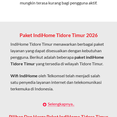
mungkin terasa kurang bagi pengguna aktif.
Cocok untuk aktivitas yang membutuhkan koneksi
cepat seperti gaming, streaming, dan video conference.
Kapasitas Lebih Besar
Mampu menangani banyak perangkat sekaligus tanpa
Paket IndiHome Tidore Timur 2026
penurunan kualitas koneksi.
IndiHome Tidore Timur menawarkan berbagai paket
Dengan teknologi ini, IndiHome memberikan pengalaman
layanan yang dapat disesuaikan dengan kebutuhan
internet yang lebih baik bagi pengguna untuk bekerja,
pengguna. Berikut adalah beberapa
paket indiHome
belajar, dan hiburan di rumah.
Tidore Timur
yang tersedia di wilayah Tidore Timur.
IndiHome sering disebut sebagai WiFi IndiHome karena
Wifi IndiHome
oleh Telkomsel telah menjadi salah
layanan internet yang disediakan menggunakan jaringan
satu penyedia layanan internet dan telekomunikasi
fiber optic dapat dikoneksikan melalui perangkat router
terkemuka di Indonesia.
WiFi.
Hal ini memungkinkan pengguna untuk mengakses
Dengan berbagai pilihan paket indihome Tidore
Selengkapnya..
internet secara nirkabel (wireless) di rumah atau tempat
Timur yang disesuaikan dengan kebutuhan pengguna,
usaha tanpa perlu menggunakan kabel LAN langsung ke
IndiHome Tidore Timur menawarkan solusi lengkap
Pilihan Dan Harga Paket IndiHome Tidore Timur