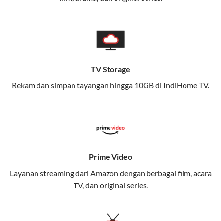
memungkinkan Anda menikmati internet cepat baik
di rumah maupun saat bepergian.
Dengan Telkomsel One, Anda tidak terikat pada satu
teknologi jaringan tertentu, sehingga bisa menikmati
fleksibilitas dan kenyamanan maksimal.
TV Storage
Rekam dan simpan tayangan hingga 10GB di IndiHome TV.
Keunggulan Telkomsel One
Kecepatan Internet Hingga 300 Mbps
Nikmati kecepatan internet super cepat untuk
streaming, gaming, dan bekerja dari rumah.
Dynamic IP
Prime Video
Memudahkan Anda dalam mengelola jaringan dan
Layanan streaming dari Amazon dengan berbagai film, acara
meningkatkan keamanan.
TV, dan original series.
Kuota Keluarga