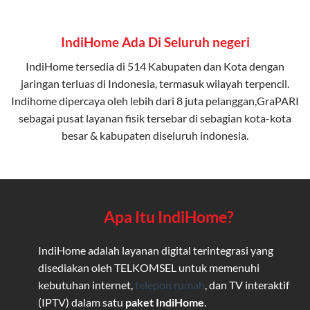
IndiHome Ada Di Seluruh negeri
IndiHome tersedia di 514 Kabupaten dan Kota dengan
jaringan terluas di Indonesia, termasuk wilayah terpencil.
Indihome dipercaya oleh lebih dari 8 juta pelanggan,GraPARI
sebagai pusat layanan fisik tersebar di sebagian kota-kota
besar & kabupaten diseluruh indonesia.
Apa Itu IndiHome?
IndiHome adalah layanan digital terintegrasi yang
disediakan oleh TELKOMSEL untuk memenuhi
kebutuhan internet,
telepon rumah
, dan TV interaktif
(IPTV) dalam satu
paket IndiHome
.