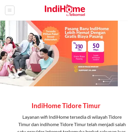
Skip
to
content
IndiHome Tidore Timur
Layanan
wifi IndiHome
tersedia di wilayah Tidore
Timur dan indihome Tidore Timur telah menjadi salah
satu provider internet terkemuka berkat cakupan luas,