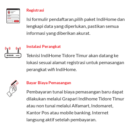
Paket Easy cocok untuk kebutuhan dasar, Paket
Registrasi
Complete untuk yang menginginkan fitur lengkap,
dan Paket Dynamic IP untuk pengguna yang
Isi formulir pendaftaran,pilih paket IndiHome dan
memprioritaskan kecepatan internet tinggi.
lengkapi data yang diperlukan, pastikan semua
informasi yang diberikan akurat.
Paket Telkomsel One dengan Kuota Keluarga
Instalasi Perangkat
Salah satu fitur unggulan Telkomsel One adalah Paket
Teknisi IndiHome Tidore Timur akan datang ke
Kuota Keluarga. Dengan kuota hingga 30 GB, Anda
lokasi sesuai alamat registrasi untuk pemasangan
bisa membagikan internet kepada anggota keluarga
perangkat wifi IndiHome.
atau teman tanpa perlu khawatir kehabisan kuota.
Berikut adalah detailnya:
Bayar Biaya Pemasangan
Kuota Keluarga 30 GB
Pembayaran tunai biaya pemasangan baru dapat
dilakukan melalui Grapari Indihome Tidore Timur
Kuota ini dapat digunakan secara bersama-sama oleh
atau non tunai melalui Alfamart, Indomaret,
Admin (pelanggan utama) dan anggota yang terdaftar.
Kantor Pos atau mobile banking. Internet
langsung aktif setelah pembayaran.
Bisa Dibagi Hingga 5 Anggota