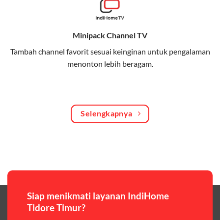
Bagikan kuota internet hingga 30 GB dengan anggota
keluarga atau teman secara praktis.
Minipack Channel TV
One Bill System
Tambah channel favorit sesuai keinginan untuk pengalaman
Tagihan internet rumah dan kuota keluarga digabung
menonton lebih beragam.
dalam satu pembayaran.
WiFi Murah 100 Ribuan
Hemat biaya dengan paket internet berkualitas tinggi
Selengkapnya
yang terjangkau.
Pilihan Paket & Harga Telkomsel One
Telkomsel One menawarkan beragam paket yang bisa
disesuaikan dengan kebutuhan pengguna, mulai dari
paket hemat hingga paket lengkap dengan fitur
premium,berikut ulasan singkatnya:
Siap menikmati layanan IndiHome
Tidore Timur?
Paket Easy