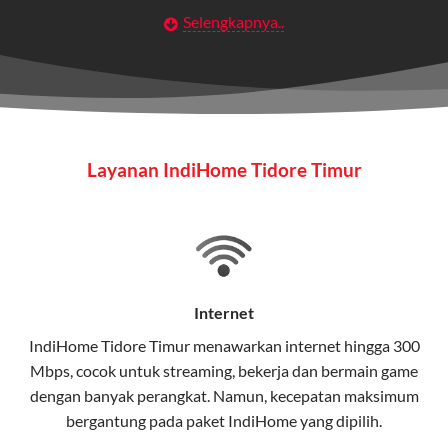
Selengkapnya..
Layanan Wifi Indihome ini dirancang untuk
memberikan solusi lengkap bagi rumah tangga, bisnis,
maupun individu yang membutuhkan konektivitas dan
hiburan berkualitas tinggi.
Wifi IndiHome
Layanan IndiHome Tidore Timur
Wifi IndiHome adalah layanan
internet
berbasis fiber
optic yang disediakan oleh Telkom Indonesia untuk
pengguna rumah dan bisnis.
IndiHome menawarkan koneksi internet yang cepat,
stabil, dan memiliki berbagai pilihan paket IndiHome
Internet
yang dapat disesuaikan dengan kebutuhan pengguna.
IndiHome Tidore Timur menawarkan
internet
hingga 300
Mbps, cocok untuk streaming, bekerja dan bermain game
Selain internet, layanan IndiHome juga mencakup TV
dengan banyak perangkat. Namun, kecepatan maksimum
interaktif (
IndiHome TV
) dan telepon rumah dalam
bergantung pada paket IndiHome yang dipilih.
satu paket.