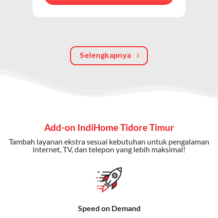
berkualitas, internet cepat, dan komunikasi telepon
dalam satu langganan.
Keunggulan Paket IndiHome Internet, TV & Telepon
Selengkapnya
Internet Cepat:
Kecepatan wifi IndiHome ini mencapai
300 Mbps untuk aktivitas online tanpa hambatan.
TV Interaktif:
Akses ratusan channel TV lokal dan
internasional, termasuk fitur replay dan on-demand.
Telepon Rumah:
Gratis nelpon lokal dan interlokal dengan
Add-on IndiHome Tidore Timur
kuota tertentu.
Tambah layanan ekstra sesuai kebutuhan untuk pengalaman
Bonus Fitur:
Beberapa paket menyertakan bonus seperti
internet, TV, dan telepon yang lebih maksimal!
gratis streaming platform atau diskon langganan.
Selain Paket IndiHome yang
menawarkan layanan internet,
Speed on Demand
TV, dan telepon rumah, Telkomsel