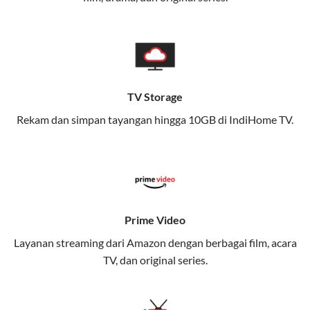
pengalaman broadband yang seamless,
memungkinkan Anda menikmati internet cepat baik
di rumah maupun saat bepergian.
Dengan Telkomsel One, Anda tidak terikat pada satu
teknologi jaringan tertentu, sehingga bisa menikmati
TV Storage
fleksibilitas dan kenyamanan maksimal.
Rekam dan simpan tayangan hingga 10GB di IndiHome TV.
Keunggulan Telkomsel One
Kecepatan Internet Hingga 300 Mbps
Nikmati kecepatan internet super cepat untuk
streaming, gaming, dan bekerja dari rumah.
Prime Video
Dynamic IP
Layanan streaming dari Amazon dengan berbagai film, acara
Memudahkan Anda dalam mengelola jaringan dan
TV, dan original series.
meningkatkan keamanan.
Kuota Keluarga