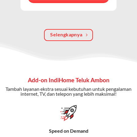
Dengan paket ini, Anda bisa menikmati hiburan TV
berkualitas, internet cepat, dan komunikasi telepon
dalam satu langganan.
Keunggulan Paket IndiHome Internet, TV & Telepon
Selengkapnya
Internet Cepat:
Kecepatan wifi IndiHome ini mencapai
300 Mbps untuk aktivitas online tanpa hambatan.
TV Interaktif:
Akses ratusan channel TV lokal dan
internasional, termasuk fitur replay dan on-demand.
Add-on IndiHome Teluk Ambon
Telepon Rumah:
Gratis nelpon lokal dan interlokal dengan
Tambah layanan ekstra sesuai kebutuhan untuk pengalaman
kuota tertentu.
internet, TV, dan telepon yang lebih maksimal!
Bonus Fitur:
Beberapa paket menyertakan bonus seperti
gratis streaming platform atau diskon langganan.
Selain Paket IndiHome yang
Speed on Demand
menawarkan layanan internet,