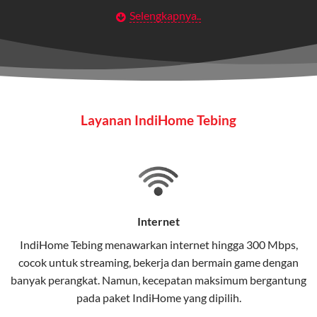
Selengkapnya..
Layanan Wifi Indihome ini dirancang untuk
memberikan solusi lengkap bagi rumah tangga, bisnis,
maupun individu yang membutuhkan konektivitas dan
hiburan berkualitas tinggi.
Wifi IndiHome
Layanan IndiHome Tebing
Wifi IndiHome adalah layanan
internet
berbasis fiber
optic yang disediakan oleh Telkom Indonesia untuk
pengguna rumah dan bisnis.
IndiHome menawarkan koneksi internet yang cepat,
stabil, dan memiliki berbagai pilihan paket IndiHome
Internet
yang dapat disesuaikan dengan kebutuhan pengguna.
IndiHome Tebing menawarkan
internet
hingga 300 Mbps,
cocok untuk streaming, bekerja dan bermain game dengan
Selain internet, layanan IndiHome juga mencakup TV
banyak perangkat. Namun, kecepatan maksimum bergantung
interaktif (
IndiHome TV
) dan telepon rumah dalam
pada paket IndiHome yang dipilih.
satu paket.