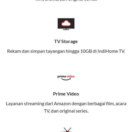
memungkinkan Anda menikmati internet cepat baik
di rumah maupun saat bepergian.
Dengan Telkomsel One, Anda tidak terikat pada satu
teknologi jaringan tertentu, sehingga bisa menikmati
fleksibilitas dan kenyamanan maksimal.
TV Storage
Rekam dan simpan tayangan hingga 10GB di IndiHome TV.
Keunggulan Telkomsel One
Kecepatan Internet Hingga 300 Mbps
Nikmati kecepatan internet super cepat untuk
streaming, gaming, dan bekerja dari rumah.
Dynamic IP
Prime Video
Memudahkan Anda dalam mengelola jaringan dan
Layanan streaming dari Amazon dengan berbagai film, acara
meningkatkan keamanan.
TV, dan original series.
Kuota Keluarga