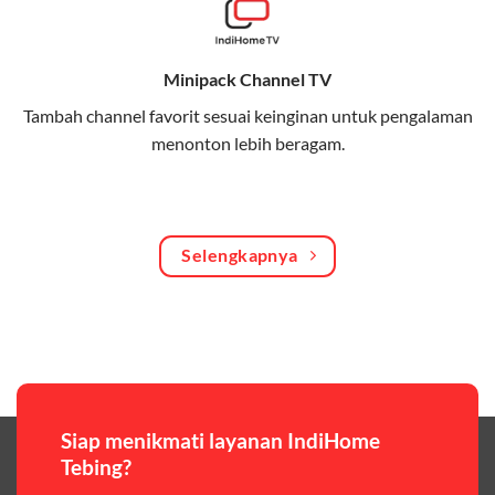
Bagikan kuota internet hingga 30 GB dengan anggota
keluarga atau teman secara praktis.
Minipack Channel TV
One Bill System
Tambah channel favorit sesuai keinginan untuk pengalaman
Tagihan internet rumah dan kuota keluarga digabung
menonton lebih beragam.
dalam satu pembayaran.
WiFi Murah 100 Ribuan
Hemat biaya dengan paket internet berkualitas tinggi
Selengkapnya
yang terjangkau.
Pilihan Paket & Harga Telkomsel One
Telkomsel One menawarkan beragam paket yang bisa
disesuaikan dengan kebutuhan pengguna, mulai dari
paket hemat hingga paket lengkap dengan fitur
premium,berikut ulasan singkatnya:
Siap menikmati layanan IndiHome
Tebing?
Paket Easy