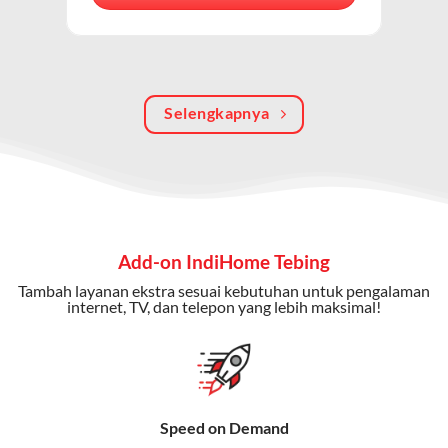
berkualitas, internet cepat, dan komunikasi telepon
dalam satu langganan.
Keunggulan Paket IndiHome Internet, TV & Telepon
Selengkapnya
Internet Cepat:
Kecepatan wifi IndiHome ini mencapai
300 Mbps untuk aktivitas online tanpa hambatan.
TV Interaktif:
Akses ratusan channel TV lokal dan
internasional, termasuk fitur replay dan on-demand.
Telepon Rumah:
Gratis nelpon lokal dan interlokal dengan
Add-on IndiHome Tebing
kuota tertentu.
Tambah layanan ekstra sesuai kebutuhan untuk pengalaman
Bonus Fitur:
Beberapa paket menyertakan bonus seperti
internet, TV, dan telepon yang lebih maksimal!
gratis streaming platform atau diskon langganan.
Selain Paket IndiHome yang
menawarkan layanan internet,
Speed on Demand
TV, dan telepon rumah, Telkomsel