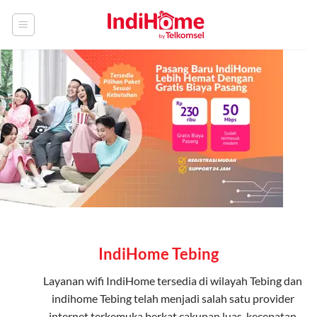
Skip
to
content
IndiHome Tebing
Layanan
wifi IndiHome
tersedia di wilayah Tebing dan
indihome Tebing telah menjadi salah satu provider
internet terkemuka berkat cakupan luas, kecepatan