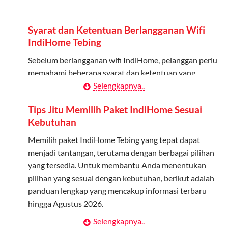
Admin dapat mendaftarkan hingga 5 anggota
keluarga atau teman untuk menggunakan kuota ini.
Syarat dan Ketentuan Berlangganan Wifi
Berlaku Nasional
IndiHome Tebing
Kuota keluarga bisa digunakan di seluruh Indonesia
Sebelum berlangganan wifi IndiHome, pelanggan perlu
untuk jaringan 2G, 3G, dan 4G.
memahami beberapa syarat dan ketentuan yang
berlaku:
Selengkapnya..
Tidak Berlaku untuk Roaming
Kuota ini hanya bisa digunakan di dalam negeri.
Kontrak Berlangganan
Tips Jitu Memilih Paket IndiHome Sesuai
Kebutuhan
Pelanggan harus menandatangani Kontrak
Cara Menggunakan Kuota Keluarga
Berlangganan yang mencakup data pelanggan, jenis
Memilih paket IndiHome Tebing yang tepat dapat
layanan indihome Tebing yang dipilih, serta syarat dan
menjadi tantangan, terutama dengan berbagai pilihan
Daftarkan Anggota: Admin dapat mendaftarkan anggota
ketentuan yang berlaku. Kontrak ini dapat diubah atau
yang tersedia. Untuk membantu Anda menentukan
melalui aplikasi MyTelkomsel atau website Telkomsel One.
ditambah sesuai kebutuhan.
pilihan yang sesuai dengan kebutuhan, berikut adalah
Bagikan Kuota: Setelah terdaftar, anggota bisa langsung
panduan lengkap yang mencakup informasi terbaru
menggunakan kuota keluarga.
Biaya Pasang Baru (PSB)
hingga Agustus 2026.
Pantau Penggunaan: Admin dapat memantau penggunaan
Pelanggan dikenakan Biaya Pasang Baru (PSB) setelah
Selengkapnya..
Menentukan Kebutuhan Kecepatan Internet
kuota melalui aplikasi MyTelkomsel.