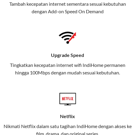
Tambah kecepatan internet sementara sesuai kebutuhan
juga menghadirkan Telkomsel
dengan Add-on
Speed On Demand
One, sebuah solusi lengkap untuk
kebutuhan digital Anda.
Telkomsel One menggabungkan
layanan internet, hiburan, dan
komunikasi dalam satu paket
Upgrade Speed
praktis.
Tingkatkan kecepatan internet wifi IndiHome permanen
hingga 100Mbps dengan mudah sesuai kebutuhan.
Apa Itu Telkomsel One?
Telkomsel One adalah layanan konvergensi yang
menggabungkan konektivitas internet rumah
(IndiHome/Telkomsel Orbit) dan mobile internet
(Telkomsel) dalam satu paket.
Netflix
Layanan ini dirancang untuk memberikan
Nikmati Netflix dalam satu tagihan IndiHome dengan akses ke
pengalaman broadband yang seamless,
film, drama, dan original series.