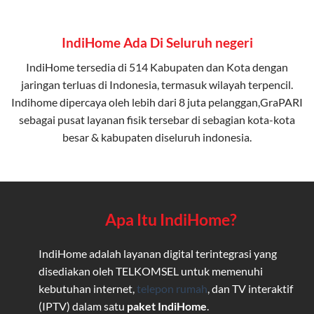
IndiHome Ada Di Seluruh negeri
IndiHome tersedia di 514 Kabupaten dan Kota dengan
jaringan terluas di Indonesia, termasuk wilayah terpencil.
Indihome dipercaya oleh lebih dari 8 juta pelanggan,GraPARI
sebagai pusat layanan fisik tersebar di sebagian kota-kota
besar & kabupaten diseluruh indonesia.
Apa Itu IndiHome?
IndiHome adalah layanan digital terintegrasi yang
disediakan oleh TELKOMSEL untuk memenuhi
kebutuhan internet,
telepon rumah
, dan TV interaktif
(IPTV) dalam satu
paket IndiHome
.