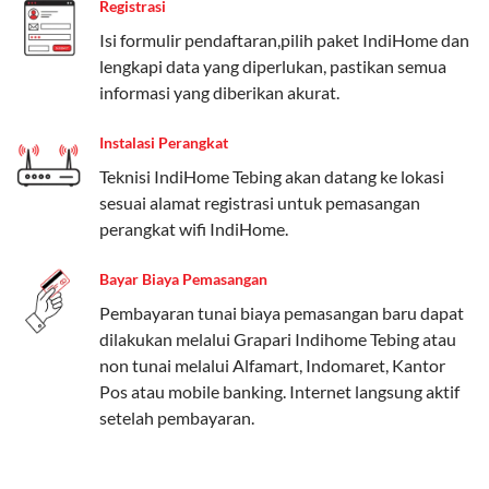
Registrasi
Paket Easy cocok untuk kebutuhan dasar, Paket
Isi formulir pendaftaran,pilih paket IndiHome dan
Complete untuk yang menginginkan fitur lengkap,
lengkapi data yang diperlukan, pastikan semua
dan Paket Dynamic IP untuk pengguna yang
informasi yang diberikan akurat.
memprioritaskan kecepatan internet tinggi.
Instalasi Perangkat
Paket Telkomsel One dengan Kuota Keluarga
Teknisi IndiHome Tebing akan datang ke lokasi
Salah satu fitur unggulan Telkomsel One adalah Paket
sesuai alamat registrasi untuk pemasangan
Kuota Keluarga. Dengan kuota hingga 30 GB, Anda
perangkat wifi IndiHome.
bisa membagikan internet kepada anggota keluarga
atau teman tanpa perlu khawatir kehabisan kuota.
Bayar Biaya Pemasangan
Berikut adalah detailnya:
Pembayaran tunai biaya pemasangan baru dapat
dilakukan melalui Grapari Indihome Tebing atau
Kuota Keluarga 30 GB
non tunai melalui Alfamart, Indomaret, Kantor
Kuota ini dapat digunakan secara bersama-sama oleh
Pos atau mobile banking. Internet langsung aktif
Admin (pelanggan utama) dan anggota yang terdaftar.
setelah pembayaran.
Bisa Dibagi Hingga 5 Anggota