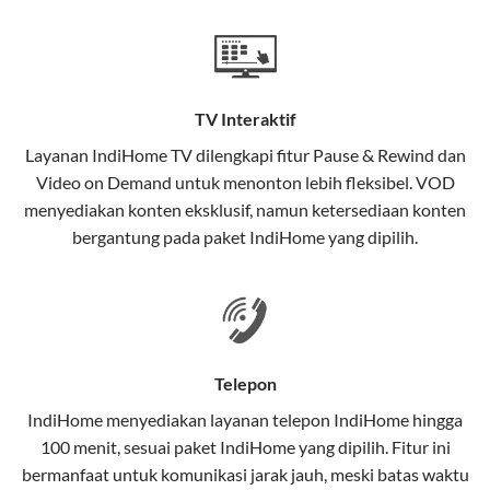
Teknologi di Balik WiFi IndiHome
Wifi IndiHome menggunakan teknologi Fiber To The
Home (FTTH), yang berarti koneksi internet
TV Interaktif
menggunakan kabel serat optik hingga ke rumah
pelanggan. Teknologi ini memiliki beberapa
Layanan
IndiHome TV
dilengkapi fitur Pause & Rewind dan
keunggulan:
Video on Demand untuk menonton lebih fleksibel. VOD
menyediakan konten eksklusif, namun ketersediaan konten
Kecepatan Tinggi
bergantung pada paket IndiHome yang dipilih.
Serat optik mampu mentransmisikan data dalam
kecepatan tinggi hingga 1 Gbps, lebih cepat
dibandingkan kabel tembaga atau DSL.
Koneksi Stabil
Telepon
Minim gangguan dari cuaca atau interferensi
IndiHome menyediakan layanan
telepon IndiHome
hingga
elektromagnetik, sehingga koneksi tetap lancar.
100 menit, sesuai paket IndiHome yang dipilih. Fitur ini
bermanfaat untuk komunikasi jarak jauh, meski batas waktu
Latensi Rendah