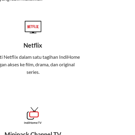
Netflix
i Netflix dalam satu tagihan IndiHome
an akses ke film, drama, dan original
uga menghadirkan Telkomsel One, sebuah
series.
iburan, dan komunikasi dalam satu paket
 mobile internet (Telkomsel) dalam satu paket.
at baik di rumah maupun saat bepergian.
Minipack Channel TV