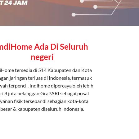
IndiHome Ada Di Seluruh
negeri
iHome tersedia di 514 Kabupaten dan Kota
gan jaringan terluas di Indonesia, termasuk
yah terpencil. Indihome dipercaya oleh lebih
ri 8 juta pelanggan,GraPARI sebagai pusat
ayanan fisik tersebar di sebagian kota-kota
besar & kabupaten diseluruh indonesia.