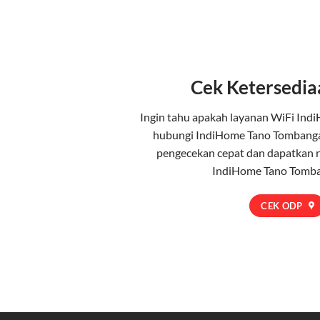
Cek Ketersedia
Ingin tahu apakah layanan WiFi Indi
hubungi IndiHome Tano Tombanga
pengecekan cepat dan dapatkan r
IndiHome Tano Tomba
CEK ODP