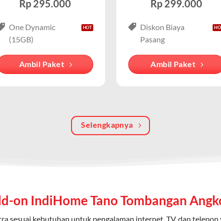
Layanan WiFi
Rp 295.000
Rp 299.000
e 2P (Double Play)
lah salah satu penyedia internet rumah terbesar di Indonesia, 
One Dynamic
Diskon Biaya
Tano Tombangan Angkola. Bahkan, dalam banyak percakapan, “WiFi
an telepon rumah yang memungkinkan Anda menikmati konektivitas
(15GB)
Pasang
dia lain.
andal.
Ambil Paket
Ambil Paket
an internet berbasis fiber optic, sementara WiFi IndiHome menga
iakan oleh modem/router IndiHome di rumah atau kantor.
batas dengan kecepatan tinggi.
 kuota tertentu.
Selengkapnya
ayanan secara terpisah.
oicemail atau call waiting.
Home 3P (Triple Play)
ap dari IndiHome yang menggabungkan internet, TV kabel (IndiHom
d-on IndiHome Tano Tombangan Angk
nikasi telepon dalam satu langganan.
ra sesuai kebutuhan untuk pengalaman internet, TV, dan telepon 