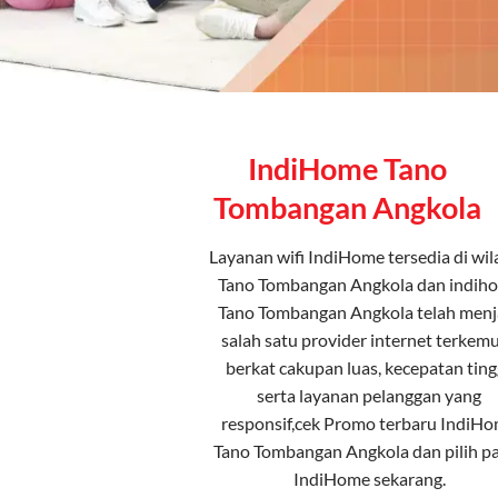
IndiHome Tano
Tombangan Angkola
Layanan
wifi IndiHome
tersedia di wi
Tano Tombangan Angkola dan indih
Tano Tombangan Angkola telah menj
salah satu provider internet terkem
berkat cakupan luas, kecepatan tingg
serta layanan pelanggan yang
responsif,cek Promo terbaru IndiH
Tano Tombangan Angkola dan pilih
p
IndiHome
sekarang.