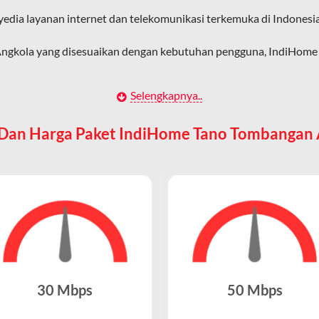
diHome karena layanan internet yang disediakan menggunakan jar
yedia layanan internet dan telekomunikasi terkemuka di Indonesia
Angkola yang disesuaikan dengan kebutuhan pengguna, IndiHom
ngakses internet secara nirkabel (wireless) di rumah atau temp
Selengkapnya..
Single Play)
a
 Dan Harga Paket IndiHome Tano Tombangan
guna yang membutuhkan koneksi internet cepat tanpa layanan ta
diHome, mereka mendapatkan router WiFi yang memungkinkan pera
kabel.
 yang mengutamakan konektivitas internet untuk bekerja, belajar,
ome mengakses internet melalui WiFi, istilah Wifi IndiHome menj
ternet hingga 300 Mbps, tergantung pada paket IndiHome yang d
 Seluler
 IndiHome dikenal stabil dan minim gangguan.
 menggunakan jaringan fiber optik tetap (fixed broadband), ber
ingga Anda bisa streaming, gaming, atau bekerja tanpa khawatir kehabisan
ya 4G/5G). Dengan demikian, orang menyebutnya WiFi IndiHome unt
30 Mbps
50 Mbps
ga, mulai dari Rp200.000-an per bulan.