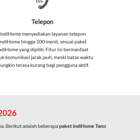
nakan kabel serat optik hingga ke rumah
Telepon
IndiHome menyediakan layanan
telepon
IndiHome
hingga 100 menit, sesuai paket
kan kabel tembaga atau DSL.
ndiHome yang dipilih. Fitur ini bermanfaat
uk komunikasi jarak jauh, meski batas waktu
ungkin terasa kurang bagi pengguna aktif.
e.
2026
a. Berikut adalah beberapa
paket indiHome Tano
ja, belajar, dan hiburan di rumah.