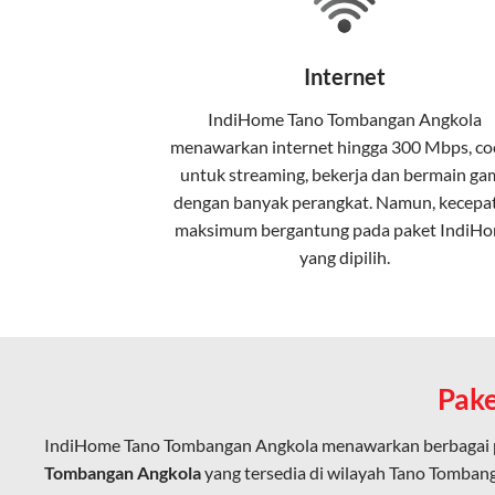
Teknologi di Balik WiFi Indi
Wifi IndiHome menggunakan teknologi 
Internet
pelanggan. Teknologi ini memiliki beb
IndiHome Tano Tombangan Angkola
Kecepatan Tinggi
menawarkan
internet
hingga 300 Mbps, co
Serat optik mampu mentransmisikan da
untuk streaming, bekerja dan bermain ga
dengan banyak perangkat. Namun, kecepa
Koneksi Stabil
maksimum bergantung pada paket IndiH
yang dipilih.
Minim gangguan dari cuaca atau interf
Latensi Rendah
Cocok untuk aktivitas yang membutuhk
Pak
Kapasitas Lebih Besar
Mampu menangani banyak perangkat seka
IndiHome Tano Tombangan Angkola menawarkan berbagai pa
Tombangan Angkola
yang tersedia di wilayah Tano Tomban
Dengan teknologi ini, IndiHome memberik