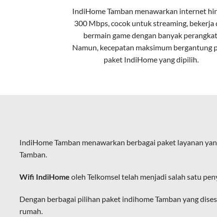
IndiHome Tamban menawarkan
internet
hi
Kecepatan Tinggi
300 Mbps, cocok untuk streaming, bekerja
Serat optik mampu mentransmisikan da
bermain game dengan banyak perangkat
Namun, kecepatan maksimum bergantung 
Koneksi Stabil
paket IndiHome yang dipilih.
Minim gangguan dari cuaca atau interf
Latensi Rendah
Cocok untuk aktivitas yang membutuhk
Kapasitas Lebih Besar
IndiHome Tamban menawarkan berbagai paket layanan yang
Mampu menangani banyak perangkat seka
Tamban.
Dengan teknologi ini, IndiHome memberik
Wifi IndiHome
oleh Telkomsel telah menjadi salah satu pen
IndiHome sering disebut sebagai WiFi In
melalui perangkat router WiFi.
Dengan berbagai pilihan paket indihome Tamban yang dise
rumah.
Hal ini memungkinkan pengguna untuk me