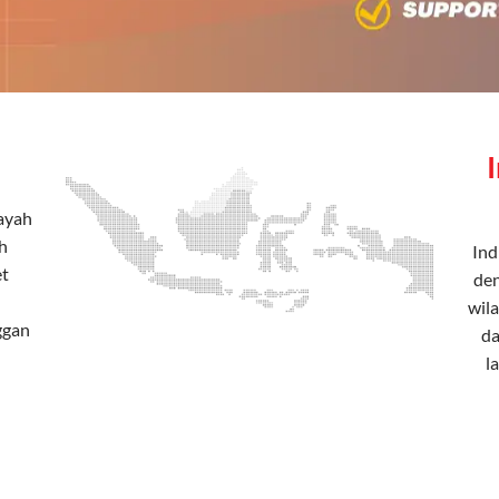
layah
h
Ind
et
den
wila
ggan
da
l