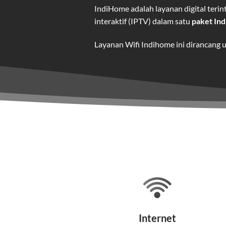
IndiHome adalah layanan digital ter
interaktif (IPTV) dalam satu
paket In
Layanan Wifi Indihome ini dirancang 
dan hiburan berkualitas tinggi.
Wifi IndiHome adalah layanan
interne
IndiHome menawarkan koneksi internet
kebutuhan pengguna.
Selain internet, layanan IndiHome jug
Teknologi di Balik WiFi Indi
Wifi IndiHome menggunakan teknologi 
Internet
pelanggan. Teknologi ini memiliki beb