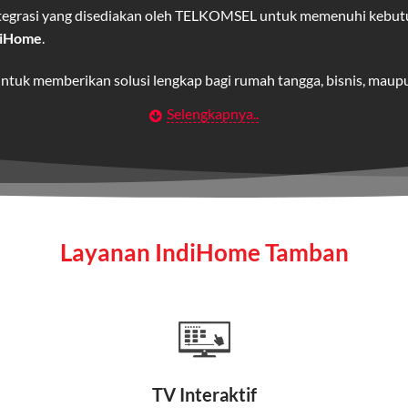
integrasi yang disediakan oleh TELKOMSEL untuk memenuhi kebut
diHome
.
untuk memberikan solusi lengkap bagi rumah tangga, bisnis, mau
Selengkapnya..
Wifi IndiHome
t
berbasis fiber optic yang disediakan oleh Telkom Indonesia unt
 yang cepat, stabil, dan memiliki berbagai pilihan paket IndiHo
Layanan IndiHome Tamban
a mencakup TV interaktif (
IndiHome TV
) dan telepon rumah dalam
Home
Fiber To The Home (FTTH), yang berarti koneksi internet menggu
TV Interaktif
erapa keunggulan: