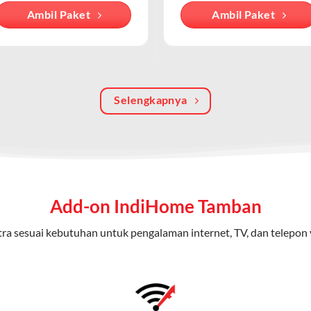
Ambil Paket
Ambil Paket
an internet berbasis fiber optic, sementara WiFi IndiHome menga
iakan oleh modem/router IndiHome di rumah atau kantor.
batas dengan kecepatan tinggi.
 kuota tertentu.
Selengkapnya
ayanan secara terpisah.
oicemail atau call waiting.
Home 3P (Triple Play)
ap dari IndiHome yang menggabungkan internet, TV kabel (IndiHom
Add-on IndiHome Tamban
nikasi telepon dalam satu langganan.
ra sesuai kebutuhan untuk pengalaman internet, TV, dan telepon 
n
0 Mbps untuk aktivitas online tanpa hambatan.
ional, termasuk fitur replay dan on-demand.