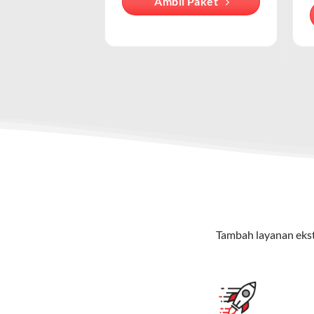
Ambil Paket
lain.
Keunggulan Paket IndiHome Internet & Telepon
Secara teknis, IndiHome adalah layan
melalui jaringan nirkabel yang dised
Internet Unlimited:
Nikmati internet wifi IndiHome tanpa 
Telepon Rumah:
Gratis nelpon lokal dan interlokal dengan
Hemat Biaya:
Lebih ekonomis dibandingkan berlangganan l
Bonus Fitur:
Beberapa paket menyertakan fitur tambahan seperti v
Paket IndiHome Internet, TV & Telepon – Indi
Paket IndiHome Internet, TV & Telepon
adalah solusi lengk
menikmati hiburan TV berkualitas, internet cepat, dan komu
Tambah layanan ekst
Keunggulan Paket IndiHome Internet, TV & Telepo
Internet Cepat:
Kecepatan wifi IndiHome ini mencapai 30
TV Interaktif:
Akses ratusan channel TV lokal dan internas