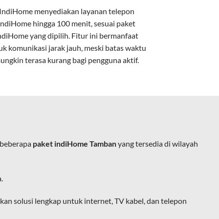
IndiHome menyediakan layanan
telepon
IndiHome
hingga 100 menit, sesuai paket
kan kabel tembaga atau DSL.
ndiHome yang dipilih. Fitur ini bermanfaat
uk komunikasi jarak jauh, meski batas waktu
ungkin terasa kurang bagi pengguna aktif.
e.
 beberapa
paket indiHome Tamban
yang tersedia di wilayah
ja, belajar, dan hiburan di rumah.
.
ingan fiber optic dapat dikoneksikan
 solusi lengkap untuk internet, TV kabel, dan telepon
at usaha tanpa perlu menggunakan kabel