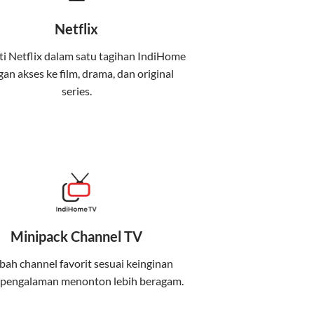
Netflix
i Netflix dalam satu tagihan IndiHome
an akses ke film, drama, dan original
uga menghadirkan Telkomsel One, sebuah
series.
iburan, dan komunikasi dalam satu paket
 mobile internet (Telkomsel) dalam satu paket.
at baik di rumah maupun saat bepergian.
Minipack Channel TV
kenyamanan maksimal.
ah channel favorit sesuai keinginan
 pengalaman menonton lebih beragam.