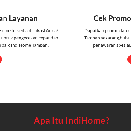
an Layanan
Cek Promo
Home tersedia di lokasi Anda?
Dapatkan promo dan d
 untuk pengecekan cepat dan
Tamban sekarang,hubun
erbaik IndiHome Tamban.
penawaran spesial,
Apa Itu IndiHome?