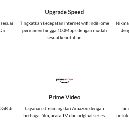
 kuota tertentu.
Upgrade Speed
atis streaming platform atau diskon langganan.
 sesuai
Tingkatkan kecepatan internet wifi IndiHome
Nikmat
 On
permanen hingga 100Mbps dengan mudah
deng
yanan internet, TV, dan telepon rumah, Telkomsel j
sesuai kebutuhan.
da. Telkomsel One menggabungkan layanan internet, h
kan konektivitas internet rumah (IndiHome/Telkomsel Orbit) dan
band yang seamless, memungkinkan Anda menikmati internet cep
Prime Video
gi jaringan tertentu, sehingga bisa menikmati fleksibilitas dan 
0GB di
Layanan streaming dari Amazon dengan
Tamb
berbagai film, acara TV, dan original series.
untuk