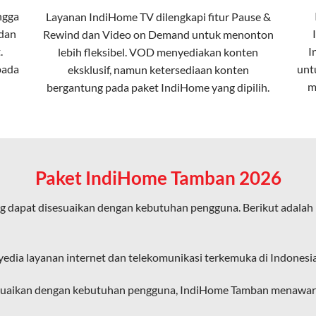
ngga
Layanan
IndiHome TV
dilengkapi fitur Pause &
 dan
Rewind dan Video on Demand untuk menonton
ta dalam kecepatan tinggi hingga 1 Gbps, lebih cepat dibanding
.
I
lebih fleksibel. VOD menyediakan konten
pada
unt
eksklusif, namun ketersediaan konten
m
bergantung pada paket IndiHome yang dipilih.
erensi elektromagnetik, sehingga koneksi tetap lancar.
an koneksi cepat seperti gaming, streaming, dan video conferenc
Paket IndiHome Tamban 2026
 dapat disesuaikan dengan kebutuhan pengguna. Berikut adalah
ligus tanpa penurunan kualitas koneksi.
an pengalaman internet yang lebih baik bagi pengguna untuk beker
yedia layanan internet dan telekomunikasi terkemuka di Indonesia
diHome karena layanan internet yang disediakan menggunakan jar
suaikan dengan kebutuhan pengguna, IndiHome Tamban menawarkan
ngakses internet secara nirkabel (wireless) di rumah atau temp