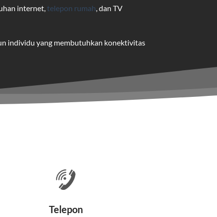
uhan internet,
telepon rumah
, dan TV
pun individu yang membutuhkan konektivitas
uk pengguna rumah dan bisnis.
me yang dapat disesuaikan dengan
 satu paket.
nakan kabel serat optik hingga ke rumah
Telepon