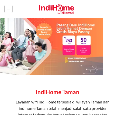
Skip
to
content
IndiHome Taman
Layanan
wifi IndiHome
tersedia di wilayah Taman dan
indihome Taman telah menjadi salah satu provider
internet terkemuka berkat cakupan luas, kecepatan