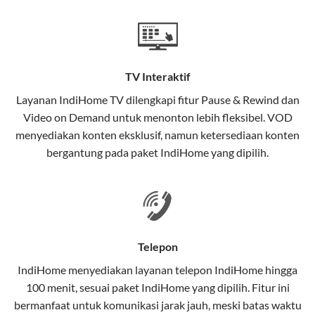
Teknologi di Balik WiFi IndiHome
Wifi IndiHome menggunakan teknologi Fiber To The
Home (FTTH), yang berarti koneksi internet
TV Interaktif
menggunakan kabel serat optik hingga ke rumah
pelanggan. Teknologi ini memiliki beberapa
Layanan
IndiHome TV
dilengkapi fitur Pause & Rewind dan
keunggulan:
Video on Demand untuk menonton lebih fleksibel. VOD
menyediakan konten eksklusif, namun ketersediaan konten
Kecepatan Tinggi
bergantung pada paket IndiHome yang dipilih.
Serat optik mampu mentransmisikan data dalam
kecepatan tinggi hingga 1 Gbps, lebih cepat
dibandingkan kabel tembaga atau DSL.
Koneksi Stabil
Telepon
Minim gangguan dari cuaca atau interferensi
IndiHome menyediakan layanan
telepon IndiHome
hingga
elektromagnetik, sehingga koneksi tetap lancar.
100 menit, sesuai paket IndiHome yang dipilih. Fitur ini
bermanfaat untuk komunikasi jarak jauh, meski batas waktu
Latensi Rendah