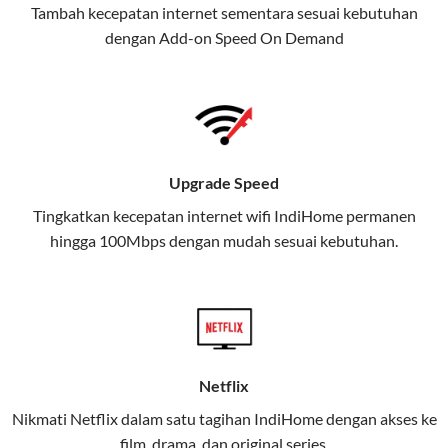
Tambah kecepatan internet sementara sesuai kebutuhan
juga menghadirkan Telkomsel
dengan Add-on
Speed On Demand
One, sebuah solusi lengkap untuk
kebutuhan digital Anda.
Telkomsel One menggabungkan
layanan internet, hiburan, dan
komunikasi dalam satu paket
Upgrade Speed
praktis.
Tingkatkan kecepatan internet wifi IndiHome permanen
hingga 100Mbps dengan mudah sesuai kebutuhan.
Apa Itu Telkomsel One?
Telkomsel One adalah layanan konvergensi yang
menggabungkan konektivitas internet rumah
(IndiHome/Telkomsel Orbit) dan mobile internet
(Telkomsel) dalam satu paket.
Netflix
Layanan ini dirancang untuk memberikan
Nikmati Netflix dalam satu tagihan IndiHome dengan akses ke
pengalaman broadband yang seamless,
film, drama, dan original series.