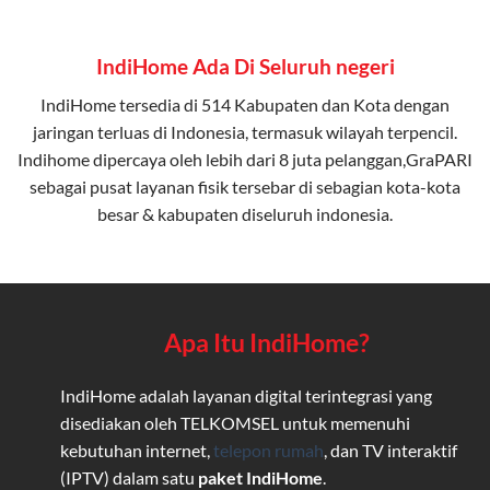
IndiHome Ada Di Seluruh negeri
IndiHome tersedia di 514 Kabupaten dan Kota dengan
jaringan terluas di Indonesia, termasuk wilayah terpencil.
Indihome dipercaya oleh lebih dari 8 juta pelanggan,GraPARI
sebagai pusat layanan fisik tersebar di sebagian kota-kota
besar & kabupaten diseluruh indonesia.
Apa Itu IndiHome?
IndiHome adalah layanan digital terintegrasi yang
disediakan oleh TELKOMSEL untuk memenuhi
kebutuhan internet,
telepon rumah
, dan TV interaktif
(IPTV) dalam satu
paket IndiHome
.