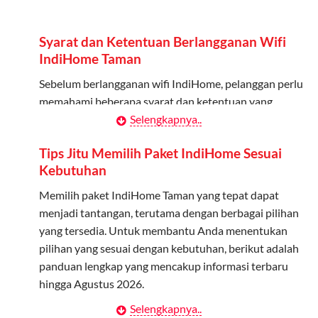
Admin dapat mendaftarkan hingga 5 anggota
keluarga atau teman untuk menggunakan kuota ini.
Syarat dan Ketentuan Berlangganan Wifi
Berlaku Nasional
IndiHome Taman
Kuota keluarga bisa digunakan di seluruh Indonesia
Sebelum berlangganan wifi IndiHome, pelanggan perlu
untuk jaringan 2G, 3G, dan 4G.
memahami beberapa syarat dan ketentuan yang
berlaku:
Selengkapnya..
Tidak Berlaku untuk Roaming
Kuota ini hanya bisa digunakan di dalam negeri.
Kontrak Berlangganan
Tips Jitu Memilih Paket IndiHome Sesuai
Kebutuhan
Pelanggan harus menandatangani Kontrak
Cara Menggunakan Kuota Keluarga
Berlangganan yang mencakup data pelanggan, jenis
Memilih paket IndiHome Taman yang tepat dapat
layanan indihome Taman yang dipilih, serta syarat dan
menjadi tantangan, terutama dengan berbagai pilihan
Daftarkan Anggota: Admin dapat mendaftarkan anggota
ketentuan yang berlaku. Kontrak ini dapat diubah atau
yang tersedia. Untuk membantu Anda menentukan
melalui aplikasi MyTelkomsel atau website Telkomsel One.
ditambah sesuai kebutuhan.
pilihan yang sesuai dengan kebutuhan, berikut adalah
Bagikan Kuota: Setelah terdaftar, anggota bisa langsung
panduan lengkap yang mencakup informasi terbaru
menggunakan kuota keluarga.
Biaya Pasang Baru (PSB)
hingga Agustus 2026.
Pantau Penggunaan: Admin dapat memantau penggunaan
Pelanggan dikenakan Biaya Pasang Baru (PSB) setelah
Selengkapnya..
Menentukan Kebutuhan Kecepatan Internet
kuota melalui aplikasi MyTelkomsel.