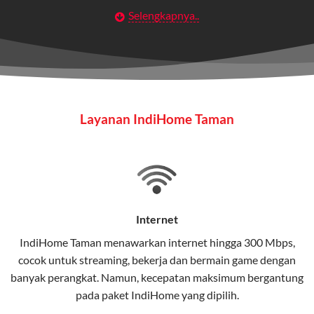
Selengkapnya..
Layanan Wifi Indihome ini dirancang untuk
memberikan solusi lengkap bagi rumah tangga, bisnis,
maupun individu yang membutuhkan konektivitas dan
hiburan berkualitas tinggi.
Wifi IndiHome
Layanan IndiHome Taman
Wifi IndiHome adalah layanan
internet
berbasis fiber
optic yang disediakan oleh Telkom Indonesia untuk
pengguna rumah dan bisnis.
IndiHome menawarkan koneksi internet yang cepat,
stabil, dan memiliki berbagai pilihan paket IndiHome
Internet
yang dapat disesuaikan dengan kebutuhan pengguna.
IndiHome Taman menawarkan
internet
hingga 300 Mbps,
cocok untuk streaming, bekerja dan bermain game dengan
Selain internet, layanan IndiHome juga mencakup TV
banyak perangkat. Namun, kecepatan maksimum bergantung
interaktif (
IndiHome TV
) dan telepon rumah dalam
pada paket IndiHome yang dipilih.
satu paket.