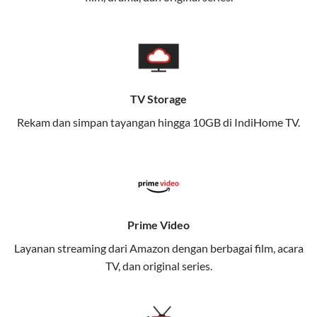
memungkinkan Anda menikmati internet cepat baik
di rumah maupun saat bepergian.
Dengan Telkomsel One, Anda tidak terikat pada satu
teknologi jaringan tertentu, sehingga bisa menikmati
fleksibilitas dan kenyamanan maksimal.
TV Storage
Rekam dan simpan tayangan hingga 10GB di IndiHome TV.
Keunggulan Telkomsel One
Kecepatan Internet Hingga 300 Mbps
Nikmati kecepatan internet super cepat untuk
streaming, gaming, dan bekerja dari rumah.
Dynamic IP
Prime Video
Memudahkan Anda dalam mengelola jaringan dan
Layanan streaming dari Amazon dengan berbagai film, acara
meningkatkan keamanan.
TV, dan original series.
Kuota Keluarga