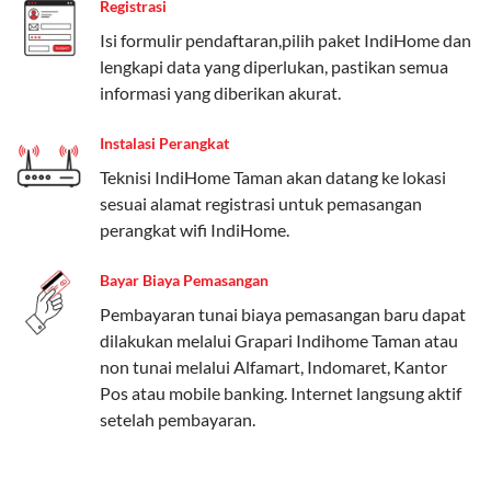
Registrasi
Paket Easy cocok untuk kebutuhan dasar, Paket
Isi formulir pendaftaran,pilih paket IndiHome dan
Complete untuk yang menginginkan fitur lengkap,
lengkapi data yang diperlukan, pastikan semua
dan Paket Dynamic IP untuk pengguna yang
informasi yang diberikan akurat.
memprioritaskan kecepatan internet tinggi.
Instalasi Perangkat
Paket Telkomsel One dengan Kuota Keluarga
Teknisi IndiHome Taman akan datang ke lokasi
Salah satu fitur unggulan Telkomsel One adalah Paket
sesuai alamat registrasi untuk pemasangan
Kuota Keluarga. Dengan kuota hingga 30 GB, Anda
perangkat wifi IndiHome.
bisa membagikan internet kepada anggota keluarga
atau teman tanpa perlu khawatir kehabisan kuota.
Bayar Biaya Pemasangan
Berikut adalah detailnya:
Pembayaran tunai biaya pemasangan baru dapat
dilakukan melalui Grapari Indihome Taman atau
Kuota Keluarga 30 GB
non tunai melalui Alfamart, Indomaret, Kantor
Kuota ini dapat digunakan secara bersama-sama oleh
Pos atau mobile banking. Internet langsung aktif
Admin (pelanggan utama) dan anggota yang terdaftar.
setelah pembayaran.
Bisa Dibagi Hingga 5 Anggota