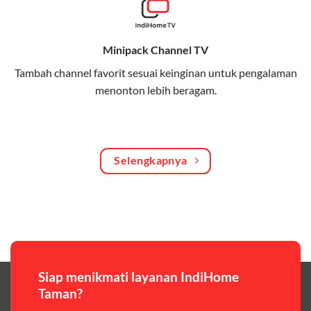
Bagikan kuota internet hingga 30 GB dengan anggota
keluarga atau teman secara praktis.
Minipack Channel TV
One Bill System
Tambah channel favorit sesuai keinginan untuk pengalaman
Tagihan internet rumah dan kuota keluarga digabung
menonton lebih beragam.
dalam satu pembayaran.
WiFi Murah 100 Ribuan
Hemat biaya dengan paket internet berkualitas tinggi
Selengkapnya
yang terjangkau.
Pilihan Paket & Harga Telkomsel One
Telkomsel One menawarkan beragam paket yang bisa
disesuaikan dengan kebutuhan pengguna, mulai dari
paket hemat hingga paket lengkap dengan fitur
premium,berikut ulasan singkatnya:
Siap menikmati layanan IndiHome
Taman?
Paket Easy