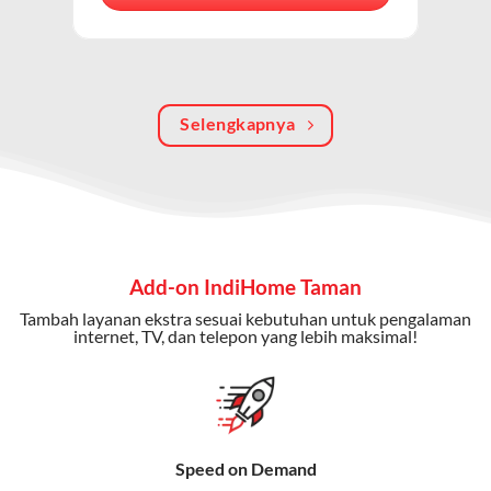
berkualitas, internet cepat, dan komunikasi telepon
dalam satu langganan.
Keunggulan Paket IndiHome Internet, TV & Telepon
Selengkapnya
Internet Cepat:
Kecepatan wifi IndiHome ini mencapai
300 Mbps untuk aktivitas online tanpa hambatan.
TV Interaktif:
Akses ratusan channel TV lokal dan
internasional, termasuk fitur replay dan on-demand.
Telepon Rumah:
Gratis nelpon lokal dan interlokal dengan
Add-on IndiHome Taman
kuota tertentu.
Tambah layanan ekstra sesuai kebutuhan untuk pengalaman
Bonus Fitur:
Beberapa paket menyertakan bonus seperti
internet, TV, dan telepon yang lebih maksimal!
gratis streaming platform atau diskon langganan.
Selain Paket IndiHome yang
menawarkan layanan internet,
Speed on Demand
TV, dan telepon rumah, Telkomsel