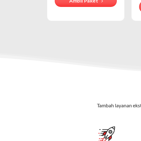
Ambil Paket
lain.
Keunggulan Paket IndiHome Internet & Telepon
Secara teknis, IndiHome adalah layan
melalui jaringan nirkabel yang dised
Internet Unlimited:
Nikmati internet wifi IndiHome tanpa 
Telepon Rumah:
Gratis nelpon lokal dan interlokal dengan
Hemat Biaya:
Lebih ekonomis dibandingkan berlangganan l
Bonus Fitur:
Beberapa paket menyertakan fitur tambahan seperti v
Paket IndiHome Internet, TV & Telepon – Indi
Paket IndiHome Internet, TV & Telepon
adalah solusi lengk
menikmati hiburan TV berkualitas, internet cepat, dan komu
Tambah layanan ekst
Keunggulan Paket IndiHome Internet, TV & Telepo
Internet Cepat:
Kecepatan wifi IndiHome ini mencapai 30
TV Interaktif:
Akses ratusan channel TV lokal dan internas