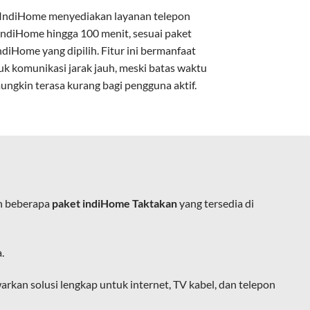
IndiHome menyediakan layanan
telepon
IndiHome
hingga 100 menit, sesuai paket
kan kabel tembaga atau DSL.
ndiHome yang dipilih. Fitur ini bermanfaat
uk komunikasi jarak jauh, meski batas waktu
ungkin terasa kurang bagi pengguna aktif.
e.
ah beberapa
paket indiHome Taktakan
yang tersedia di
ja, belajar, dan hiburan di rumah.
.
ingan fiber optic dapat dikoneksikan
an solusi lengkap untuk internet, TV kabel, dan telepon
at usaha tanpa perlu menggunakan kabel