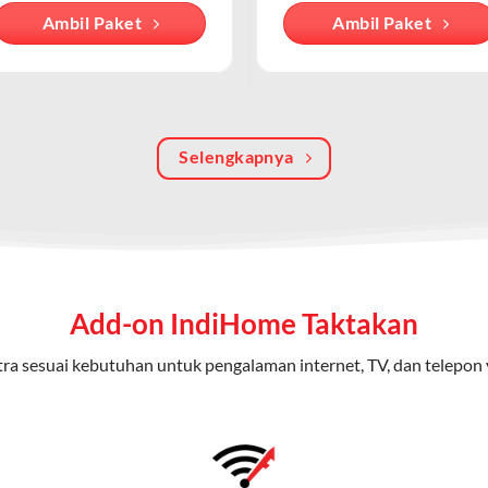
Ambil Paket
Ambil Paket
an internet berbasis fiber optic, sementara WiFi IndiHome menga
iakan oleh modem/router IndiHome di rumah atau kantor.
batas dengan kecepatan tinggi.
 kuota tertentu.
Selengkapnya
ayanan secara terpisah.
oicemail atau call waiting.
Home 3P (Triple Play)
ap dari IndiHome yang menggabungkan internet, TV kabel (IndiHom
Add-on IndiHome Taktakan
nikasi telepon dalam satu langganan.
ra sesuai kebutuhan untuk pengalaman internet, TV, dan telepon 
n
0 Mbps untuk aktivitas online tanpa hambatan.
ional, termasuk fitur replay dan on-demand.