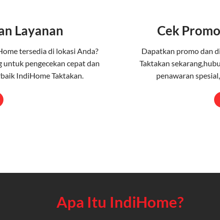
an Layanan
Cek Promo
Home tersedia di lokasi Anda?
Dapatkan promo dan d
g untuk pengecekan cepat dan
Taktakan sekarang,hubu
baik IndiHome Taktakan.
penawaran spesial,
Apa Itu IndiHome?