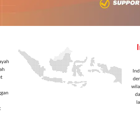
layah
lah
Ind
et
den
wila
ggan
da
l
t