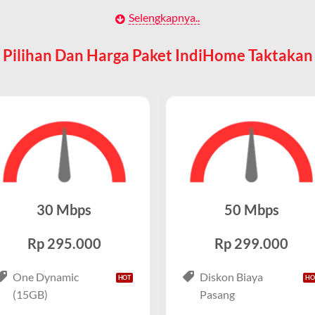
Selengkapnya..
Single Play)
a
Pilihan Dan Harga Paket IndiHome Taktakan
guna yang membutuhkan koneksi internet cepat tanpa layanan ta
diHome, mereka mendapatkan router WiFi yang memungkinkan pera
 yang mengutamakan konektivitas internet untuk bekerja, belajar,
kabel.
ome mengakses internet melalui WiFi, istilah Wifi IndiHome menj
ternet hingga 300 Mbps, tergantung pada paket IndiHome yang d
 Seluler
 IndiHome dikenal stabil dan minim gangguan.
ingga Anda bisa streaming, gaming, atau bekerja tanpa khawatir kehabisan
ringan fiber optik tetap (fixed broadband), berbeda dengan jarin
30 Mbps
50 Mbps
Dengan demikian, orang menyebutnya WiFi IndiHome untuk membeda
ga, mulai dari Rp200.000-an per bulan.
Rp 295.000
Rp 299.000
Layanan WiFi
e 2P (Double Play)
One Dynamic
Diskon Biaya
penyedia internet rumah terbesar di Indonesia, sehingga banyak
an telepon rumah yang memungkinkan Anda menikmati konektivitas
(15GB)
Pasang
lam banyak percakapan, “WiFi” sering kali langsung diasosiasik
andal.