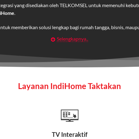
integrasi yang disediakan oleh TELKOMSEL untuk memenuhi kebut
diHome
.
untuk memberikan solusi lengkap bagi rumah tangga, bisnis, mau
Selengkapnya..
Wifi IndiHome
t
berbasis fiber optic yang disediakan oleh Telkom Indonesia unt
 yang cepat, stabil, dan memiliki berbagai pilihan paket IndiHo
Layanan IndiHome Taktakan
a mencakup TV interaktif (
IndiHome TV
) dan telepon rumah dalam
Home
Fiber To The Home (FTTH), yang berarti koneksi internet menggu
TV Interaktif
erapa keunggulan: