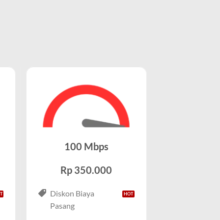
mbahan seperti TV atau telepon.
ngkat seperti smartphone, laptop, dan
 atau hiburan.
adi lebih populer dalam percakapan sehari-
ipilih.
 kuota.
gan seluler yang berbasis sinyal dari
100 Mbps
kan dari paket data seluler.
Rp 350.000
Diskon Biaya
 orang mengasosiasikan layanan WiFi rumah
 lengkap. Cocok untuk keluarga atau pelaku bisnis kecil
Pasang
an dengan IndiHome , meskipun ada penyedia