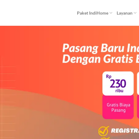
Paket IndiHome
Layanan