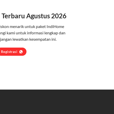
 Terbaru Agustus 2026
iskon menarik untuk paket IndiHome
ngi kami untuk informasi lengkap dan
jangan lewatkan kesempatan ini.
Registrasi