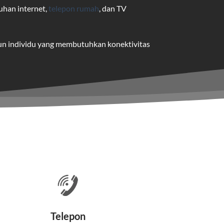
uhan internet,
telepon rumah
, dan TV
pun individu yang membutuhkan konektivitas
uk pengguna rumah dan bisnis.
me yang dapat disesuaikan dengan
 satu paket.
nakan kabel serat optik hingga ke rumah
Telepon