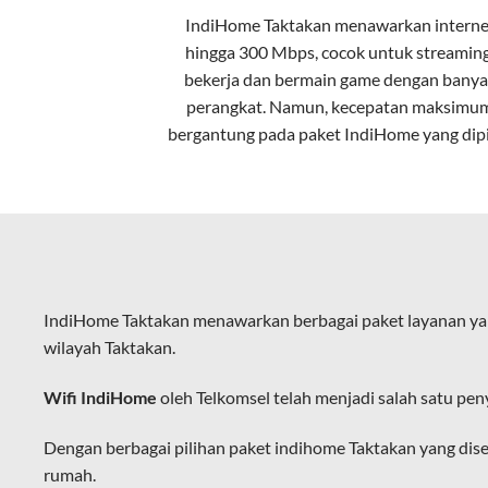
IndiHome Taktakan menawarkan
interne
Kecepatan Tinggi
hingga 300 Mbps, cocok untuk streaming
Serat optik mampu mentransmisikan da
bekerja dan bermain game dengan banya
perangkat. Namun, kecepatan maksimu
Koneksi Stabil
bergantung pada paket IndiHome yang dipi
Minim gangguan dari cuaca atau interf
Latensi Rendah
Cocok untuk aktivitas yang membutuhk
Kapasitas Lebih Besar
IndiHome Taktakan menawarkan berbagai paket layanan ya
Mampu menangani banyak perangkat seka
wilayah Taktakan.
Dengan teknologi ini, IndiHome memberik
Wifi IndiHome
oleh Telkomsel telah menjadi salah satu pen
IndiHome sering disebut sebagai WiFi In
melalui perangkat router WiFi.
Dengan berbagai pilihan paket indihome Taktakan yang dis
rumah.
Hal ini memungkinkan pengguna untuk me