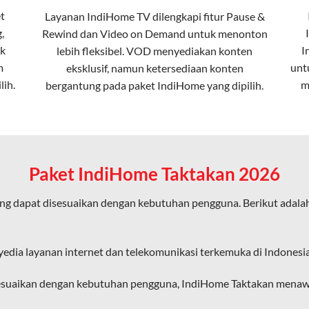
t
Layanan
IndiHome TV
dilengkapi fitur Pause &
,
Rewind dan Video on Demand untuk menonton
ta dalam kecepatan tinggi hingga 1 Gbps, lebih cepat dibanding
k
I
lebih fleksibel. VOD menyediakan konten
m
unt
eksklusif, namun ketersediaan konten
lih.
m
bergantung pada paket IndiHome yang dipilih.
erensi elektromagnetik, sehingga koneksi tetap lancar.
an koneksi cepat seperti gaming, streaming, dan video conferenc
Paket IndiHome Taktakan 2026
ng dapat disesuaikan dengan kebutuhan pengguna. Berikut adal
ligus tanpa penurunan kualitas koneksi.
an pengalaman internet yang lebih baik bagi pengguna untuk beker
yedia layanan internet dan telekomunikasi terkemuka di Indonesia
diHome karena layanan internet yang disediakan menggunakan jar
esuaikan dengan kebutuhan pengguna, IndiHome Taktakan menawark
ngakses internet secara nirkabel (wireless) di rumah atau temp