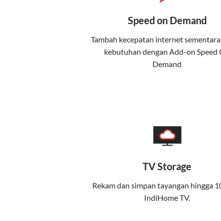
Telepon Rumah:
Gratis nelpon lokal dan interlokal dengan
Speed on Demand
Bonus Fitur:
Beberapa paket menyertakan bonus seperti gr
Tambah kecepatan internet sementara
kebutuhan dengan Add-on
Speed
Selain Paket IndiHome yang menawarkan la
Demand
solusi lengkap untuk kebutuhan digital An
praktis.
Apa Itu Telkomsel One?
Telkomsel One adalah layanan konvergensi yang menggabung
Layanan ini dirancang untuk memberikan pengalaman broad
TV Storage
Dengan Telkomsel One, Anda tidak terikat pada satu teknolo
Rekam dan simpan tayangan hingga 1
IndiHome TV.
Keunggulan Telkomsel One