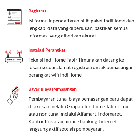
Paket Easy cocok untuk kebutuhan dasar, Paket
Registrasi
Complete untuk yang menginginkan fitur lengkap,
dan Paket Dynamic IP untuk pengguna yang
Isi formulir pendaftaran,pilih paket IndiHome dan
memprioritaskan kecepatan internet tinggi.
lengkapi data yang diperlukan, pastikan semua
informasi yang diberikan akurat.
Paket Telkomsel One dengan Kuota Keluarga
Instalasi Perangkat
Salah satu fitur unggulan Telkomsel One adalah Paket
Teknisi IndiHome Tabir Timur akan datang ke
Kuota Keluarga. Dengan kuota hingga 30 GB, Anda
lokasi sesuai alamat registrasi untuk pemasangan
bisa membagikan internet kepada anggota keluarga
perangkat wifi IndiHome.
atau teman tanpa perlu khawatir kehabisan kuota.
Berikut adalah detailnya:
Bayar Biaya Pemasangan
Kuota Keluarga 30 GB
Pembayaran tunai biaya pemasangan baru dapat
dilakukan melalui Grapari Indihome Tabir Timur
Kuota ini dapat digunakan secara bersama-sama oleh
atau non tunai melalui Alfamart, Indomaret,
Admin (pelanggan utama) dan anggota yang terdaftar.
Kantor Pos atau mobile banking. Internet
langsung aktif setelah pembayaran.
Bisa Dibagi Hingga 5 Anggota