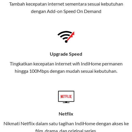
Tambah kecepatan internet sementara sesuai kebutuhan
juga menghadirkan Telkomsel
dengan Add-on
Speed On Demand
One, sebuah solusi lengkap untuk
kebutuhan digital Anda.
Telkomsel One menggabungkan
layanan internet, hiburan, dan
komunikasi dalam satu paket
Upgrade Speed
praktis.
Tingkatkan kecepatan internet wifi IndiHome permanen
hingga 100Mbps dengan mudah sesuai kebutuhan.
Apa Itu Telkomsel One?
Telkomsel One adalah layanan konvergensi yang
menggabungkan konektivitas internet rumah
(IndiHome/Telkomsel Orbit) dan mobile internet
(Telkomsel) dalam satu paket.
Netflix
Layanan ini dirancang untuk memberikan
Nikmati Netflix dalam satu tagihan IndiHome dengan akses ke
pengalaman broadband yang seamless,
film, drama, dan original series.