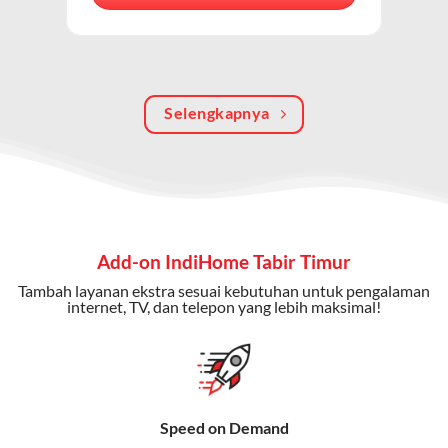
berkualitas, internet cepat, dan komunikasi telepon
dalam satu langganan.
Keunggulan Paket IndiHome Internet, TV & Telepon
Selengkapnya
Internet Cepat:
Kecepatan wifi IndiHome ini mencapai
300 Mbps untuk aktivitas online tanpa hambatan.
TV Interaktif:
Akses ratusan channel TV lokal dan
internasional, termasuk fitur replay dan on-demand.
Telepon Rumah:
Gratis nelpon lokal dan interlokal dengan
Add-on IndiHome Tabir Timur
kuota tertentu.
Tambah layanan ekstra sesuai kebutuhan untuk pengalaman
Bonus Fitur:
Beberapa paket menyertakan bonus seperti
internet, TV, dan telepon yang lebih maksimal!
gratis streaming platform atau diskon langganan.
Selain Paket IndiHome yang
menawarkan layanan internet,
Speed on Demand
TV, dan telepon rumah, Telkomsel