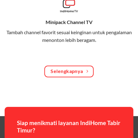
Bagikan kuota internet hingga 30 GB dengan anggota
keluarga atau teman secara praktis.
Minipack Channel TV
One Bill System
Tambah channel favorit sesuai keinginan untuk pengalaman
Tagihan internet rumah dan kuota keluarga digabung
menonton lebih beragam.
dalam satu pembayaran.
WiFi Murah 100 Ribuan
Hemat biaya dengan paket internet berkualitas tinggi
Selengkapnya
yang terjangkau.
Pilihan Paket & Harga Telkomsel One
Telkomsel One menawarkan beragam paket yang bisa
disesuaikan dengan kebutuhan pengguna, mulai dari
paket hemat hingga paket lengkap dengan fitur
premium,berikut ulasan singkatnya:
Siap menikmati layanan IndiHome Tabir
Timur?
Paket Easy