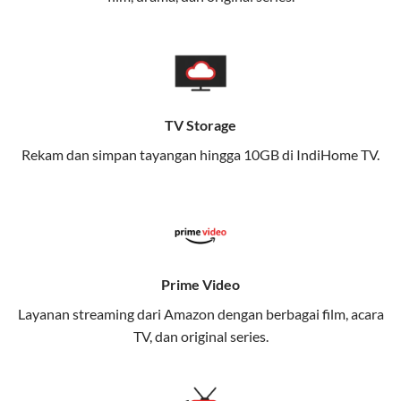
memungkinkan Anda menikmati internet cepat baik
di rumah maupun saat bepergian.
Dengan Telkomsel One, Anda tidak terikat pada satu
teknologi jaringan tertentu, sehingga bisa menikmati
fleksibilitas dan kenyamanan maksimal.
TV Storage
Rekam dan simpan tayangan hingga 10GB di IndiHome TV.
Keunggulan Telkomsel One
Kecepatan Internet Hingga 300 Mbps
Nikmati kecepatan internet super cepat untuk
streaming, gaming, dan bekerja dari rumah.
Dynamic IP
Prime Video
Memudahkan Anda dalam mengelola jaringan dan
Layanan streaming dari Amazon dengan berbagai film, acara
meningkatkan keamanan.
TV, dan original series.
Kuota Keluarga