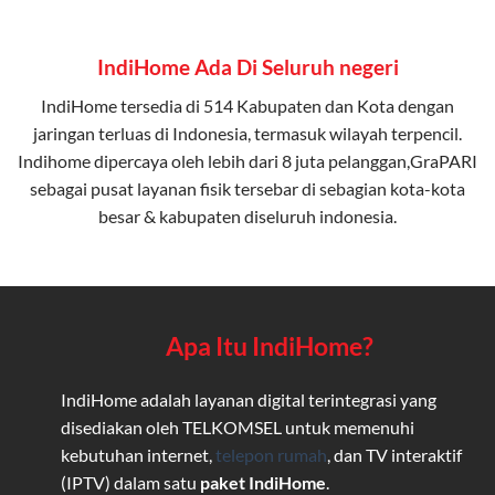
IndiHome Ada Di Seluruh negeri
IndiHome tersedia di 514 Kabupaten dan Kota dengan
jaringan terluas di Indonesia, termasuk wilayah terpencil.
Indihome dipercaya oleh lebih dari 8 juta pelanggan,GraPARI
sebagai pusat layanan fisik tersebar di sebagian kota-kota
besar & kabupaten diseluruh indonesia.
Apa Itu IndiHome?
IndiHome adalah layanan digital terintegrasi yang
disediakan oleh TELKOMSEL untuk memenuhi
kebutuhan internet,
telepon rumah
, dan TV interaktif
(IPTV) dalam satu
paket IndiHome
.