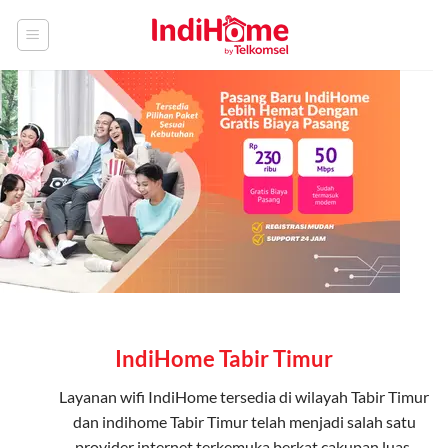
Skip
to
content
IndiHome Tabir Timur
Layanan
wifi IndiHome
tersedia di wilayah Tabir Timur
dan indihome Tabir Timur telah menjadi salah satu
provider internet terkemuka berkat cakupan luas,