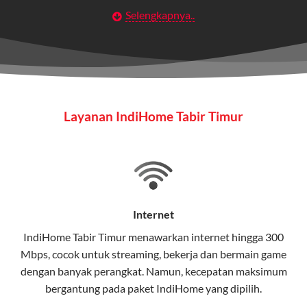
Selengkapnya..
Layanan Wifi Indihome ini dirancang untuk
memberikan solusi lengkap bagi rumah tangga, bisnis,
maupun individu yang membutuhkan konektivitas dan
hiburan berkualitas tinggi.
Wifi IndiHome
Layanan IndiHome Tabir Timur
Wifi IndiHome adalah layanan
internet
berbasis fiber
optic yang disediakan oleh Telkom Indonesia untuk
pengguna rumah dan bisnis.
IndiHome menawarkan koneksi internet yang cepat,
stabil, dan memiliki berbagai pilihan paket IndiHome
Internet
yang dapat disesuaikan dengan kebutuhan pengguna.
IndiHome Tabir Timur menawarkan
internet
hingga 300
Mbps, cocok untuk streaming, bekerja dan bermain game
Selain internet, layanan IndiHome juga mencakup TV
dengan banyak perangkat. Namun, kecepatan maksimum
interaktif (
IndiHome TV
) dan telepon rumah dalam
bergantung pada paket IndiHome yang dipilih.
satu paket.