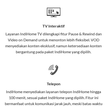
Teknologi di Balik WiFi IndiHome
Wifi IndiHome menggunakan teknologi Fiber To The
Home (FTTH), yang berarti koneksi internet
TV Interaktif
menggunakan kabel serat optik hingga ke rumah
pelanggan. Teknologi ini memiliki beberapa
Layanan
IndiHome TV
dilengkapi fitur Pause & Rewind dan
keunggulan:
Video on Demand untuk menonton lebih fleksibel. VOD
menyediakan konten eksklusif, namun ketersediaan konten
Kecepatan Tinggi
bergantung pada paket IndiHome yang dipilih.
Serat optik mampu mentransmisikan data dalam
kecepatan tinggi hingga 1 Gbps, lebih cepat
dibandingkan kabel tembaga atau DSL.
Koneksi Stabil
Telepon
Minim gangguan dari cuaca atau interferensi
IndiHome menyediakan layanan
telepon IndiHome
hingga
elektromagnetik, sehingga koneksi tetap lancar.
100 menit, sesuai paket IndiHome yang dipilih. Fitur ini
bermanfaat untuk komunikasi jarak jauh, meski batas waktu
Latensi Rendah