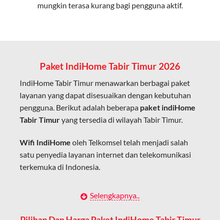
mungkin terasa kurang bagi pengguna aktif.
Cocok untuk aktivitas yang membutuhkan koneksi
cepat seperti gaming, streaming, dan video conference.
Kapasitas Lebih Besar
Mampu menangani banyak perangkat sekaligus tanpa
Paket IndiHome Tabir Timur 2026
penurunan kualitas koneksi.
IndiHome Tabir Timur menawarkan berbagai paket
Dengan teknologi ini, IndiHome memberikan pengalaman
layanan yang dapat disesuaikan dengan kebutuhan
internet yang lebih baik bagi pengguna untuk bekerja,
pengguna. Berikut adalah beberapa
paket indiHome
belajar, dan hiburan di rumah.
Tabir Timur
yang tersedia di wilayah Tabir Timur.
IndiHome sering disebut sebagai WiFi IndiHome karena
Wifi IndiHome
oleh Telkomsel telah menjadi salah
layanan internet yang disediakan menggunakan jaringan
satu penyedia layanan internet dan telekomunikasi
fiber optic dapat dikoneksikan melalui perangkat router
terkemuka di Indonesia.
WiFi.
Hal ini memungkinkan pengguna untuk mengakses
Dengan berbagai pilihan paket indihome Tabir Timur
Selengkapnya..
internet secara nirkabel (wireless) di rumah atau tempat
yang disesuaikan dengan kebutuhan pengguna,
usaha tanpa perlu menggunakan kabel LAN langsung ke
IndiHome Tabir Timur menawarkan solusi lengkap
Pilihan Dan Harga Paket IndiHome Tabir Timur