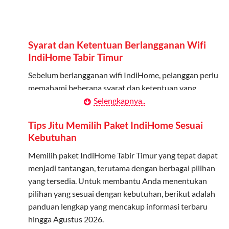
Admin dapat mendaftarkan hingga 5 anggota
keluarga atau teman untuk menggunakan kuota ini.
Berlaku Nasional
Syarat dan Ketentuan Berlangganan Wifi
Kuota keluarga bisa digunakan di seluruh Indonesia
IndiHome Tabir Timur
untuk jaringan 2G, 3G, dan 4G.
Sebelum berlangganan wifi IndiHome, pelanggan perlu
memahami beberapa syarat dan ketentuan yang
Tidak Berlaku untuk Roaming
berlaku:
Selengkapnya..
Kuota ini hanya bisa digunakan di dalam negeri.
Kontrak Berlangganan
Tips Jitu Memilih Paket IndiHome Sesuai
Cara Menggunakan Kuota Keluarga
Kebutuhan
Pelanggan harus menandatangani Kontrak
Berlangganan yang mencakup data pelanggan, jenis
Memilih paket IndiHome Tabir Timur yang tepat dapat
Daftarkan Anggota: Admin dapat mendaftarkan anggota
layanan indihome Tabir Timur yang dipilih, serta syarat
menjadi tantangan, terutama dengan berbagai pilihan
melalui aplikasi MyTelkomsel atau website Telkomsel One.
dan ketentuan yang berlaku. Kontrak ini dapat diubah
yang tersedia. Untuk membantu Anda menentukan
Bagikan Kuota: Setelah terdaftar, anggota bisa langsung
atau ditambah sesuai kebutuhan.
pilihan yang sesuai dengan kebutuhan, berikut adalah
menggunakan kuota keluarga.
panduan lengkap yang mencakup informasi terbaru
Biaya Pasang Baru (PSB)
Pantau Penggunaan: Admin dapat memantau penggunaan
hingga Agustus 2026.
kuota melalui aplikasi MyTelkomsel.