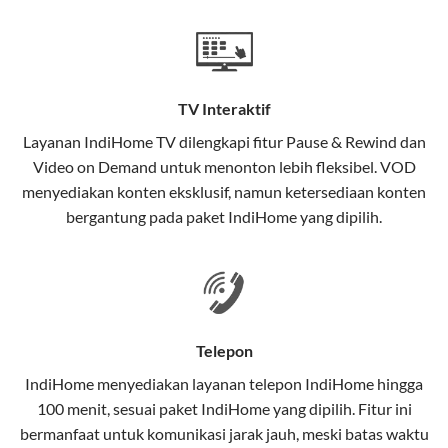
Teknologi di Balik WiFi IndiHome
Wifi IndiHome menggunakan teknologi Fiber To The
Home (FTTH), yang berarti koneksi internet
TV Interaktif
menggunakan kabel serat optik hingga ke rumah
pelanggan. Teknologi ini memiliki beberapa
Layanan
IndiHome TV
dilengkapi fitur Pause & Rewind dan
keunggulan:
Video on Demand untuk menonton lebih fleksibel. VOD
menyediakan konten eksklusif, namun ketersediaan konten
Kecepatan Tinggi
bergantung pada paket IndiHome yang dipilih.
Serat optik mampu mentransmisikan data dalam
kecepatan tinggi hingga 1 Gbps, lebih cepat
dibandingkan kabel tembaga atau DSL.
Koneksi Stabil
Telepon
Minim gangguan dari cuaca atau interferensi
IndiHome menyediakan layanan
telepon IndiHome
hingga
elektromagnetik, sehingga koneksi tetap lancar.
100 menit, sesuai paket IndiHome yang dipilih. Fitur ini
bermanfaat untuk komunikasi jarak jauh, meski batas waktu
Latensi Rendah