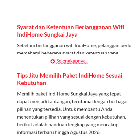
Admin dapat mendaftarkan hingga 5 anggota
keluarga atau teman untuk menggunakan kuota ini.
Berlaku Nasional
Syarat dan Ketentuan Berlangganan Wifi
Kuota keluarga bisa digunakan di seluruh Indonesia
IndiHome Sungkai Jaya
untuk jaringan 2G, 3G, dan 4G.
Sebelum berlangganan wifi IndiHome, pelanggan perlu
memahami beberapa syarat dan ketentuan yang
Tidak Berlaku untuk Roaming
berlaku:
Selengkapnya..
Kuota ini hanya bisa digunakan di dalam negeri.
Kontrak Berlangganan
Tips Jitu Memilih Paket IndiHome Sesuai
Cara Menggunakan Kuota Keluarga
Kebutuhan
Pelanggan harus menandatangani Kontrak
Berlangganan yang mencakup data pelanggan, jenis
Memilih paket IndiHome Sungkai Jaya yang tepat
Daftarkan Anggota: Admin dapat mendaftarkan anggota
layanan indihome Sungkai Jaya yang dipilih, serta
dapat menjadi tantangan, terutama dengan berbagai
melalui aplikasi MyTelkomsel atau website Telkomsel One.
syarat dan ketentuan yang berlaku. Kontrak ini dapat
pilihan yang tersedia. Untuk membantu Anda
Bagikan Kuota: Setelah terdaftar, anggota bisa langsung
diubah atau ditambah sesuai kebutuhan.
menentukan pilihan yang sesuai dengan kebutuhan,
menggunakan kuota keluarga.
berikut adalah panduan lengkap yang mencakup
Biaya Pasang Baru (PSB)
Pantau Penggunaan: Admin dapat memantau penggunaan
informasi terbaru hingga Agustus 2026.
kuota melalui aplikasi MyTelkomsel.