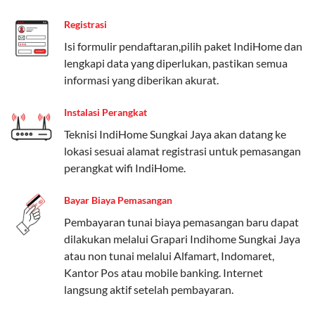
Paket Easy cocok untuk kebutuhan dasar, Paket
Registrasi
Complete untuk yang menginginkan fitur lengkap,
dan Paket Dynamic IP untuk pengguna yang
Isi formulir pendaftaran,pilih paket IndiHome dan
memprioritaskan kecepatan internet tinggi.
lengkapi data yang diperlukan, pastikan semua
informasi yang diberikan akurat.
Paket Telkomsel One dengan Kuota Keluarga
Instalasi Perangkat
Salah satu fitur unggulan Telkomsel One adalah Paket
Teknisi IndiHome Sungkai Jaya akan datang ke
Kuota Keluarga. Dengan kuota hingga 30 GB, Anda
lokasi sesuai alamat registrasi untuk pemasangan
bisa membagikan internet kepada anggota keluarga
perangkat wifi IndiHome.
atau teman tanpa perlu khawatir kehabisan kuota.
Berikut adalah detailnya:
Bayar Biaya Pemasangan
Kuota Keluarga 30 GB
Pembayaran tunai biaya pemasangan baru dapat
dilakukan melalui Grapari Indihome Sungkai Jaya
Kuota ini dapat digunakan secara bersama-sama oleh
atau non tunai melalui Alfamart, Indomaret,
Admin (pelanggan utama) dan anggota yang terdaftar.
Kantor Pos atau mobile banking. Internet
langsung aktif setelah pembayaran.
Bisa Dibagi Hingga 5 Anggota