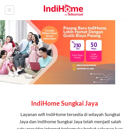
Skip
to
content
IndiHome Sungkai Jaya
Layanan
wifi IndiHome
tersedia di wilayah Sungkai
Jaya dan indihome Sungkai Jaya telah menjadi salah
satu provider internet terkemuka berkat cakupan luas,