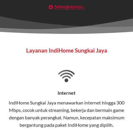
Selengkapnya..
Layanan Wifi Indihome ini dirancang untuk
memberikan solusi lengkap bagi rumah tangga, bisnis,
maupun individu yang membutuhkan konektivitas dan
hiburan berkualitas tinggi.
Wifi IndiHome
Layanan IndiHome Sungkai Jaya
Wifi IndiHome adalah layanan
internet
berbasis fiber
optic yang disediakan oleh Telkom Indonesia untuk
pengguna rumah dan bisnis.
IndiHome menawarkan koneksi internet yang cepat,
stabil, dan memiliki berbagai pilihan paket IndiHome
Internet
yang dapat disesuaikan dengan kebutuhan pengguna.
IndiHome Sungkai Jaya menawarkan
internet
hingga 300
Mbps, cocok untuk streaming, bekerja dan bermain game
Selain internet, layanan IndiHome juga mencakup TV
dengan banyak perangkat. Namun, kecepatan maksimum
interaktif (
IndiHome TV
) dan telepon rumah dalam
bergantung pada paket IndiHome yang dipilih.
satu paket.