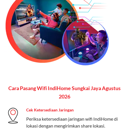
(streaming & TV) dalam satu paket.
Paket Dynamic IP
Harga:
Mulai dari Rp 180.000 hingga Rp 888.000/bulan
Fitur:
Kecepatan internet 10Mbps-300Mbps, kuota
keluarga, nelpon & SMS semua operator, dan akses
Disney+ (untuk paket tertentu).
Kelebihan:
Cocok untuk pengguna yang membutuhkan
koneksi internet cepat dan stabil dengan fleksibilitas
kuota. Pilihan harga bervariasi sesuai kebutuhan.
Cara Pasang Wifi IndiHome Sungkai Jaya Agustus
2026
Telkomsel One menyediakan pilihan paket yang
beragam, mulai dari paket hemat hingga premium.
Cek Ketersediaan Jaringan
Pengguna bisa memilih sesuai kebutuhan, baik untuk
Periksa ketersediaan jaringan wifi IndiHome di
internet, komunikasi, atau hiburan.
lokasi dengan mengirimkan share lokasi.