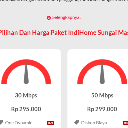
ngakses internet secara nirkabel (wireless) di rumah atau temp
Selengkapnya..
Single Play)
a
Pilihan Dan Harga Paket IndiHome Sungai Ma
guna yang membutuhkan koneksi internet cepat tanpa layanan ta
diHome, mereka mendapatkan router WiFi yang memungkinkan pera
 yang mengutamakan konektivitas internet untuk bekerja, belajar,
kabel.
ome mengakses internet melalui WiFi, istilah Wifi IndiHome menj
ternet hingga 300 Mbps, tergantung pada paket IndiHome yang d
 Seluler
 IndiHome dikenal stabil dan minim gangguan.
ingga Anda bisa streaming, gaming, atau bekerja tanpa khawatir kehabisan
jaringan fiber optik tetap (fixed broadband), berbeda dengan jar
30 Mbps
50 Mbps
Dengan demikian, orang menyebutnya WiFi IndiHome untuk membeda
ga, mulai dari Rp200.000-an per bulan.
Rp 295.000
Rp 299.000
Layanan WiFi
e 2P (Double Play)
One Dynamic
Diskon Biaya
u penyedia internet rumah terbesar di Indonesia, sehingga bany