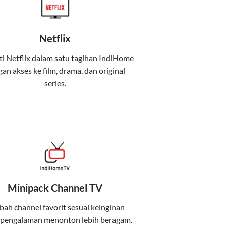
Netflix
i Netflix dalam satu tagihan IndiHome
an akses ke film, drama, dan original
uga menghadirkan Telkomsel One, sebuah
series.
iburan, dan komunikasi dalam satu paket
 mobile internet (Telkomsel) dalam satu paket.
at baik di rumah maupun saat bepergian.
Minipack Channel TV
kenyamanan maksimal.
ah channel favorit sesuai keinginan
 pengalaman menonton lebih beragam.