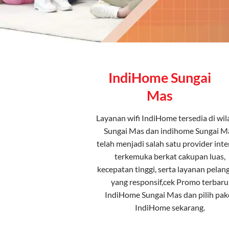
IndiHome Sungai
Mas
Layanan
wifi IndiHome
tersedia di wi
Sungai Mas dan indihome Sungai M
telah menjadi salah satu provider inte
terkemuka berkat cakupan luas,
kecepatan tinggi, serta layanan pelan
yang responsif,cek Promo terbaru
IndiHome Sungai Mas dan pilih
pak
IndiHome
sekarang.