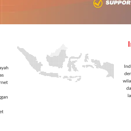
Ind
layah
den
as
wila
rnet
da
l
ggan
et