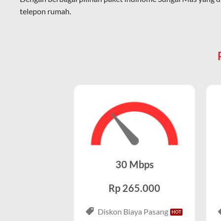
telepon rumah.
Hal ini memungkinkan pengguna untuk me
LAN langsung ke perangkat mereka.
Paket IndiHome Internet Saja – IndiHome 1P (
WiFi adalah Cara Akses Utam
Paket IndiHome Internet Saja
dirancang khusus untuk peng
Saat pelanggan berlangganan Wifi In
Paket ini cocok untuk individu, mahasiswa, atau profesional
smart TV terhubung ke internet tanpa 
Keunggulan Paket Internet Saja
Karena sebagian besar pengguna IndiH
hari.
Kecepatan Tinggi:
Wifi IndiHome menawarkan kecepatan in
Membedakan dengan Jaringan
Stabil dan Andal:
Menggunakan jaringan fiber optik, koneksi wifi
Tanpa Kuota:
Internet wifi indiHome tanpa batas (unlimited) seh
WiFi IndiHome Sungai Mas menggunakan 
30 Mbps
provider seluler (misalnya 4G/5G). 
Harga Terjangkau:
Paket ini tersedia dalam berbagai pilihan har
Rp 265.000
Merek yang Melekat dengan 
Paket IndiHome Internet & Telepon – IndiHom
Diskon Biaya Pasang
IndiHome Sungai Mas adalah salah sat