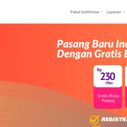
Paket IndiHome
Layanan