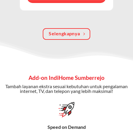
berkualitas, internet cepat, dan komunikasi telepon
dalam satu langganan.
Keunggulan Paket IndiHome Internet, TV & Telepon
Selengkapnya
Internet Cepat:
Kecepatan wifi IndiHome ini mencapai
300 Mbps untuk aktivitas online tanpa hambatan.
TV Interaktif:
Akses ratusan channel TV lokal dan
internasional, termasuk fitur replay dan on-demand.
Telepon Rumah:
Gratis nelpon lokal dan interlokal dengan
Add-on IndiHome Sumberrejo
kuota tertentu.
Tambah layanan ekstra sesuai kebutuhan untuk pengalaman
Bonus Fitur:
Beberapa paket menyertakan bonus seperti
internet, TV, dan telepon yang lebih maksimal!
gratis streaming platform atau diskon langganan.
Selain Paket IndiHome yang
menawarkan layanan internet,
Speed on Demand
TV, dan telepon rumah, Telkomsel