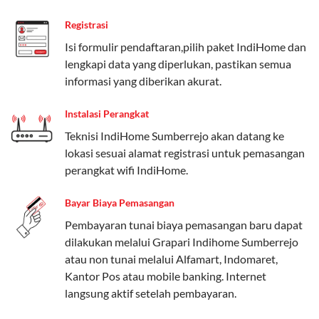
Paket Easy cocok untuk kebutuhan dasar, Paket
Registrasi
Complete untuk yang menginginkan fitur lengkap,
dan Paket Dynamic IP untuk pengguna yang
Isi formulir pendaftaran,pilih paket IndiHome dan
memprioritaskan kecepatan internet tinggi.
lengkapi data yang diperlukan, pastikan semua
informasi yang diberikan akurat.
Paket Telkomsel One dengan Kuota Keluarga
Instalasi Perangkat
Salah satu fitur unggulan Telkomsel One adalah Paket
Teknisi IndiHome Sumberrejo akan datang ke
Kuota Keluarga. Dengan kuota hingga 30 GB, Anda
lokasi sesuai alamat registrasi untuk pemasangan
bisa membagikan internet kepada anggota keluarga
perangkat wifi IndiHome.
atau teman tanpa perlu khawatir kehabisan kuota.
Berikut adalah detailnya:
Bayar Biaya Pemasangan
Kuota Keluarga 30 GB
Pembayaran tunai biaya pemasangan baru dapat
dilakukan melalui Grapari Indihome Sumberrejo
Kuota ini dapat digunakan secara bersama-sama oleh
atau non tunai melalui Alfamart, Indomaret,
Admin (pelanggan utama) dan anggota yang terdaftar.
Kantor Pos atau mobile banking. Internet
langsung aktif setelah pembayaran.
Bisa Dibagi Hingga 5 Anggota