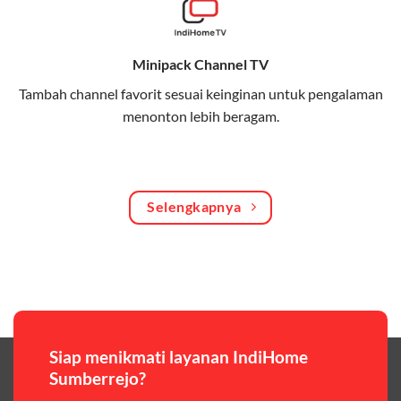
Bagikan kuota internet hingga 30 GB dengan anggota
keluarga atau teman secara praktis.
Minipack Channel TV
One Bill System
Tambah channel favorit sesuai keinginan untuk pengalaman
Tagihan internet rumah dan kuota keluarga digabung
menonton lebih beragam.
dalam satu pembayaran.
WiFi Murah 100 Ribuan
Hemat biaya dengan paket internet berkualitas tinggi
Selengkapnya
yang terjangkau.
Pilihan Paket & Harga Telkomsel One
Telkomsel One menawarkan beragam paket yang bisa
disesuaikan dengan kebutuhan pengguna, mulai dari
paket hemat hingga paket lengkap dengan fitur
premium,berikut ulasan singkatnya:
Siap menikmati layanan IndiHome
Sumberrejo?
Paket Easy