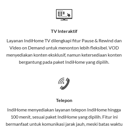
Teknologi di Balik WiFi IndiHome
Wifi IndiHome menggunakan teknologi Fiber To The
Home (FTTH), yang berarti koneksi internet
TV Interaktif
menggunakan kabel serat optik hingga ke rumah
pelanggan. Teknologi ini memiliki beberapa
Layanan
IndiHome TV
dilengkapi fitur Pause & Rewind dan
keunggulan:
Video on Demand untuk menonton lebih fleksibel. VOD
menyediakan konten eksklusif, namun ketersediaan konten
Kecepatan Tinggi
bergantung pada paket IndiHome yang dipilih.
Serat optik mampu mentransmisikan data dalam
kecepatan tinggi hingga 1 Gbps, lebih cepat
dibandingkan kabel tembaga atau DSL.
Koneksi Stabil
Telepon
Minim gangguan dari cuaca atau interferensi
IndiHome menyediakan layanan
telepon IndiHome
hingga
elektromagnetik, sehingga koneksi tetap lancar.
100 menit, sesuai paket IndiHome yang dipilih. Fitur ini
bermanfaat untuk komunikasi jarak jauh, meski batas waktu
Latensi Rendah