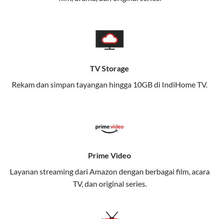
memungkinkan Anda menikmati internet cepat baik
di rumah maupun saat bepergian.
Dengan Telkomsel One, Anda tidak terikat pada satu
teknologi jaringan tertentu, sehingga bisa menikmati
fleksibilitas dan kenyamanan maksimal.
TV Storage
Rekam dan simpan tayangan hingga 10GB di IndiHome TV.
Keunggulan Telkomsel One
Kecepatan Internet Hingga 300 Mbps
Nikmati kecepatan internet super cepat untuk
streaming, gaming, dan bekerja dari rumah.
Dynamic IP
Prime Video
Memudahkan Anda dalam mengelola jaringan dan
Layanan streaming dari Amazon dengan berbagai film, acara
meningkatkan keamanan.
TV, dan original series.
Kuota Keluarga