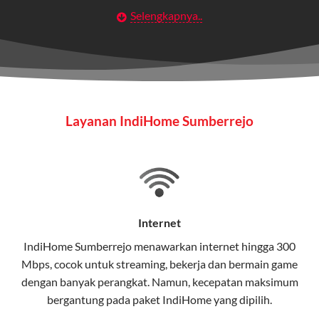
Selengkapnya..
Layanan Wifi Indihome ini dirancang untuk
memberikan solusi lengkap bagi rumah tangga, bisnis,
maupun individu yang membutuhkan konektivitas dan
hiburan berkualitas tinggi.
Wifi IndiHome
Layanan IndiHome Sumberrejo
Wifi IndiHome adalah layanan
internet
berbasis fiber
optic yang disediakan oleh Telkom Indonesia untuk
pengguna rumah dan bisnis.
IndiHome menawarkan koneksi internet yang cepat,
stabil, dan memiliki berbagai pilihan paket IndiHome
Internet
yang dapat disesuaikan dengan kebutuhan pengguna.
IndiHome Sumberrejo menawarkan
internet
hingga 300
Mbps, cocok untuk streaming, bekerja dan bermain game
Selain internet, layanan IndiHome juga mencakup TV
dengan banyak perangkat. Namun, kecepatan maksimum
interaktif (
IndiHome TV
) dan telepon rumah dalam
bergantung pada paket IndiHome yang dipilih.
satu paket.