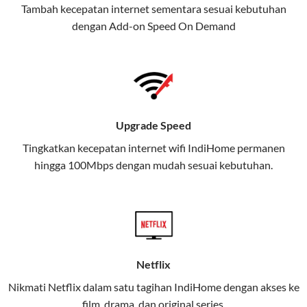
Tambah kecepatan internet sementara sesuai kebutuhan
juga menghadirkan Telkomsel
dengan Add-on
Speed On Demand
One, sebuah solusi lengkap untuk
kebutuhan digital Anda.
Telkomsel One menggabungkan
layanan internet, hiburan, dan
komunikasi dalam satu paket
Upgrade Speed
praktis.
Tingkatkan kecepatan internet wifi IndiHome permanen
hingga 100Mbps dengan mudah sesuai kebutuhan.
Apa Itu Telkomsel One?
Telkomsel One adalah layanan konvergensi yang
menggabungkan konektivitas internet rumah
(IndiHome/Telkomsel Orbit) dan mobile internet
(Telkomsel) dalam satu paket.
Netflix
Layanan ini dirancang untuk memberikan
Nikmati Netflix dalam satu tagihan IndiHome dengan akses ke
pengalaman broadband yang seamless,
film, drama, dan original series.