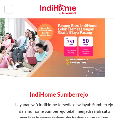
Skip
to
content
IndiHome Sumberrejo
Layanan
wifi IndiHome
tersedia di wilayah Sumberrejo
dan indihome Sumberrejo telah menjadi salah satu
provider internet terkemuka berkat cakupan luas,