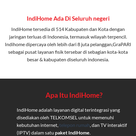
IndiHome Ada Di Seluruh negeri
IndiHome tersedia di 514 Kabupaten dan Kota dengan
jaringan terluas di Indonesia, termasuk wilayah terpencil.
Indihome dipercaya oleh lebih dari 8 juta pelanggan,GraPARI
sebagai pusat layanan fisik tersebar di sebagian kota-kota
besar & kabupaten diseluruh indonesia.
Apa Itu IndiHome?
IndiHome adalah layanan digital terintegrasi yang
disediakan oleh TELKOMSEL untuk memenuhi
kebutuhan internet,
telepon rumah
, dan TV interaktif
(IPTV) dalam satu
paket IndiHome
.