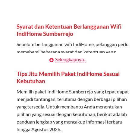
Admin dapat mendaftarkan hingga 5 anggota
keluarga atau teman untuk menggunakan kuota ini.
Berlaku Nasional
Syarat dan Ketentuan Berlangganan Wifi
Kuota keluarga bisa digunakan di seluruh Indonesia
IndiHome Sumberrejo
untuk jaringan 2G, 3G, dan 4G.
Sebelum berlangganan wifi IndiHome, pelanggan perlu
memahami beberapa syarat dan ketentuan yang
Tidak Berlaku untuk Roaming
berlaku:
Selengkapnya..
Kuota ini hanya bisa digunakan di dalam negeri.
Kontrak Berlangganan
Tips Jitu Memilih Paket IndiHome Sesuai
Cara Menggunakan Kuota Keluarga
Kebutuhan
Pelanggan harus menandatangani Kontrak
Berlangganan yang mencakup data pelanggan, jenis
Memilih paket IndiHome Sumberrejo yang tepat dapat
Daftarkan Anggota: Admin dapat mendaftarkan anggota
layanan indihome Sumberrejo yang dipilih, serta syarat
menjadi tantangan, terutama dengan berbagai pilihan
melalui aplikasi MyTelkomsel atau website Telkomsel One.
dan ketentuan yang berlaku. Kontrak ini dapat diubah
yang tersedia. Untuk membantu Anda menentukan
Bagikan Kuota: Setelah terdaftar, anggota bisa langsung
atau ditambah sesuai kebutuhan.
pilihan yang sesuai dengan kebutuhan, berikut adalah
menggunakan kuota keluarga.
panduan lengkap yang mencakup informasi terbaru
Biaya Pasang Baru (PSB)
Pantau Penggunaan: Admin dapat memantau penggunaan
hingga Agustus 2026.
kuota melalui aplikasi MyTelkomsel.