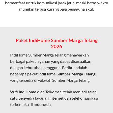
bermanfaat untuk komunikasi jarak jauh, meski batas waktu
Latensi Rendah
mungkin terasa kurang bagi pengguna aktif.
Cocok untuk aktivitas yang membutuhkan koneksi
cepat seperti gaming, streaming, dan video conference.
Kapasitas Lebih Besar
Mampu menangani banyak perangkat sekaligus tanpa
Paket IndiHome Sumber Marga Telang
penurunan kualitas koneksi.
2026
Dengan teknologi ini, IndiHome memberikan pengalaman
IndiHome Sumber Marga Telang menawarkan
internet yang lebih baik bagi pengguna untuk bekerja,
berbagai paket layanan yang dapat disesuaikan
belajar, dan hiburan di rumah.
dengan kebutuhan pengguna. Berikut adalah
beberapa
paket indiHome Sumber Marga Telang
IndiHome sering disebut sebagai WiFi IndiHome karena
yang tersedia di wilayah Sumber Marga Telang.
layanan internet yang disediakan menggunakan jaringan
fiber optic dapat dikoneksikan melalui perangkat router
Wifi IndiHome
oleh Telkomsel telah menjadi salah
WiFi.
satu penyedia layanan internet dan telekomunikasi
Hal ini memungkinkan pengguna untuk mengakses
terkemuka di Indonesia.
internet secara nirkabel (wireless) di rumah atau tempat