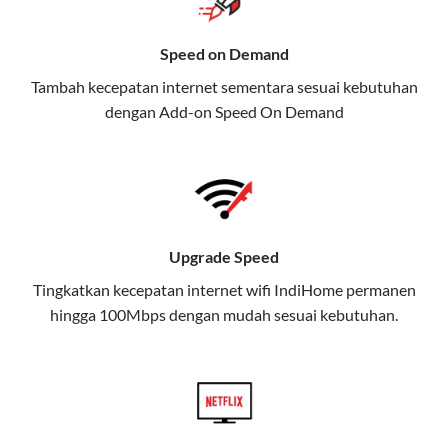
Selain Paket IndiHome yang
Speed on Demand
menawarkan layanan internet,
Tambah kecepatan internet sementara sesuai kebutuhan
TV, dan telepon rumah, Telkomsel
dengan Add-on
Speed On Demand
juga menghadirkan Telkomsel
One, sebuah solusi lengkap untuk
kebutuhan digital Anda.
Telkomsel One menggabungkan
layanan internet, hiburan, dan
Upgrade Speed
komunikasi dalam satu paket
Tingkatkan kecepatan internet wifi IndiHome permanen
praktis.
hingga 100Mbps dengan mudah sesuai kebutuhan.
Apa Itu Telkomsel One?
Telkomsel One adalah layanan konvergensi yang
menggabungkan konektivitas internet rumah
(IndiHome/Telkomsel Orbit) dan mobile internet