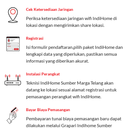
beragam, mulai dari paket hemat hingga premium.
Cek Ketersediaan Jaringan
Pengguna bisa memilih sesuai kebutuhan, baik untuk
Periksa ketersediaan jaringan wifi IndiHome di
internet, komunikasi, atau hiburan.
lokasi dengan mengirimkan share lokasi.
Paket Easy cocok untuk kebutuhan dasar, Paket
Registrasi
Complete untuk yang menginginkan fitur lengkap,
dan Paket Dynamic IP untuk pengguna yang
Isi formulir pendaftaran,pilih paket IndiHome dan
memprioritaskan kecepatan internet tinggi.
lengkapi data yang diperlukan, pastikan semua
informasi yang diberikan akurat.
Paket Telkomsel One dengan Kuota Keluarga
Instalasi Perangkat
Salah satu fitur unggulan Telkomsel One adalah Paket
Teknisi IndiHome Sumber Marga Telang akan
Kuota Keluarga. Dengan kuota hingga 30 GB, Anda
datang ke lokasi sesuai alamat registrasi untuk
bisa membagikan internet kepada anggota keluarga
pemasangan perangkat wifi IndiHome.
atau teman tanpa perlu khawatir kehabisan kuota.
Berikut adalah detailnya:
Bayar Biaya Pemasangan
Kuota Keluarga 30 GB
Pembayaran tunai biaya pemasangan baru dapat
dilakukan melalui Grapari Indihome Sumber
Kuota ini dapat digunakan secara bersama-sama oleh