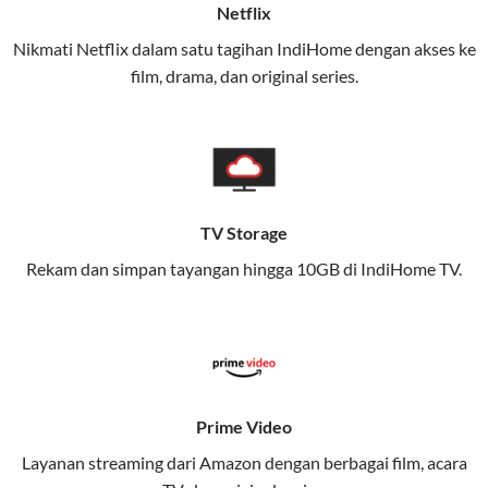
Netflix
(Telkomsel) dalam satu paket.
Nikmati Netflix dalam satu tagihan IndiHome dengan akses ke
Layanan ini dirancang untuk memberikan
film, drama, dan original series.
pengalaman broadband yang seamless,
memungkinkan Anda menikmati internet cepat baik
di rumah maupun saat bepergian.
Dengan Telkomsel One, Anda tidak terikat pada satu
teknologi jaringan tertentu, sehingga bisa menikmati
TV Storage
fleksibilitas dan kenyamanan maksimal.
Rekam dan simpan tayangan hingga 10GB di IndiHome TV.
Keunggulan Telkomsel One
Kecepatan Internet Hingga 300 Mbps
Nikmati kecepatan internet super cepat untuk
streaming, gaming, dan bekerja dari rumah.
Prime Video
Dynamic IP
Layanan streaming dari Amazon dengan berbagai film, acara
Memudahkan Anda dalam mengelola jaringan dan