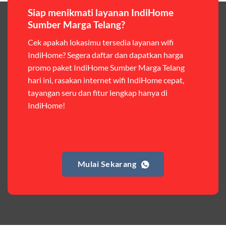
paket hemat hingga paket lengkap dengan fitur
Siap menikmati layanan IndiHome
premium,berikut ulasan singkatnya:
Sumber Marga Telang?
Cek apakah lokasimu tersedia layanan wifi
Paket Easy
IndiHome? Segera daftar dan dapatkan harga
promo paket IndiHome Sumber Marga Telang
Harga:
Rp 120.000 – Rp 140.000
hari ini, rasakan internet wifi IndiHome cepat,
Fitur:
Kuota internet (Orbit 25GB + Keluarga 10GB),
tayangan seru dan fitur lengkap hanya di
nelpon & SMS sesama member (50.000 menit & SMS).
IndiHome!
Kelebihan:
Cocok untuk pengguna yang butuh kuota
internet dan komunikasi intensif dengan sesama
Telkomsel. Harga terjangkau untuk kebutuhan harian.
Mulai Sekarang
Paket Complete
Harga:
Mulai dari Rp 405.000 hingga Rp 730.000/bulan
Fitur:
Kuota internet (Orbit 20GB + Keluarga), nelpon &
SMS semua operator, akses layanan streaming (Catchplay,