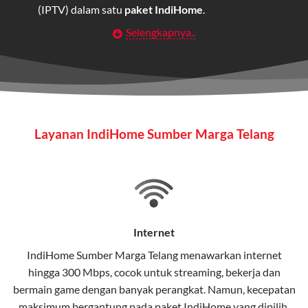
(IPTV) dalam satu
paket IndiHome
.
Selengkapnya..
Layanan Wifi Indihome ini dirancang untuk
memberikan solusi lengkap bagi rumah tangga, bisnis,
maupun individu yang membutuhkan konektivitas dan
hiburan berkualitas tinggi.
Wifi IndiHome
Layanan IndiHome Sumber Marga Telang
Wifi IndiHome adalah layanan
internet
berbasis fiber
optic yang disediakan oleh Telkom Indonesia untuk
pengguna rumah dan bisnis.
IndiHome menawarkan koneksi internet yang cepat,
stabil, dan memiliki berbagai pilihan paket IndiHome
Internet
yang dapat disesuaikan dengan kebutuhan pengguna.
IndiHome Sumber Marga Telang menawarkan
internet
hingga 300 Mbps, cocok untuk streaming, bekerja dan
Selain internet, layanan IndiHome juga mencakup TV
bermain game dengan banyak perangkat. Namun, kecepatan
interaktif (
IndiHome TV
) dan telepon rumah dalam
maksimum bergantung pada paket IndiHome yang dipilih.