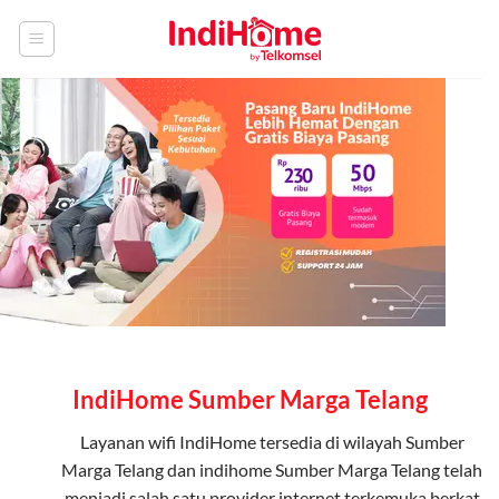
Skip
to
content
IndiHome Sumber Marga Telang
Layanan
wifi IndiHome
tersedia di wilayah Sumber
Marga Telang dan indihome Sumber Marga Telang telah
menjadi salah satu provider internet terkemuka berkat