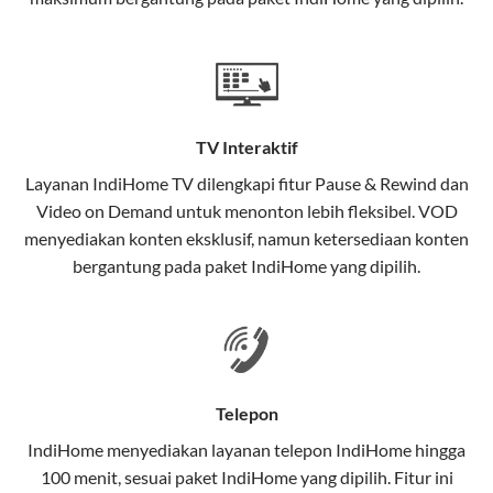
satu paket.
Teknologi di Balik WiFi IndiHome
Wifi IndiHome menggunakan teknologi Fiber To The
Home (FTTH), yang berarti koneksi internet
TV Interaktif
menggunakan kabel serat optik hingga ke rumah
pelanggan. Teknologi ini memiliki beberapa
Layanan
IndiHome TV
dilengkapi fitur Pause & Rewind dan
keunggulan:
Video on Demand untuk menonton lebih fleksibel. VOD
menyediakan konten eksklusif, namun ketersediaan konten
Kecepatan Tinggi
bergantung pada paket IndiHome yang dipilih.
Serat optik mampu mentransmisikan data dalam
kecepatan tinggi hingga 1 Gbps, lebih cepat
dibandingkan kabel tembaga atau DSL.
Koneksi Stabil
Telepon
Minim gangguan dari cuaca atau interferensi
IndiHome menyediakan layanan
telepon IndiHome
hingga
elektromagnetik, sehingga koneksi tetap lancar.
100 menit, sesuai paket IndiHome yang dipilih. Fitur ini