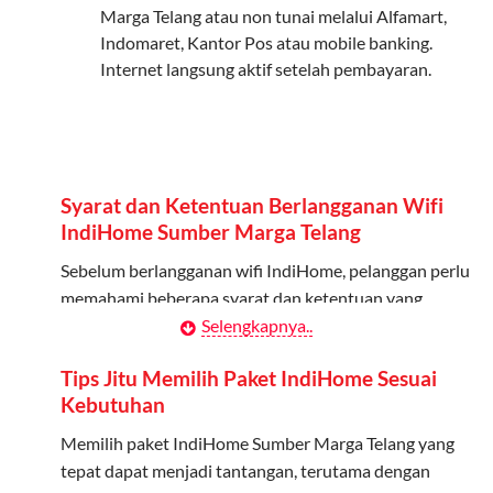
Marga Telang atau non tunai melalui Alfamart,
Admin (pelanggan utama) dan anggota yang terdaftar.
Indomaret, Kantor Pos atau mobile banking.
Internet langsung aktif setelah pembayaran.
Bisa Dibagi Hingga 5 Anggota
Admin dapat mendaftarkan hingga 5 anggota
keluarga atau teman untuk menggunakan kuota ini.
Berlaku Nasional
Syarat dan Ketentuan Berlangganan Wifi
Kuota keluarga bisa digunakan di seluruh Indonesia
IndiHome Sumber Marga Telang
untuk jaringan 2G, 3G, dan 4G.
Sebelum berlangganan wifi IndiHome, pelanggan perlu
memahami beberapa syarat dan ketentuan yang
Tidak Berlaku untuk Roaming
berlaku:
Selengkapnya..
Kuota ini hanya bisa digunakan di dalam negeri.
Kontrak Berlangganan
Tips Jitu Memilih Paket IndiHome Sesuai
Cara Menggunakan Kuota Keluarga
Kebutuhan
Pelanggan harus menandatangani Kontrak
Berlangganan yang mencakup data pelanggan, jenis
Memilih paket IndiHome Sumber Marga Telang yang
Daftarkan Anggota: Admin dapat mendaftarkan anggota
layanan indihome Sumber Marga Telang yang dipilih,
tepat dapat menjadi tantangan, terutama dengan
melalui aplikasi MyTelkomsel atau website Telkomsel One.