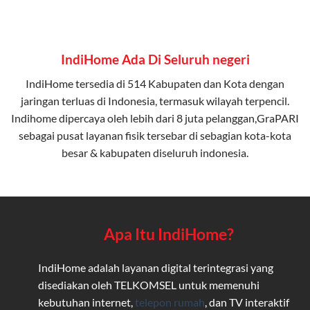
IndiHome Ada Di Seluruh negeri
IndiHome tersedia di 514 Kabupaten dan Kota dengan
jaringan terluas di Indonesia, termasuk wilayah terpencil.
Indihome dipercaya oleh lebih dari 8 juta pelanggan,GraPARI
sebagai pusat layanan fisik tersebar di sebagian kota-kota
besar & kabupaten diseluruh indonesia.
Apa Itu IndiHome?
IndiHome adalah layanan digital terintegrasi yang
disediakan oleh TELKOMSEL untuk memenuhi
kebutuhan internet,
telepon rumah
, dan TV interaktif