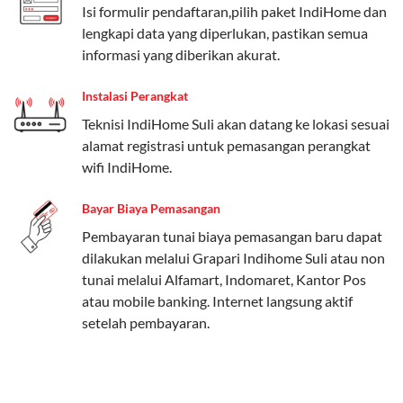
Isi formulir pendaftaran,pilih paket IndiHome dan
Paket Easy cocok untuk kebutuhan dasar, Paket
lengkapi data yang diperlukan, pastikan semua
Complete untuk yang menginginkan fitur lengkap,
informasi yang diberikan akurat.
dan Paket Dynamic IP untuk pengguna yang
memprioritaskan kecepatan internet tinggi.
Instalasi Perangkat
Paket Telkomsel One dengan Kuota Keluarga
Teknisi IndiHome Suli akan datang ke lokasi sesuai
alamat registrasi untuk pemasangan perangkat
Salah satu fitur unggulan Telkomsel One adalah Paket
wifi IndiHome.
Kuota Keluarga. Dengan kuota hingga 30 GB, Anda
bisa membagikan internet kepada anggota keluarga
Bayar Biaya Pemasangan
atau teman tanpa perlu khawatir kehabisan kuota.
Pembayaran tunai biaya pemasangan baru dapat
Berikut adalah detailnya:
dilakukan melalui Grapari Indihome Suli atau non
tunai melalui Alfamart, Indomaret, Kantor Pos
Kuota Keluarga 30 GB
atau mobile banking. Internet langsung aktif
Kuota ini dapat digunakan secara bersama-sama oleh
setelah pembayaran.
Admin (pelanggan utama) dan anggota yang terdaftar.
Bisa Dibagi Hingga 5 Anggota