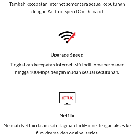
Tambah kecepatan internet sementara sesuai kebutuhan
juga menghadirkan Telkomsel
dengan Add-on
Speed On Demand
One, sebuah solusi lengkap untuk
kebutuhan digital Anda.
Telkomsel One menggabungkan
layanan internet, hiburan, dan
komunikasi dalam satu paket
Upgrade Speed
praktis.
Tingkatkan kecepatan internet wifi IndiHome permanen
hingga 100Mbps dengan mudah sesuai kebutuhan.
Apa Itu Telkomsel One?
Telkomsel One adalah layanan konvergensi yang
menggabungkan konektivitas internet rumah
(IndiHome/Telkomsel Orbit) dan mobile internet
(Telkomsel) dalam satu paket.
Netflix
Layanan ini dirancang untuk memberikan
Nikmati Netflix dalam satu tagihan IndiHome dengan akses ke
pengalaman broadband yang seamless,
film, drama, dan original series.