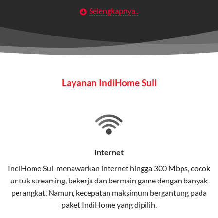
Selengkapnya..
Layanan Wifi Indihome ini dirancang untuk
memberikan solusi lengkap bagi rumah tangga, bisnis,
maupun individu yang membutuhkan konektivitas dan
hiburan berkualitas tinggi.
Wifi IndiHome
Layanan IndiHome Suli
Wifi IndiHome adalah layanan
internet
berbasis fiber
optic yang disediakan oleh Telkom Indonesia untuk
pengguna rumah dan bisnis.
IndiHome menawarkan koneksi internet yang cepat,
stabil, dan memiliki berbagai pilihan paket IndiHome
Internet
yang dapat disesuaikan dengan kebutuhan pengguna.
IndiHome Suli menawarkan
internet
hingga 300 Mbps, cocok
untuk streaming, bekerja dan bermain game dengan banyak
Selain internet, layanan IndiHome juga mencakup TV
perangkat. Namun, kecepatan maksimum bergantung pada
interaktif (
IndiHome TV
) dan telepon rumah dalam
paket IndiHome yang dipilih.
satu paket.