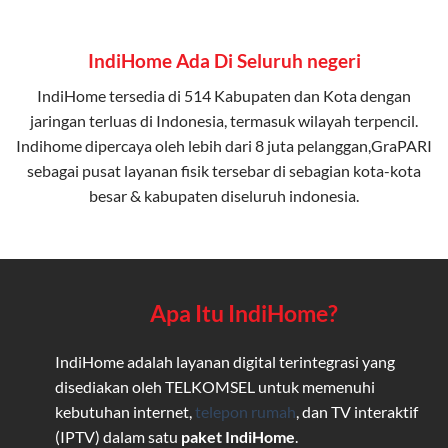
IndiHome Ada Di Seluruh negeri
IndiHome tersedia di 514 Kabupaten dan Kota dengan
jaringan terluas di Indonesia, termasuk wilayah terpencil.
Indihome dipercaya oleh lebih dari 8 juta pelanggan,GraPARI
sebagai pusat layanan fisik tersebar di sebagian kota-kota
besar & kabupaten diseluruh indonesia.
Apa Itu IndiHome?
IndiHome adalah layanan digital terintegrasi yang
disediakan oleh TELKOMSEL untuk memenuhi
kebutuhan internet,
telepon rumah
, dan TV interaktif
(IPTV) dalam satu
paket IndiHome
.