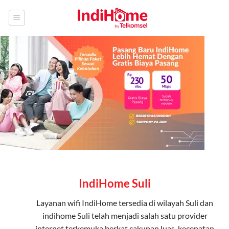
Skip
to
content
IndiHome Suli
Layanan
wifi IndiHome
tersedia di wilayah Suli dan
indihome Suli telah menjadi salah satu provider
internet terkemuka berkat cakupan luas, kecepatan