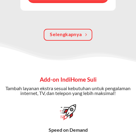
berkualitas, internet cepat, dan komunikasi telepon
dalam satu langganan.
Keunggulan Paket IndiHome Internet, TV & Telepon
Selengkapnya
Internet Cepat:
Kecepatan wifi IndiHome ini mencapai
300 Mbps untuk aktivitas online tanpa hambatan.
TV Interaktif:
Akses ratusan channel TV lokal dan
internasional, termasuk fitur replay dan on-demand.
Telepon Rumah:
Gratis nelpon lokal dan interlokal dengan
Add-on IndiHome Suli
kuota tertentu.
Tambah layanan ekstra sesuai kebutuhan untuk pengalaman
Bonus Fitur:
Beberapa paket menyertakan bonus seperti
internet, TV, dan telepon yang lebih maksimal!
gratis streaming platform atau diskon langganan.
Selain Paket IndiHome yang
menawarkan layanan internet,
Speed on Demand
TV, dan telepon rumah, Telkomsel