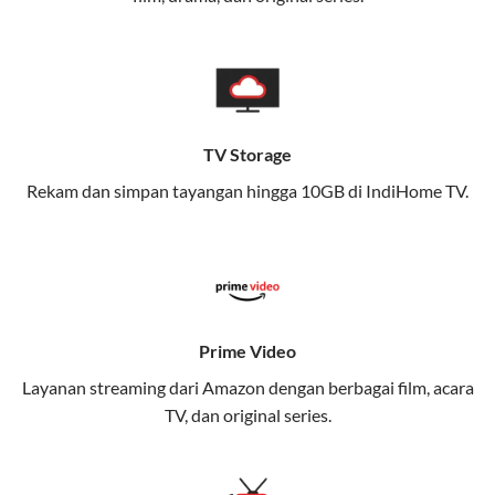
memungkinkan Anda menikmati internet cepat baik
di rumah maupun saat bepergian.
Dengan Telkomsel One, Anda tidak terikat pada satu
teknologi jaringan tertentu, sehingga bisa menikmati
fleksibilitas dan kenyamanan maksimal.
TV Storage
Rekam dan simpan tayangan hingga 10GB di IndiHome TV.
Keunggulan Telkomsel One
Kecepatan Internet Hingga 300 Mbps
Nikmati kecepatan internet super cepat untuk
streaming, gaming, dan bekerja dari rumah.
Dynamic IP
Prime Video
Memudahkan Anda dalam mengelola jaringan dan
Layanan streaming dari Amazon dengan berbagai film, acara
meningkatkan keamanan.
TV, dan original series.
Kuota Keluarga