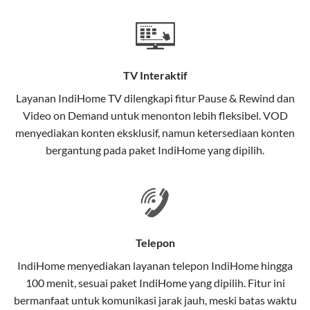
Teknologi di Balik WiFi IndiHome
Wifi IndiHome menggunakan teknologi Fiber To The
Home (FTTH), yang berarti koneksi internet
TV Interaktif
menggunakan kabel serat optik hingga ke rumah
pelanggan. Teknologi ini memiliki beberapa
Layanan
IndiHome TV
dilengkapi fitur Pause & Rewind dan
keunggulan:
Video on Demand untuk menonton lebih fleksibel. VOD
menyediakan konten eksklusif, namun ketersediaan konten
Kecepatan Tinggi
bergantung pada paket IndiHome yang dipilih.
Serat optik mampu mentransmisikan data dalam
kecepatan tinggi hingga 1 Gbps, lebih cepat
dibandingkan kabel tembaga atau DSL.
Koneksi Stabil
Telepon
Minim gangguan dari cuaca atau interferensi
IndiHome menyediakan layanan
telepon IndiHome
hingga
elektromagnetik, sehingga koneksi tetap lancar.
100 menit, sesuai paket IndiHome yang dipilih. Fitur ini
bermanfaat untuk komunikasi jarak jauh, meski batas waktu
Latensi Rendah