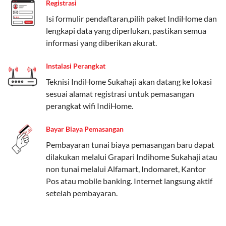
Registrasi
Paket Easy cocok untuk kebutuhan dasar, Paket
Isi formulir pendaftaran,pilih paket IndiHome dan
Complete untuk yang menginginkan fitur lengkap,
lengkapi data yang diperlukan, pastikan semua
dan Paket Dynamic IP untuk pengguna yang
informasi yang diberikan akurat.
memprioritaskan kecepatan internet tinggi.
Instalasi Perangkat
Paket Telkomsel One dengan Kuota Keluarga
Teknisi IndiHome Sukahaji akan datang ke lokasi
Salah satu fitur unggulan Telkomsel One adalah Paket
sesuai alamat registrasi untuk pemasangan
Kuota Keluarga. Dengan kuota hingga 30 GB, Anda
perangkat wifi IndiHome.
bisa membagikan internet kepada anggota keluarga
atau teman tanpa perlu khawatir kehabisan kuota.
Bayar Biaya Pemasangan
Berikut adalah detailnya:
Pembayaran tunai biaya pemasangan baru dapat
dilakukan melalui Grapari Indihome Sukahaji atau
Kuota Keluarga 30 GB
non tunai melalui Alfamart, Indomaret, Kantor
Kuota ini dapat digunakan secara bersama-sama oleh
Pos atau mobile banking. Internet langsung aktif
Admin (pelanggan utama) dan anggota yang terdaftar.
setelah pembayaran.
Bisa Dibagi Hingga 5 Anggota