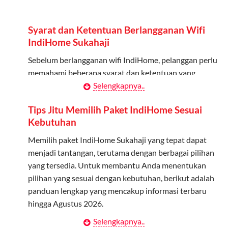
Admin dapat mendaftarkan hingga 5 anggota
keluarga atau teman untuk menggunakan kuota ini.
Syarat dan Ketentuan Berlangganan Wifi
Berlaku Nasional
IndiHome Sukahaji
Kuota keluarga bisa digunakan di seluruh Indonesia
Sebelum berlangganan wifi IndiHome, pelanggan perlu
untuk jaringan 2G, 3G, dan 4G.
memahami beberapa syarat dan ketentuan yang
berlaku:
Selengkapnya..
Tidak Berlaku untuk Roaming
Kuota ini hanya bisa digunakan di dalam negeri.
Kontrak Berlangganan
Tips Jitu Memilih Paket IndiHome Sesuai
Kebutuhan
Pelanggan harus menandatangani Kontrak
Cara Menggunakan Kuota Keluarga
Berlangganan yang mencakup data pelanggan, jenis
Memilih paket IndiHome Sukahaji yang tepat dapat
layanan indihome Sukahaji yang dipilih, serta syarat
menjadi tantangan, terutama dengan berbagai pilihan
Daftarkan Anggota: Admin dapat mendaftarkan anggota
dan ketentuan yang berlaku. Kontrak ini dapat diubah
yang tersedia. Untuk membantu Anda menentukan
melalui aplikasi MyTelkomsel atau website Telkomsel One.
atau ditambah sesuai kebutuhan.
pilihan yang sesuai dengan kebutuhan, berikut adalah
Bagikan Kuota: Setelah terdaftar, anggota bisa langsung
panduan lengkap yang mencakup informasi terbaru
menggunakan kuota keluarga.
Biaya Pasang Baru (PSB)
hingga Agustus 2026.
Pantau Penggunaan: Admin dapat memantau penggunaan
Pelanggan dikenakan Biaya Pasang Baru (PSB) setelah
Selengkapnya..
Menentukan Kebutuhan Kecepatan Internet
kuota melalui aplikasi MyTelkomsel.