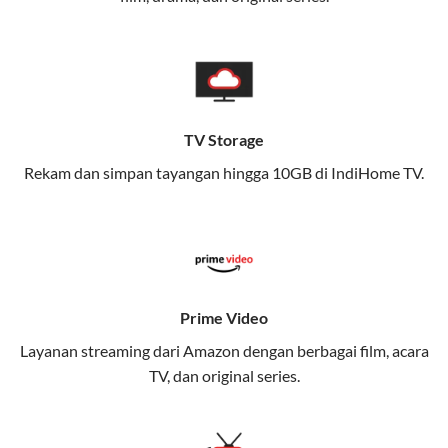
memungkinkan Anda menikmati internet cepat baik
di rumah maupun saat bepergian.
Dengan Telkomsel One, Anda tidak terikat pada satu
teknologi jaringan tertentu, sehingga bisa menikmati
fleksibilitas dan kenyamanan maksimal.
TV Storage
Rekam dan simpan tayangan hingga 10GB di IndiHome TV.
Keunggulan Telkomsel One
Kecepatan Internet Hingga 300 Mbps
Nikmati kecepatan internet super cepat untuk
streaming, gaming, dan bekerja dari rumah.
Dynamic IP
Prime Video
Memudahkan Anda dalam mengelola jaringan dan
Layanan streaming dari Amazon dengan berbagai film, acara
meningkatkan keamanan.
TV, dan original series.
Kuota Keluarga