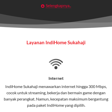
Selengkapnya..
Layanan Wifi Indihome ini dirancang untuk
memberikan solusi lengkap bagi rumah tangga, bisnis,
maupun individu yang membutuhkan konektivitas dan
hiburan berkualitas tinggi.
Wifi IndiHome
Layanan IndiHome Sukahaji
Wifi IndiHome adalah layanan
internet
berbasis fiber
optic yang disediakan oleh Telkom Indonesia untuk
pengguna rumah dan bisnis.
IndiHome menawarkan koneksi internet yang cepat,
stabil, dan memiliki berbagai pilihan paket IndiHome
Internet
yang dapat disesuaikan dengan kebutuhan pengguna.
IndiHome Sukahaji menawarkan
internet
hingga 300 Mbps,
cocok untuk streaming, bekerja dan bermain game dengan
Selain internet, layanan IndiHome juga mencakup TV
banyak perangkat. Namun, kecepatan maksimum bergantung
interaktif (
IndiHome TV
) dan telepon rumah dalam
pada paket IndiHome yang dipilih.
satu paket.