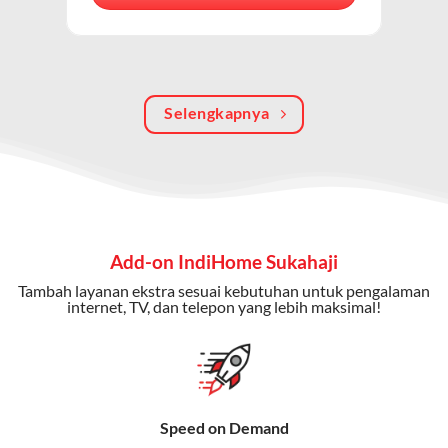
berkualitas, internet cepat, dan komunikasi telepon
dalam satu langganan.
Keunggulan Paket IndiHome Internet, TV & Telepon
Selengkapnya
Internet Cepat:
Kecepatan wifi IndiHome ini mencapai
300 Mbps untuk aktivitas online tanpa hambatan.
TV Interaktif:
Akses ratusan channel TV lokal dan
internasional, termasuk fitur replay dan on-demand.
Telepon Rumah:
Gratis nelpon lokal dan interlokal dengan
Add-on IndiHome Sukahaji
kuota tertentu.
Tambah layanan ekstra sesuai kebutuhan untuk pengalaman
Bonus Fitur:
Beberapa paket menyertakan bonus seperti
internet, TV, dan telepon yang lebih maksimal!
gratis streaming platform atau diskon langganan.
Selain Paket IndiHome yang
menawarkan layanan internet,
Speed on Demand
TV, dan telepon rumah, Telkomsel