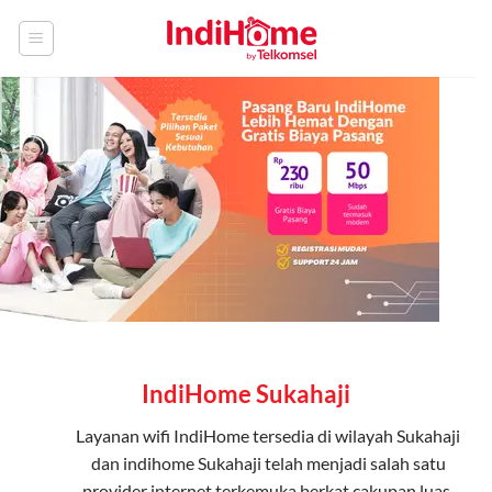
Skip
to
content
IndiHome Sukahaji
Layanan
wifi IndiHome
tersedia di wilayah Sukahaji
dan indihome Sukahaji telah menjadi salah satu
provider internet terkemuka berkat cakupan luas,