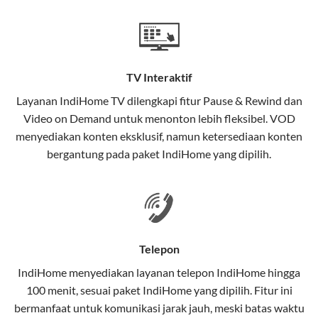
Teknologi di Balik WiFi IndiHome
Wifi IndiHome menggunakan teknologi Fiber To The
Home (FTTH), yang berarti koneksi internet
TV Interaktif
menggunakan kabel serat optik hingga ke rumah
pelanggan. Teknologi ini memiliki beberapa
Layanan
IndiHome TV
dilengkapi fitur Pause & Rewind dan
keunggulan:
Video on Demand untuk menonton lebih fleksibel. VOD
menyediakan konten eksklusif, namun ketersediaan konten
Kecepatan Tinggi
bergantung pada paket IndiHome yang dipilih.
Serat optik mampu mentransmisikan data dalam
kecepatan tinggi hingga 1 Gbps, lebih cepat
dibandingkan kabel tembaga atau DSL.
Koneksi Stabil
Telepon
Minim gangguan dari cuaca atau interferensi
IndiHome menyediakan layanan
telepon IndiHome
hingga
elektromagnetik, sehingga koneksi tetap lancar.
100 menit, sesuai paket IndiHome yang dipilih. Fitur ini
bermanfaat untuk komunikasi jarak jauh, meski batas waktu
Latensi Rendah