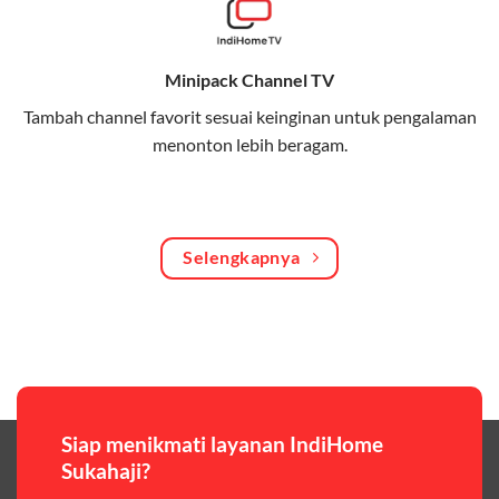
Bagikan kuota internet hingga 30 GB dengan anggota
keluarga atau teman secara praktis.
Minipack Channel TV
One Bill System
Tambah channel favorit sesuai keinginan untuk pengalaman
Tagihan internet rumah dan kuota keluarga digabung
menonton lebih beragam.
dalam satu pembayaran.
WiFi Murah 100 Ribuan
Hemat biaya dengan paket internet berkualitas tinggi
Selengkapnya
yang terjangkau.
Pilihan Paket & Harga Telkomsel One
Telkomsel One menawarkan beragam paket yang bisa
disesuaikan dengan kebutuhan pengguna, mulai dari
paket hemat hingga paket lengkap dengan fitur
premium,berikut ulasan singkatnya:
Siap menikmati layanan IndiHome
Sukahaji?
Paket Easy