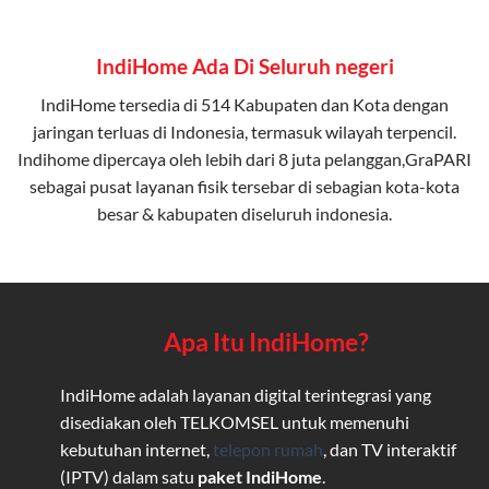
IndiHome Ada Di Seluruh negeri
IndiHome tersedia di 514 Kabupaten dan Kota dengan
jaringan terluas di Indonesia, termasuk wilayah terpencil.
Indihome dipercaya oleh lebih dari 8 juta pelanggan,GraPARI
sebagai pusat layanan fisik tersebar di sebagian kota-kota
besar & kabupaten diseluruh indonesia.
Apa Itu IndiHome?
IndiHome adalah layanan digital terintegrasi yang
disediakan oleh TELKOMSEL untuk memenuhi
kebutuhan internet,
telepon rumah
, dan TV interaktif
(IPTV) dalam satu
paket IndiHome
.