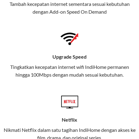
Tambah kecepatan internet sementara sesuai kebutuhan
juga menghadirkan Telkomsel
dengan Add-on
Speed On Demand
One, sebuah solusi lengkap untuk
kebutuhan digital Anda.
Telkomsel One menggabungkan
layanan internet, hiburan, dan
komunikasi dalam satu paket
Upgrade Speed
praktis.
Tingkatkan kecepatan internet wifi IndiHome permanen
hingga 100Mbps dengan mudah sesuai kebutuhan.
Apa Itu Telkomsel One?
Telkomsel One adalah layanan konvergensi yang
menggabungkan konektivitas internet rumah
(IndiHome/Telkomsel Orbit) dan mobile internet
(Telkomsel) dalam satu paket.
Netflix
Layanan ini dirancang untuk memberikan
Nikmati Netflix dalam satu tagihan IndiHome dengan akses ke
pengalaman broadband yang seamless,
film, drama, dan original series.