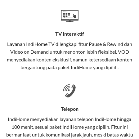
Teknologi di Balik WiFi IndiHome
Wifi IndiHome menggunakan teknologi Fiber To The
Home (FTTH), yang berarti koneksi internet
TV Interaktif
menggunakan kabel serat optik hingga ke rumah
pelanggan. Teknologi ini memiliki beberapa
Layanan
IndiHome TV
dilengkapi fitur Pause & Rewind dan
keunggulan:
Video on Demand untuk menonton lebih fleksibel. VOD
menyediakan konten eksklusif, namun ketersediaan konten
Kecepatan Tinggi
bergantung pada paket IndiHome yang dipilih.
Serat optik mampu mentransmisikan data dalam
kecepatan tinggi hingga 1 Gbps, lebih cepat
dibandingkan kabel tembaga atau DSL.
Koneksi Stabil
Telepon
Minim gangguan dari cuaca atau interferensi
IndiHome menyediakan layanan
telepon IndiHome
hingga
elektromagnetik, sehingga koneksi tetap lancar.
100 menit, sesuai paket IndiHome yang dipilih. Fitur ini
bermanfaat untuk komunikasi jarak jauh, meski batas waktu
Latensi Rendah