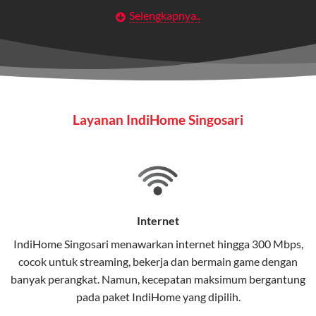
Selengkapnya..
Layanan Wifi Indihome ini dirancang untuk
memberikan solusi lengkap bagi rumah tangga, bisnis,
maupun individu yang membutuhkan konektivitas dan
hiburan berkualitas tinggi.
Wifi IndiHome
Layanan IndiHome Singosari
Wifi IndiHome adalah layanan
internet
berbasis fiber
optic yang disediakan oleh Telkom Indonesia untuk
pengguna rumah dan bisnis.
IndiHome menawarkan koneksi internet yang cepat,
stabil, dan memiliki berbagai pilihan paket IndiHome
Internet
yang dapat disesuaikan dengan kebutuhan pengguna.
IndiHome Singosari menawarkan
internet
hingga 300 Mbps,
cocok untuk streaming, bekerja dan bermain game dengan
Selain internet, layanan IndiHome juga mencakup TV
banyak perangkat. Namun, kecepatan maksimum bergantung
interaktif (
IndiHome TV
) dan telepon rumah dalam
pada paket IndiHome yang dipilih.
satu paket.