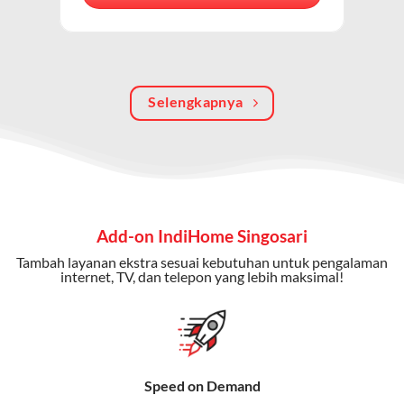
berkualitas, internet cepat, dan komunikasi telepon
dalam satu langganan.
Keunggulan Paket IndiHome Internet, TV & Telepon
Selengkapnya
Internet Cepat:
Kecepatan wifi IndiHome ini mencapai
300 Mbps untuk aktivitas online tanpa hambatan.
TV Interaktif:
Akses ratusan channel TV lokal dan
internasional, termasuk fitur replay dan on-demand.
Telepon Rumah:
Gratis nelpon lokal dan interlokal dengan
Add-on IndiHome Singosari
kuota tertentu.
Tambah layanan ekstra sesuai kebutuhan untuk pengalaman
Bonus Fitur:
Beberapa paket menyertakan bonus seperti
internet, TV, dan telepon yang lebih maksimal!
gratis streaming platform atau diskon langganan.
Selain Paket IndiHome yang
menawarkan layanan internet,
Speed on Demand
TV, dan telepon rumah, Telkomsel