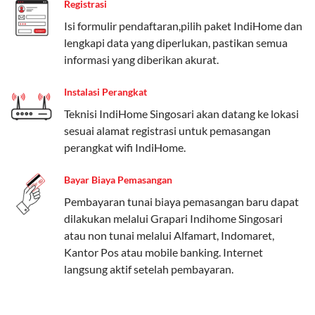
Registrasi
Paket Easy cocok untuk kebutuhan dasar, Paket
Isi formulir pendaftaran,pilih paket IndiHome dan
Complete untuk yang menginginkan fitur lengkap,
lengkapi data yang diperlukan, pastikan semua
dan Paket Dynamic IP untuk pengguna yang
informasi yang diberikan akurat.
memprioritaskan kecepatan internet tinggi.
Instalasi Perangkat
Paket Telkomsel One dengan Kuota Keluarga
Teknisi IndiHome Singosari akan datang ke lokasi
Salah satu fitur unggulan Telkomsel One adalah Paket
sesuai alamat registrasi untuk pemasangan
Kuota Keluarga. Dengan kuota hingga 30 GB, Anda
perangkat wifi IndiHome.
bisa membagikan internet kepada anggota keluarga
atau teman tanpa perlu khawatir kehabisan kuota.
Bayar Biaya Pemasangan
Berikut adalah detailnya:
Pembayaran tunai biaya pemasangan baru dapat
dilakukan melalui Grapari Indihome Singosari
Kuota Keluarga 30 GB
atau non tunai melalui Alfamart, Indomaret,
Kuota ini dapat digunakan secara bersama-sama oleh
Kantor Pos atau mobile banking. Internet
Admin (pelanggan utama) dan anggota yang terdaftar.
langsung aktif setelah pembayaran.
Bisa Dibagi Hingga 5 Anggota