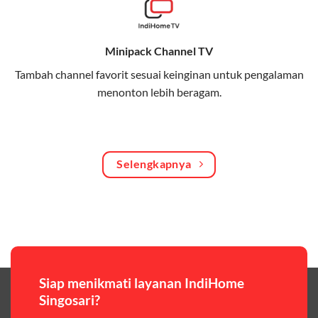
Bagikan kuota internet hingga 30 GB dengan anggota
keluarga atau teman secara praktis.
Minipack Channel TV
One Bill System
Tambah channel favorit sesuai keinginan untuk pengalaman
Tagihan internet rumah dan kuota keluarga digabung
menonton lebih beragam.
dalam satu pembayaran.
WiFi Murah 100 Ribuan
Hemat biaya dengan paket internet berkualitas tinggi
Selengkapnya
yang terjangkau.
Pilihan Paket & Harga Telkomsel One
Telkomsel One menawarkan beragam paket yang bisa
disesuaikan dengan kebutuhan pengguna, mulai dari
paket hemat hingga paket lengkap dengan fitur
premium,berikut ulasan singkatnya:
Siap menikmati layanan IndiHome
Singosari?
Paket Easy