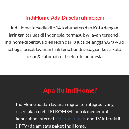
IndiHome Ada Di Seluruh negeri
IndiHome tersedia di 514 Kabupaten dan Kota dengan
jaringan terluas di Indonesia, termasuk wilayah terpencil.
Indihome dipercaya oleh lebih dari 8 juta pelanggan,GraPARI
sebagai pusat layanan fisik tersebar di sebagian kota-kota
besar & kabupaten diseluruh indonesia.
Apa Itu IndiHome?
IndiHome adalah layanan digital terintegrasi yang
disediakan oleh TELKOMSEL untuk memenuhi
kebutuhan internet,
telepon rumah
, dan TV interaktif
(IPTV) dalam satu
paket IndiHome
.