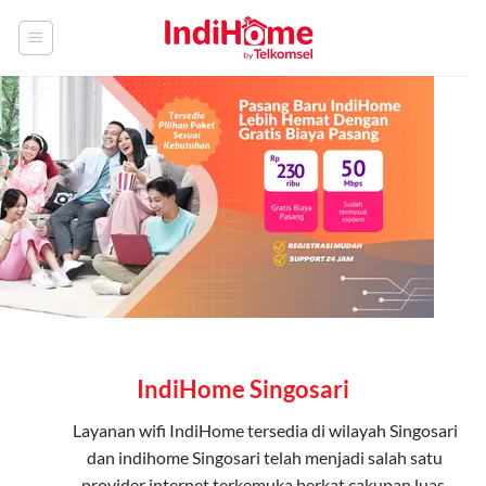
Skip
to
content
IndiHome Singosari
Layanan
wifi IndiHome
tersedia di wilayah Singosari
dan indihome Singosari telah menjadi salah satu
provider internet terkemuka berkat cakupan luas,