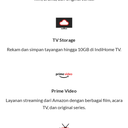
memungkinkan Anda menikmati internet cepat baik
di rumah maupun saat bepergian.
Dengan Telkomsel One, Anda tidak terikat pada satu
teknologi jaringan tertentu, sehingga bisa menikmati
fleksibilitas dan kenyamanan maksimal.
TV Storage
Rekam dan simpan tayangan hingga 10GB di IndiHome TV.
Keunggulan Telkomsel One
Kecepatan Internet Hingga 300 Mbps
Nikmati kecepatan internet super cepat untuk
streaming, gaming, dan bekerja dari rumah.
Dynamic IP
Prime Video
Memudahkan Anda dalam mengelola jaringan dan
Layanan streaming dari Amazon dengan berbagai film, acara
meningkatkan keamanan.
TV, dan original series.
Kuota Keluarga