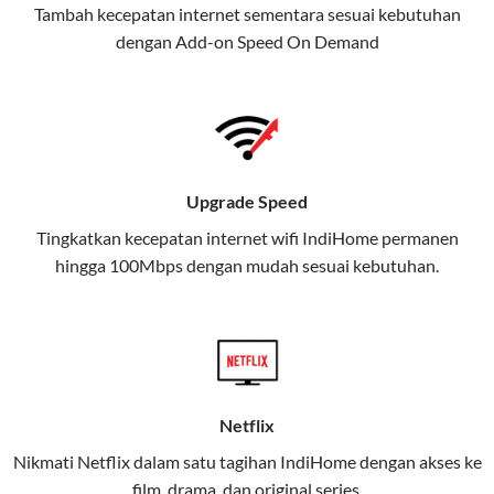
Tambah kecepatan internet sementara sesuai kebutuhan
juga menghadirkan Telkomsel
dengan Add-on
Speed On Demand
One, sebuah solusi lengkap untuk
kebutuhan digital Anda.
Telkomsel One menggabungkan
layanan internet, hiburan, dan
komunikasi dalam satu paket
Upgrade Speed
praktis.
Tingkatkan kecepatan internet wifi IndiHome permanen
hingga 100Mbps dengan mudah sesuai kebutuhan.
Apa Itu Telkomsel One?
Telkomsel One adalah layanan konvergensi yang
menggabungkan konektivitas internet rumah
(IndiHome/Telkomsel Orbit) dan mobile internet
(Telkomsel) dalam satu paket.
Netflix
Layanan ini dirancang untuk memberikan
Nikmati Netflix dalam satu tagihan IndiHome dengan akses ke
pengalaman broadband yang seamless,
film, drama, dan original series.