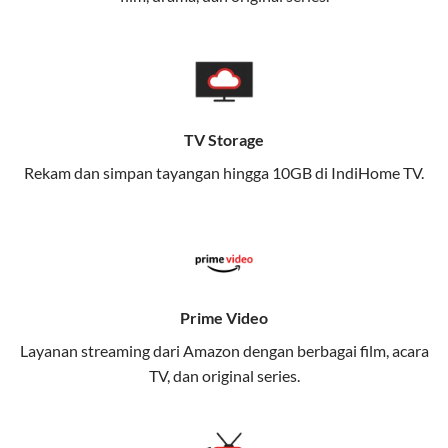
pengalaman broadband yang seamless,
memungkinkan Anda menikmati internet cepat baik
di rumah maupun saat bepergian.
Dengan Telkomsel One, Anda tidak terikat pada satu
teknologi jaringan tertentu, sehingga bisa menikmati
TV Storage
fleksibilitas dan kenyamanan maksimal.
Rekam dan simpan tayangan hingga 10GB di IndiHome TV.
Keunggulan Telkomsel One
Kecepatan Internet Hingga 300 Mbps
Nikmati kecepatan internet super cepat untuk
streaming, gaming, dan bekerja dari rumah.
Prime Video
Dynamic IP
Layanan streaming dari Amazon dengan berbagai film, acara
Memudahkan Anda dalam mengelola jaringan dan
TV, dan original series.
meningkatkan keamanan.
Kuota Keluarga