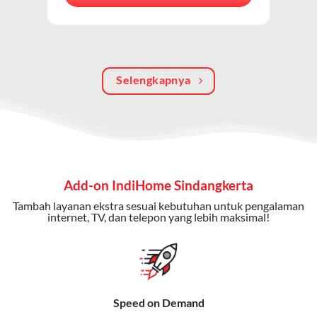
Dengan paket ini, Anda bisa menikmati hiburan TV
berkualitas, internet cepat, dan komunikasi telepon
dalam satu langganan.
Keunggulan Paket IndiHome Internet, TV & Telepon
Selengkapnya
Internet Cepat:
Kecepatan wifi IndiHome ini mencapai
300 Mbps untuk aktivitas online tanpa hambatan.
TV Interaktif:
Akses ratusan channel TV lokal dan
internasional, termasuk fitur replay dan on-demand.
Add-on IndiHome Sindangkerta
Telepon Rumah:
Gratis nelpon lokal dan interlokal dengan
Tambah layanan ekstra sesuai kebutuhan untuk pengalaman
kuota tertentu.
internet, TV, dan telepon yang lebih maksimal!
Bonus Fitur:
Beberapa paket menyertakan bonus seperti
gratis streaming platform atau diskon langganan.
Selain Paket IndiHome yang
Speed on Demand
menawarkan layanan internet,