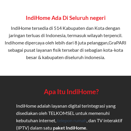
IndiHome Ada Di Seluruh negeri
IndiHome tersedia di 514 Kabupaten dan Kota dengan
jaringan terluas di Indonesia, termasuk wilayah terpencil.
Indihome dipercaya oleh lebih dari 8 juta pelanggan,GraPARI
sebagai pusat layanan fisik tersebar di sebagian kota-kota
besar & kabupaten diseluruh indonesia.
Apa Itu IndiHome?
IndiHome adalah layanan digital terintegrasi yang
disediakan oleh TELKOMSEL untuk memenuhi
kebutuhan internet,
telepon rumah
, dan TV interaktif
(IPTV) dalam satu
paket IndiHome
.