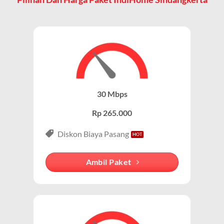
perangkat mereka.
solusi lengkap untuk internet, TV kabel, dan telepon
rumah.
WiFi adalah Cara Akses Utama
Paket IndiHome Internet Saja – IndiHome 1P (Single
Saat pelanggan berlangganan Wifi IndiHome, mereka
Play)
mendapatkan router WiFi yang memungkinkan
perangkat seperti smartphone, laptop, dan smart TV
Paket IndiHome Internet Saja
dirancang khusus
terhubung ke internet tanpa kabel.
untuk pengguna yang membutuhkan koneksi internet
30 Mbps
cepat tanpa layanan tambahan seperti TV atau
Karena sebagian besar pengguna IndiHome mengakses
telepon.
Rp 265.000
internet melalui WiFi, istilah Wifi IndiHome menjadi
lebih populer dalam percakapan sehari-hari.
Paket ini cocok untuk individu, mahasiswa, atau
Diskon Biaya Pasang
profesional yang mengutamakan konektivitas
Membedakan dengan Jaringan Seluler
internet untuk bekerja, belajar, atau hiburan.
Ambil Paket
WiFi IndiHome Sindangkerta menggunakan jaringan
Keunggulan Paket Internet Saja
fiber optik tetap (fixed broadband), berbeda dengan
jaringan seluler yang berbasis sinyal dari provider
Kecepatan Tinggi:
Wifi IndiHome menawarkan kecepatan
seluler (misalnya 4G/5G). Dengan demikian, orang
internet hingga 300 Mbps, tergantung pada paket
menyebutnya WiFi IndiHome untuk membedakan dari