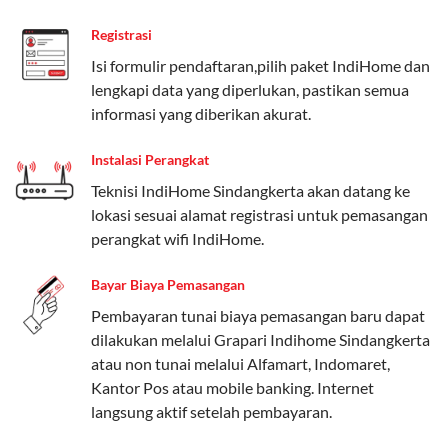
Registrasi
Paket Easy cocok untuk kebutuhan dasar, Paket
Complete untuk yang menginginkan fitur lengkap,
Isi formulir pendaftaran,pilih paket IndiHome dan
dan Paket Dynamic IP untuk pengguna yang
lengkapi data yang diperlukan, pastikan semua
memprioritaskan kecepatan internet tinggi.
informasi yang diberikan akurat.
Paket Telkomsel One dengan Kuota Keluarga
Instalasi Perangkat
Teknisi IndiHome Sindangkerta akan datang ke
Salah satu fitur unggulan Telkomsel One adalah Paket
lokasi sesuai alamat registrasi untuk pemasangan
Kuota Keluarga. Dengan kuota hingga 30 GB, Anda
perangkat wifi IndiHome.
bisa membagikan internet kepada anggota keluarga
atau teman tanpa perlu khawatir kehabisan kuota.
Bayar Biaya Pemasangan
Berikut adalah detailnya:
Pembayaran tunai biaya pemasangan baru dapat
Kuota Keluarga 30 GB
dilakukan melalui Grapari Indihome Sindangkerta
atau non tunai melalui Alfamart, Indomaret,
Kuota ini dapat digunakan secara bersama-sama oleh
Kantor Pos atau mobile banking. Internet
Admin (pelanggan utama) dan anggota yang terdaftar.
langsung aktif setelah pembayaran.
Bisa Dibagi Hingga 5 Anggota