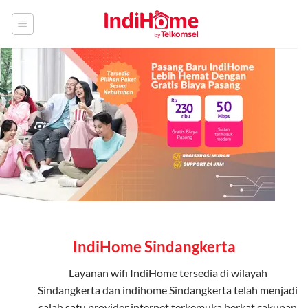
Skip
to
content
IndiHome Sindangkerta
Layanan
wifi IndiHome
tersedia di wilayah
Sindangkerta dan indihome Sindangkerta telah menjadi
salah satu provider internet terkemuka berkat cakupan