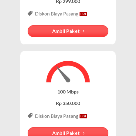
Rp 299.000
Keunggulan Paket IndiHome Internet & Telepon
Diskon Biaya Pasang
Internet Unlimited:
Nikmati internet wifi IndiHome tanpa
batas dengan kecepatan tinggi.
Ambil Paket
Telepon Rumah:
Gratis nelpon lokal dan interlokal dengan
kuota tertentu.
Hemat Biaya:
Lebih ekonomis dibandingkan berlangganan
layanan secara terpisah.
Bonus Fitur:
Beberapa paket menyertakan fitur tambahan
seperti voicemail atau call waiting.
100 Mbps
Paket IndiHome Internet, TV & Telepon – IndiHome
Rp 350.000
3P (Triple Play)
Paket IndiHome Internet, TV & Telepon
adalah solusi
Diskon Biaya Pasang
lengkap dari IndiHome yang menggabungkan
internet, TV kabel (IndiHome TV), dan telepon rumah.
Ambil Paket