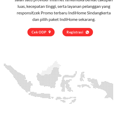
luas, kecepatan tinggi, serta layanan pelanggan yang
responsif,cek Promo terbaru IndiHome Sindangkerta
dan pilih
paket IndiHome
sekarang.
Cek ODP
Registrasi