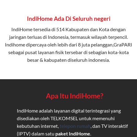
IndiHome Ada Di Seluruh negeri
IndiHome tersedia di 514 Kabupaten dan Kota dengan
jaringan terluas di Indonesia, termasuk wilayah terpencil.
Indihome dipercaya oleh lebih dari 8 juta pelanggan,GraPARI
sebagai pusat layanan fisik tersebar di sebagian kota-kota
besar & kabupaten diseluruh indonesia.
Apa Itu IndiHome?
IndiHome adalah layanan digital terintegrasi yang
disediakan oleh TELKOMSEL untuk memenuhi
kebutuhan internet,
telepon rumah
, dan TV interaktif
(IPTV) dalam satu
paket IndiHome
.