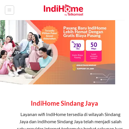
Skip
to
content
IndiHome Sindang Jaya
Layanan
wifi IndiHome
tersedia di wilayah Sindang
Jaya dan indihome Sindang Jaya telah menjadi salah
satu provider internet terkemuka berkat cakupan luas,