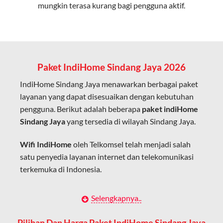
mungkin terasa kurang bagi pengguna aktif.
Cocok untuk aktivitas yang membutuhkan koneksi
cepat seperti gaming, streaming, dan video conference.
Kapasitas Lebih Besar
Mampu menangani banyak perangkat sekaligus tanpa
Paket IndiHome Sindang Jaya 2026
penurunan kualitas koneksi.
IndiHome Sindang Jaya menawarkan berbagai paket
Dengan teknologi ini, IndiHome memberikan pengalaman
layanan yang dapat disesuaikan dengan kebutuhan
internet yang lebih baik bagi pengguna untuk bekerja,
pengguna. Berikut adalah beberapa
paket indiHome
belajar, dan hiburan di rumah.
Sindang Jaya
yang tersedia di wilayah Sindang Jaya.
IndiHome sering disebut sebagai WiFi IndiHome karena
Wifi IndiHome
oleh Telkomsel telah menjadi salah
layanan internet yang disediakan menggunakan jaringan
satu penyedia layanan internet dan telekomunikasi
fiber optic dapat dikoneksikan melalui perangkat router
terkemuka di Indonesia.
WiFi.
Hal ini memungkinkan pengguna untuk mengakses
Dengan berbagai pilihan paket indihome Sindang
Selengkapnya..
internet secara nirkabel (wireless) di rumah atau tempat
Jaya yang disesuaikan dengan kebutuhan pengguna,
usaha tanpa perlu menggunakan kabel LAN langsung ke
IndiHome Sindang Jaya menawarkan solusi lengkap
Pilihan Dan Harga Paket IndiHome Sindang Jaya