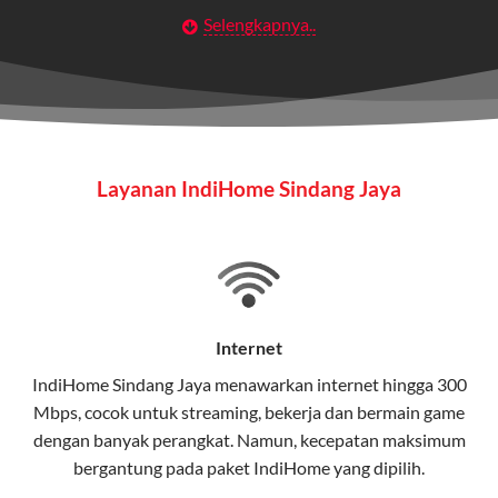
Selengkapnya..
Layanan Wifi Indihome ini dirancang untuk
memberikan solusi lengkap bagi rumah tangga, bisnis,
maupun individu yang membutuhkan konektivitas dan
hiburan berkualitas tinggi.
Wifi IndiHome
Layanan IndiHome Sindang Jaya
Wifi IndiHome adalah layanan
internet
berbasis fiber
optic yang disediakan oleh Telkom Indonesia untuk
pengguna rumah dan bisnis.
IndiHome menawarkan koneksi internet yang cepat,
stabil, dan memiliki berbagai pilihan paket IndiHome
Internet
yang dapat disesuaikan dengan kebutuhan pengguna.
IndiHome Sindang Jaya menawarkan
internet
hingga 300
Mbps, cocok untuk streaming, bekerja dan bermain game
Selain internet, layanan IndiHome juga mencakup TV
dengan banyak perangkat. Namun, kecepatan maksimum
interaktif (
IndiHome TV
) dan telepon rumah dalam
bergantung pada paket IndiHome yang dipilih.
satu paket.