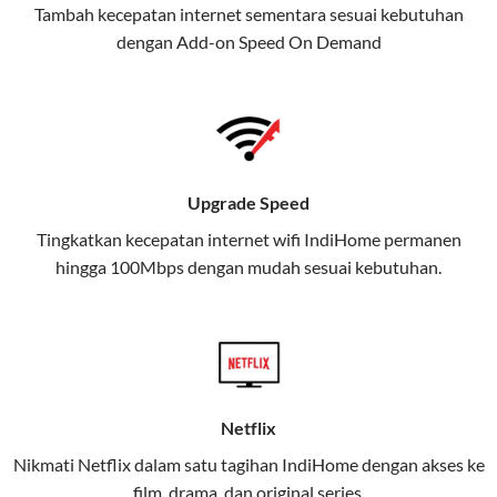
Tambah kecepatan internet sementara sesuai kebutuhan
juga menghadirkan Telkomsel
dengan Add-on
Speed On Demand
One, sebuah solusi lengkap untuk
kebutuhan digital Anda.
Telkomsel One menggabungkan
layanan internet, hiburan, dan
komunikasi dalam satu paket
Upgrade Speed
praktis.
Tingkatkan kecepatan internet wifi IndiHome permanen
hingga 100Mbps dengan mudah sesuai kebutuhan.
Apa Itu Telkomsel One?
Telkomsel One adalah layanan konvergensi yang
menggabungkan konektivitas internet rumah
(IndiHome/Telkomsel Orbit) dan mobile internet
(Telkomsel) dalam satu paket.
Netflix
Layanan ini dirancang untuk memberikan
Nikmati Netflix dalam satu tagihan IndiHome dengan akses ke
pengalaman broadband yang seamless,
film, drama, dan original series.