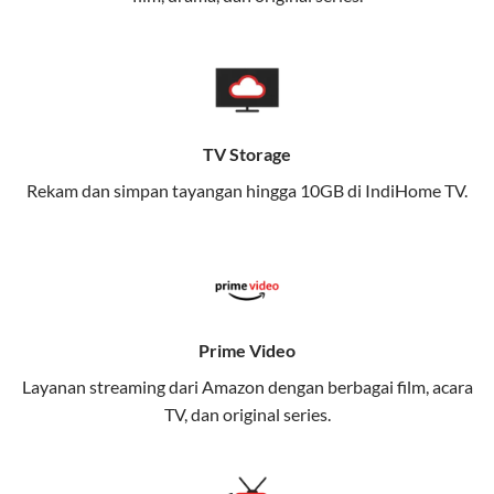
memungkinkan Anda menikmati internet cepat baik
di rumah maupun saat bepergian.
Dengan Telkomsel One, Anda tidak terikat pada satu
teknologi jaringan tertentu, sehingga bisa menikmati
fleksibilitas dan kenyamanan maksimal.
TV Storage
Rekam dan simpan tayangan hingga 10GB di IndiHome TV.
Keunggulan Telkomsel One
Kecepatan Internet Hingga 300 Mbps
Nikmati kecepatan internet super cepat untuk
streaming, gaming, dan bekerja dari rumah.
Dynamic IP
Prime Video
Memudahkan Anda dalam mengelola jaringan dan
Layanan streaming dari Amazon dengan berbagai film, acara
meningkatkan keamanan.
TV, dan original series.
Kuota Keluarga