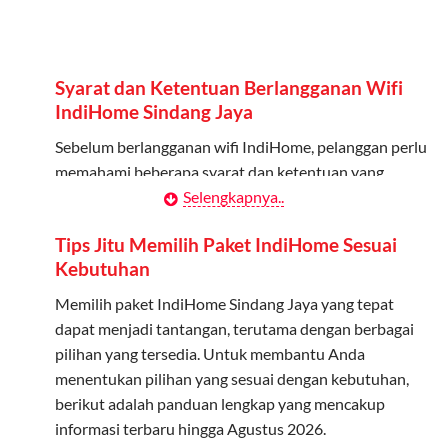
Admin dapat mendaftarkan hingga 5 anggota
keluarga atau teman untuk menggunakan kuota ini.
Berlaku Nasional
Syarat dan Ketentuan Berlangganan Wifi
Kuota keluarga bisa digunakan di seluruh Indonesia
IndiHome Sindang Jaya
untuk jaringan 2G, 3G, dan 4G.
Sebelum berlangganan wifi IndiHome, pelanggan perlu
memahami beberapa syarat dan ketentuan yang
Tidak Berlaku untuk Roaming
berlaku:
Selengkapnya..
Kuota ini hanya bisa digunakan di dalam negeri.
Kontrak Berlangganan
Tips Jitu Memilih Paket IndiHome Sesuai
Cara Menggunakan Kuota Keluarga
Kebutuhan
Pelanggan harus menandatangani Kontrak
Berlangganan yang mencakup data pelanggan, jenis
Memilih paket IndiHome Sindang Jaya yang tepat
Daftarkan Anggota: Admin dapat mendaftarkan anggota
layanan indihome Sindang Jaya yang dipilih, serta
dapat menjadi tantangan, terutama dengan berbagai
melalui aplikasi MyTelkomsel atau website Telkomsel One.
syarat dan ketentuan yang berlaku. Kontrak ini dapat
pilihan yang tersedia. Untuk membantu Anda
Bagikan Kuota: Setelah terdaftar, anggota bisa langsung
diubah atau ditambah sesuai kebutuhan.
menentukan pilihan yang sesuai dengan kebutuhan,
menggunakan kuota keluarga.
berikut adalah panduan lengkap yang mencakup
Biaya Pasang Baru (PSB)
Pantau Penggunaan: Admin dapat memantau penggunaan
informasi terbaru hingga Agustus 2026.
kuota melalui aplikasi MyTelkomsel.