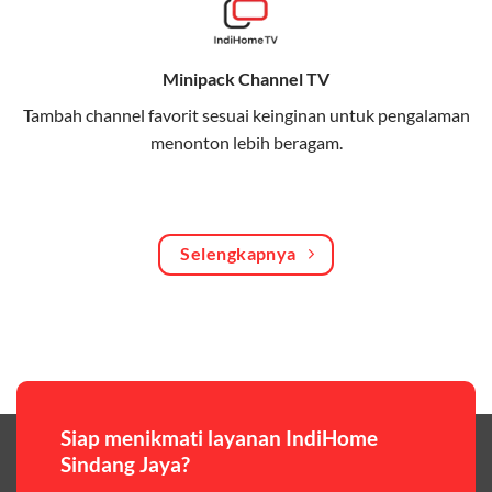
Bagikan kuota internet hingga 30 GB dengan anggota
keluarga atau teman secara praktis.
Minipack Channel TV
One Bill System
Tambah channel favorit sesuai keinginan untuk pengalaman
Tagihan internet rumah dan kuota keluarga digabung
menonton lebih beragam.
dalam satu pembayaran.
WiFi Murah 100 Ribuan
Hemat biaya dengan paket internet berkualitas tinggi
Selengkapnya
yang terjangkau.
Pilihan Paket & Harga Telkomsel One
Telkomsel One menawarkan beragam paket yang bisa
disesuaikan dengan kebutuhan pengguna, mulai dari
paket hemat hingga paket lengkap dengan fitur
premium,berikut ulasan singkatnya:
Siap menikmati layanan IndiHome
Sindang Jaya?
Paket Easy