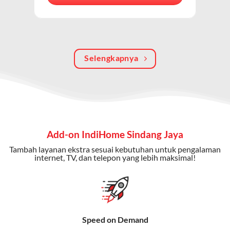
berkualitas, internet cepat, dan komunikasi telepon
dalam satu langganan.
Keunggulan Paket IndiHome Internet, TV & Telepon
Selengkapnya
Internet Cepat:
Kecepatan wifi IndiHome ini mencapai
300 Mbps untuk aktivitas online tanpa hambatan.
TV Interaktif:
Akses ratusan channel TV lokal dan
internasional, termasuk fitur replay dan on-demand.
Telepon Rumah:
Gratis nelpon lokal dan interlokal dengan
Add-on IndiHome Sindang Jaya
kuota tertentu.
Tambah layanan ekstra sesuai kebutuhan untuk pengalaman
Bonus Fitur:
Beberapa paket menyertakan bonus seperti
internet, TV, dan telepon yang lebih maksimal!
gratis streaming platform atau diskon langganan.
Selain Paket IndiHome yang
menawarkan layanan internet,
Speed on Demand
TV, dan telepon rumah, Telkomsel