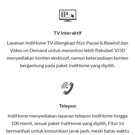
Teknologi di Balik WiFi IndiHome
Wifi IndiHome menggunakan teknologi Fiber To The
Home (FTTH), yang berarti koneksi internet
TV Interaktif
menggunakan kabel serat optik hingga ke rumah
pelanggan. Teknologi ini memiliki beberapa
Layanan
IndiHome TV
dilengkapi fitur Pause & Rewind dan
keunggulan:
Video on Demand untuk menonton lebih fleksibel. VOD
menyediakan konten eksklusif, namun ketersediaan konten
Kecepatan Tinggi
bergantung pada paket IndiHome yang dipilih.
Serat optik mampu mentransmisikan data dalam
kecepatan tinggi hingga 1 Gbps, lebih cepat
dibandingkan kabel tembaga atau DSL.
Koneksi Stabil
Telepon
Minim gangguan dari cuaca atau interferensi
IndiHome menyediakan layanan
telepon IndiHome
hingga
elektromagnetik, sehingga koneksi tetap lancar.
100 menit, sesuai paket IndiHome yang dipilih. Fitur ini
bermanfaat untuk komunikasi jarak jauh, meski batas waktu
Latensi Rendah