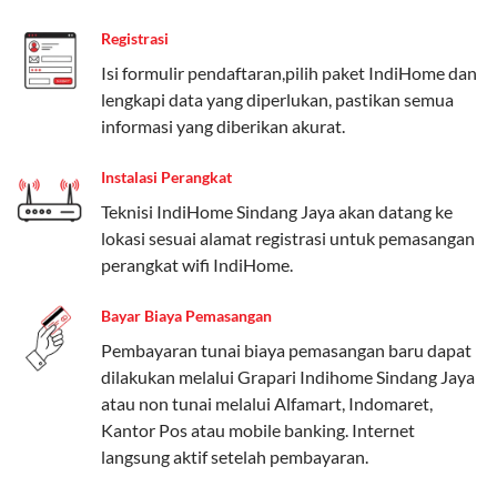
Paket Easy cocok untuk kebutuhan dasar, Paket
Registrasi
Complete untuk yang menginginkan fitur lengkap,
dan Paket Dynamic IP untuk pengguna yang
Isi formulir pendaftaran,pilih paket IndiHome dan
memprioritaskan kecepatan internet tinggi.
lengkapi data yang diperlukan, pastikan semua
informasi yang diberikan akurat.
Paket Telkomsel One dengan Kuota Keluarga
Instalasi Perangkat
Salah satu fitur unggulan Telkomsel One adalah Paket
Teknisi IndiHome Sindang Jaya akan datang ke
Kuota Keluarga. Dengan kuota hingga 30 GB, Anda
lokasi sesuai alamat registrasi untuk pemasangan
bisa membagikan internet kepada anggota keluarga
perangkat wifi IndiHome.
atau teman tanpa perlu khawatir kehabisan kuota.
Berikut adalah detailnya:
Bayar Biaya Pemasangan
Kuota Keluarga 30 GB
Pembayaran tunai biaya pemasangan baru dapat
dilakukan melalui Grapari Indihome Sindang Jaya
Kuota ini dapat digunakan secara bersama-sama oleh
atau non tunai melalui Alfamart, Indomaret,
Admin (pelanggan utama) dan anggota yang terdaftar.
Kantor Pos atau mobile banking. Internet
langsung aktif setelah pembayaran.
Bisa Dibagi Hingga 5 Anggota