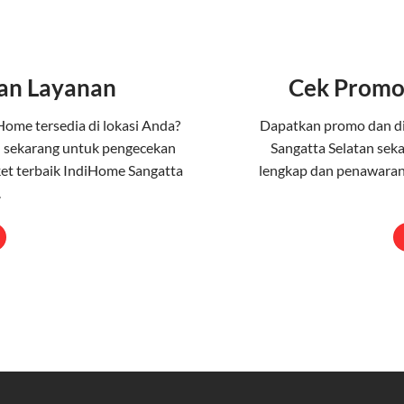
an Layanan
Cek Promo
Home tersedia di lokasi Anda?
Dapatkan promo dan d
n sekarang untuk pengecekan
Sangatta Selatan sek
et terbaik IndiHome Sangatta
lengkap dan penawaran
.