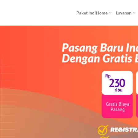
Paket IndiHome
Layanan