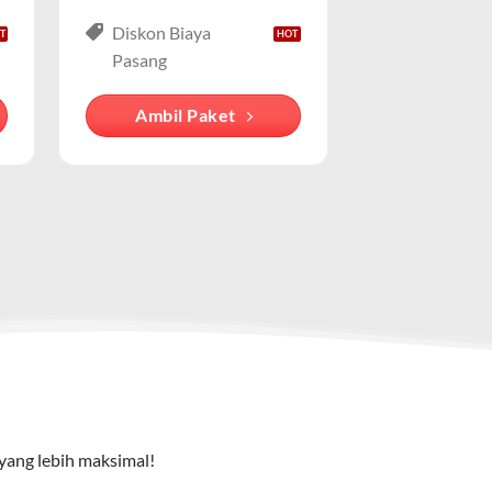
 banyak orang mengasosiasikan layanan WiFi
Diskon Biaya
ng diasosiasikan dengan IndiHome ,
 lengkap. Cocok untuk keluarga atau pelaku bisnis kecil
Pasang
Ambil Paket
cu pada cara pengguna mengakses internet
e TV), dan telepon rumah. Dengan paket ini, Anda bisa
yang lebih maksimal!