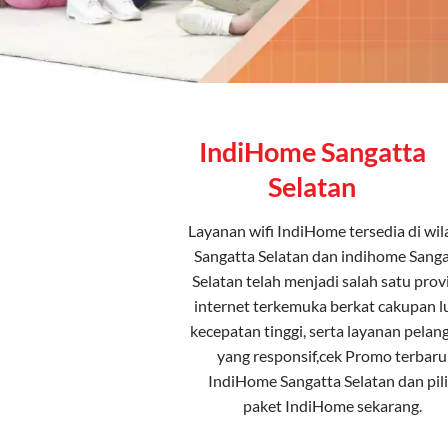
IndiHome Sangatta
Selatan
Layanan
wifi IndiHome
tersedia di wi
Sangatta Selatan dan indihome Sang
Selatan telah menjadi salah satu prov
internet terkemuka berkat cakupan l
kecepatan tinggi, serta layanan pelan
yang responsif,cek Promo terbaru
IndiHome Sangatta Selatan dan pil
paket IndiHome
sekarang.