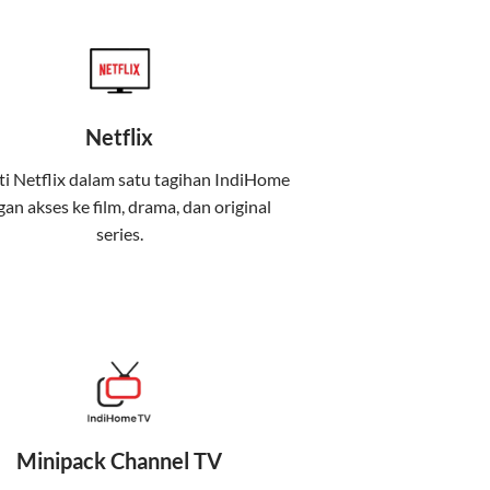
Netflix
i Netflix dalam satu tagihan IndiHome
an akses ke film, drama, dan original
uga menghadirkan Telkomsel One, sebuah
series.
iburan, dan komunikasi dalam satu paket
 mobile internet (Telkomsel) dalam satu paket.
at baik di rumah maupun saat bepergian.
Minipack Channel TV
kenyamanan maksimal.