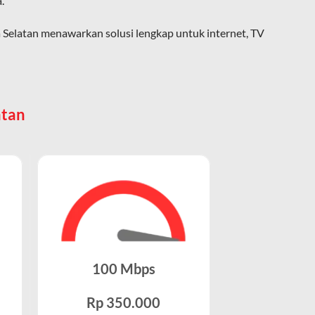
.
Selatan menawarkan solusi lengkap untuk internet, TV
at usaha tanpa perlu menggunakan kabel
atan
mbahan seperti TV atau telepon.
ngkat seperti smartphone, laptop, dan
 atau hiburan.
adi lebih populer dalam percakapan sehari-
ipilih.
an jaringan seluler yang berbasis sinyal
 kuota.
bedakan dari paket data seluler.
100 Mbps
Rp 350.000