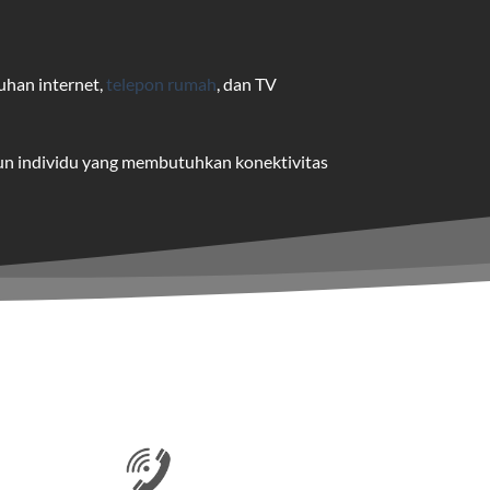
uhan internet,
telepon rumah
, dan TV
pun individu yang membutuhkan konektivitas
uk pengguna rumah dan bisnis.
me yang dapat disesuaikan dengan
 satu paket.