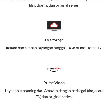
Layanan ini dirancang untuk memberikan
film, drama, dan original series.
pengalaman broadband yang seamless,
memungkinkan Anda menikmati internet cepat baik
di rumah maupun saat bepergian.
Dengan Telkomsel One, Anda tidak terikat pada satu
teknologi jaringan tertentu, sehingga bisa menikmati
TV Storage
fleksibilitas dan kenyamanan maksimal.
Rekam dan simpan tayangan hingga 10GB di IndiHome TV.
Keunggulan Telkomsel One
Kecepatan Internet Hingga 300 Mbps
Nikmati kecepatan internet super cepat untuk
streaming, gaming, dan bekerja dari rumah.
Prime Video
Dynamic IP
Layanan streaming dari Amazon dengan berbagai film, acara
Memudahkan Anda dalam mengelola jaringan dan
TV, dan original series.
meningkatkan keamanan.