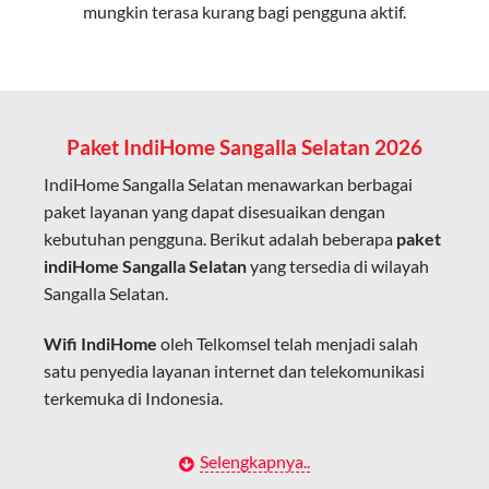
mungkin terasa kurang bagi pengguna aktif.
Cocok untuk aktivitas yang membutuhkan koneksi
cepat seperti gaming, streaming, dan video conference.
Kapasitas Lebih Besar
Mampu menangani banyak perangkat sekaligus tanpa
Paket IndiHome Sangalla Selatan 2026
penurunan kualitas koneksi.
IndiHome Sangalla Selatan menawarkan berbagai
Dengan teknologi ini, IndiHome memberikan pengalaman
paket layanan yang dapat disesuaikan dengan
internet yang lebih baik bagi pengguna untuk bekerja,
kebutuhan pengguna. Berikut adalah beberapa
paket
belajar, dan hiburan di rumah.
indiHome Sangalla Selatan
yang tersedia di wilayah
Sangalla Selatan.
IndiHome sering disebut sebagai WiFi IndiHome karena
layanan internet yang disediakan menggunakan jaringan
Wifi IndiHome
oleh Telkomsel telah menjadi salah
fiber optic dapat dikoneksikan melalui perangkat router
satu penyedia layanan internet dan telekomunikasi
WiFi.
terkemuka di Indonesia.
Hal ini memungkinkan pengguna untuk mengakses
internet secara nirkabel (wireless) di rumah atau tempat
Dengan berbagai pilihan paket indihome Sangalla
Selengkapnya..
usaha tanpa perlu menggunakan kabel LAN langsung ke
Selatan yang disesuaikan dengan kebutuhan