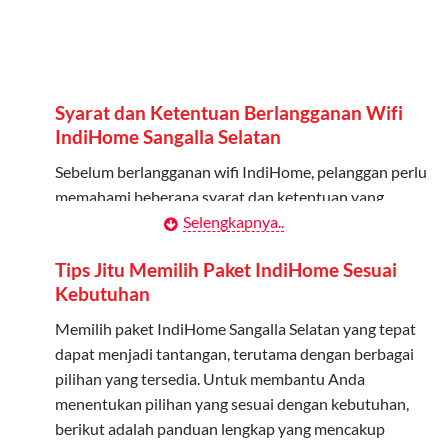
Bisa Dibagi Hingga 5 Anggota
Admin dapat mendaftarkan hingga 5 anggota
keluarga atau teman untuk menggunakan kuota ini.
Syarat dan Ketentuan Berlangganan Wifi
Berlaku Nasional
IndiHome Sangalla Selatan
Kuota keluarga bisa digunakan di seluruh Indonesia
Sebelum berlangganan wifi IndiHome, pelanggan perlu
untuk jaringan 2G, 3G, dan 4G.
memahami beberapa syarat dan ketentuan yang
berlaku:
Selengkapnya..
Tidak Berlaku untuk Roaming
Kuota ini hanya bisa digunakan di dalam negeri.
Kontrak Berlangganan
Tips Jitu Memilih Paket IndiHome Sesuai
Kebutuhan
Pelanggan harus menandatangani Kontrak
Cara Menggunakan Kuota Keluarga
Berlangganan yang mencakup data pelanggan, jenis
Memilih paket IndiHome Sangalla Selatan yang tepat
layanan indihome Sangalla Selatan yang dipilih, serta
dapat menjadi tantangan, terutama dengan berbagai
Daftarkan Anggota: Admin dapat mendaftarkan anggota
syarat dan ketentuan yang berlaku. Kontrak ini dapat
pilihan yang tersedia. Untuk membantu Anda
melalui aplikasi MyTelkomsel atau website Telkomsel One.
diubah atau ditambah sesuai kebutuhan.
menentukan pilihan yang sesuai dengan kebutuhan,
Bagikan Kuota: Setelah terdaftar, anggota bisa langsung
berikut adalah panduan lengkap yang mencakup
menggunakan kuota keluarga.
Biaya Pasang Baru (PSB)