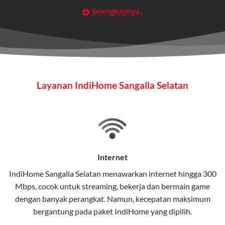
Selengkapnya..
Layanan Wifi Indihome ini dirancang untuk
memberikan solusi lengkap bagi rumah tangga, bisnis,
maupun individu yang membutuhkan konektivitas dan
hiburan berkualitas tinggi.
Wifi IndiHome
Layanan IndiHome Sangalla Selatan
Wifi IndiHome adalah layanan
internet
berbasis fiber
optic yang disediakan oleh Telkom Indonesia untuk
pengguna rumah dan bisnis.
IndiHome menawarkan koneksi internet yang cepat,
stabil, dan memiliki berbagai pilihan paket IndiHome
Internet
yang dapat disesuaikan dengan kebutuhan pengguna.
IndiHome Sangalla Selatan menawarkan
internet
hingga 300
Mbps, cocok untuk streaming, bekerja dan bermain game
Selain internet, layanan IndiHome juga mencakup TV
dengan banyak perangkat. Namun, kecepatan maksimum
interaktif (
IndiHome TV
) dan telepon rumah dalam
bergantung pada paket IndiHome yang dipilih.
satu paket.