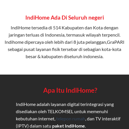
IndiHome Ada Di Seluruh negeri
IndiHome tersedia di 514 Kabupaten dan Kota dengan
jaringan terluas di Indonesia, termasuk wilayah terpencil.
Indihome dipercaya oleh lebih dari 8 juta pelanggan,GraPARI
sebagai pusat layanan fisik tersebar di sebagian kota-kota
besar & kabupaten diseluruh indonesia.
Apa Itu IndiHome?
IndiHome adalah layanan digital terintegrasi yang
disediakan oleh TELKOMSEL untuk memenuhi
kebutuhan internet,
telepon rumah
, dan TV interaktif
(IPTV) dalam satu
paket IndiHome
.