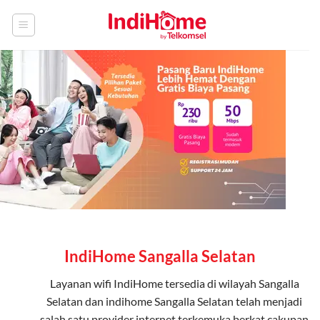
Skip
to
content
IndiHome Sangalla Selatan
Layanan
wifi IndiHome
tersedia di wilayah Sangalla
Selatan dan indihome Sangalla Selatan telah menjadi
salah satu provider internet terkemuka berkat cakupan