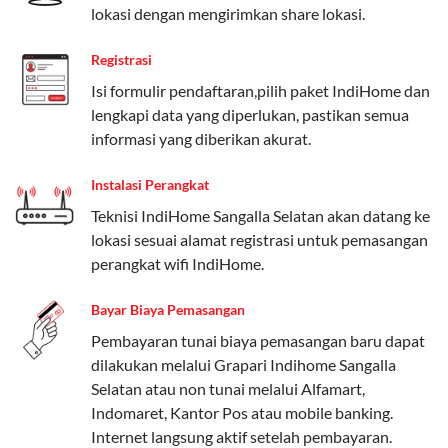
lokasi dengan mengirimkan share lokasi.
internet, komunikasi, atau hiburan.
Registrasi
Paket Easy cocok untuk kebutuhan dasar, Paket
Complete untuk yang menginginkan fitur lengkap,
Isi formulir pendaftaran,pilih paket IndiHome dan
dan Paket Dynamic IP untuk pengguna yang
lengkapi data yang diperlukan, pastikan semua
memprioritaskan kecepatan internet tinggi.
informasi yang diberikan akurat.
Paket Telkomsel One dengan Kuota Keluarga
Instalasi Perangkat
Teknisi IndiHome Sangalla Selatan akan datang ke
Salah satu fitur unggulan Telkomsel One adalah Paket
lokasi sesuai alamat registrasi untuk pemasangan
Kuota Keluarga. Dengan kuota hingga 30 GB, Anda
perangkat wifi IndiHome.
bisa membagikan internet kepada anggota keluarga
atau teman tanpa perlu khawatir kehabisan kuota.
Bayar Biaya Pemasangan
Berikut adalah detailnya:
Pembayaran tunai biaya pemasangan baru dapat
Kuota Keluarga 30 GB
dilakukan melalui Grapari Indihome Sangalla
Selatan atau non tunai melalui Alfamart,
Kuota ini dapat digunakan secara bersama-sama oleh
Indomaret, Kantor Pos atau mobile banking.
Admin (pelanggan utama) dan anggota yang terdaftar.
Internet langsung aktif setelah pembayaran.