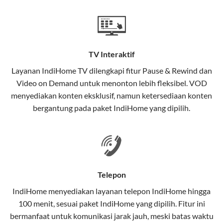
Teknologi di Balik WiFi IndiHome
Wifi IndiHome menggunakan teknologi Fiber To The
Home (FTTH), yang berarti koneksi internet
TV Interaktif
menggunakan kabel serat optik hingga ke rumah
pelanggan. Teknologi ini memiliki beberapa
Layanan
IndiHome TV
dilengkapi fitur Pause & Rewind dan
keunggulan:
Video on Demand untuk menonton lebih fleksibel. VOD
menyediakan konten eksklusif, namun ketersediaan konten
Kecepatan Tinggi
bergantung pada paket IndiHome yang dipilih.
Serat optik mampu mentransmisikan data dalam
kecepatan tinggi hingga 1 Gbps, lebih cepat
dibandingkan kabel tembaga atau DSL.
Koneksi Stabil
Telepon
Minim gangguan dari cuaca atau interferensi
IndiHome menyediakan layanan
telepon IndiHome
hingga
elektromagnetik, sehingga koneksi tetap lancar.
100 menit, sesuai paket IndiHome yang dipilih. Fitur ini
bermanfaat untuk komunikasi jarak jauh, meski batas waktu
Latensi Rendah