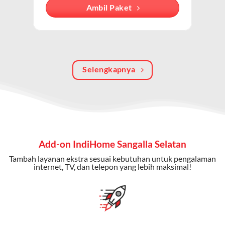
internet, TV kabel (IndiHome TV), dan telepon rumah.
Ambil Paket
Dengan paket ini, Anda bisa menikmati hiburan TV
berkualitas, internet cepat, dan komunikasi telepon
dalam satu langganan.
Keunggulan Paket IndiHome Internet, TV & Telepon
Selengkapnya
Internet Cepat:
Kecepatan wifi IndiHome ini mencapai
300 Mbps untuk aktivitas online tanpa hambatan.
TV Interaktif:
Akses ratusan channel TV lokal dan
internasional, termasuk fitur replay dan on-demand.
Add-on IndiHome Sangalla Selatan
Telepon Rumah:
Gratis nelpon lokal dan interlokal dengan
Tambah layanan ekstra sesuai kebutuhan untuk pengalaman
kuota tertentu.
internet, TV, dan telepon yang lebih maksimal!
Bonus Fitur:
Beberapa paket menyertakan bonus seperti
gratis streaming platform atau diskon langganan.
Selain Paket IndiHome yang