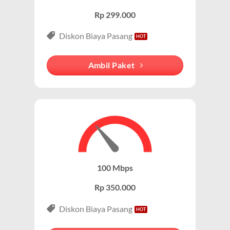
Rp 299.000
Keunggulan Paket IndiHome Internet & Telepon
Diskon Biaya Pasang
Internet Unlimited:
Nikmati internet wifi IndiHome tanpa
batas dengan kecepatan tinggi.
Ambil Paket
Telepon Rumah:
Gratis nelpon lokal dan interlokal dengan
kuota tertentu.
Hemat Biaya:
Lebih ekonomis dibandingkan berlangganan
layanan secara terpisah.
Bonus Fitur:
Beberapa paket menyertakan fitur tambahan
seperti voicemail atau call waiting.
100 Mbps
Paket IndiHome Internet, TV & Telepon – IndiHome
Rp 350.000
3P (Triple Play)
Paket IndiHome Internet, TV & Telepon
adalah solusi
Diskon Biaya Pasang
lengkap dari IndiHome yang menggabungkan