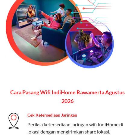
(streaming & TV) dalam satu paket.
Paket Dynamic IP
Harga:
Mulai dari Rp 180.000 hingga Rp 888.000/bulan
Fitur:
Kecepatan internet 10Mbps-300Mbps, kuota
keluarga, nelpon & SMS semua operator, dan akses
Disney+ (untuk paket tertentu).
Kelebihan:
Cocok untuk pengguna yang membutuhkan
koneksi internet cepat dan stabil dengan fleksibilitas
kuota. Pilihan harga bervariasi sesuai kebutuhan.
Cara Pasang Wifi IndiHome Rawamerta Agustus
2026
Telkomsel One menyediakan pilihan paket yang
beragam, mulai dari paket hemat hingga premium.
Cek Ketersediaan Jaringan
Pengguna bisa memilih sesuai kebutuhan, baik untuk
Periksa ketersediaan jaringan wifi IndiHome di
internet, komunikasi, atau hiburan.
lokasi dengan mengirimkan share lokasi.