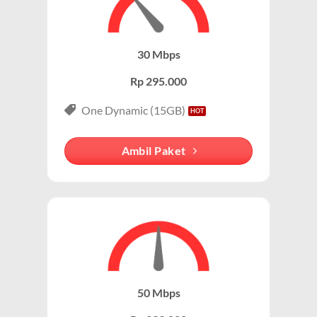
paket data seluler.
Stabil dan Andal:
Menggunakan jaringan fiber optik, koneksi wifi
IndiHome dikenal stabil dan minim gangguan.
Merek yang Melekat dengan Layanan WiFi
30 Mbps
Tanpa Kuota:
Internet wifi indiHome tanpa batas (unlimited)
IndiHome Rawamerta adalah salah satu penyedia
sehingga Anda bisa streaming, gaming, atau bekerja tanpa
Rp 295.000
internet rumah terbesar di Indonesia, sehingga banyak
khawatir kehabisan kuota.
orang mengasosiasikan layanan WiFi rumah dengan
One Dynamic (15GB)
Harga Terjangkau:
Paket ini tersedia dalam berbagai pilihan
IndiHome Rawamerta. Bahkan, dalam banyak
harga, mulai dari Rp200.000-an per bulan.
percakapan, “WiFi” sering kali langsung diasosiasikan
Ambil Paket
dengan IndiHome , meskipun ada penyedia lain.
Paket IndiHome Internet & Telepon – IndiHome 2P
(Double Play)
Secara teknis, IndiHome adalah layanan internet
berbasis fiber optic, sementara WiFi IndiHome
Paket ini menggabungkan layanan wifi indihome
mengacu pada cara pengguna mengakses internet
cepat dengan telepon rumah yang memungkinkan
melalui jaringan nirkabel yang disediakan oleh
Anda menikmati konektivitas lengkap. Cocok untuk
modem/router IndiHome di rumah atau kantor.
keluarga atau pelaku bisnis kecil yang membutuhkan
komunikasi telepon dan internet yang handal.
50 Mbps
Keunggulan Paket IndiHome Internet & Telepon