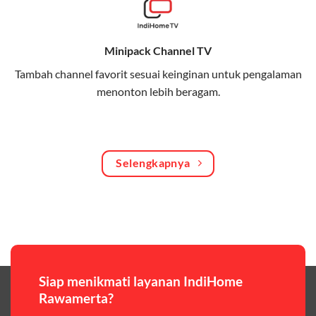
Bagikan kuota internet hingga 30 GB dengan anggota
keluarga atau teman secara praktis.
Minipack Channel TV
One Bill System
Tambah channel favorit sesuai keinginan untuk pengalaman
Tagihan internet rumah dan kuota keluarga digabung
menonton lebih beragam.
dalam satu pembayaran.
WiFi Murah 100 Ribuan
Hemat biaya dengan paket internet berkualitas tinggi
Selengkapnya
yang terjangkau.
Pilihan Paket & Harga Telkomsel One
Telkomsel One menawarkan beragam paket yang bisa
disesuaikan dengan kebutuhan pengguna, mulai dari
paket hemat hingga paket lengkap dengan fitur
premium,berikut ulasan singkatnya:
Siap menikmati layanan IndiHome
Rawamerta?
Paket Easy