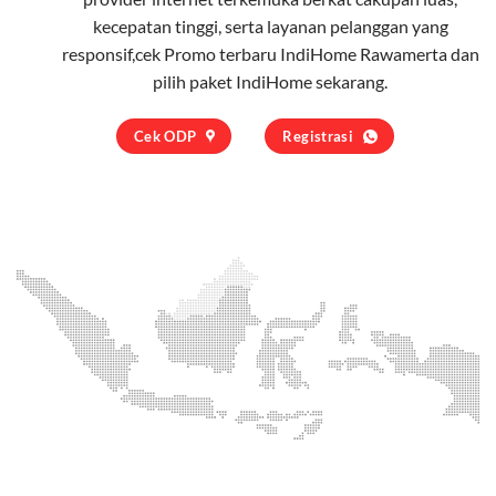
kecepatan tinggi, serta layanan pelanggan yang
responsif,cek Promo terbaru IndiHome Rawamerta dan
pilih
paket IndiHome
sekarang.
Cek ODP
Registrasi