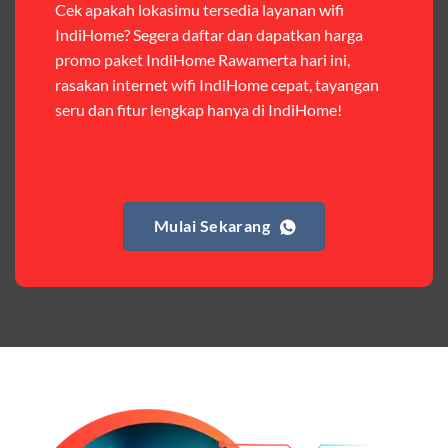
Cek apakah lokasimu tersedia layanan wifi
IndiHome? Segera daftar dan dapatkan harga
Harga:
Rp 120.000 – Rp 140.000
promo paket IndiHome Rawamerta hari ini,
Fitur:
Kuota internet (Orbit 25GB + Keluarga 10GB),
rasakan internet wifi IndiHome cepat, tayangan
nelpon & SMS sesama member (50.000 menit & SMS).
seru dan fitur lengkap hanya di IndiHome!
Kelebihan:
Cocok untuk pengguna yang butuh kuota
internet dan komunikasi intensif dengan sesama
Telkomsel. Harga terjangkau untuk kebutuhan harian.
Mulai Sekarang
Paket Complete
Harga:
Mulai dari Rp 405.000 hingga Rp 730.000/bulan
Fitur:
Kuota internet (Orbit 20GB + Keluarga), nelpon &
SMS semua operator, akses layanan streaming (Catchplay,
Vidio, WeTV, Disney+, dll.), dan paket TV 82 channel
(untuk beberapa pilihan).
Kelebihan:
Paket lengkap untuk pengguna yang
menginginkan internet, komunikasi, dan hiburan